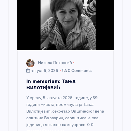
Никола Петровић
август 6, 2026
0 Comments
In memoriam: Тања
Вилотијевић
У среду, 5. августа 2026. године, у 59.
години живота, преминула је Тања
Вилотијевић, секретар Општинског већа
општине Варварин, саопштила је ова
јединица локалне самоуправе. 0 0