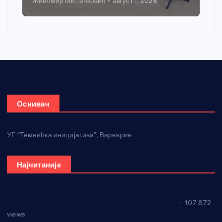
Никола Петровић
јул 31, 2026
Оснивач
УГ “Темнићка иницијатива”, Варварин
Најчитаније
СНС: Осуда говора мржње и насиља над женама
- 107.872
views