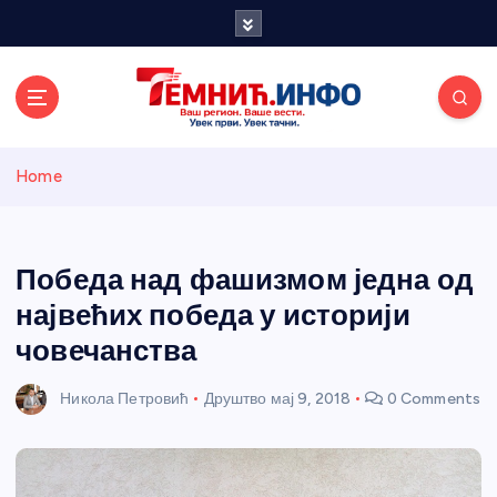
S
k
i
p
t
o
Темнићки
c
Home
o
n
информативн
t
e
Победа над фашизмом једна од
и портал
n
највећих победа у историји
t
човечанства
Никола Петровић
Друштво
мај 9, 2018
0 Comments