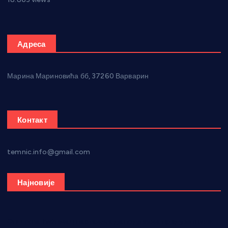
Адреса
Марина Мариновића бб, 37260 Варварин
Контакт
temnic.info@gmail.com
Најновије
Општина Ћићевац наставља да подржава предузетнике: