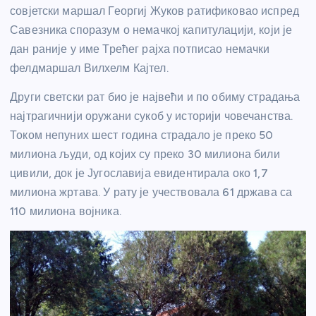
совјетски маршал Георгиј Жуков ратификовао испред
Савезника споразум о немачкој капитулацији, који је
дан раније у име Трећег рајха потписао немачки
фелдмаршал Вилхелм Кајтел.
Други светски рат био је највећи и по обиму страдања
најтрагичнији оружани сукоб у историји човечанства.
Током непуних шест година страдало је преко 50
милиона људи, од којих су преко 30 милиона били
цивили, док је Југославија евидентирала око 1,7
милиона жртава. У рату је учествовала 61 држава са
110 милиона војника.