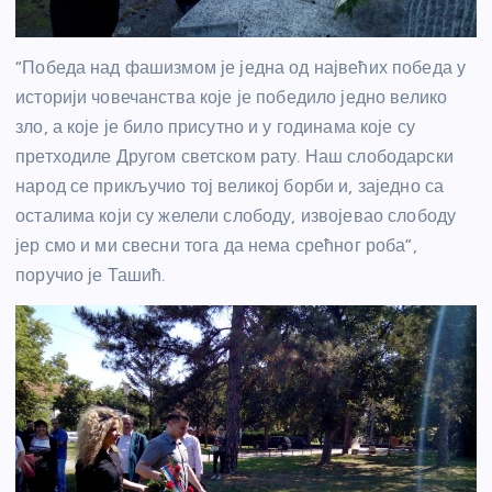
“Победа над фашизмом је једна од највећих победа у
историји човечанства које је победило једно велико
зло, а које је било присутно и у годинама које су
претходиле Другом светском рату. Наш слободарски
народ се прикључио тој великој борби и, заједно са
осталима који су желели слободу, извојевао слободу
јер смо и ми свесни тога да нема срећног роба”,
поручио је Ташић.