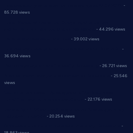
Планска искључења електричне енергије за 27.07.2022.
-
85.728 views
Горан Макрагић директор, Ђорђе Бајић спортски
директор новог прволигаша из Варварина
- 44.296 views
Цене на крушевачким пијацама
- 39.002 views
Планска искључења електричне енергије за 19.05.2021.
-
36.694 views
Реконструкција хотела “Плажа” у Варварину
- 26.721 views
Апел за помоћ породици Марковић из Варварина
- 25.546
views
Саопштење и демант Дома здравља “Др Властимир
Годић” на текст који кружи фејсбуком
- 22.176 views
Јелена Вујић-Обрадовић представник Александровца у
Парламенту Србије
- 20.254 views
Откривена илегална штампарија новца код Варварина
-
18.863 views