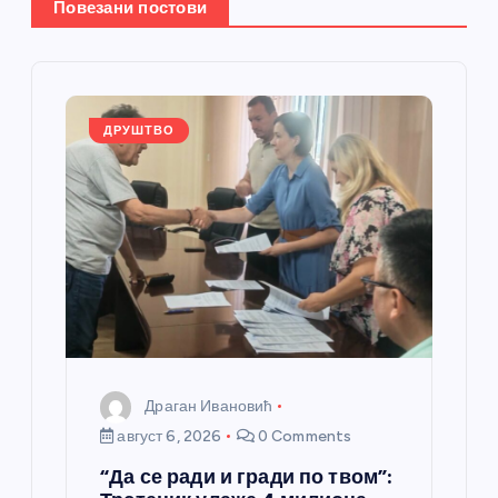
Повезани постови
е
ч
л
ДРУШТВО
а
н
к
а
Драган Ивановић
август 6, 2026
0 Comments
“Да се ради и гради по твом”: