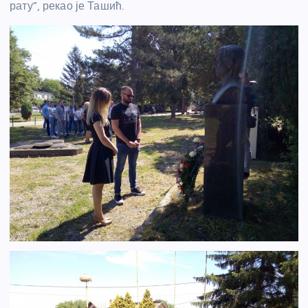
рату”, рекао је Ташић.