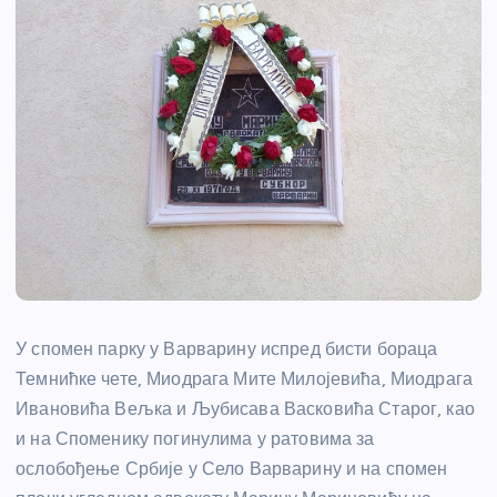
У спомен парку у Варварину испред бисти бораца
Темнићке чете, Миодрага Мите Милојевића, Миодрага
Ивановића Вељка и Љубисава Васковића Старог, као
и на Споменику погинулима у ратовима за
ослобођење Србије у Село Варварину и на спомен