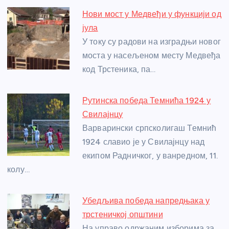
e
e
er
s
a
e
e
Нови мост у Медвеђи у функцији од
b
n
A
g
st
јула
o
g
p
e
У току су радови на изградњи новог
o
er
p
моста у насељеном месту Медвеђа
код Трстеника, па…
k
Рутинска победа Темнића 1924 у
Свилајнцу
Варварински српсколигаш Темнић
1924 славио је у Свилајнцу над
екипом Радничког, у ванредном, 11.
колу…
Убедљива победа напредњака у
трстеничкој општини
На управо одржаним изборима за