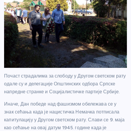
Почаст страдалима за слободу у Другом светском рату
одале су и делегације Општинских одбора Српске
напредне странке и Социјалистичке партије Србије.
Иначе, Дан победе над фашизмом обележава се у
знак сећања када је нацистичка Немачка потписала
капитулацију у Другом светском рату. Слави се 9. маја
као сећање на овај датум 1945. године када је