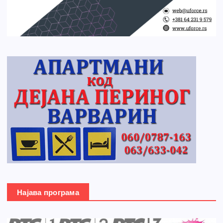
Најава програма