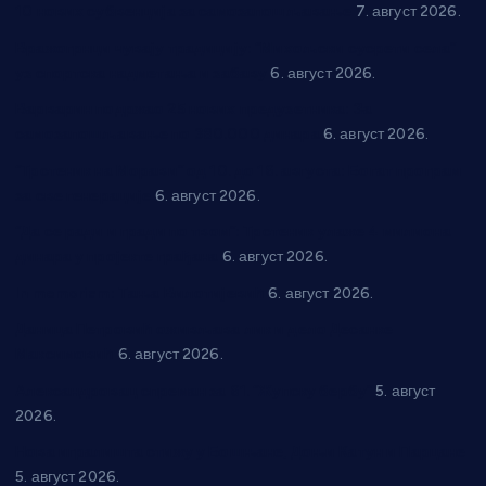
10 нових субвенција за самозапошљавање
7. август 2026.
Вражогрнци чувају традицију: “Михољски сусрети села”
уз спортска надметања и забаву
6. август 2026.
Варварин подржао 25 нових предузетника: За
самозапошљавање по 380.000 динара
6. август 2026.
“Трстеник на Морави” од 10. до 16. августа: Богат програм
за све генерације
6. август 2026.
“Да се ради и гради по твом”: Трстеник улаже 4 милиона
динара у пројекте грађана
6. август 2026.
In memoriam: Тања Вилотијевић
6. август 2026.
Даница Петровић оживљава лик и дело Десанке
Максимовић
6. август 2026.
Александровац спреман за 61. “Жупску бербу”
5. август
2026.
Нова игралишта стижу у Бошњане, Доњи Катун и Парцане
5. август 2026.