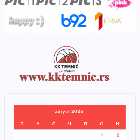
август 2026.
П
У
С
Ч
П
С
Н
1
2