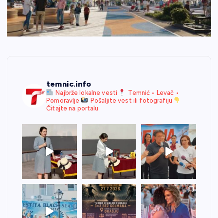
temnic.info
Najbrže lokalne vesti
Temnić • Levač •
Pomoravlje
Pošaljite vest ili fotografiju
Čitajte na portalu