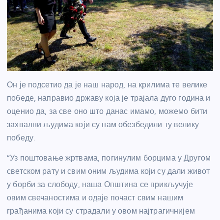
Он је подсетио да је наш народ, на крилима те велике
победе, направио државу која је трајала дуго година и
оценио да, за све оно што данас имамо, можемо бити
захвални људима који су нам обезбедили ту велику
победу.
“Уз поштовање жртвама, погинулим борцима у Другом
светском рату и свим оним људима који су дали живот
у борби за слободу, наша Општина се прикључује
овим свечаностима и одаје почаст свим нашим
грађанима који су страдали у овом најтрагичнијем