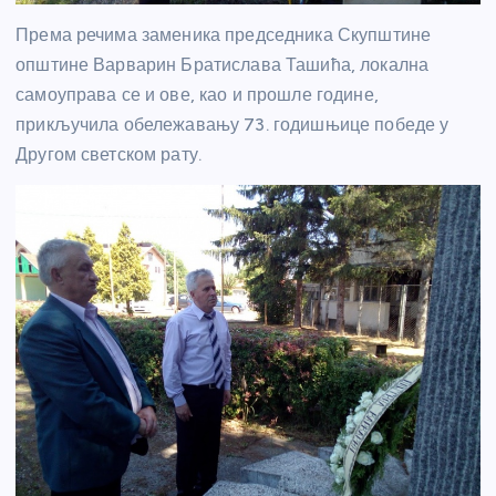
Према речима заменика председника Скупштине
општине Варварин Братислава Ташића, локална
самоуправа се и ове, као и прошле године,
прикључила обележавању 73. годишњице победе у
Другом светском рату.