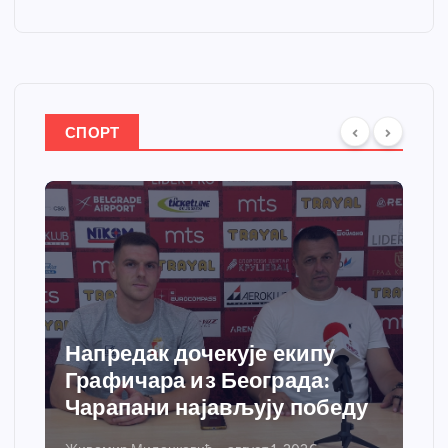
СПОРТ
Спортски центар “Ћићевац”
добија савремени систем
грејања