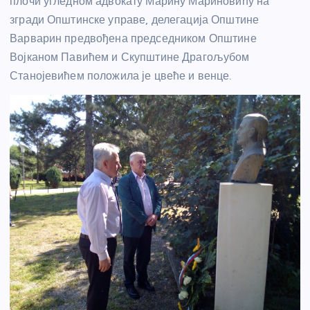
плочи угледном адвокату Марину Мариновићу на
згради Општинске управе, делегација Општине
Варварин предвођена председником Општине
Војканом Павићем и Скупштине Драгољубом
Станојевићем положила је цвеће и венце.