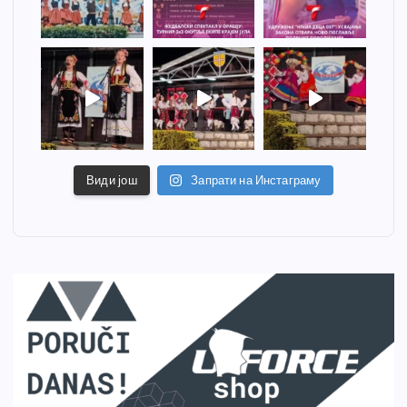
Види још
Запрати на Инстаграму