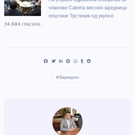
чланове Савета месних заједница
општине Трстеник од укупно
34.684 гласача…
Варварин