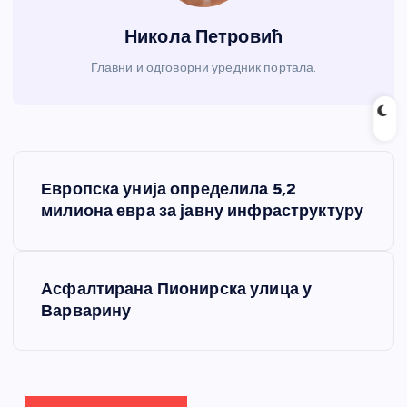
Никола Петровић
Главни и одговорни уредник портала.
К
Европска унија определила 5,2
р
милиона евра за јавну инфраструктуру
е
Асфалтирана Пионирска улица у
т
Варварину
а
њ