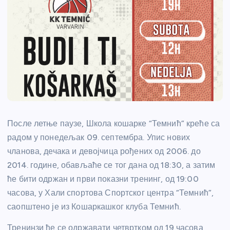
После летње паузе, Школа кошарке “Темнић” креће са
радом у понедељак 09. септембра. Упис нових
чланова, дечака и девојчица рођених од 2006. до
2014. године, обављаће се тог дана од 18:30, а затим
ће бити одржан и први показни тренинг, од 19:00
часова, у Хали спортова Спортског центра “Темнић”,
саопштено је из Кошаркашког клуба Темнић.
Тренинзи ће се одржавати четвртком од 19 часова,