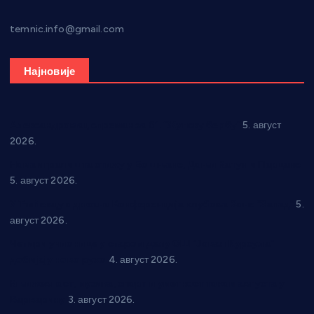
temnic.info@gmail.com
Најновије
Александровац спреман за 61. “Жупску бербу”
5. август
2026.
Нова игралишта стижу у Бошњане, Доњи Катун и Парцане
5. август 2026.
У Ћићевцу одржана Конференција клубова Зоне “Запад”
5.
август 2026.
Четири учионице у старом делу ОШ “Јован Курсула”
добијају ново рухо
4. август 2026.
Књижевност, музика, спорт и уметност током августа у
Варварину
3. август 2026.