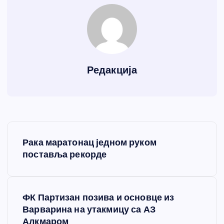
Редакција
К
Рака маратонац једном руком
р
поставља рекорде
е
ФК Партизан позива и основце из
т
Варварина на утакмицу са АЗ
Алкмаром