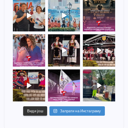
Види још
Запрати на Инстаграму