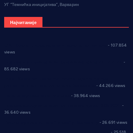
УГ “Темнићка иницијатива”, Варварин
Најчитаније
СНС: Осуда говора мржње и насиља над женама
- 107.854
views
Планска искључења електричне енергије за 27.07.2022.
-
85.682 views
Горан Макрагић директор, Ђорђе Бајић спортски
директор новог прволигаша из Варварина
- 44.266 views
Цене на крушевачким пијацама
- 38.964 views
Планска искључења електричне енергије за 19.05.2021.
-
36.640 views
Реконструкција хотела “Плажа” у Варварину
- 26.691 views
Апел за помоћ породици Марковић из Варварина
- 25.518