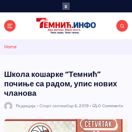
S
k
i
p
t
o
Темнићки
c
Home
o
n
информативн
t
e
Школа кошарке “Темнић”
и портал
n
почиње са радом, упис нових
t
чланова
Редакција
Спорт
септембар 6, 2019
0 Comments