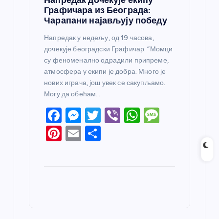
Графичара из Београда:
Чарапани најављују победу
Напредак у недељу, од 19 часова,
дочекује београдски Графичар. “Момци
су феноменално одрадили припреме,
атмосфера у екипи је добра. Много је
нових играча, још увек се сакупљамо.
Могу да обећам…
F
M
T
Vi
W
M
a
e
w
b
h
e
Pi
E
S
c
ss
itt
er
at
ss
nt
m
h
e
e
er
s
a
er
ail
ar
b
n
A
g
e
e
o
g
p
e
st
o
er
p