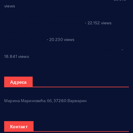
views
Саопштење и демант Дома здравља “Др Властимир
Годић” на текст који кружи фејсбуком
- 22.152 views
Јелена Вујић-Обрадовић представник Александровца у
Парламенту Србије
- 20.230 views
Откривена илегална штампарија новца код Варварина
-
18.841 views
Адреса
Марина Мариновића бб, 37260 Варварин
Контакт