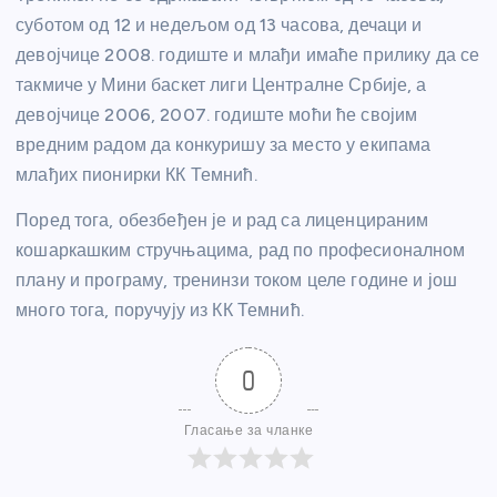
суботом од 12 и недељом од 13 часова, дечаци и
девојчице 2008. годиште и млађи имаће прилику да се
такмиче у Мини баскет лиги Централне Србије, а
девојчице 2006, 2007. годиште моћи ће својим
вредним радом да конкуришу за место у екипама
млађих пионирки КК Темнић.
Поред тога, обезбеђен је и рад са лиценцираним
кошаркашким стручњацима, рад по професионалном
плану и програму, тренинзи током целе године и још
много тога, поручују из КК Темнић.
0
Гласање за чланке