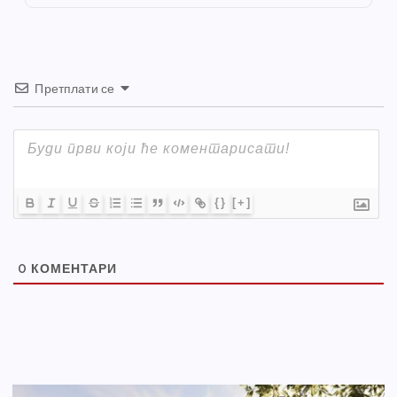
k
Претплати се
{}
[+]
0
КОМЕНТАРИ