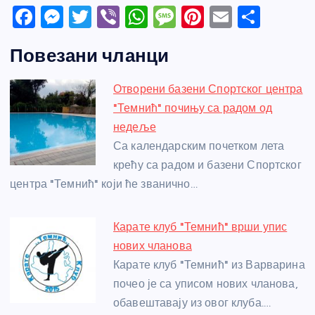
F
M
T
Vi
W
M
Pi
E
S
a
e
w
b
h
e
nt
m
h
Повезани чланци
c
ss
itt
er
at
ss
er
ail
ar
e
e
er
s
a
e
e
Отворени базени Спортског центра
b
n
A
g
st
"Темнић" почињу са радом од
o
g
p
e
недеље
o
er
p
Са календарским почетком лета
крећу са радом и базени Спортског
k
центра "Темнић" који ће званично…
Карате клуб "Темнић" врши упис
нових чланова
Карате клуб "Темнић" из Варварина
почео је са уписом нових чланова,
обавештавају из овог клуба.…