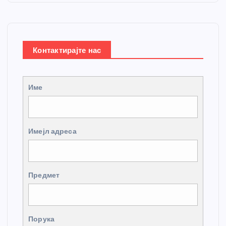
Контактирајте нас
Име
Имејл адреса
Предмет
Порука