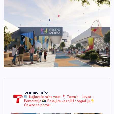
temnic.info
Najbrže lokalne vesti
Temnić • Levač •
Pomoravlje
Pošaljite vest ili fotografiju
Čitajte na portalu