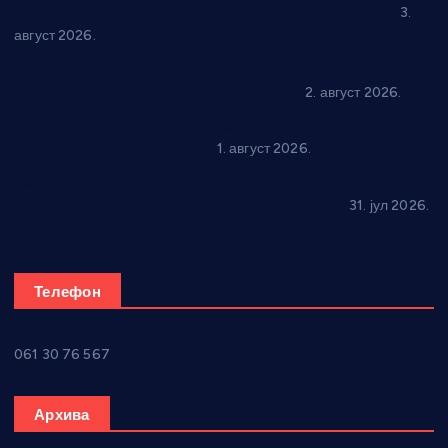
Трстеничанин освојио јубиларни циклус “Слагалице”
3.
август 2026.
Делегација Крушевца на прослави Дана Липецка у Русији:
Унапређење сарадње у свим областима
2. август 2026.
Напредак дочекује екипу Графичара из Београда:
Чарапани најављују победу
1. август 2026.
Ражањ промовисао домаћу производњу на
традиционалној манифестацији “Дани купине”
31. јул 2026.
Телефон
061 30 76 567
Архива