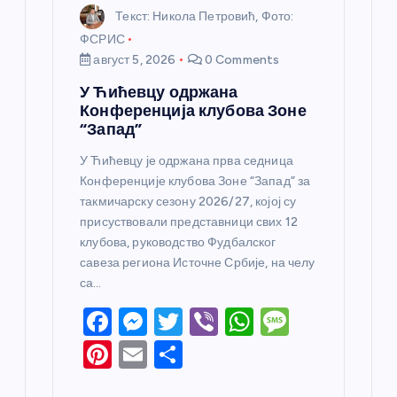
Текст: Никола Петровић, Фото:
ФСРИС
август 5, 2026
0 Comments
У Ћићевцу одржана
Конференција клубова Зоне
“Запад”
У Ћићевцу је одржана прва седница
Конференције клубова Зоне “Запад” за
такмичарску сезону 2026/27, којој су
присуствовали представници свих 12
клубова, руководство Фудбалског
савеза региона Источне Србије, на челу
са…
F
M
T
Vi
W
M
a
e
w
b
h
e
Pi
E
S
c
ss
itt
er
at
ss
nt
m
h