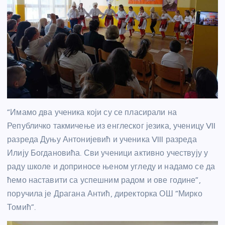
“Имамо два ученика који су се пласирали на
Републичко такмичење из енглеског језика, ученицу VII
разреда Дуњу Антонијевић и ученика VIII разреда
Илију Богдановића. Сви ученици активно учествују у
раду школе и доприносе њеном угледу и надамо се да
ћемо наставити са успешним радом и ове године”,
поручила је Драгана Антић, директорка ОШ “Мирко
Томић”.