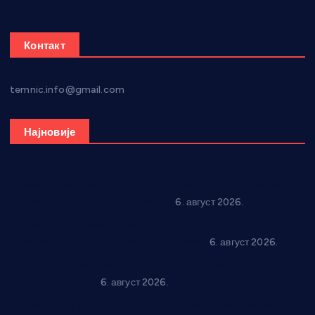
Контакт
temnic.info@gmail.com
Најновије
Вражогрнци чувају традицију: “Михољски сусрети села”
уз спортска надметања и забаву
6. август 2026.
Варварин подржао 25 нових предузетника: За
самозапошљавање по 380.000 динара
6. август 2026.
“Трстеник на Морави” од 10. до 16. августа: Богат програм
за све генерације
6. август 2026.
“Да се ради и гради по твом”: Трстеник улаже 4 милиона