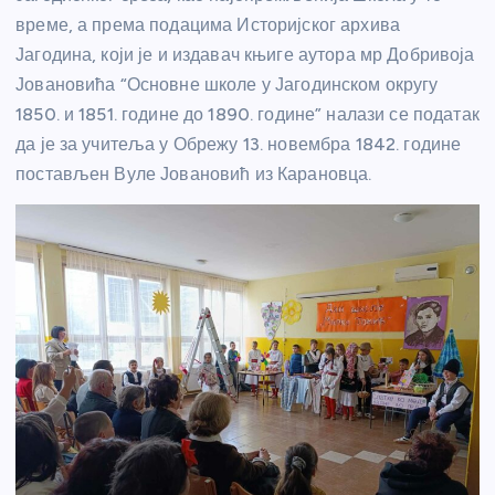
време, а према подацима Историјског архива
Јагодина, који је и издавач књиге аутора мр Добривоја
Јовановића “Основне школе у Јагодинском округу
1850. и 1851. године до 1890. године” налази се податак
да је за учитеља у Обрежу 13. новембра 1842. године
постављен Вуле Јовановић из Карановца.