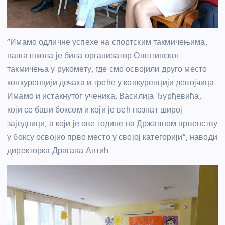
“Имамо одличне успехе на спортским такмичењима,
наша школа је била организатор Општинског
такмичења у рукомету, где смо освојили друго место
конкуренцији дечака и треће у конкуренцији девојчица.
Имамо и истакнутог ученика, Василија Ђурђевића,
који се бави боксом и који је већ познат широј
заједници, а који је ове године на Државном првенству
у боксу освојио прво место у својој категорији”, наводи
директорка Драгана Антић.