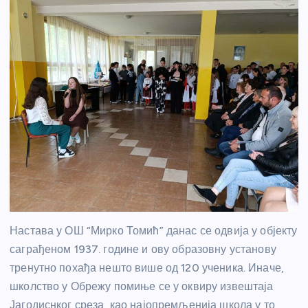
Настава у ОШ “Мирко Томић” данас се одвија у објекту
саграђеном 1937. године и ову образовну установу
тренутно похађа нешто више од 120 ученика. Иначе,
школство у Обрежу помиње се у оквиру извештаја
Јагодиснког среза, као најопремљенија школа у то