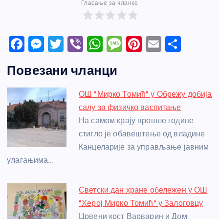
Гласање за чланке
F
M
T
Vi
W
M
Pi
E
S
a
e
w
b
h
e
nt
m
h
Повезани чланци
c
ss
itt
er
at
ss
er
ail
ar
e
e
er
s
a
e
e
ОШ "Мирко Томић" у Обрежу добија
b
n
A
g
st
салу за физичко васпитање
o
g
p
e
На самом крају прошле године
o
er
p
стигло је обавештење од владине
Канцеларије за управљање јавним
k
улагањима…
Светски дан хране обележен у ОШ
"Херој Мирко Томић" у Залоговцу
Црвени крст Варварин и Дом