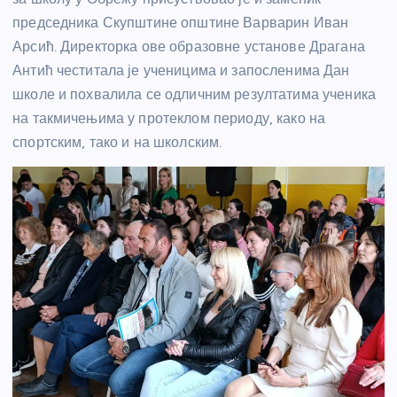
председника Скупштине општине Варварин Иван
Арсић. Директорка ове образовне установе Драгана
Антић честитала је ученицима и запосленима Дан
школе и похвалила се одличним резултатима ученика
на такмичењима у протеклом периоду, како на
спортским, тако и на школским.