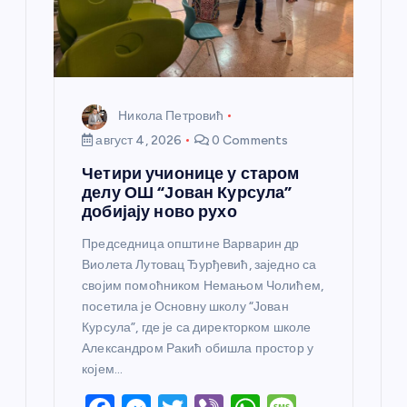
а
Никола Петровић
август 4, 2026
0 Comments
Четири учионице у старом
делу ОШ “Јован Курсула”
добијају ново рухо
Председница општине Варварин др
Виолета Лутовац Ђурђевић, заједно са
својим помоћником Немањом Чолићем,
посетила је Основну школу “Јован
Курсула”, где је са директорком школе
Александром Ракић обишла простор у
којем…