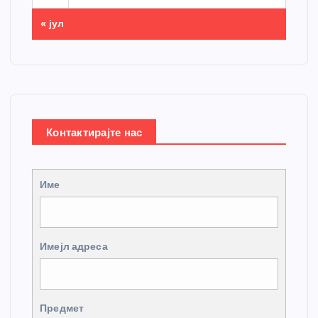
« јул
Контактирајте нас
Име
Имејл адреса
Предмет