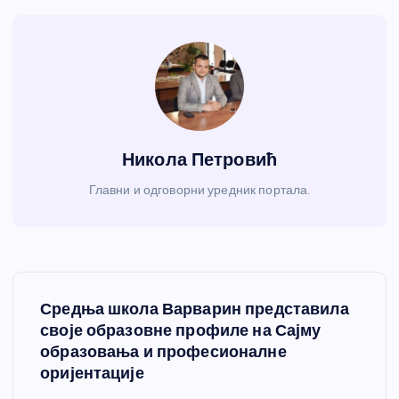
Никола Петровић
Главни и одговорни уредник портала.
К
Средња школа Варварин представила
р
своје образовне профиле на Сајму
образовања и професионалне
е
оријентације