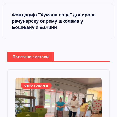
т
Фондација “Хумана срца” донирала
а
рачунарску опрему школама у
Бошњану и Бачини
њ
е
ч
Повезани постови
л
а
ОБРАЗОВАЊЕ
н
к