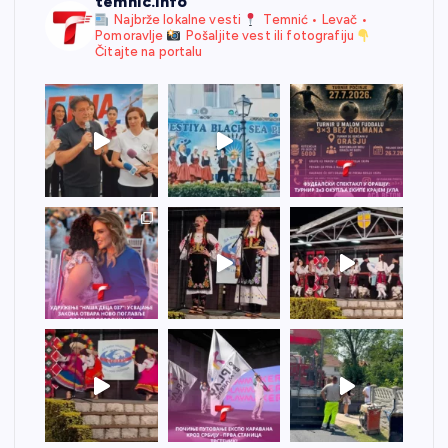
temnic.info
Najbrže lokalne vesti
Temnić • Levač •
Pomoravlje
Pošaljite vest ili fotografiju
Čitajte na portalu