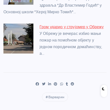
здравља "Др Властимир Годић" у
Основној школи "Херој Мирко Томић"…
Гром ударио у струјомер у Обрежу
У Обрежу је вечерас избио мањи
пожар на помоћном објекту у
једном породичном домаћинству,
а…
Варварин