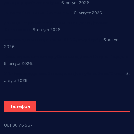
динара у пројекте грађана
6. август 2026.
In memoriam: Тања Вилотијевић
6. август 2026.
Даница Петровић оживљава лик и дело Десанке
Максимовић
6. август 2026.
Александровац спреман за 61. “Жупску бербу”
5. август
2026.
Нова игралишта стижу у Бошњане, Доњи Катун и Парцане
5. август 2026.
У Ћићевцу одржана Конференција клубова Зоне “Запад”
5.
август 2026.
Телефон
061 30 76 567