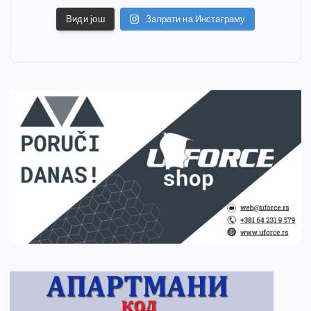
Види још
Запрати на Инстаграму