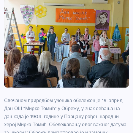
Свечаном приредбом ученика обележен је 19. април,
Дан ОШ “Мирко Томић” у Обрежу, у знак сећања на
дан када је 1904. године у Парцану рођен народни
херој Мирко Томић. Обележавању овог важног датума
за школу у Обрежу присуствовао је и заменик