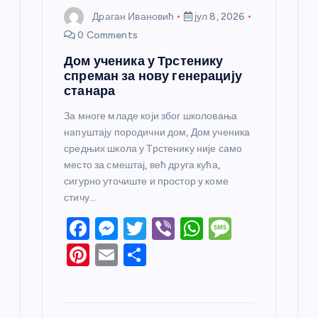
Драган Ивановић
јул 8, 2026
0 Comments
Дом ученика у Трстенику
спреман за нову генерацију
станара
За многе младе који због школовања
напуштају породични дом, Дом ученика
средњих школа у Трстенику није само
место за смештај, већ друга кућа,
сигурно уточиште и простор у коме
стичу…
F
M
T
Vi
W
M
a
e
w
b
h
e
Pi
E
S
c
ss
itt
er
at
ss
nt
m
h
e
e
er
s
a
er
ail
ar