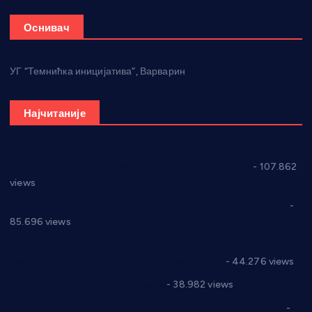
Оснивач
УГ “Темнићка иницијатива”, Варварин
Најчитаније
СНС: Осуда говора мржње и насиља над женама
- 107.862
views
Планска искључења електричне енергије за 27.07.2022.
-
85.696 views
Горан Макрагић директор, Ђорђе Бајић спортски
директор новог прволигаша из Варварина
- 44.276 views
Цене на крушевачким пијацама
- 38.982 views
Планска искључења електричне енергије за 19.05.2021.
-