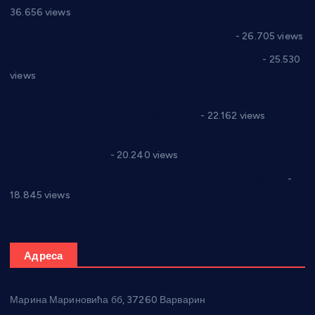
36.656 views
Реконструкција хотела “Плажа” у Варварину
- 26.705 views
Апел за помоћ породици Марковић из Варварина
- 25.530
views
Саопштење и демант Дома здравља “Др Властимир
Годић” на текст који кружи фејсбуком
- 22.162 views
Јелена Вујић-Обрадовић представник Александровца у
Парламенту Србије
- 20.240 views
Откривена илегална штампарија новца код Варварина
-
18.845 views
Адреса
Марина Мариновића бб, 37260 Варварин