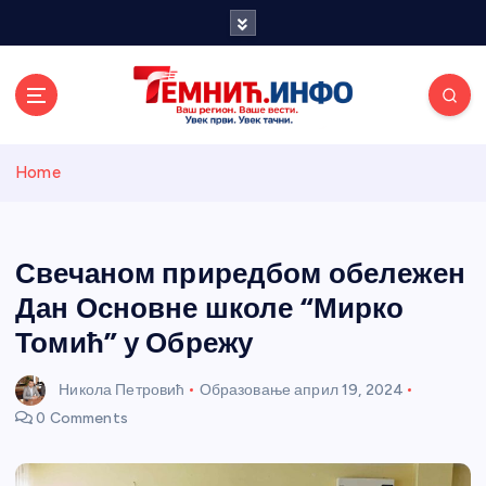
S
k
i
p
t
o
Темнићки
c
Home
o
n
информативн
t
e
Свечаном приредбом обележен
и портал
n
Дан Основне школе “Мирко
t
Томић” у Обрежу
Никола Петровић
Образовање
април 19, 2024
0 Comments