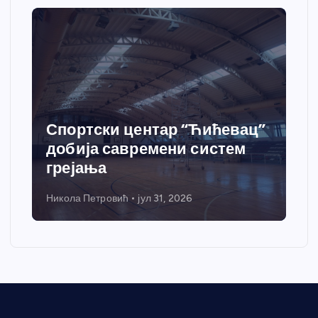
Спортски центар “Ћићевац”
добија савремени систем
грејања
Никола Петровић
јул 31, 2026