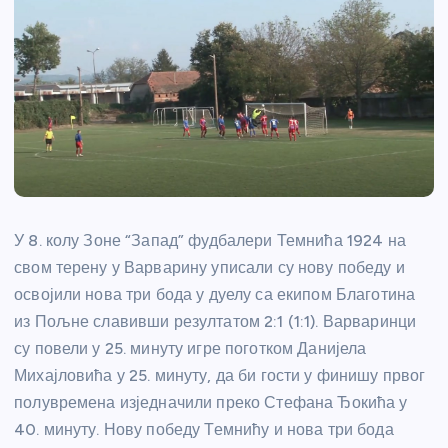
У 8. колу Зоне “Запад” фудбалери Темнића 1924 на
свом терену у Варварину уписали су нову победу и
освојили нова три бода у дуелу са екипом Благотина
из Пољне славивши резултатом 2:1 (1:1). Варваринци
су повели у 25. минуту игре поготком Данијела
Михајловића у 25. минуту, да би гости у финишу првог
полувремена изједначили преко Стефана Ђокића у
40. минуту. Нову победу Темнићу и нова три бода