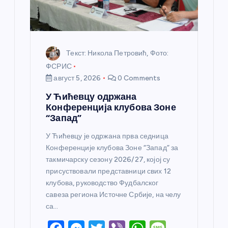
а
Текст: Никола Петровић, Фото:
ФСРИС
август 5, 2026
0 Comments
У Ћићевцу одржана
Конференција клубова Зоне
“Запад”
У Ћићевцу је одржана прва седница
Конференције клубова Зоне “Запад” за
такмичарску сезону 2026/27, којој су
присуствовали представници свих 12
клубова, руководство Фудбалског
савеза региона Источне Србије, на челу
са…