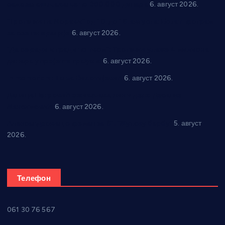
самозапошљавање по 380.000 динара
6. август 2026.
“Трстеник на Морави” од 10. до 16. августа: Богат програм
за све генерације
6. август 2026.
“Да се ради и гради по твом”: Трстеник улаже 4 милиона
динара у пројекте грађана
6. август 2026.
In memoriam: Тања Вилотијевић
6. август 2026.
Даница Петровић оживљава лик и дело Десанке
Максимовић
6. август 2026.
Александровац спреман за 61. “Жупску бербу”
5. август
2026.
Телефон
061 30 76 567