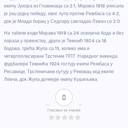
екипу Јухора из Главинаца са 2:1, Морава 1918 уписала
је још једну победу, овог пута против Рембаса са 4:2,
док је Млади борац у Седлару савладао Левач са 2:0.
На табели води Морава 1918 са 24 освојена бода и без
пораза у првенству, други је Темнић 1924 са 18
бодова, трећа Жупа са 15, колико има и
четвртопласирани Трстеник ППТ. Наредног викенда
фудбалери Темнића 1924 гостују екипи Рембаса у
Ресавици, Трстеничани путују у Рековац код екипе
Левча, док Жупа дочекује екипу Кушиљева.
0
Гласање за чланке