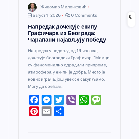
Живомир Миленковић
август 1, 2026
0 Comments
Напредак дочекује екипу
Графичара из Београда:
Чарапани најављују победу
Напредак у недељу, од 19 часова,
дочекује београдски Графичар. “Момци
су феноменално одрадили припреме,
атмосфера у екипи је добра. Много је
нових играча, још увек се сакупљамо.
Могу да обећам…
F
M
T
Vi
W
M
a
e
w
b
h
e
Pi
E
S
c
ss
itt
er
at
ss
nt
m
h
e
e
er
s
a
er
ail
ar