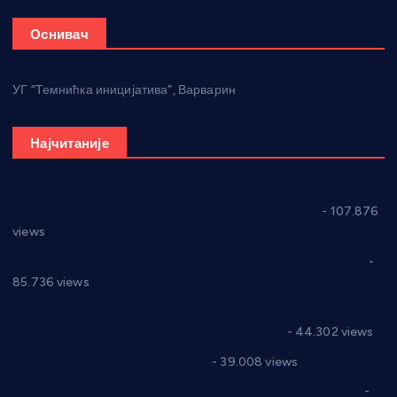
Оснивач
УГ “Темнићка иницијатива”, Варварин
Најчитаније
СНС: Осуда говора мржње и насиља над женама
- 107.876
views
Планска искључења електричне енергије за 27.07.2022.
-
85.736 views
Горан Макрагић директор, Ђорђе Бајић спортски
директор новог прволигаша из Варварина
- 44.302 views
Цене на крушевачким пијацама
- 39.008 views
Планска искључења електричне енергије за 19.05.2021.
-