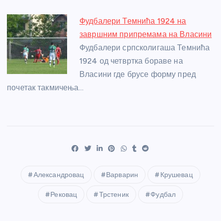
Фудбалери Темнића 1924 на
завршним припремама на Власини
Фудбалери српсколигаша Темнића
1924 од четвртка бораве на
Власини где брусе форму пред
почетак такмичења…
Александровац
Варварин
Крушевац
Рековац
Трстеник
Фудбал