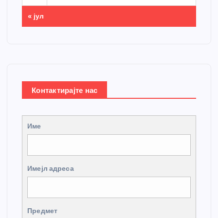
« јул
Контактирајте нас
Име
Имејл адреса
Предмет