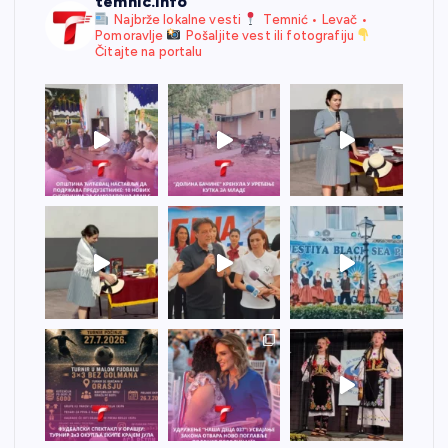
temnic.info
Najbrže lokalne vesti
Temnić • Levač •
Pomoravlje
Pošaljite vest ili fotografiju
Čitajte na portalu