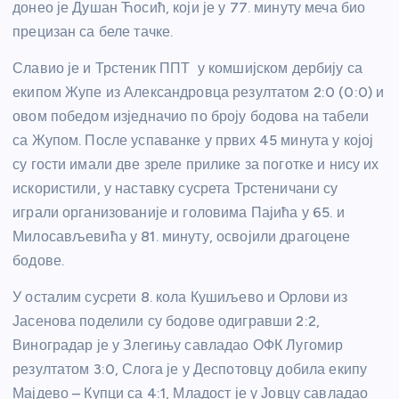
донео је Душан Ћосић, који је у 77. минуту меча био
прецизан са беле тачке.
Славио је и Трстеник ППТ у комшијском дербију са
екипом Жупе из Александровца резултатом 2:0 (0:0) и
овом победом изједначио по броју бодова на табели
са Жупом. После успаванке у првих 45 минута у којој
су гости имали две зреле прилике за поготке и нису их
искористили, у наставку сусрета Трстеничани су
играли организованије и головима Пајића у 65. и
Милосављевића у 81. минуту, освојили драгоцене
бодове.
У осталим сусрети 8. кола Кушиљево и Орлови из
Јасенова поделили су бодове одигравши 2:2,
Виноградар је у Злегињу савладао ОФК Лугомир
резултатом 3:0, Слога је у Деспотовцу добила екипу
Мајдево – Купци са 4:1, Младост је у Јовцу савладао