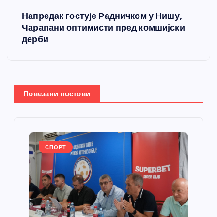
е
Напредак гостује Радничком у Нишу,
т
Чарапани оптимисти пред комшијски
дерби
а
њ
е
Повезани постови
ч
л
СПОРТ
а
н
к