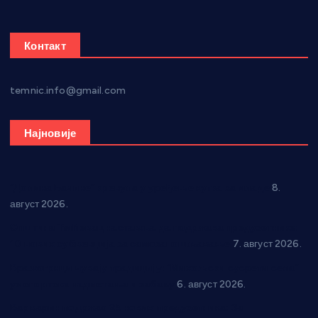
Контакт
temnic.info@gmail.com
Најновије
“Долина Бачине” кренула у уређење кутка за младе
8.
август 2026.
Општина Ћићевац наставља да подржава предузетнике:
10 нових субвенција за самозапошљавање
7. август 2026.
Вражогрнци чувају традицију: “Михољски сусрети села”
уз спортска надметања и забаву
6. август 2026.
Варварин подржао 25 нових предузетника: За