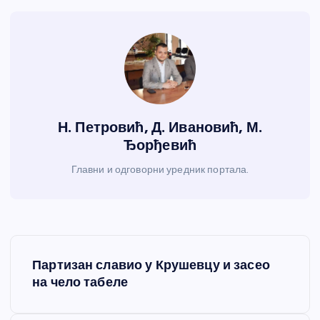
Н. Петровић, Д. Ивановић, М.
Ђорђевић
Главни и одговорни уредник портала.
К
Партизан славио у Крушевцу и засео
р
на чело табеле