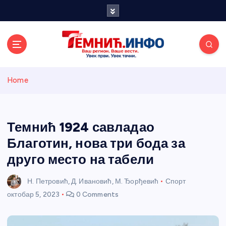
S
k
i
p
t
o
Темнићки
c
Home
o
n
информативн
t
e
Темнић 1924 савладао
и портал
n
Благотин, нова три бода за
t
друго место на табели
Н. Петровић, Д. Ивановић, М. Ђорђевић
Спорт
октобар 5, 2023
0 Comments