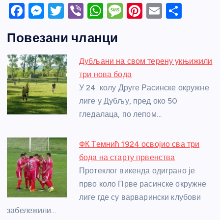
F
M
T
Vi
W
M
Pi
E
S
a
e
w
b
h
e
nt
m
h
Повезани чланци
c
ss
itt
er
at
ss
er
ail
ar
e
e
er
s
a
e
e
Дубљани на свом терену укњижили
b
n
A
g
st
три нова бода
o
g
p
e
У 24. колу Друге Расинске окружне
o
er
p
лиге у Дубљу, пред око 50
гледалаца, по лепом…
k
ФК Темнић 1924 освојио сва три
бода на старту првенства
Протеклог викенда одиграно је
прво коло Прве расинске окружне
лиге где су варварински клубови
забележили…