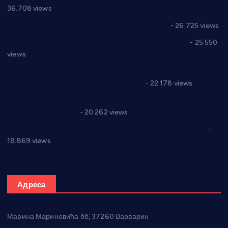
36.708 views
Реконструкција хотела “Плажа” у Варварину
- 26.725 views
Апел за помоћ породици Марковић из Варварина
- 25.550
views
Саопштење и демант Дома здравља “Др Властимир
Годић” на текст који кружи фејсбуком
- 22.178 views
Јелена Вујић-Обрадовић представник Александровца у
Парламенту Србије
- 20.262 views
Откривена илегална штампарија новца код Варварина
-
18.869 views
Адреса
Марина Мариновића бб, 37260 Варварин