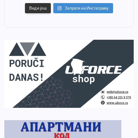
Види још
Запрати на Инстаграму