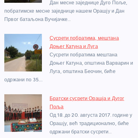
Дан месне заједнице Дуго Поље,
k
побратимске месне заједнице нашем Орашју и Дан
Првог батаљона Вучијачке…
Сусрети побратима, мештана
Доњег Катуна и Луга
Сусрети побратима мештана
Доњег Катуна, општина Варварин и
Луга, општина Беочин, биће
одржани по 35.…
Братски сусрети Орашја и Дугог
Поља
Од 18. до 20. августа 2017. године у
Орашју, већ традиционално, биће
одржани братски сусрети…