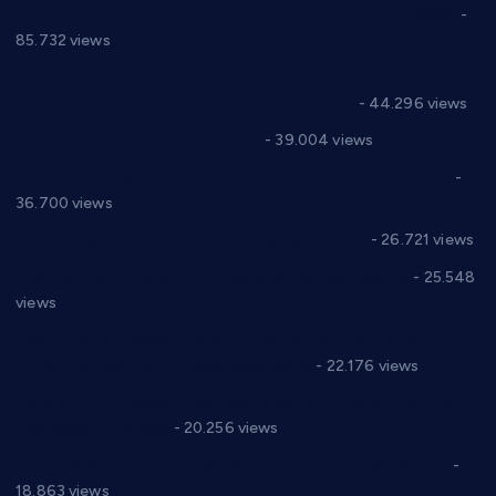
Планска искључења електричне енергије за 27.07.2022.
-
85.732 views
Горан Макрагић директор, Ђорђе Бајић спортски
директор новог прволигаша из Варварина
- 44.296 views
Цене на крушевачким пијацама
- 39.004 views
Планска искључења електричне енергије за 19.05.2021.
-
36.700 views
Реконструкција хотела “Плажа” у Варварину
- 26.721 views
Апел за помоћ породици Марковић из Варварина
- 25.548
views
Саопштење и демант Дома здравља “Др Властимир
Годић” на текст који кружи фејсбуком
- 22.176 views
Јелена Вујић-Обрадовић представник Александровца у
Парламенту Србије
- 20.256 views
Откривена илегална штампарија новца код Варварина
-
18.863 views