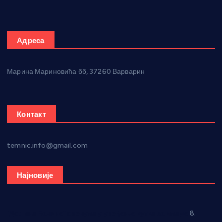
Адреса
Марина Мариновића бб, 37260 Варварин
Контакт
temnic.info@gmail.com
Најновије
“Долина Бачине” кренула у уређење кутка за младе
8.