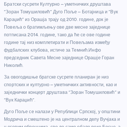
Братски сусрети Културно – уметничких друштава
“Зоран Томушиловић” Дуго Поље – Ботајница и “Вук
Караџић” из Орашја трају од 2010. године, док је
Повеља о братимљењу ове две месне заједнице
потписана 2014. године, тако да ће се ове године
године тај низ комплетирати и Повељама између
фудбалских клубова, истиче за Темнић.Инфо
председник Савета Месне заједнице Орашје Горан
Николић.
За овогодишње братске сусрете планиран је низ
спортских и културно – уметничких активности, као и
заједнички концерт друштава “Зоран Томушиловић” и
“Вук Караџић”.
Дуго Поље се налази у Републици Српској, у општини
Модрича и смештено је на централном делу Вучјака и
његовим обронцима, све до саме обале реке Босне, а