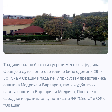
Традиционални братски сусрети Месних заједница
Орашје и Дуго Поље ове године биће одржани 29. и
30. јуна у Орашју и тада ће, у присуству представника
општина Модрича и Варварин, као и Фудбалских
савеза општина Варварин и Модрича, Повеље о
сарадњи и братимљењу потписати ФК “Слога” и ОФК
“Орашје”.