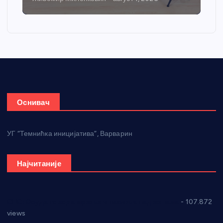
Оснивач
УГ “Темнићка иницијатива”, Варварин
Најчитаније
СНС: Осуда говора мржње и насиља над женама
- 107.872
views