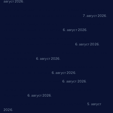
август 2026.
Општина Ћићевац наставља да подржава предузетнике:
10 нових субвенција за самозапошљавање
7. август 2026.
Вражогрнци чувају традицију: “Михољски сусрети села”
уз спортска надметања и забаву
6. август 2026.
Варварин подржао 25 нових предузетника: За
самозапошљавање по 380.000 динара
6. август 2026.
“Трстеник на Морави” од 10. до 16. августа: Богат програм
за све генерације
6. август 2026.
“Да се ради и гради по твом”: Трстеник улаже 4 милиона
динара у пројекте грађана
6. август 2026.
In memoriam: Тања Вилотијевић
6. август 2026.
Даница Петровић оживљава лик и дело Десанке
Максимовић
6. август 2026.
Александровац спреман за 61. “Жупску бербу”
5. август
2026.