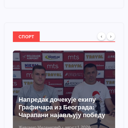
СПОРТ
Напредак дочекује екипу
Графичара из Београда:
Чарапани најављују победу
Живомир Миленковић
август 1, 2026