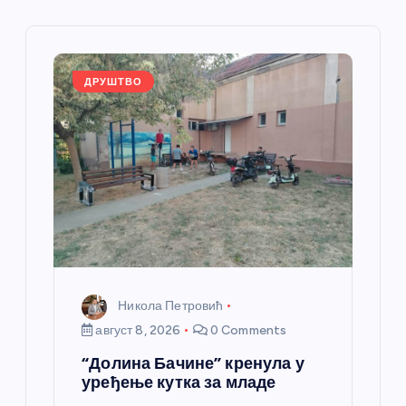
л
а
ДРУШТВО
н
к
а
Никола Петровић
август 8, 2026
0 Comments
“Долина Бачине” кренула у
уређење кутка за младе