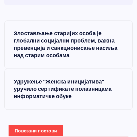
К
Злостављање старијих особа је
р
глобални социјални проблем, важна
превенција и санкционисање насиља
е
над старим особама
т
Удружење “Женска иницијатива”
а
уручило сертификате полазницама
информатичке обуке
њ
е
ч
Повезани постови