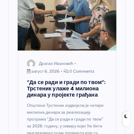
Драган Ивановић
август 6, 2026
0 Comments
“Да се ради и гради по твом”:
Трстеник улаже 4 милиона
динара у пројекте грађана
Општина Трстеник издвојила је четири
милиона динара за реализацију
програма “Да се ради и гради по твом”
за 2026. годину, у оквиру којег ће бити
реализовано осам пројеката које су…