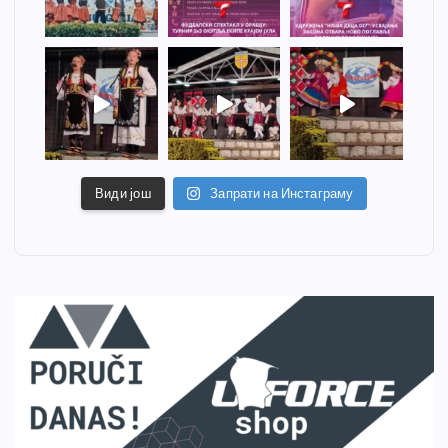
Види још
Запрати на Инстаграму