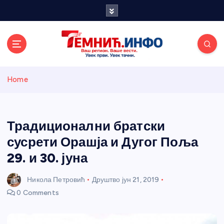
S
k
i
p
t
o
Темнићки
c
Home
o
n
информативн
t
e
Традиционални братски
и портал
n
сусрети Орашја и Дугог Поља
t
29. и 30. јуна
Никола Петровић
Друштво
јун 21, 2019
0 Comments