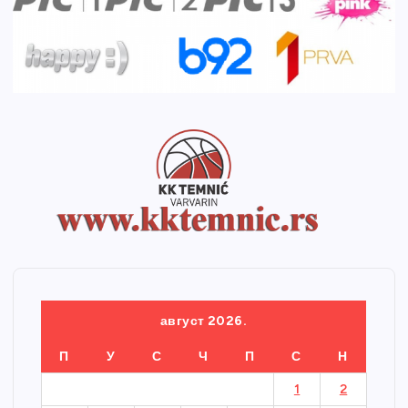
август 2026.
П
У
С
Ч
П
С
Н
1
2