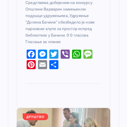
Средствима добијеним на конкурсу
Општине Варварин намењеном
подршци удружењима, Удружење
“Долина Бачине” обезбедило је нове
парковске клупе за простор испред
библиотеке у Бачини. 0 0 гласова
Гласање за чланке
F
M
T
Vi
W
M
a
e
w
b
h
e
Pi
E
S
c
ss
itt
er
at
ss
nt
m
h
e
e
er
s
a
er
ail
ar
b
n
A
g
e
e
o
g
p
e
st
o
er
p
k
ДРУШТВО