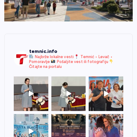
temnic.info
Najbrže lokalne vesti
Temnić • Levač •
Pomoravlje
Pošaljite vest ili fotografiju
Čitajte na portalu