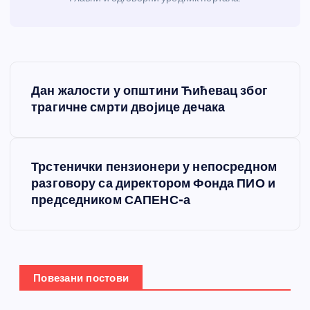
К
Дан жалости у општини Ћићевац због
р
трагичне смрти двојице дечака
е
Трстенички пензионери у непосредном
т
разговору са директором Фонда ПИО и
председником САПЕНС-а
а
њ
е
Повезани постови