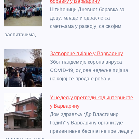
b
n
A
g
st
боравку у Варварину
o
g
p
e
Штићеници Дневног боравка за
o
er
p
децу, младе и одрасле са
сметњама у развоју, са својим
k
васпитачима,…
Затворене пијаце у Варварину
Због пандемије корона вируса
COVID-19, од ове недеље пијаца
на којој се продаје роба у…
У недељу прегледи код интернисте
у Варварину
Дом здравља "Др Властимир
Годић" у Варварину организује
превентивне бесплатне прегледе у