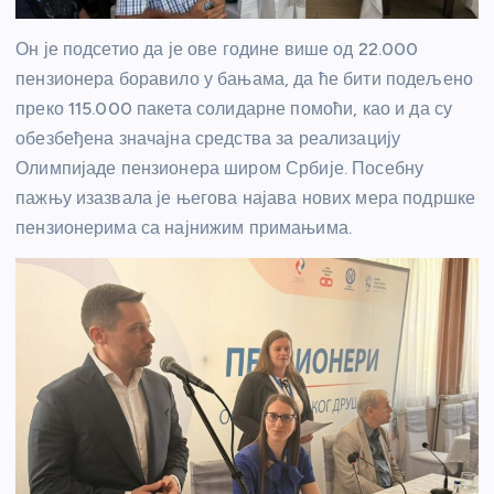
Он је подсетио да је ове године више од 22.000
пензионера боравило у бањама, да ће бити подељено
преко 115.000 пакета солидарне помоћи, као и да су
обезбеђена значајна средства за реализацију
Олимпијаде пензионера широм Србије. Посебну
пажњу изазвала је његова најава нових мера подршке
пензионерима са најнижим примањима.