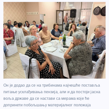
Он је додао да се на трибинама најчешће поставља
питање усклађивања пензија, али и да постоји јасна
воља државе да се настави са мерама које ће
допринети побољшању материјалног положаја