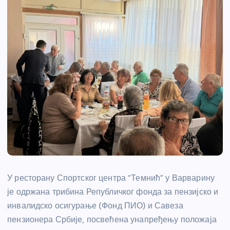
У ресторану Спортског центра “Темнић” у Варварину
је одржана трибина Републичког фонда за пензијско и
инвалидско осигурање (Фонд ПИО) и Савеза
пензионера Србије, посвећена унапређењу положаја