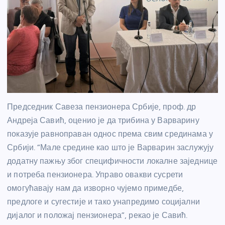
Председник Савеза пензионера Србије, проф. др
Андреја Савић, оценио је да трибина у Варварину
показује равноправан однос према свим срединама у
Србији. “Мале средине као што је Варварин заслужују
додатну пажњу због специфичности локалне заједнице
и потреба пензионера. Управо овакви сусрети
омогућавају нам да изворно чујемо примедбе,
предлоге и сугестије и тако унапредимо социјални
дијалог и положај пензионера”, рекао је Савић.