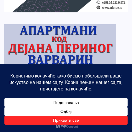
Најава програма