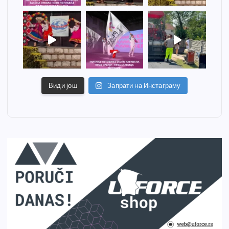
Види још
Запрати на Инстаграму