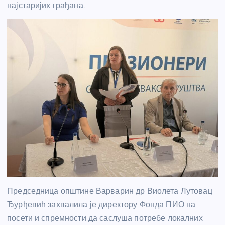
најстаријих грађана.
Председница општине Варварин др Виолета Лутовац
Ђурђевић захвалила је директору Фонда ПИО на
посети и спремности да саслуша потребе локалних