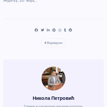
недељу, 20. маја,…
Варварин
Никола Петровић
Главни и одговорни уредник портала.