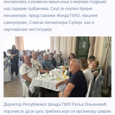
пензионера и размени мишљења о мерама подршке
најстаријим грађанима. Скуп је окупио бројне
пензионере, представнике Фонда ПИО, локалне
самоуправе, Савеза пензионера Србије, као и
партнерских институција.
Директор Републичког фонда ПИО Реља Огњеновић
поручио је да је циљ трибина које се организују широм