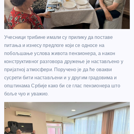
Учесници трибине имали су прилику да поставе
питања и изнесу предлоге који се односе на
побољшање услова живота пензионера, а након
конструктивног разговора дружење је настављено у
пријатној атмосфери. Поручено је да ће овакви
сусрети бити настављени и у другим градовима и
општинама Србије како би се глас пензионера што
боље чуо и уважио.