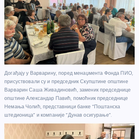
Догађају у Варварину, поред менаџмента Фонда ПИО,
присуствовали су и председник Скупштине општине
Варварин Саша Живадиновић, заменик председнице
општине Александар Павић, помоћник председнице
Немања Чолић, представници банке “Поштанска
штедионица” и компаније “Дунав осигурање”.