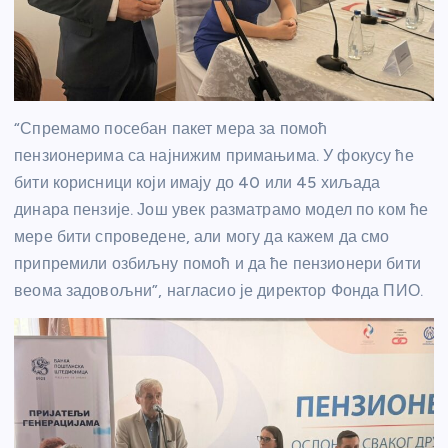
“Спремамо посебан пакет мера за помоћ
пензионерима са најнижим примањима. У фокусу ће
бити корисници који имају до 40 или 45 хиљада
динара пензије. Још увек разматрамо модел по ком ће
мере бити спроведене, али могу да кажем да смо
припремили озбиљну помоћ и да ће пензионери бити
веома задовољни”, нагласио је директор Фонда ПИО.