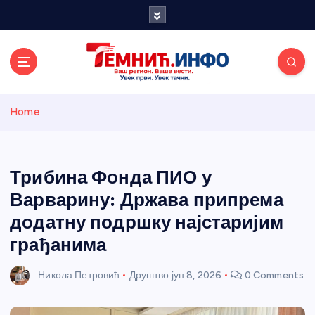
S
k
i
p
t
o
Темнићки
c
Home
o
n
информативн
t
e
Трибина Фонда ПИО у
и портал
n
Варварину: Држава припрема
t
додатну подршку најстаријим
грађанима
Никола Петровић
Друштво
јун 8, 2026
0 Comments