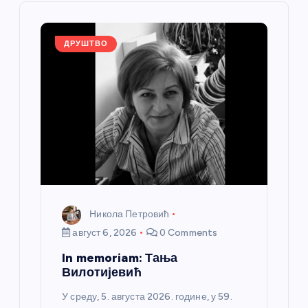
ч
л
ДРУШТВО
а
н
к
а
Никола Петровић
август 6, 2026
0 Comments
In memoriam: Тања
Вилотијевић
У среду, 5. августа 2026. године, у 59.