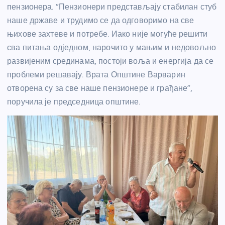
пензионера. “Пензионери представљају стабилан стуб
наше државе и трудимо се да одговоримо на све
њихове захтеве и потребе. Иако није могуће решити
сва питања одједном, нарочито у мањим и недовољно
развијеним срединама, постоји воља и енергија да се
проблеми решавају. Врата Општине Варварин
отворена су за све наше пензионере и грађане”,
поручила је председница општине.