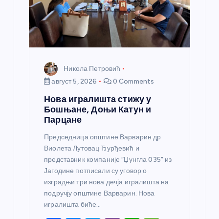
Никола Петровић
август 5, 2026
0 Comments
Нова игралишта стижу у
Бошњане, Доњи Катун и
Парцане
Председница општине Варварин др
Виолета Лутовац Ђурђевић и
представник компаније “Џунгла 035” из
Јагодине потписали су уговор о
изградњи три нова дечја игралишта на
подручју општине Варварин. Нова
игралишта биће…