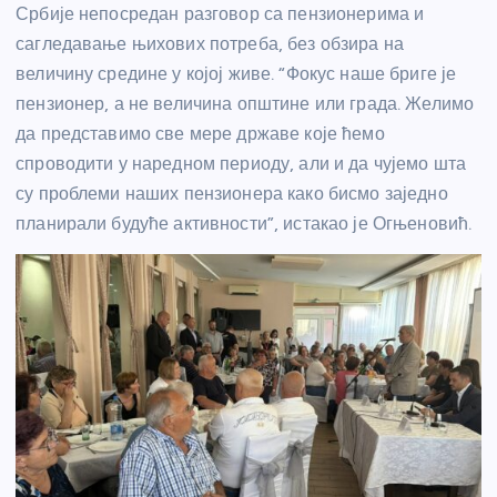
Србије непосредан разговор са пензионерима и
сагледавање њихових потреба, без обзира на
величину средине у којој живе. “Фокус наше бриге је
пензионер, а не величина општине или града. Желимо
да представимо све мере државе које ћемо
спроводити у наредном периоду, али и да чујемо шта
су проблеми наших пензионера како бисмо заједно
планирали будуће активности”, истакао је Огњеновић.