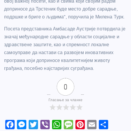
овој важној посети, као и свима који својим радом
доприносе да Трстеник буде место добре сарадње,
подршке и бриге о људима”, поручила је Милена Турк.
Посета представника Амбасаде Аустрије потврдила је
значај међународне сарадње у области социјалне и
здравствене заштите, као и спремност локалне
самоуправе да настави са развојем иновативних
програма који доприносе квалитетнијем животу
грађана, посебно најстаријих суграђана.
0
Гласање за чланке
F
M
T
Vi
W
M
Pi
E
S