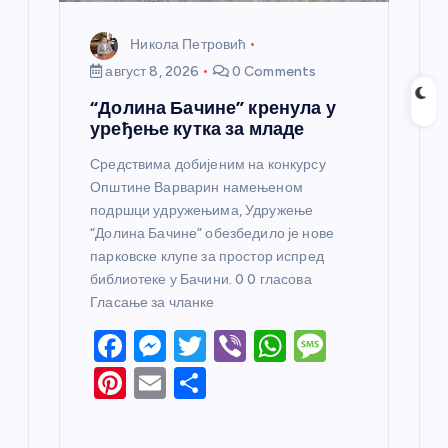
Никола Петровић
август 8, 2026
0 Comments
“Долина Бачине” кренула у
уређење кутка за младе
Средствима добијеним на конкурсу
Општине Варварин намењеном
подршци удружењима, Удружење
“Долина Бачине” обезбедило је нове
парковске клупе за простор испред
библиотеке у Бачини. 0 0 гласова
Гласање за чланке
F
M
T
Vi
W
M
a
e
w
b
h
e
Pi
E
S
c
ss
itt
er
at
ss
nt
m
h
e
e
er
s
a
er
ail
ar