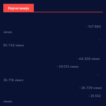
Најчитаније
СНС: Осуда говора мржње и насиља над женама
- 107.880
views
Планска искључења електричне енергије за 27.07.2022.
-
85.742 views
Горан Макрагић директор, Ђорђе Бајић спортски
директор новог прволигаша из Варварина
- 44.308 views
Цене на крушевачким пијацама
- 39.012 views
Планска искључења електричне енергије за 19.05.2021.
-
36.716 views
Реконструкција хотела “Плажа” у Варварину
- 26.729 views
Апел за помоћ породици Марковић из Варварина
- 25.552
views