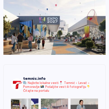
temnic.info
Najbrže lokalne vesti
Temnić • Levač •
Pomoravlje
Pošaljite vest ili fotografiju
Čitajte na portalu