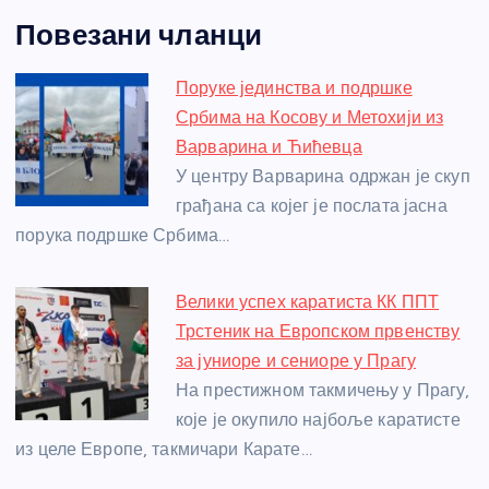
a
e
w
b
h
e
nt
m
h
Повезани чланци
c
ss
itt
er
at
ss
er
ail
ar
e
e
er
s
a
e
e
Поруке јединства и подршке
b
n
A
g
st
Србима на Косову и Метохији из
o
g
p
e
Варварина и Ћићевца
o
er
p
У центру Варварина одржан је скуп
грађана са којег је послата јасна
k
порука подршке Србима…
Велики успех каратиста КК ППТ
Трстеник на Европском првенству
за јуниоре и сениоре у Прагу
На престижном такмичењу у Прагу,
које је окупило најбоље каратисте
из целе Европе, такмичари Карате…