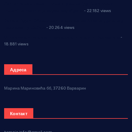
Саопштење и демант Дома здравља “Др Властимир
Годић” на текст који кружи фејсбуком
- 22.182 views
Јелена Вујић-Обрадовић представник Александровца у
Парламенту Србије
- 20.264 views
Откривена илегална штампарија новца код Варварина
-
18.881 views
Адреса
Марина Мариновића бб, 37260 Варварин
Контакт