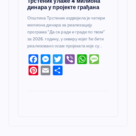
Трстеник улаже 4 милиона
динара у пројекте грађана
Општина Трстеник издвојила је четири
милиона динара за реализацију
програма “Да се ради и гради по твом”
за 2026. годину, у оквиру којег ће бити
реализовано осам пројеката које су…
F
M
T
Vi
W
M
a
e
w
b
h
e
Pi
E
S
c
ss
itt
er
at
ss
nt
m
h
e
e
er
s
a
er
ail
ar
b
n
A
g
e
e
o
g
p
e
st
o
er
p
k