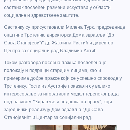
састанак посвећен размени искустава у области
социјалне и здравствене заштите.
Састанку су присуствовали Милена Турк, председница
општине Трстеник, директорка Дома здравља “Др
Сава Станојевић” др Жаклина Ристић и директор
Центра за социјални рад Владимир Антић.
Током разговора посебна пажња посвећена је
положају и подршци старијим лицима, као и
примерима добре праксе који се успешно спроводе у
Трстенику. Гости из Аустрије показали су велико
интересовање за иновативни модел теренског рада
под називом “Здравље и подршка на прагу”, који
заједнички реализују Дом здравља “Др Сава
Станојевић” и Центар за социјални рад.