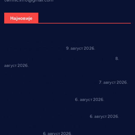
temnic.info@gmail.com
Најновије
Вече за памћење у Брусу: “Trio Maracto” одушевио
публику на Градском базену
9. август 2026.
“Долина Бачине” кренула у уређење кутка за младе
8.
август 2026.
Општина Ћићевац наставља да подржава предузетнике:
10 нових субвенција за самозапошљавање
7. август 2026.
Вражогрнци чувају традицију: “Михољски сусрети села”
уз спортска надметања и забаву
6. август 2026.
Варварин подржао 25 нових предузетника: За
самозапошљавање по 380.000 динара
6. август 2026.
“Трстеник на Морави” од 10. до 16. августа: Богат програм
за све генерације
6. август 2026.