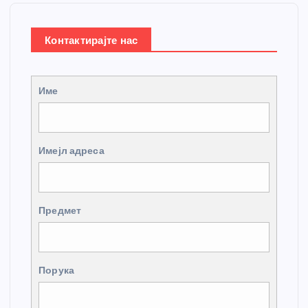
Контактирајте нас
Име
Имејл адреса
Предмет
Порука