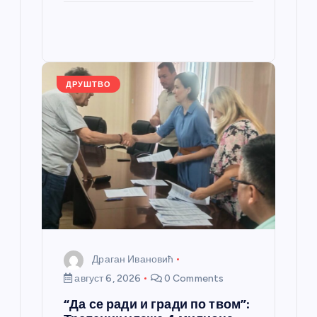
b
n
A
g
e
e
o
g
p
e
st
o
er
p
k
ДРУШТВО
Драган Ивановић
август 6, 2026
0 Comments
“Да се ради и гради по твом”: