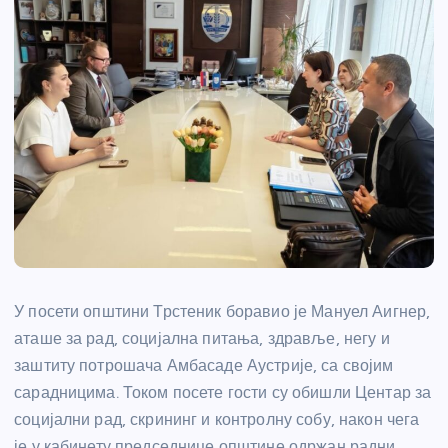
У посети општини Трстеник боравио је Мануел Аигнер,
аташе за рад, социјална питања, здравље, негу и
заштиту потрошача Амбасаде Аустрије, са својим
сарадницима. Током посете гости су обишли Центар за
социјални рад, скрининг и контролну собу, након чега
је у кабинету председнице општине одржан радни