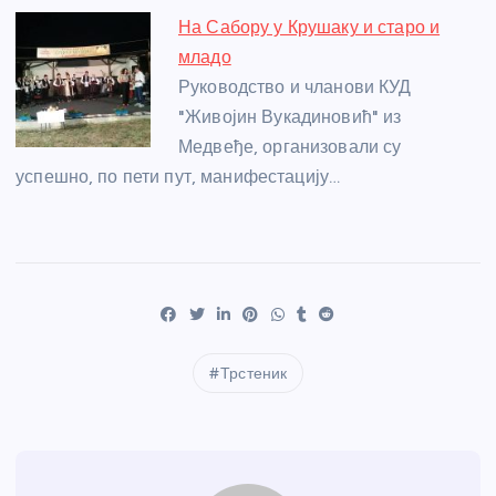
На Сабору у Крушаку и старо и
младо
Руководство и чланови КУД
"Живојин Вукадиновић" из
Медвеђе, организовали су
успешно, по пети пут, манифестацију…
Трстеник