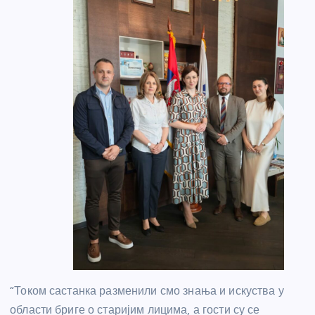
“Током састанка разменили смо знања и искуства у
области бриге о старијим лицима, а гости су се