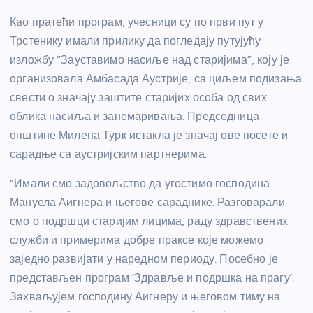
Као пратећи програм, учесници су по први пут у
Трстенику имали прилику да погледају путујућу
изложбу “Зауставимо насиље над старијима”, коју је
организовала Амбасада Аустрије, са циљем подизања
свести о значају заштите старијих особа од свих
облика насиља и занемаривања. Председница
општине Милена Турк истакла је значај ове посете и
сарадње са аустријским партнерима.
“Имали смо задовољство да угостимо господина
Мануела Аигнера и његове сараднике. Разговарали
смо о подршци старијим лицима, раду здравствених
служби и примерима добре праксе које можемо
заједно развијати у наредном периоду. Посебно је
представљен програм ‘Здравље и подршка на прагу’.
Захваљујем господину Аигнеру и његовом тиму на