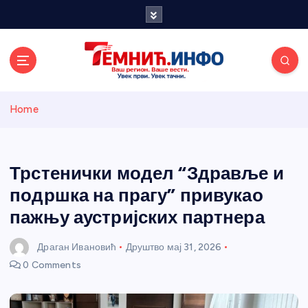
S
k
i
p
t
o
Темнићки
c
Home
o
n
информативн
t
e
Трстенички модел “Здравље и
и портал
n
подршка на прагу” привукао
t
пажњу аустријских партнера
Драган Ивановић
Друштво
мај 31, 2026
0 Comments