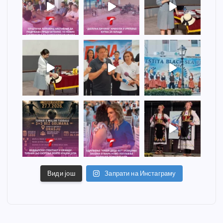
Види још
Запрати на Инстаграму