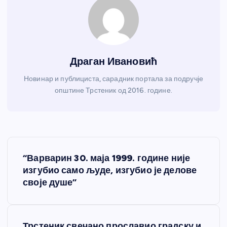
Драган Ивановић
Новинар и публициста, сарадник портала за подручје
општине Трстеник од 2016. године.
К
“Варварин 30. маја 1999. године није
р
изгубио само људе, изгубио је делове
своје душе”
е
т
Трстеник свечано прославио градску и