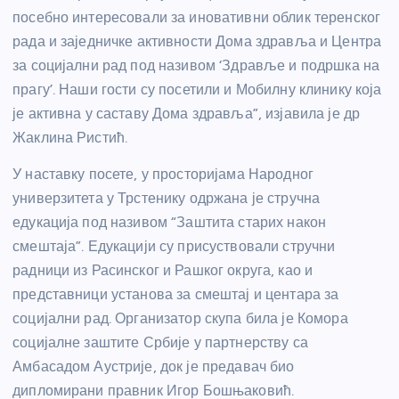
посебно интересовали за иновативни облик теренског
рада и заједничке активности Дома здравља и Центра
за социјални рад под називом ‘Здравље и подршка на
прагу’. Наши гости су посетили и Мобилну клинику која
је активна у саставу Дома здравља”, изјавила је др
Жаклина Ристић.
У наставку посете, у просторијама Народног
универзитета у Трстенику одржана је стручна
едукација под називом “Заштита старих након
смештаја”. Едукацији су присуствовали стручни
радници из Расинског и Рашког округа, као и
представници установа за смештај и центара за
социјални рад. Организатор скупа била је Комора
социјалне заштите Србије у партнерству са
Амбасадом Аустрије, док је предавач био
дипломирани правник Игор Бошњаковић.