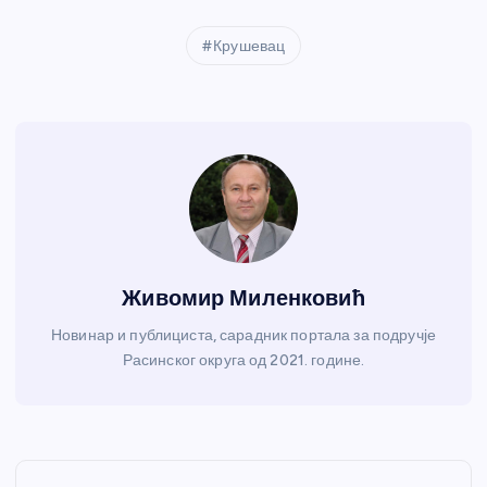
Крушевац
Живомир Миленковић
Новинар и публициста, сарадник портала за подручје
Расинског округа од 2021. године.
К