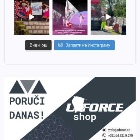
Види још
Запрати на Инстаграму