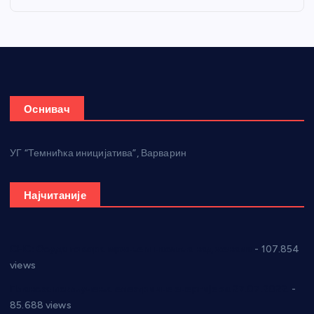
Оснивач
УГ “Темнићка иницијатива”, Варварин
Најчитаније
СНС: Осуда говора мржње и насиља над женама
- 107.854
views
Планска искључења електричне енергије за 27.07.2022.
-
85.688 views