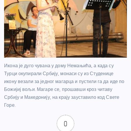
Икона је дуго чувана у дому Немањића, а када су
Турци окупирали Србију, монаси су из Студенице
икону везали за једног магарца и пустили га да иде по
Божијиј вољи. Магаре се, прошавши кроз читаву
Србију и Македонију, на крају зауставило код Свете
Горе.
0