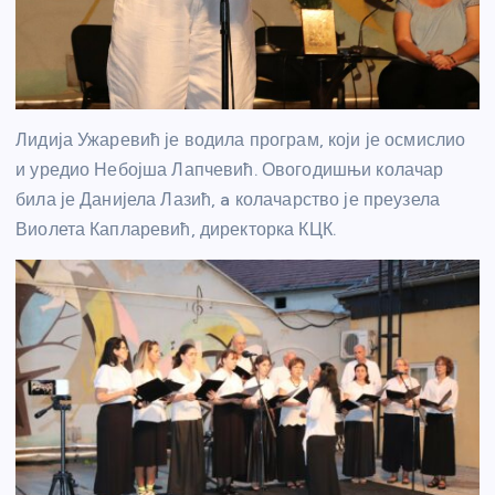
Лидија Ужаревић је водила програм, који је осмислио
и уредио Небојша Лапчевић. Овогодишњи колачар
била је Данијела Лазић, a колачарство је преузела
Виолета Капларевић, директорка КЦК.