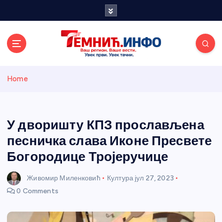
S
k
i
p
t
o
Темнићки
c
Home
o
n
информативн
t
e
У дворишту КПЗ прослављена
и портал
n
песничка слава Иконе Пресвете
t
Богородице Тројеручице
Живомир Миленковић
Култура
јул 27, 2023
0 Comments