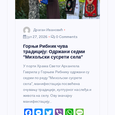
Драган Ивановић
јул 27, 2026
0 Comments
Горњи Рибник чува
традицију: Одржани седми
“Михољски сусрети села”
У порти Храма Светог Архангела
Гаврила у Горњем Рибнику одржани су
седми по реду “Михољски сусрети
села”, манифестација посвећена
очувању традиције, културног наслеђа и
живота на селу. Ову значајну
манифестацију…
F
M
T
Vi
W
M