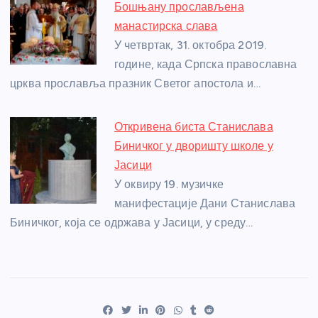
Бошњану прослављена
манастирска слава
У четвртак, 31. октобра 2019.
године, када Српска православна
црква прославља празник Светог апостола и…
Откривена биста Станислава
Биничког у дворишту школе у
Јасици
У оквиру 19. музичке
манифестације Дани Станислава
Биничког, која се одржава у Јасици, у среду…