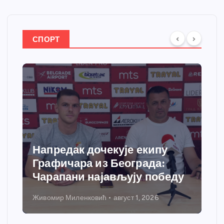
СПОРТ
Спортски центар “Ћићевац”
добија савремени систем
грејања
Никола Петровић
јул 31, 2026