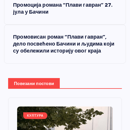
Промоција романа “Плави гавран” 27.
р
јула у Бачини
е
Промовисан роман “Плави гавран”,
т
дело посвећено Бачини и људима који
су обележили историју овог краја
а
њ
е
Повезани постови
ч
л
КУЛТУРА
а