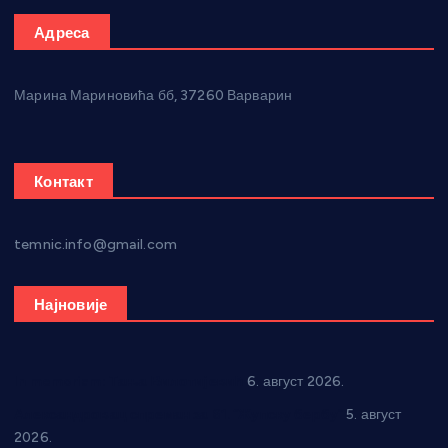
Адреса
Марина Мариновића бб, 37260 Варварин
Контакт
temnic.info@gmail.com
Најновије
In memoriam: Тања Вилотијевић
6. август 2026.
Александровац спреман за 61. “Жупску бербу”
5. август
2026.