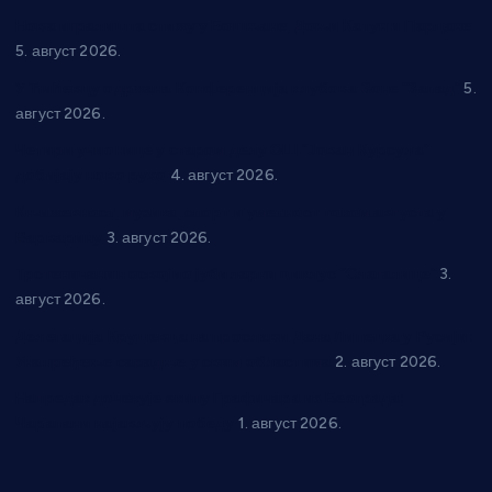
Нова игралишта стижу у Бошњане, Доњи Катун и Парцане
5. август 2026.
У Ћићевцу одржана Конференција клубова Зоне “Запад”
5.
август 2026.
Четири учионице у старом делу ОШ “Јован Курсула”
добијају ново рухо
4. август 2026.
Књижевност, музика, спорт и уметност током августа у
Варварину
3. август 2026.
Трстеничанин освојио јубиларни циклус “Слагалице”
3.
август 2026.
Делегација Крушевца на прослави Дана Липецка у Русији:
Унапређење сарадње у свим областима
2. август 2026.
Напредак дочекује екипу Графичара из Београда:
Чарапани најављују победу
1. август 2026.