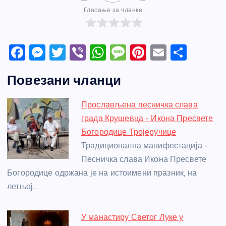
Гласање за чланке
F
M
T
Vi
W
M
Pi
E
S
a
e
w
b
h
e
nt
m
h
Повезани чланци
c
ss
itt
er
at
ss
er
ail
ar
e
e
er
s
a
e
e
Прослављена песничка слава
b
n
A
g
st
града Крушевца - Икона Пресвете
o
g
p
e
Богородице Тројеручице
o
er
p
Традиционална манифестација -
Песничка слава Икона Пресвете
k
Богородице одржана је на истоимени празник, на
летњој…
У манастиру Светог Луке у