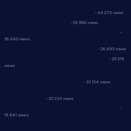
Горан Макрагић директор, Ђорђе Бајић спортски
директор новог прволигаша из Варварина
- 44.270 views
Цене на крушевачким пијацама
- 38.966 views
Планска искључења електричне енергије за 19.05.2021.
-
36.640 views
Реконструкција хотела “Плажа” у Варварину
- 26.693 views
Апел за помоћ породици Марковић из Варварина
- 25.518
views
Саопштење и демант Дома здравља “Др Властимир
Годић” на текст који кружи фејсбуком
- 22.154 views
Јелена Вујић-Обрадовић представник Александровца у
Парламенту Србије
- 20.230 views
Откривена илегална штампарија новца код Варварина
-
18.841 views