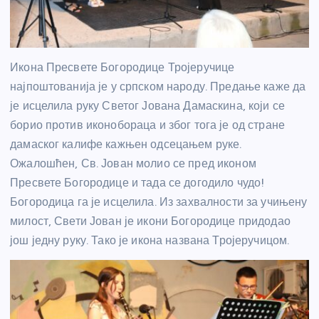
Икона Пресвете Богородице Тројеручице
најпоштованија је у српском народу. Предање каже да
је исцелила руку Светог Јована Дамаскина, који се
борио против иконобораца и због тога је од стране
дамаског калифе кажњен одсецањем руке.
Ожалошћен, Св. Јован молио се пред иконом
Пресвете Богородице и тада се догодило чудо!
Богородица га је исцелила. Из захвалности за учињену
милост, Свети Јован је икони Богородице придодао
још једну руку. Тако је икона названа Тројеручицом.