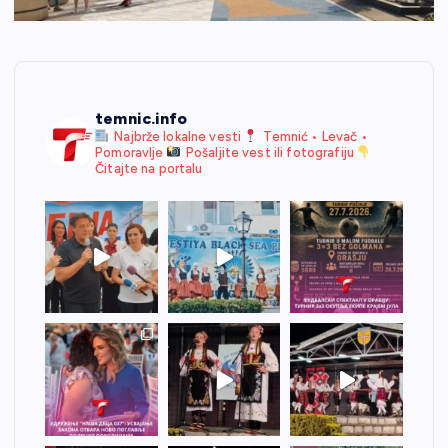
temnic.info
Najbrže lokalne vesti
Temnić • Levač •
Pomoravlje
Pošaljite vest ili fotografiju
Čitajte na portalu