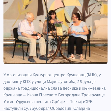
У организацији Културног центра Крушевац (КЦК), у
дворишту КПЗ у улици Мајке Југовића, 25. јула је
одржана традиционална слава песника и књижевника
Крушевца – Икона Пресвете Богородице Тројеручице.
У име Удружења песника Србије – ПоезијаСРБ
наступили су: Љубодраг Обрадовић, Слађана