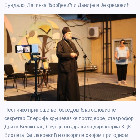
Бундало, Латинка Ђорђевић и Данијела Јевремовић.
Песничко приношење, беседом благословио је
секретар Еперхије крушевачке протојерреј ставрофор
Драги Вешковац. Скуп је поздравила директорка КЦК
Виолета Каплаеревић и отворила својом пригодном