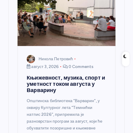
н
к
а
Никола Петровић
август 3, 2026
0 Comments
Књижевност, музика, спорт и
уметност током августа у
Варварину
Општинска библиотека “Варварин”, у
оквиру Културног лета “Темнићки
натпис 2026”, припремила је
разноврстан програм за август, који ће
обухватити позоришне и књижевне