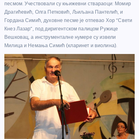
песмом. Учествовали су књижевни ствараоци: Момир
Драгићевић, Олга Петковић, Љиљана Пантелић, и
Гордана Симић, духовне песме је отпевао Хор “Свети
Кнез Лазар”, под диригентском палицом Ружице
Вешковац, а инструменталне нумере су извели
Милица и Немања Симић (кларинет и виолина).