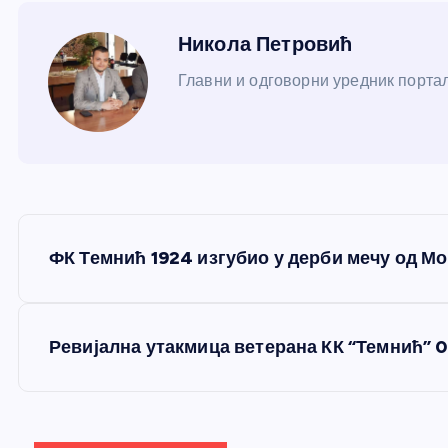
Никола Петровић
Главни и одговорни уредник портал
К
ФК Темнић 1924 изгубио у дерби мечу од М
р
е
Ревијална утакмица ветерана КК “Темнић” 0
т