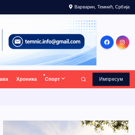
Варварин, Темнић, Србија
ава
Хроника
Спорт
Импресум