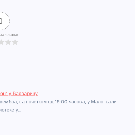
0
за чланке
он" у Варварину
овембра, са почетком од 18:00 часова, у Малој сали
иотеке у…