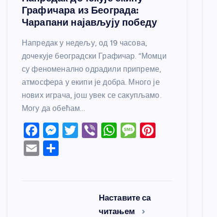
Графичара из Београда:
Чарапани најављују победу
Напредак у недељу, од 19 часова,
дочекује београдски Графичар. “Момци
су феноменално одрадили припреме,
атмосфера у екипи је добра. Много је
нових играча, још увек се сакупљамо.
Могу да обећам…
F
M
T
Vi
W
M
Pi
a
e
w
b
h
e
nt
E
S
c
ss
itt
er
at
ss
er
m
h
e
e
er
s
a
e
ail
ar
b
n
A
g
st
e
Наставите са
o
g
p
e
читањем