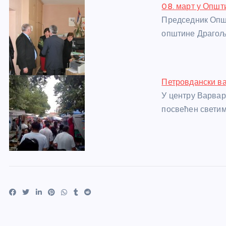
08. март у Општ
Председник Опш
општине Драгољ
Петровдански в
У центру Варвар
посвећен светим