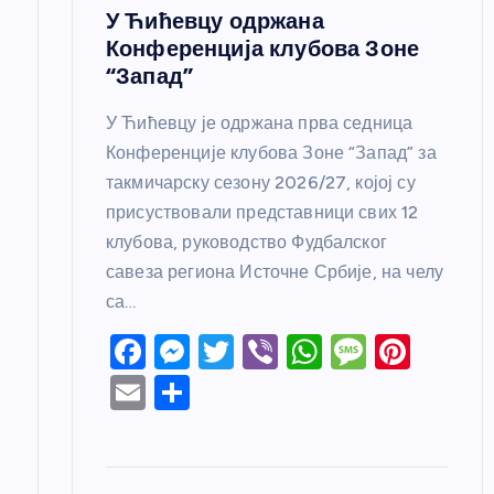
а
У Ћићевцу одржана
Конференција клубова Зоне
“Запад”
У Ћићевцу је одржана прва седница
Конференције клубова Зоне “Запад” за
такмичарску сезону 2026/27, којој су
присуствовали представници свих 12
клубова, руководство Фудбалског
савеза региона Источне Србије, на челу
са…
F
M
T
Vi
W
M
Pi
a
e
w
b
h
e
nt
E
S
c
ss
itt
er
at
ss
er
m
h
e
e
er
s
a
e
ail
ar
b
n
A
g
st