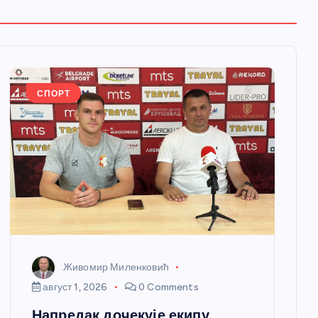
СПОРТ
Живомир Миленковић
август 1, 2026
0 Comments
Напредак дочекује екипу