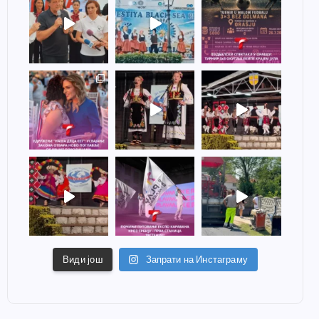
Види још
Запрати на Инстаграму