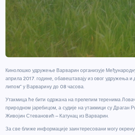
Кинолошко удружење Варварин организује Међународну у
априла 2017. године, обавештавају из овог удружења и д
липом” у Варварину до 08 часова.
Утакмица ће бити одржана на прелепим теренима Ловачк
природном јаребицом, а судије на утакмици су Драган Р
Живојин Стевановић – Катунац из Варварин.
За све ближе информације заинтересовани могу окрен