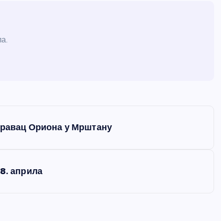
а.
оравац Ориона у Мрштану
8. априла