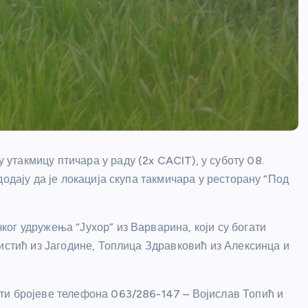
такмицу птичара у раду (2x CACIT), у суботу 08.
одају да је локација скупа такмичара у ресторану “Под
ог удружења “Јухор” из Варварина, који су богати
истић из Јагодине, Топлица Здравковић из Алексинца и
ути бројеве телефона
063/286-147
– Војислав Топић и