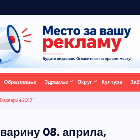
м
а
н
ативни портал
Образовање
Здравље
Округ
Култура
Заб
 Варварин 2017”
варину 08. априла,