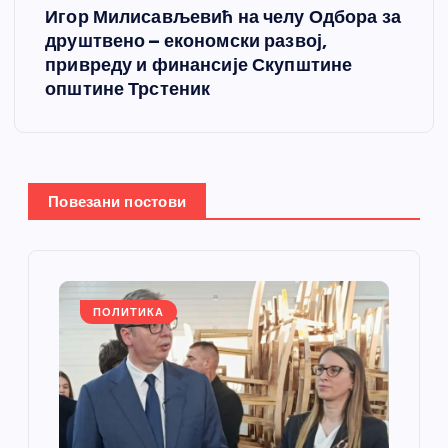
Игор Милисављевић на челу Одбора за
т
друштвено – економски развој,
привреду и финансије Скупштине
а
општине Трстеник
њ
е
Повезани постови
ч
л
а
ПОЛИТИКА
н
к