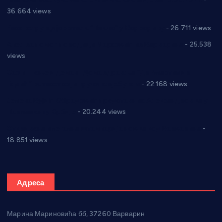
36.664 views
Реконструкција хотела “Плажа” у Варварину
- 26.711 views
Апел за помоћ породици Марковић из Варварина
- 25.538
views
Саопштење и демант Дома здравља “Др Властимир
Годић” на текст који кружи фејсбуком
- 22.168 views
Јелена Вујић-Обрадовић представник Александровца у
Парламенту Србије
- 20.244 views
Откривена илегална штампарија новца код Варварина
-
18.851 views
Адреса
Марина Мариновића бб, 37260 Варварин