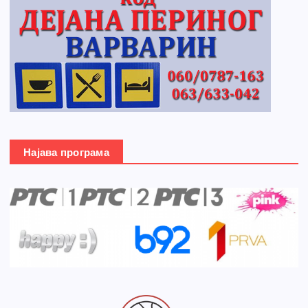
Најава програма