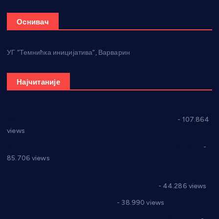
Оснивач
УГ “Темнићка иницијатива”, Варварин
Најчитаније
СНС: Осуда говора мржње и насиља над женама
- 107.864
views
Планска искључења електричне енергије за 27.07.2022.
-
85.706 views
Горан Макрагић директор, Ђорђе Бајић спортски
директор новог прволигаша из Варварина
- 44.286 views
Цене на крушевачким пијацама
- 38.990 views
Планска искључења електричне енергије за 19.05.2021.
-