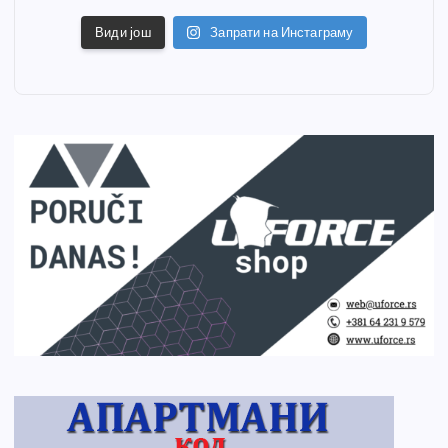
Види још
Запрати на Инстаграму