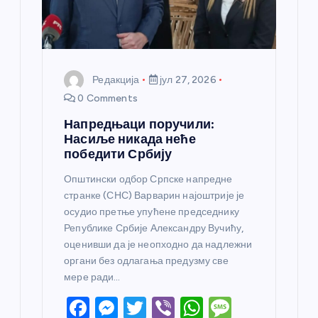
а
Редакција
јул 27, 2026
0 Comments
Напредњаци поручили:
Насиље никада неће
победити Србију
Општински одбор Српске напредне
странке (СНС) Варварин најоштрије је
осудио претње упућене председнику
Републике Србије Александру Вучићу,
оценивши да је неопходно да надлежни
органи без одлагања предузму све
мере ради…
F
M
T
Vi
W
M