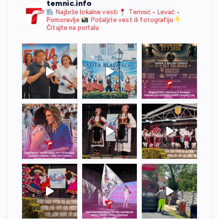
temnic.info
Najbrže lokalne vesti
Temnić • Levač •
Pomoravlje
Pošaljite vest ili fotografiju
Čitajte na portalu