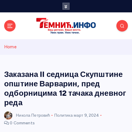
S
k
i
p
t
o
Темнићки
c
Home
o
n
информативн
t
e
Заказана II седница Скупштине
и портал
n
општине Варварин, пред
t
одборницима 12 тачака дневног
реда
Никола Петровић
Политика
март 9, 2024
0 Comments