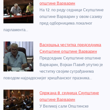
b
n
A
g
st
општине Варварин
o
g
p
e
На 12. по реду седници Скупштине
o
er
p
општине Варварин у овом сазиву
пред одборницима локалног
k
парламента…
Васкршња честитка председника
Скупштине општине Варварин
Председник Скупштине општине
Варварин, Војкан Павић упутио је
честитку својим суграђанима
поводом најрадоснијег хришћанског празника…
Одржана 8. седница Скупштине
општине Варварин
У Великој сали Општинске