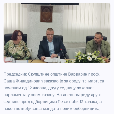
Председник Скупштине општине Варварин проф.
Саша Живадиновић заказао је за среду, 13. март, са
почетком од 12 часова, другу седницу локалног
парламента у овом сазиву. На дневном реду друге
седнице пред одборницима ће се наћи 12 тачака, а
након потврђивања мандата новим одборницима,