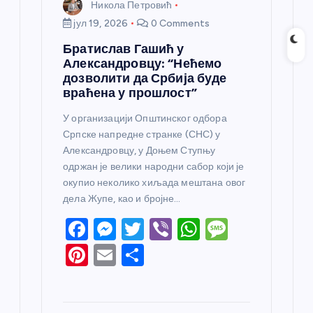
Никола Петровић
јул 19, 2026
0 Comments
Братислав Гашић у
Александровцу: “Нећемо
дозволити да Србија буде
враћена у прошлост”
У организацији Општинског одбора
Српске напредне странке (СНС) у
Александровцу, у Доњем Ступњу
одржан је велики народни сабор који је
окупио неколико хиљада мештана овог
дела Жупе, као и бројне…
F
M
T
Vi
W
M
a
e
w
b
h
e
Pi
E
S
c
ss
itt
er
at
ss
nt
m
h
e
e
er
s
a
er
ail
ar