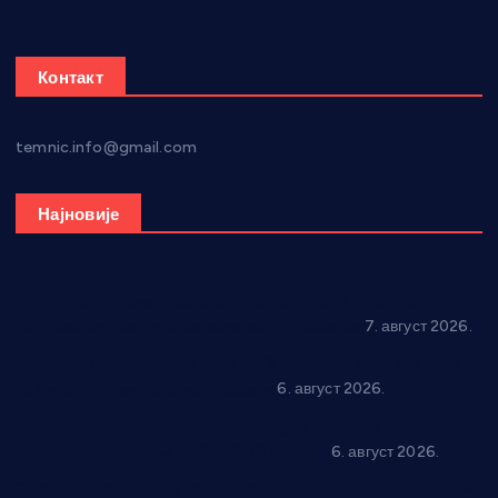
Контакт
temnic.info@gmail.com
Најновије
Општина Ћићевац наставља да подржава предузетнике:
10 нових субвенција за самозапошљавање
7. август 2026.
Вражогрнци чувају традицију: “Михољски сусрети села”
уз спортска надметања и забаву
6. август 2026.
Варварин подржао 25 нових предузетника: За
самозапошљавање по 380.000 динара
6. август 2026.
“Трстеник на Морави” од 10. до 16. августа: Богат програм