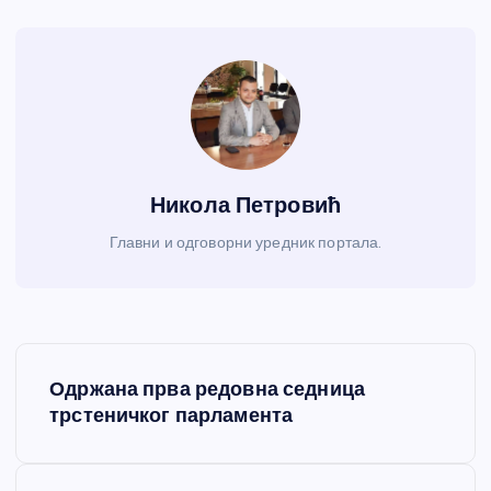
Никола Петровић
Главни и одговорни уредник портала.
К
Одржана прва редовна седница
р
трстеничког парламента
е