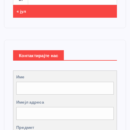
« јул
Контактирајте нас
Име
Имејл адреса
Предмет