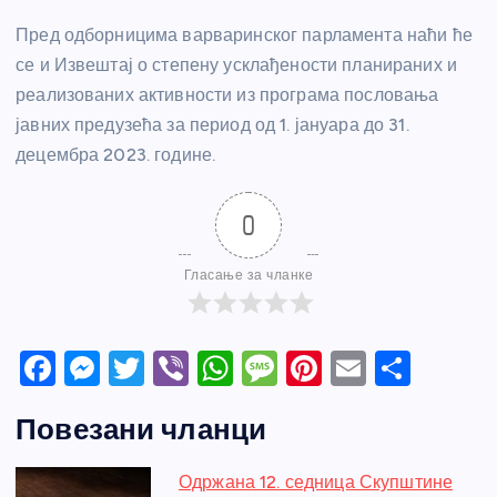
Пред одборницима варваринског парламента наћи ће
се и Извештај о степену усклађености планираних и
реализованих активности из програма пословања
јавних предузећа за период од 1. јануара до 31.
децембра 2023. године.
0
Гласање за чланке
F
M
T
Vi
W
M
Pi
E
S
a
e
w
b
h
e
nt
m
h
Повезани чланци
c
ss
itt
er
at
ss
er
ail
ar
e
e
er
s
a
e
e
Одржана 12. седница Скупштине