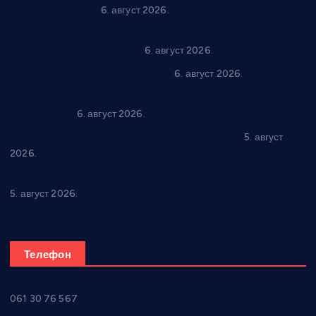
за све генерације
6. август 2026.
“Да се ради и гради по твом”: Трстеник улаже 4 милиона
динара у пројекте грађана
6. август 2026.
In memoriam: Тања Вилотијевић
6. август 2026.
Даница Петровић оживљава лик и дело Десанке
Максимовић
6. август 2026.
Александровац спреман за 61. “Жупску бербу”
5. август
2026.
Нова игралишта стижу у Бошњане, Доњи Катун и Парцане
5. август 2026.
Телефон
061 30 76 567