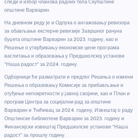
следи и избор чланова радних тела Скупштине
општине Варварин.
На дневном реду је и Одлука о ангажовању ревизора
за обављање екстерне ревизије Завршног рачуна
буџета општине Варварин за 2023. годину, као и
Решење о утврђивању економске цене програма
васпитања и образовања у Предшколској установи
“Наша радост” за 2024. годину.
Одборници ће разматрати и предлог Решења о измени
Решења о образовању Комисије за прибављање и
отуђење непокретности у јавној својини, као и План и
програм Центра за социјални рад за општине
Варварин и Ћићевац за 2024. годину, Извештај о раду
Општинске библиотеке Варварин за 2023. годину и
Финансијски извештај Предшколске установе “Наша
радост” за прошлу годину.