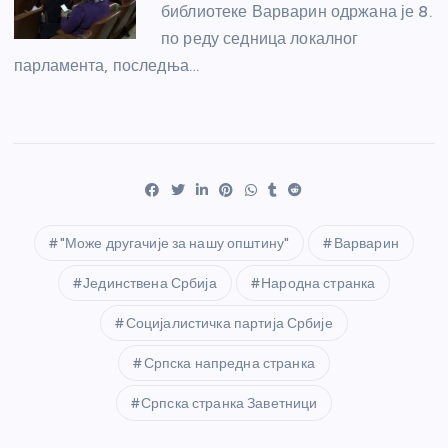
библиотеке Варварин одржана је 8.
по реду седница локалног
парламента, последња…
"Може другачије за нашу општину"
Варварин
Јединствена Србија
Народна странка
Социјалистичка партија Србије
Српска напредна странка
Српска странка Заветници