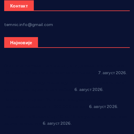
Контакт
temnic.info@gmail.com
Најновије
Општина Ћићевац наставља да подржава предузетнике:
10 нових субвенција за самозапошљавање
7. август 2026.
Вражогрнци чувају традицију: “Михољски сусрети села”
уз спортска надметања и забаву
6. август 2026.
Варварин подржао 25 нових предузетника: За
самозапошљавање по 380.000 динара
6. август 2026.
“Трстеник на Морави” од 10. до 16. августа: Богат програм
за све генерације
6. август 2026.
“Да се ради и гради по твом”: Трстеник улаже 4 милиона