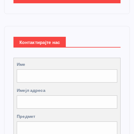
Контактирајте нас
Име
Имејл адреса
Предмет