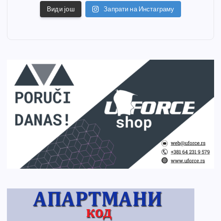
Види још
Запрати на Инстаграму