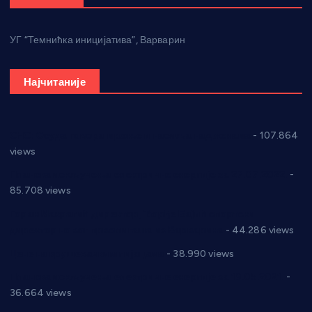
УГ “Темнићка иницијатива”, Варварин
Најчитаније
СНС: Осуда говора мржње и насиља над женама
- 107.864
views
Планска искључења електричне енергије за 27.07.2022.
-
85.708 views
Горан Макрагић директор, Ђорђе Бајић спортски
директор новог прволигаша из Варварина
- 44.286 views
Цене на крушевачким пијацама
- 38.990 views
Планска искључења електричне енергије за 19.05.2021.
-
36.664 views