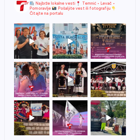
Najbrže lokalne vesti
Temnić • Levač •
Pomoravlje
Pošaljite vest ili fotografiju
Čitajte na portalu