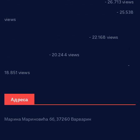
Реконструкција хотела “Плажа” у Варварину
- 26.713 views
Апел за помоћ породици Марковић из Варварина
- 25.538
views
Саопштење и демант Дома здравља “Др Властимир
Годић” на текст који кружи фејсбуком
- 22.168 views
Јелена Вујић-Обрадовић представник Александровца у
Парламенту Србије
- 20.244 views
Откривена илегална штампарија новца код Варварина
-
18.851 views
Адреса
Марина Мариновића бб, 37260 Варварин