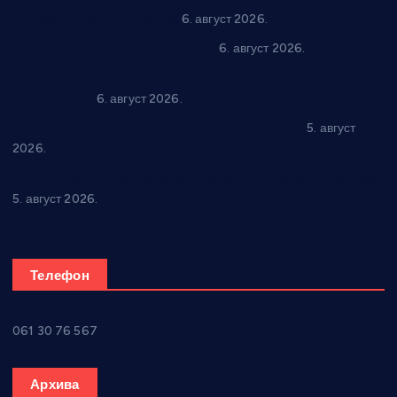
динара у пројекте грађана
6. август 2026.
In memoriam: Тања Вилотијевић
6. август 2026.
Даница Петровић оживљава лик и дело Десанке
Максимовић
6. август 2026.
Александровац спреман за 61. “Жупску бербу”
5. август
2026.
Нова игралишта стижу у Бошњане, Доњи Катун и Парцане
5. август 2026.
Телефон
061 30 76 567
Архива