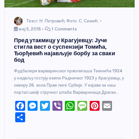
Текст: Н. Петровић; Фото: С. Симић.
мај 5, 2018
1 Comments
Пред утакмицу у Крагујевцу: Јуче
стигла вест о суспензији Томића,
Ђорђевић најављује борбу за сваки
бод
Фудбалери варваринског прволигаша Темнића 1924
у недељу гостују екипи Радничког 1923 у Крагујевцу, у
оквиру 26. кола Прве лиге Србије. У изјави за наш
портал шеф стручног штаба Варваринаца Драган…
F
M
T
Vi
W
M
Pi
E
a
e
w
b
h
e
nt
m
S
c
ss
itt
er
at
ss
er
ail
h
e
e
er
s
a
e
ar