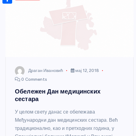
r
s
n
m
A
S
a
t
a
p
h
g
e
i
p
a
e
r
l
r
e
e
s
t
Драган Ивановић
мај 12, 2018
0 Comments
Обележен Дан медицинских
сестара
У целом свету данас се обележава
Међународни дан медицинских сестара. Већ
традиционално, као и претходних година, у