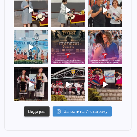
Види још
Запрати на Инстаграму