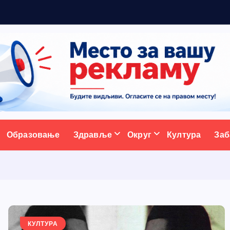
ативни портал
Образовање
Здравље
Округ
Култура
Заб
КУЛТУРА