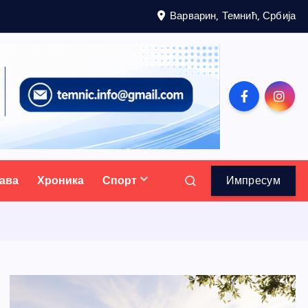
Варварин, Темнић, Србија
ава
Хроника
Спорт
Импресум