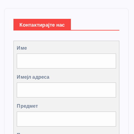
Контактирајте нас
Име
Имејл адреса
Предмет