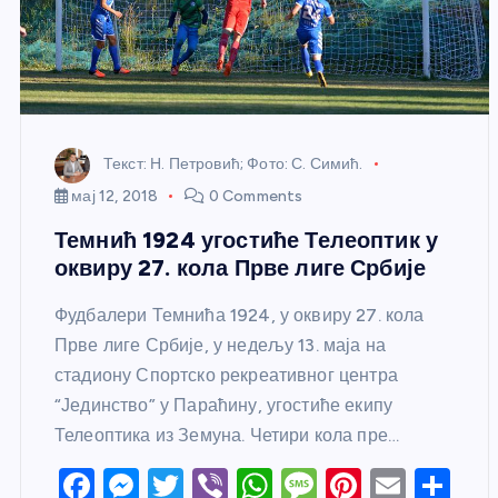
Текст: Н. Петровић; Фото: С. Симић.
мај 12, 2018
0 Comments
Темнић 1924 угостиће Телеоптик у
оквиру 27. кола Прве лиге Србије
Фудбалери Темнића 1924, у оквиру 27. кола
Прве лиге Србије, у недељу 13. маја на
стадиону Спортско рекреативног центра
“Јединство” у Параћину, угостиће екипу
Телеоптика из Земуна. Четири кола пре…
F
M
T
Vi
W
M
Pi
E
S