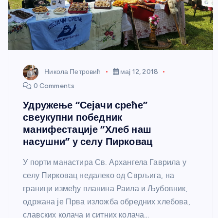
Никола Петровић
мај 12, 2018
0 Comments
Удружење “Сејачи среће”
свеукупни победник
манифестације “Хлеб наш
насушни” у селу Пирковац
У порти манастира Св. Архангела Гаврила у
селу Пирковац недалеко од Сврљига, на
граници између планина Раила и Љубовник,
одржана је Прва изложба обредних хлебова,
славских колача и ситних колача…