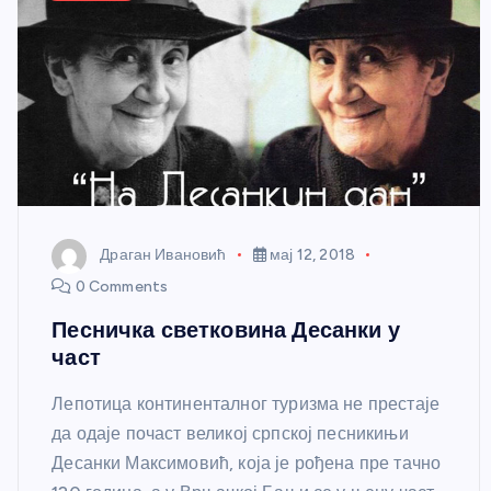
Драган Ивановић
мај 12, 2018
0 Comments
Песничка светковина Десанки у
част
Лепотица континенталног туризма не престаје
да одаје почаст великој српској песникињи
Десанки Максимовић, која је рођена пре тачно