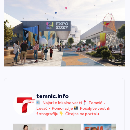
temnic.info
Najbrže lokalne vesti
Temnić •
Levač • Pomoravlje
Pošaljite vest ili
fotografiju
Čitajte na portalu