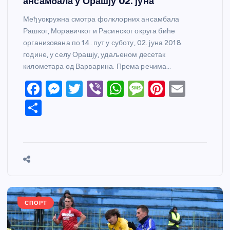
ансамбала у Орашју 02. јуна
Међуокружна смотра фолклорних ансамбала
Рашког, Моравичког и Расинског округа биће
организована по 14. пут у суботу, 02. јуна 2018.
године, у селу Орашју, удаљеном десетак
километара од Варварина. Према речима…
F
M
T
Vi
W
M
Pi
E
a
e
w
b
h
e
nt
m
S
c
ss
itt
er
at
ss
er
ail
h
e
e
er
s
a
e
ar
b
n
A
g
st
e
o
g
p
e
o
er
p
k
СПОРТ