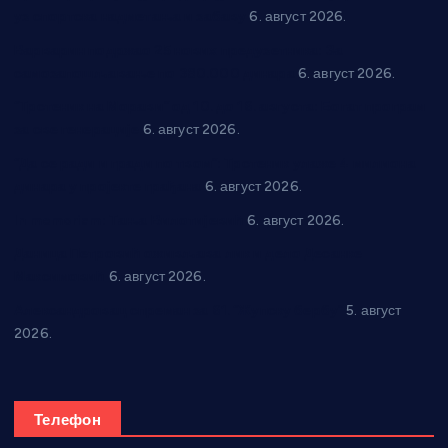
уз спортска надметања и забаву
6. август 2026.
Варварин подржао 25 нових предузетника: За
самозапошљавање по 380.000 динара
6. август 2026.
“Трстеник на Морави” од 10. до 16. августа: Богат програм
за све генерације
6. август 2026.
“Да се ради и гради по твом”: Трстеник улаже 4 милиона
динара у пројекте грађана
6. август 2026.
In memoriam: Тања Вилотијевић
6. август 2026.
Даница Петровић оживљава лик и дело Десанке
Максимовић
6. август 2026.
Александровац спреман за 61. “Жупску бербу”
5. август
2026.
Телефон