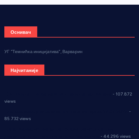
Оснивач
УГ “Темнићка иницијатива”, Варварин
Најчитаније
СНС: Осуда говора мржње и насиља над женама
- 107.872
views
Планска искључења електричне енергије за 27.07.2022.
-
85.732 views
Горан Макрагић директор, Ђорђе Бајић спортски
директор новог прволигаша из Варварина
- 44.296 views