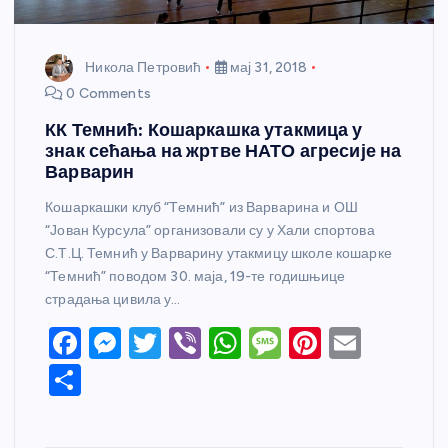
Никола Петровић
мај 31, 2018
0 Comments
КК Темнић: Кошаркашка утакмица у
знак сећања на жртве НАТО агресије на
Варварин
Кошаркашки клуб “Темнић” из Варварина и ОШ
“Јован Курсула” организовали су у Хали спортова
С.Т.Ц. Темнић у Варварину утакмицу школе кошарке
“Темнић” поводом 30. маја, 19-те годишњице
страдања цивила у…
F
M
T
Vi
W
M
Pi
E
a
e
w
b
h
e
nt
m
S
c
ss
itt
er
at
ss
er
ail
h
e
e
er
s
a
e
ar