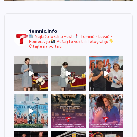
temnic.info
Najbrže lokalne vesti
Temnić • Levač •
Pomoravlje
Pošaljite vest ili fotografiju
Čitajte na portalu