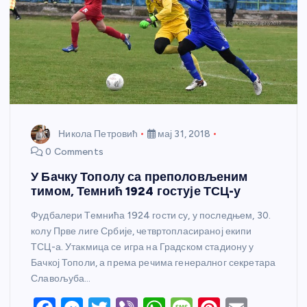
Никола Петровић
мај 31, 2018
0 Comments
У Бачку Тополу са преполовљеним
тимом, Темнић 1924 гостује ТСЦ-у
Фудбалери Темнића 1924 гости су, у последњем, 30.
колу Прве лиге Србије, четвртопласираној екипи
ТСЦ-а. Утакмица се игра на Градском стадиону у
Бачкој Тополи, а према речима генералног секретара
Славољуба…