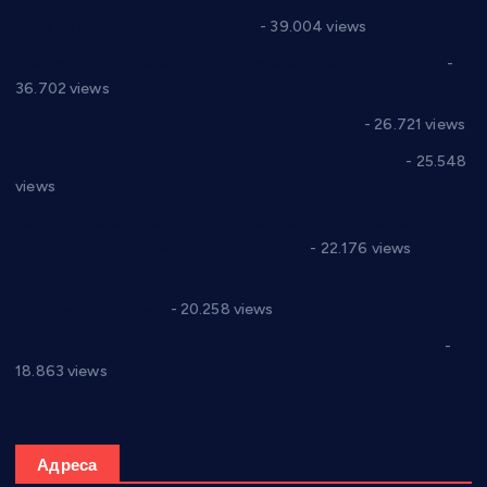
Цене на крушевачким пијацама
- 39.004 views
Планска искључења електричне енергије за 19.05.2021.
-
36.702 views
Реконструкција хотела “Плажа” у Варварину
- 26.721 views
Апел за помоћ породици Марковић из Варварина
- 25.548
views
Саопштење и демант Дома здравља “Др Властимир
Годић” на текст који кружи фејсбуком
- 22.176 views
Јелена Вујић-Обрадовић представник Александровца у
Парламенту Србије
- 20.258 views
Откривена илегална штампарија новца код Варварина
-
18.863 views
Адреса