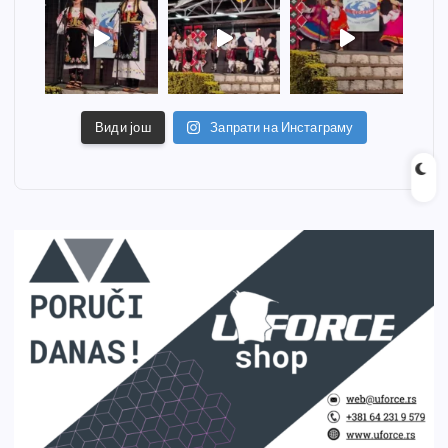
Види још
Запрати на Инстаграму