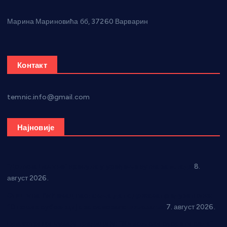
Марина Мариновића бб, 37260 Варварин
Контакт
temnic.info@gmail.com
Најновије
“Долина Бачине” кренула у уређење кутка за младе
8.
август 2026.
Општина Ћићевац наставља да подржава предузетнике:
10 нових субвенција за самозапошљавање
7. август 2026.
Вражогрнци чувају традицију: “Михољски сусрети села”