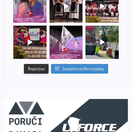
Види још
Запрати на Инстаграму