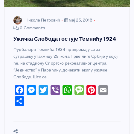
Никола Петровић
мај 25, 2018
0 Comments
Ужичка Слобода гостује Темнићу 1924
Фудбалери Темнића 1924 припремају се за
сутрашњу утакмицу 29. кола Прве лиге Србије у којој
ће, на стадиону Спортско рекреативног центра
“Јединство” у Параћину, дочекати екипу ужичке
Слободе. Што се…
F
M
T
Vi
W
M
Pi
E
a
e
w
b
h
e
nt
m
S
c
ss
itt
er
at
ss
er
ail
h
e
e
er
s
a
e
ar
b
n
A
g
st
e