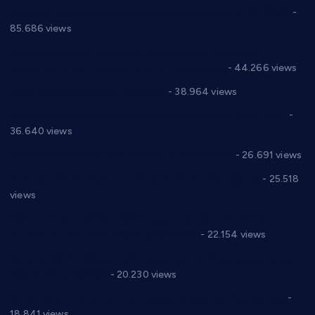
Планска искључења електричне енергије за 27.07.2022.
-
85.686 views
Горан Макрагић директор, Ђорђе Бајић спортски
директор новог прволигаша из Варварина
- 44.266 views
Цене на крушевачким пијацама
- 38.964 views
Планска искључења електричне енергије за 19.05.2021.
-
36.640 views
Реконструкција хотела “Плажа” у Варварину
- 26.691 views
Апел за помоћ породици Марковић из Варварина
- 25.518
views
Саопштење и демант Дома здравља “Др Властимир
Годић” на текст који кружи фејсбуком
- 22.154 views
Јелена Вујић-Обрадовић представник Александровца у
Парламенту Србије
- 20.230 views
Откривена илегална штампарија новца код Варварина
-
18.841 views