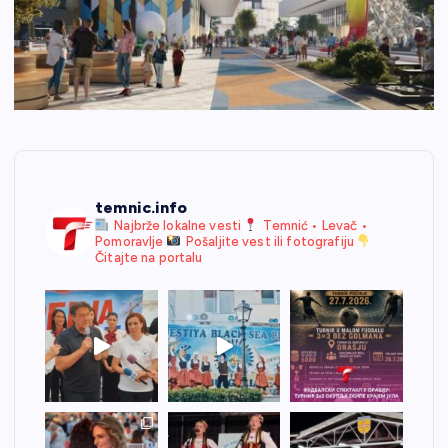
temnic.info
Najbrže lokalne vesti
Temnić • Levač •
Pomoravlje
Pošaljite vest ili fotografiju
Čitajte na portalu