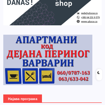
Најава програма