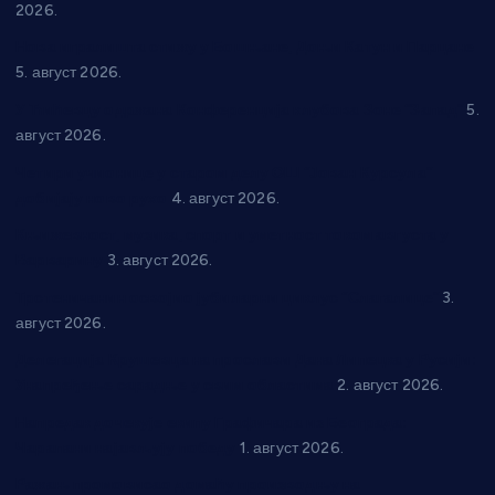
2026.
Нова игралишта стижу у Бошњане, Доњи Катун и Парцане
5. август 2026.
У Ћићевцу одржана Конференција клубова Зоне “Запад”
5.
август 2026.
Четири учионице у старом делу ОШ “Јован Курсула”
добијају ново рухо
4. август 2026.
Књижевност, музика, спорт и уметност током августа у
Варварину
3. август 2026.
Трстеничанин освојио јубиларни циклус “Слагалице”
3.
август 2026.
Делегација Крушевца на прослави Дана Липецка у Русији:
Унапређење сарадње у свим областима
2. август 2026.
Напредак дочекује екипу Графичара из Београда:
Чарапани најављују победу
1. август 2026.
Ражањ промовисао домаћу производњу на