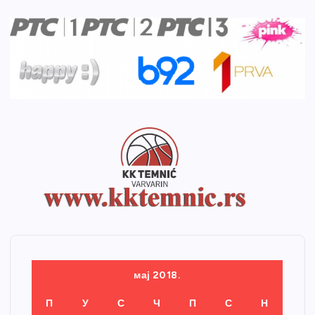
мај 2018.
П
У
С
Ч
П
С
Н