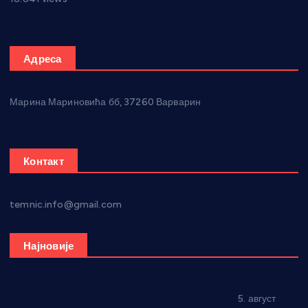
Адреса
Марина Мариновића бб, 37260 Варварин
Контакт
temnic.info@gmail.com
Најновије
Александровац спреман за 61. “Жупску бербу”
5. август