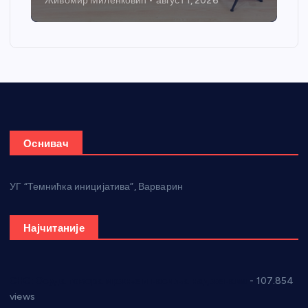
Живомир Миленковић
август 1, 2026
Оснивач
УГ “Темнићка иницијатива”, Варварин
Најчитаније
СНС: Осуда говора мржње и насиља над женама
- 107.854
views