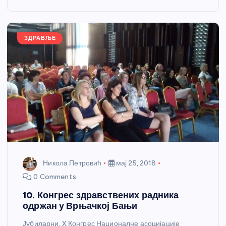
o
g
p
e
o
er
p
k
ЗДРАВЉЕ
Никола Петровић
мај 25, 2018
0 Comments
10. Конгрес здравствених радника
одржан у Врњачкој Бањи
Јубиларни, X Конгрес Националне асоцијације