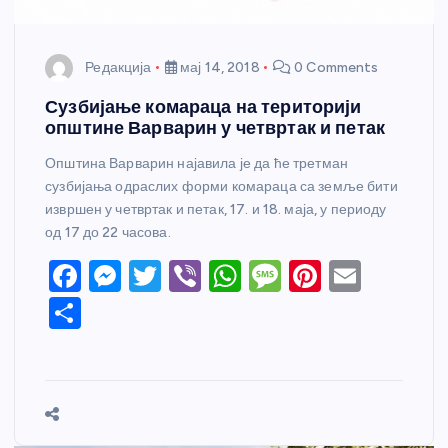
Редакција
мај 14, 2018
0 Comments
Сузбијање комараца на територији
општине Варварин у четвртак и петак
Општина Варварин најавила је да ће третман
сузбијања одраслих форми комараца са земље бити
извршен у четвртак и петак, 17. и 18. маја, у периоду
од 17 до 22 часова.
F
M
T
Vi
W
M
Pi
E
a
e
w
b
h
e
nt
m
S
c
ss
itt
er
at
ss
er
ail
h
e
e
er
s
a
e
ar
b
n
A
g
st
e
o
g
p
e