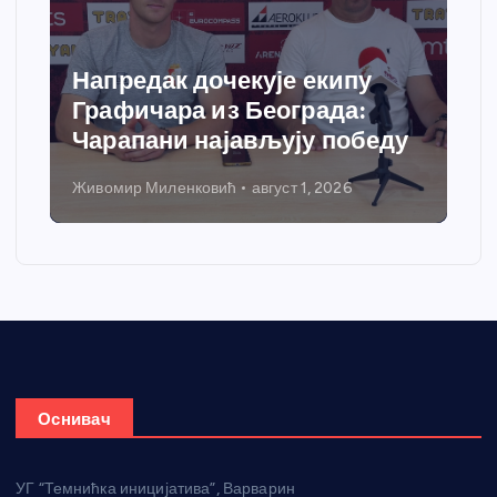
Напредак дочекује екипу
Графичара из Београда:
Чарапани најављују победу
Живомир Миленковић
август 1, 2026
Оснивач
УГ “Темнићка иницијатива”, Варварин