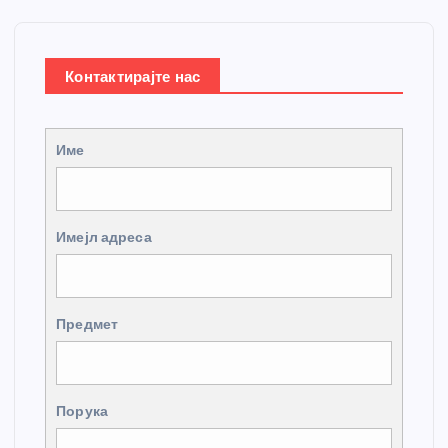
Контактирајте нас
Име
Имејл адреса
Предмет
Порука