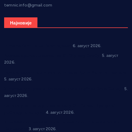
temnic.info@gmail.com
Најновије
In memoriam: Тања Вилотијевић
6. август 2026.
Александровац спреман за 61. “Жупску бербу”
5. август
2026.
Нова игралишта стижу у Бошњане, Доњи Катун и Парцане
5. август 2026.
У Ћићевцу одржана Конференција клубова Зоне “Запад”
5.
август 2026.
Четири учионице у старом делу ОШ “Јован Курсула”
добијају ново рухо
4. август 2026.
Књижевност, музика, спорт и уметност током августа у
Варварину
3. август 2026.