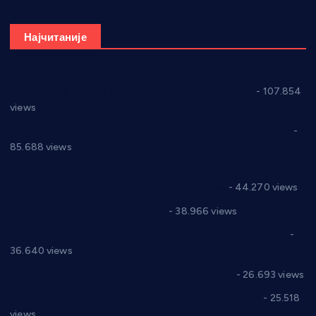
Најчитаније
СНС: Осуда говора мржње и насиља над женама
- 107.854
views
Планска искључења електричне енергије за 27.07.2022.
-
85.688 views
Горан Макрагић директор, Ђорђе Бајић спортски
директор новог прволигаша из Варварина
- 44.270 views
Цене на крушевачким пијацама
- 38.966 views
Планска искључења електричне енергије за 19.05.2021.
-
36.640 views
Реконструкција хотела “Плажа” у Варварину
- 26.693 views
Апел за помоћ породици Марковић из Варварина
- 25.518
views