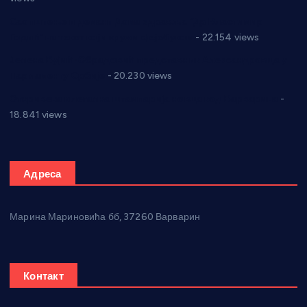
Саопштење и демант Дома здравља “Др Властимир
Годић” на текст који кружи фејсбуком
- 22.154 views
Јелена Вујић-Обрадовић представник Александровца у
Парламенту Србије
- 20.230 views
Откривена илегална штампарија новца код Варварина
-
18.841 views
Адреса
Марина Мариновића бб, 37260 Варварин
Контакт