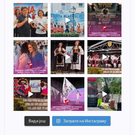
Види још
Запрати на Инстаграму