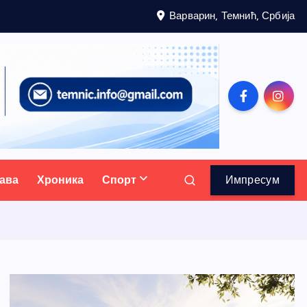
Варварин, Темнић, Србија
ава
Хроника
Спорт
Импресум