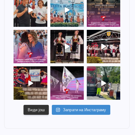
Види још
Запрати на Инстаграму