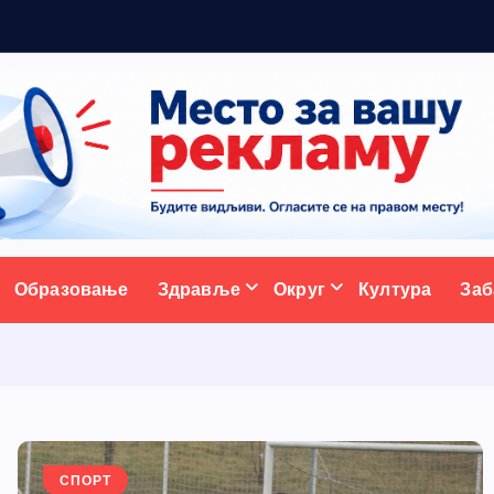
ативни портал
Образовање
Здравље
Округ
Култура
Заб
СПОРТ