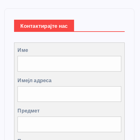
Контактирајте нас
Име
Имејл адреса
Предмет