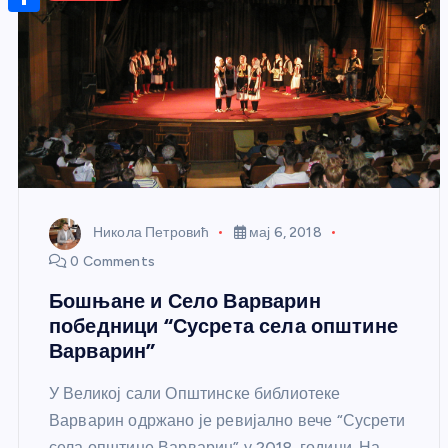
r
s
n
m
A
S
a
t
a
p
h
g
e
i
p
a
e
r
l
r
e
e
s
t
Никола Петровић
мај 6, 2018
0 Comments
Бошњане и Село Варварин
победници “Сусрета села општине
Варварин”
У Великој сали Општинске библиотеке
Варварин одржано је ревијално вече “Сусрети
села општине Варварин” у 2018. години. На