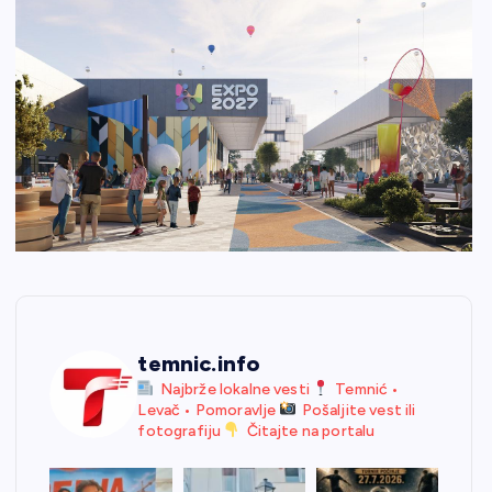
temnic.info
Najbrže lokalne vesti
Temnić •
Levač • Pomoravlje
Pošaljite vest ili
fotografiju
Čitajte na portalu