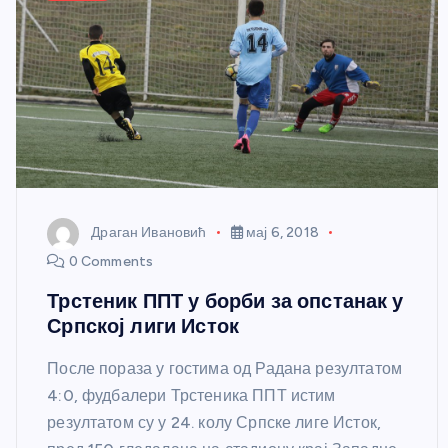
Драган Ивановић
мај 6, 2018
0 Comments
Трстеник ППТ у борби за опстанак у
Српској лиги Исток
После пораза у гостима од Радана резултатом
4:0, фудбалери Трстеника ППТ истим
резултатом су у 24. колу Српске лиге Исток,