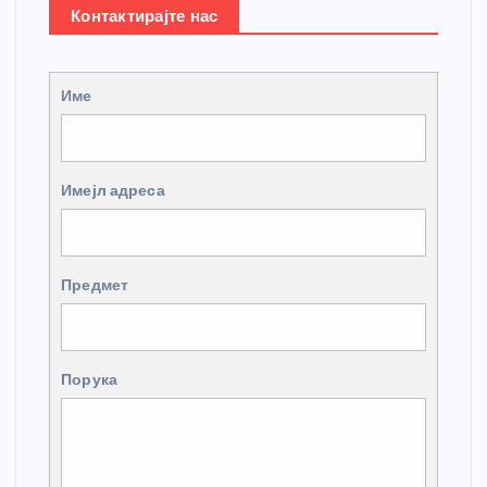
Контактирајте нас
Име
Имејл адреса
Предмет
Порука