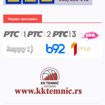
Најава програма