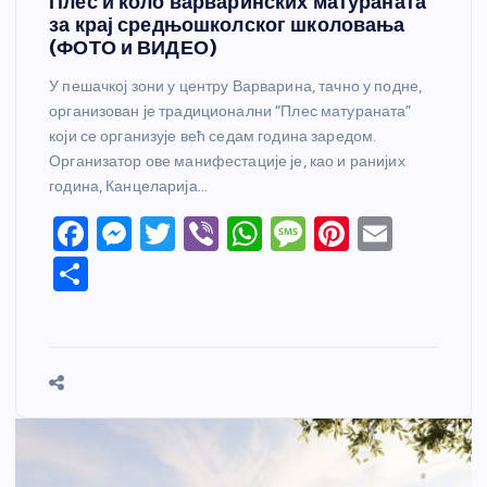
Плес и коло варваринских матураната
за крај средњошколског школовања
(ФОТО и ВИДЕО)
У пешачкој зони у центру Варварина, тачно у подне,
организован је традиционални “Плес матураната”
који се организује већ седам година заредом.
Организатор ове манифестације је, као и ранијих
година, Канцеларија…
F
M
T
Vi
W
M
Pi
E
a
e
w
b
h
e
nt
m
S
c
ss
itt
er
at
ss
er
ail
h
e
e
er
s
a
e
ar
b
n
A
g
st
e
o
g
p
e
o
er
p
k