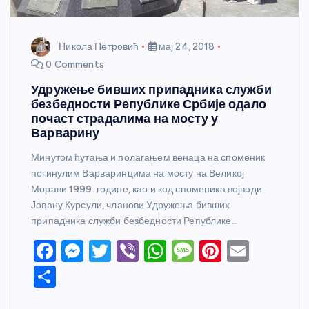
Никола Петровић
мај 24, 2018
0 Comments
Удружење бивших припадника служби
безбедности Републике Србије одало
почаст страдалима на мосту у
Варварину
Минутом ћутања и полагањем венаца на споменик
погинулим Варваринцима на мосту на Великој
Морави 1999. године, као и код споменика војводи
Јовану Курсули, чланови Удружења бивших
припадника служби безбедности Републике…
F
M
T
Vi
W
M
Pi
E
a
e
w
b
h
e
nt
m
S
c
ss
itt
er
at
ss
er
ail
h