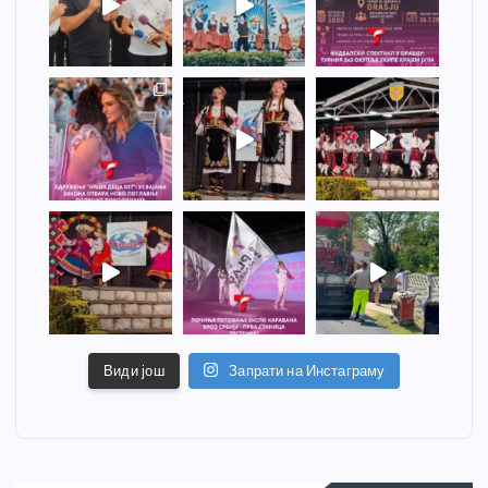
Види још
Запрати на Инстаграму