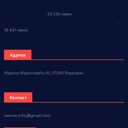
Јелена Вујић-Обрадовић представник Александровца у
Парламенту Србије
- 20.230 views
Откривена илегална штампарија новца код Варварина
-
18.841 views
Адреса
Марина Мариновића бб, 37260 Варварин
Контакт
temnic.info@gmail.com