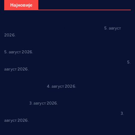
Најновије
Александровац спреман за 61. “Жупску бербу”
5. август
2026.
Нова игралишта стижу у Бошњане, Доњи Катун и Парцане
5. август 2026.
У Ћићевцу одржана Конференција клубова Зоне “Запад”
5.
август 2026.
Четири учионице у старом делу ОШ “Јован Курсула”
добијају ново рухо
4. август 2026.
Књижевност, музика, спорт и уметност током августа у
Варварину
3. август 2026.
Трстеничанин освојио јубиларни циклус “Слагалице”
3.
август 2026.
Делегација Крушевца на прослави Дана Липецка у Русији: