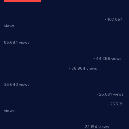
СНС: Осуда говора мржње и насиља над женама
- 107.854
views
Планска искључења електричне енергије за 27.07.2022.
-
85.684 views
Горан Макрагић директор, Ђорђе Бајић спортски
директор новог прволигаша из Варварина
- 44.266 views
Цене на крушевачким пијацама
- 38.964 views
Планска искључења електричне енергије за 19.05.2021.
-
36.640 views
Реконструкција хотела “Плажа” у Варварину
- 26.691 views
Апел за помоћ породици Марковић из Варварина
- 25.518
views
Саопштење и демант Дома здравља “Др Властимир
Годић” на текст који кружи фејсбуком
- 22.154 views