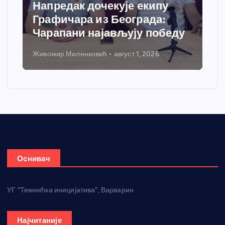
Напредак дочекује екипу
Графичара из Београда:
Чарапани најављују победу
Живомир Миленковић
август 1, 2026
Оснивач
УГ “Темнићка иницијатива”, Варварин
Најчитаније