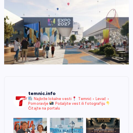
temnic.info
Najbrže lokalne vesti
Temnić • Levač •
Pomoravlje
Pošaljite vest ili fotografiju
Čitajte na portalu