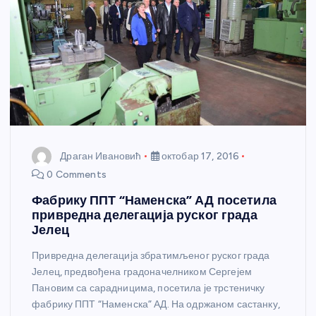
Драган Ивановић
октобар 17, 2016
0 Comments
Фабрику ППТ “Наменска” АД посетила
привредна делегација руског града
Јелец
Привредна делегација збратимљеног руског града
Јелец, предвођена градоначелником Сергејем
Пановим са сарадницима, посетила је трстеничку
фабрику ППТ “Наменска” АД. На одржаном састанку,