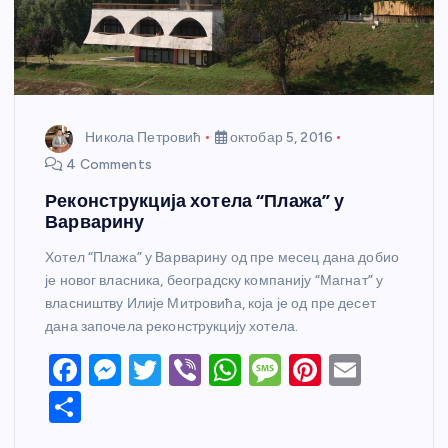
Никола Петровић
октобар 5, 2016
4 Comments
Реконструкција хотела “Плажа” у
Варварину
Хотел “Плажа” у Варварину од пре месец дана добио
је новог власника, београдску компанију “Магнат” у
власништву Илије Митровића, која је од пре десет
дана започела реконструкцију хотела.
F
M
T
Vi
W
M
Pi
E
a
e
w
b
h
e
nt
m
S
c
ss
itt
er
at
ss
er
ail
h