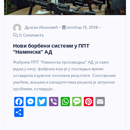
Драган Ивановић
октобар 15, 2016
0 Comments
Нови борбени системи у ППТ
“Наменска” АД
Фабрика ППТ “Наменска производња” АД је само
једна у низу фабрика која је у последње време
остварила изузетне пословне резултате. Сопственим
умећем, знањем и капацитетима решила је актуелне
проблеме, остварује…
F
M
T
Vi
W
M
Pi
E
a
e
w
b
h
e
nt
m
S
c
ss
itt
er
at
ss
er
ail
h
e
e
er
s
a
e