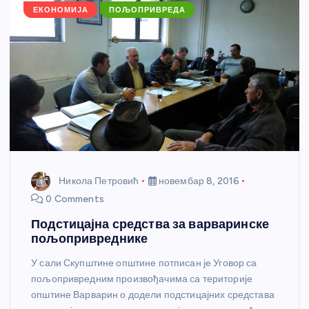
k
ЕКОНОМИЈА
ПОЉОПРИВРЕДА
Никола Петровић
новембар 8, 2016
0 Comments
Подстицајна средства за варваринске
пољопривреднике
У сали Скупштине општине потписан је Уговор са
пољопривредним произвођачима са територије
општине Варварин о додели подстицајних средстава