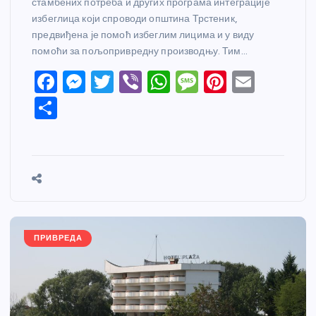
стамбених потреба и других програма интеграције
избеглица који спроводи општина Трстеник,
предвиђена је помоћ избеглим лицима и у виду
помоћи за пољопривредну производњу. Тим…
F
M
T
Vi
W
M
Pi
E
a
e
w
b
h
e
nt
m
S
c
ss
itt
er
at
ss
er
ail
h
e
e
er
s
a
e
ar
b
n
A
g
st
e
o
g
p
e
o
er
p
k
ПРИВРЕДА