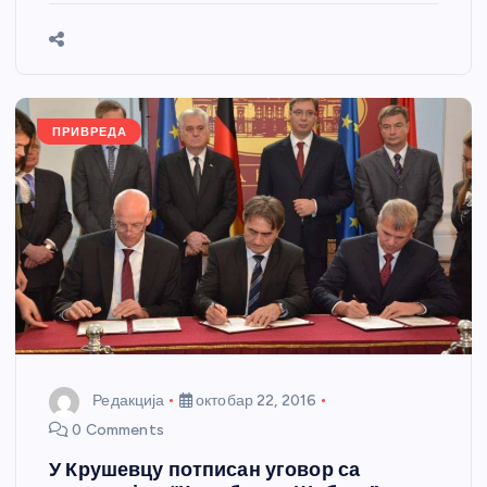
b
n
A
g
st
e
o
g
p
e
o
er
p
k
ПРИВРЕДА
Редакција
октобар 22, 2016
0 Comments
У Крушевцу потписан уговор са