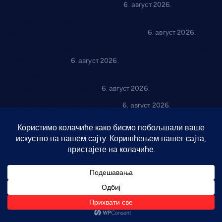
уз спортска надметања и забаву
6. август 2026.
Варварин подржао 25 нових предузетника: За
самозапошљавање по 380.000 динара
6. август 2026.
“Трстеник на Морави” од 10. до 16. августа: Богат програм
за све генерације
6. август 2026.
“Да се ради и гради по твом”: Трстеник улаже 4 милиона
динара у пројекте грађана
6. август 2026.
In memoriam: Тања Вилотијевић
6. август 2026.
Даница Петровић оживљава лик и дело Десанке
Максимовић
6. август 2026.
Александровац спреман за 61. “Жупску бербу”
5. август
2026.
Нова игралишта стижу у Бошњане, Доњи Катун и Парцане
5. август 2026.