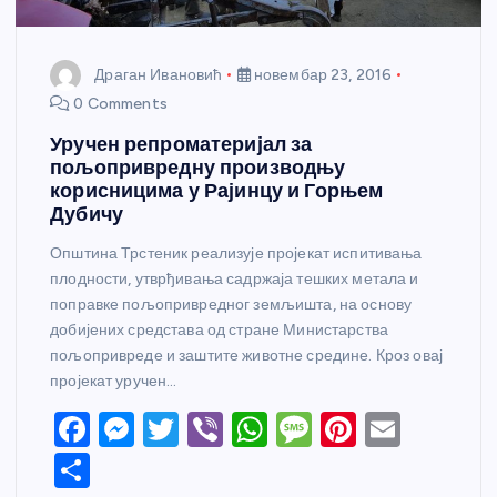
Драган Ивановић
новембар 23, 2016
0 Comments
Уручен репроматеријал за
пољопривредну производњу
корисницима у Рајинцу и Горњем
Дубичу
Општина Трстеник реализује пројекат испитивања
плодности, утврђивања садржаја тешких метала и
поправке пољопривредног земљишта, на основу
добијених средстава од стране Министарства
пољопривреде и заштите животне средине. Кроз овај
пројекат уручен…
F
M
T
Vi
W
M
Pi
E
a
e
w
b
h
e
nt
m
S