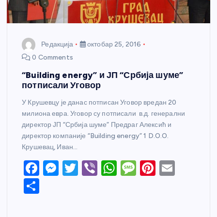
Редакција
октобар 25, 2016
0 Comments
“Building energy” и ЈП “Србија шуме”
потписали Уговор
У Крушевцу је данас потписан Уговор вредан 20
милиона евра. Уговор су потписали в.д. генерални
директор ЈП “Србија шуме” Предраг Алексић и
директор компаније “Building energy” 1 D.O.O.
Крушевац, Иван…
F
M
T
Vi
W
M
Pi
E
a
e
w
b
h
e
nt
m
S
c
ss
itt
er
at
ss
er
ail
h
e
e
er
s
a
e
ar