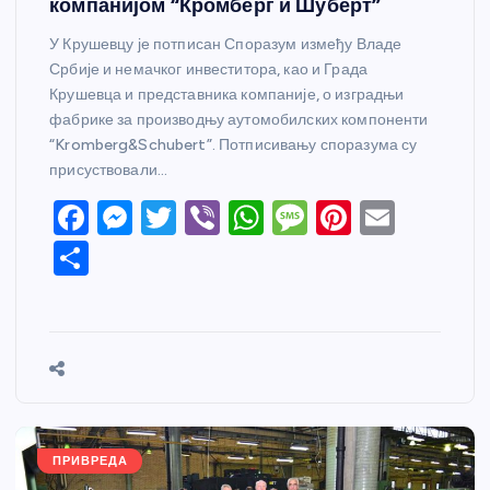
компанијом “Кромберг и Шуберт”
У Крушевцу је потписан Споразум између Владе
Србије и немачког инвеститора, као и Града
Крушевца и представника компаније, о изградњи
фабрике за производњу аутомобилских компоненти
“Kromberg&Schubert”. Потписивању споразума су
присуствовали…
F
M
T
Vi
W
M
Pi
E
a
e
w
b
h
e
nt
m
S
c
ss
itt
er
at
ss
er
ail
h
e
e
er
s
a
e
ar
b
n
A
g
st
e
o
g
p
e
o
er
p
k
ПРИВРЕДА