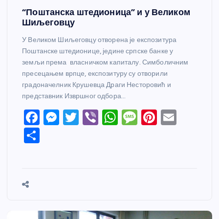
“Поштанска штедионица” и у Великом
Шиљеговцу
У Великом Шиљеговцу отворена је експозитура
Поштанске штедионице, једине српске банке у
земљи према власничком капиталу. Симболичним
пресецањем врпце, експозитуру су отворили
градоначелник Крушевца Драги Несторовић и
представник Извршног одбора…
F
M
T
Vi
W
M
Pi
E
a
e
w
b
h
e
nt
m
S
c
ss
itt
er
at
ss
er
ail
h
e
e
er
s
a
e
ar
b
n
A
g
st
e
o
g
p
e
o
er
p