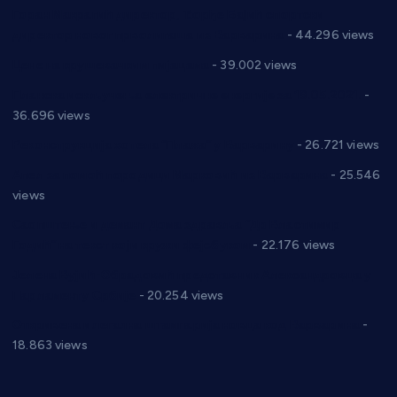
Горан Макрагић директор, Ђорђе Бајић спортски
директор новог прволигаша из Варварина
- 44.296 views
Цене на крушевачким пијацама
- 39.002 views
Планска искључења електричне енергије за 19.05.2021.
-
36.696 views
Реконструкција хотела “Плажа” у Варварину
- 26.721 views
Апел за помоћ породици Марковић из Варварина
- 25.546
views
Саопштење и демант Дома здравља “Др Властимир
Годић” на текст који кружи фејсбуком
- 22.176 views
Јелена Вујић-Обрадовић представник Александровца у
Парламенту Србије
- 20.254 views
Откривена илегална штампарија новца код Варварина
-
18.863 views