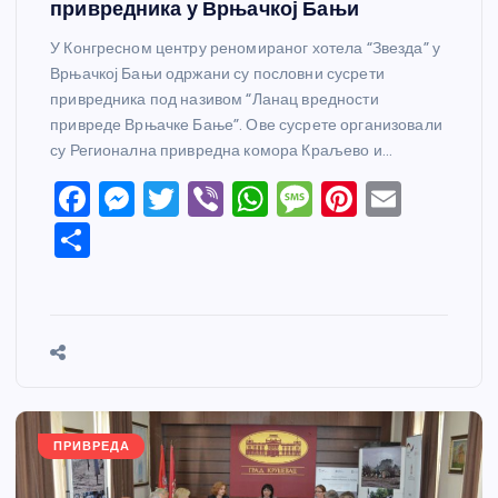
привредника у Врњачкој Бањи
У Конгресном центру реномираног хотела “Звезда” у
Врњачкој Бањи одржани су пословни сусрети
привредника под називом “Ланац вредности
привреде Врњачке Бање”. Ове сусрете организовали
су Регионална привредна комора Краљево и…
F
M
T
Vi
W
M
Pi
E
a
e
w
b
h
e
nt
m
S
c
ss
itt
er
at
ss
er
ail
h
e
e
er
s
a
e
ar
b
n
A
g
st
e
o
g
p
e
o
er
p
k
ПРИВРЕДА