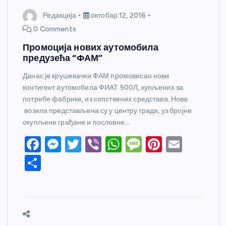
Редакција
октобар 12, 2016
0 Comments
Промоција нових аутомобила
предузећа “ФАМ”
Данас је крушевачки ФАМ промовисао нови
контигент аутомобила ФИАТ 500Л, купљених за
потребе фабрике, из сопствених средстава. Нова
возила представљена су у центру града, уз бројне
окупљене грађане и пословне…
F
M
T
Vi
W
M
Pi
E
a
e
w
b
h
e
nt
m
S
c
ss
itt
er
at
ss
er
ail
h
e
e
er
s
a
e
ar
b
n
A
g
st
e
o
g
p
e