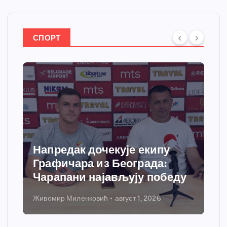
СПОРТ
Спортски центар “Ћићевац”
добија савремени систем
грејања
Никола Петровић
јул 31, 2026