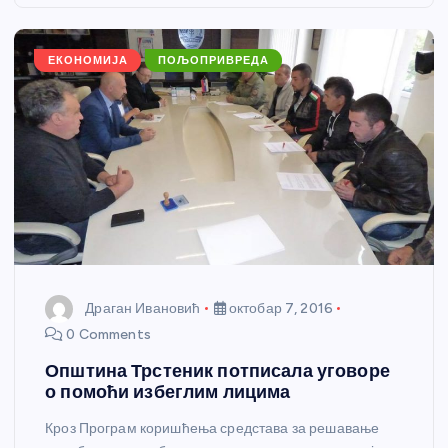
o
er
p
k
ЕКОНОМИЈА
ПОЉОПРИВРЕДА
Драган Ивановић
октобар 7, 2016
0 Comments
Општина Трстеник потписала уговоре
о помоћи избеглим лицима
Кроз Програм коришћења средстава за решавање