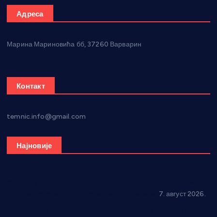
Адреса
Марина Мариновића бб, 37260 Варварин
Контакт
temnic.info@gmail.com
Најновије
Општина Ћићевац наставља да подржава предузетнике:
10 нових субвенција за самозапошљавање
7. август 2026.
Вражогрнци чувају традицију: “Михољски сусрети села”