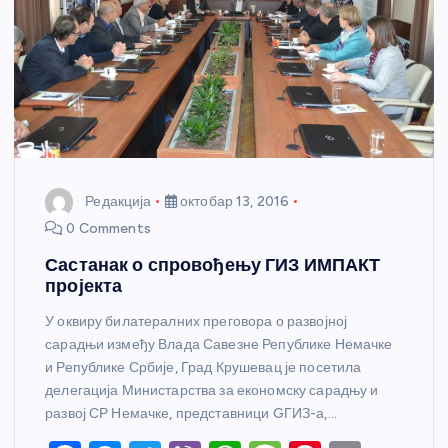
Редакција
октобар 13, 2016
0 Comments
Састанак о спровођењу ГИЗ ИМПАКТ
пројекта
У оквиру билатералних преговора о развојној
сарадњи између Влада Савезне Републике Немачке
и Републике Србије, Град Крушевац је посетила
делегација Министарства за економску сарадњу и
развој СР Немачке, представници GГИЗ-а,…