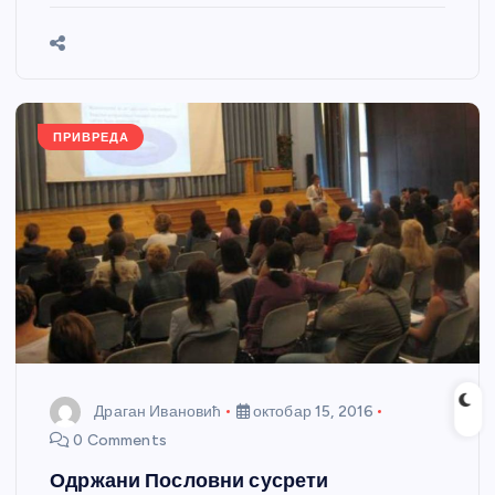
ar
b
n
A
g
st
e
o
g
p
e
o
er
p
k
ПРИВРЕДА
Драган Ивановић
октобар 15, 2016
0 Comments
Одржани Пословни сусрети