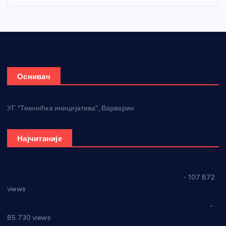
Оснивач
УГ “Темнићка иницијатива”, Варварин
Најчитаније
СНС: Осуда говора мржње и насиља над женама
- 107.872
views
Планска искључења електричне енергије за 27.07.2022.
-
85.730 views