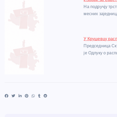
На подручју трс
месних заједница
У Крушевцу расп
Председница Ск
је Одлуку о рас