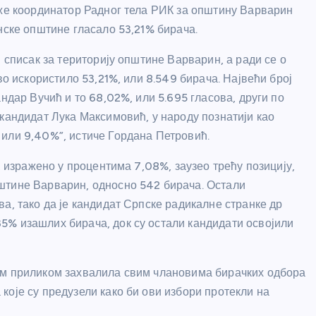
аже координатор Радног тела РИК за општину Варварин
нске општине гласало 53,21% бирача.
 списак за територију општине Варварин, а ради се о
во искористило 53,21%, или 8.549 бирача. Највећи број
ндар Вучић и то 68,02%, или 5.695 гласова, други по
кандидат Лука Максимовић, у народу познатији као
или 9,40%”, истиче Гордана Петровић.
, изражено у процентима 7,08%, заузео трећу позицију,
штине Варварин, односно 542 бирача. Остали
а, тако да је кандидат Српске радикалне странке др
5% изашлих бирача, док су остали кандидати освојили
ом приликом захвалила свим члановима бирачких одбора
које су предузели како би ови избори протекли на