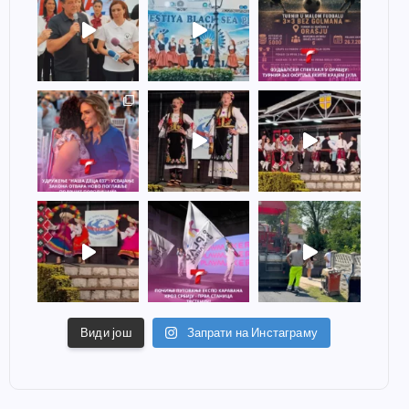
Види још
Запрати на Инстаграму