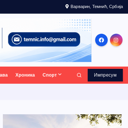
Варварин, Темнић, Србија
ава
Хроника
Спорт
Импресум