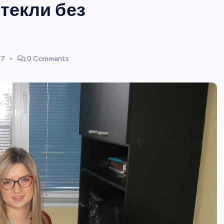
текли без
17
0 Comments