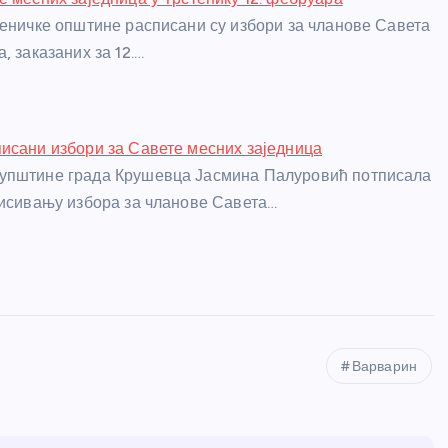
теничке општине расписани су избори за чланове Савета
, заказаних за 12.…
исани избори за Савете месних заједница
упштине града Крушевца Јасмина Палуровић потписала
писивању избора за чланове Савета…
Варварин