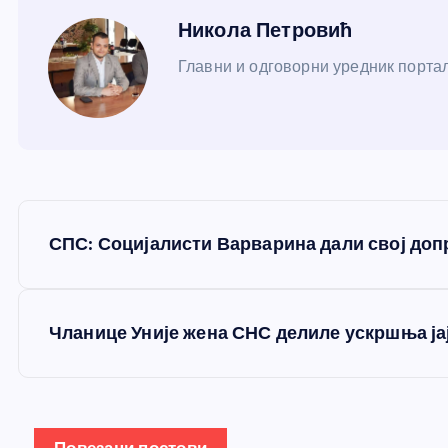
Никола Петровић
Главни и одговорни уредник портал
К
СПС: Социјалисти Варварина дали свој доп
р
е
Чланице Уније жена СНС делиле ускршња ја
т
Повезани постови