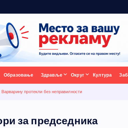
5
н
ативни портал
Образовање
Здравље
Округ
Култура
Заб
у Варварину протекли без неправилности
ори за председника