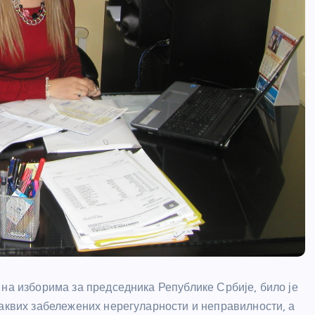
 на изборима за председника Републике Србије, било је
каквих забележених нерегуларности и неправилности, а