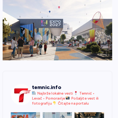
temnic.info
Najbrže lokalne vesti
Temnić •
Levač • Pomoravlje
Pošaljite vest ili
fotografiju
Čitajte na portalu