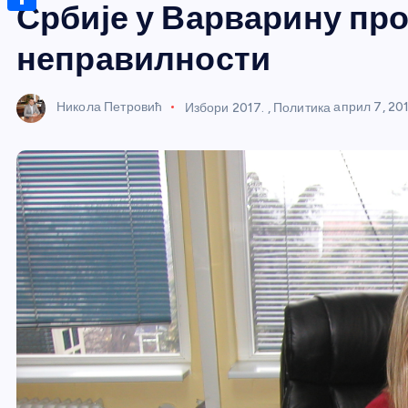
r
s
Србије у Варварину про
n
m
A
S
a
t
a
неправилности
p
h
g
e
i
p
a
e
r
l
Никола Петровић
Избори 2017.
,
Политика
април 7, 20
r
e
e
s
t