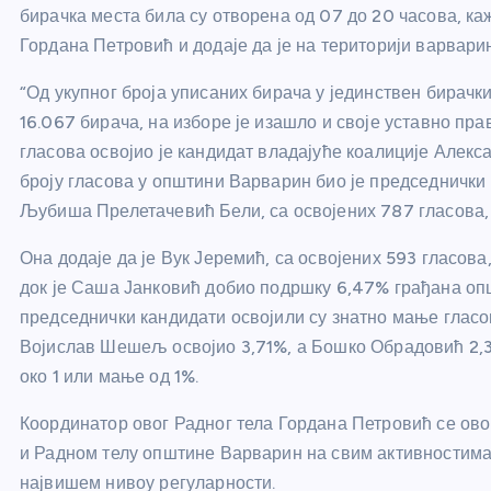
бирачка места била су отворена од 07 до 20 часова, к
Гордана Петровић и додаје да је на територији варвари
“Од укупног броја уписаних бирача у јединствен бирачки
16.067 бирача, на изборе је изашло и своје уставно пра
гласова освојио је кандидат владајуће коалиције Алекса
броју гласова у општини Варварин био је председнички 
Љубиша Прелетачевић Бели, са освојених 787 гласова, 
Она додаје да је Вук Јеремић, са освојених 593 гласова
док је Саша Јанковић добио подршку 6,47% грађана оп
председнички кандидати освојили су знатно мање гласов
Војислав Шешељ освојио 3,71%, а Бошко Обрадовић 2,3
око 1 или мање од 1%.
Координатор овог Радног тела Гордана Петровић се ов
и Радном телу општине Варварин на свим активностима 
највишем нивоу регуларности.