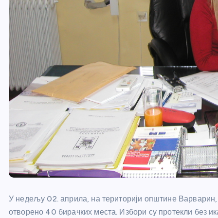
У недељу 02. априла, на територији општине Варварин,
отворено 40 бирачких места. Избори су протекли без и