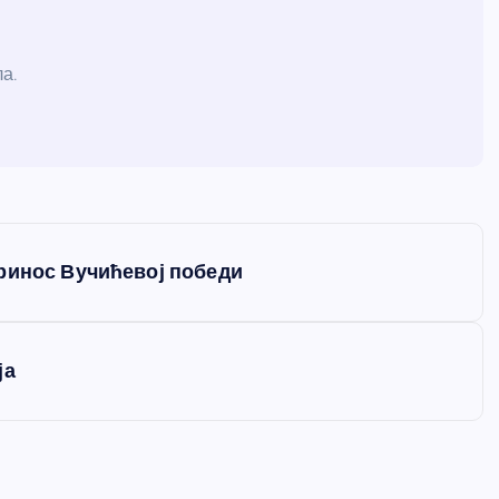
а.
ринос Вучићевој победи
ја