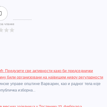
0
за чланке
ћ: Предузете све активности како би председнички
ину били организовани на највишем нивоу регуларности
нске управе општине Варварин, као и радног тела које
епубличка изборна…
е месних заједница у Трстенику 12. фебруара