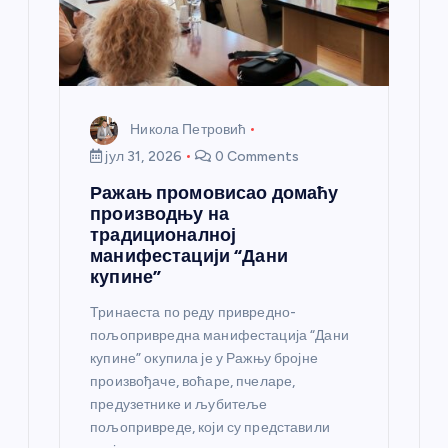
Никола Петровић
јул 31, 2026
0 Comments
Ражањ промовисао домаћу
производњу на
традиционалној
манифестацији “Дани
купине”
Тринаеста по реду привредно-
пољопривредна манифестација “Дани
купине” окупила је у Ражњу бројне
произвођаче, воћаре, пчеларе,
предузетнике и љубитеље
пољопривреде, који су представили