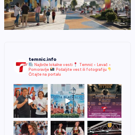
temnic.info
Najbrže lokalne vesti
Temnić • Levač •
Pomoravlje
Pošaljite vest ili fotografiju
Čitajte na portalu