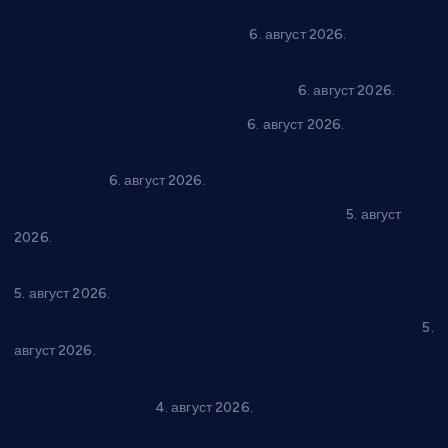
Вражогрнци чувају традицију: “Михољски сусрети села”
уз спортска надметања и забаву
6. август 2026.
Варварин подржао 25 нових предузетника: За
самозапошљавање по 380.000 динара
6. август 2026.
In memoriam: Тања Вилотијевић
6. август 2026.
Даница Петровић оживљава лик и дело Десанке
Максимовић
6. август 2026.
Александровац спреман за 61. “Жупску бербу”
5. август
2026.
Нова игралишта стижу у Бошњане, Доњи Катун и Парцане
5. август 2026.
У Ћићевцу одржана Конференција клубова Зоне “Запад”
5.
август 2026.
Четири учионице у старом делу ОШ “Јован Курсула”
добијају ново рухо
4. август 2026.
Књижевност, музика, спорт и уметност током августа у