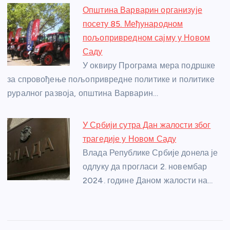
Општина Варварин организује
посету 85. Међународном
пољопривредном сајму у Новом
Саду
У оквиру Програма мера подршке
за спровођење пољопривредне политике и политике
руралног развоја, општина Варварин…
У Србији сутра Дан жалости због
трагедије у Новом Саду
Влада Републике Србије донела је
одлуку да прогласи 2. новембар
2024. године Даном жалости на…