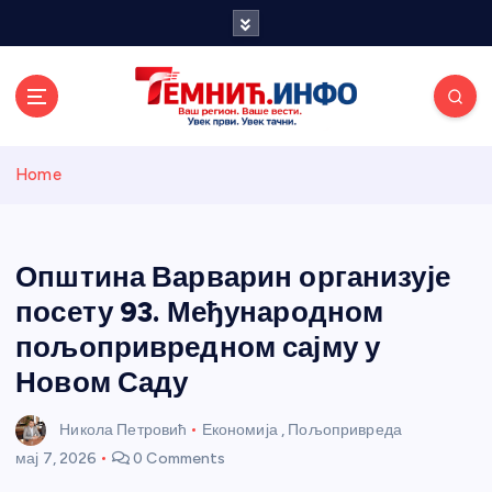
S
k
i
p
t
o
Темнићки
c
Home
o
n
информативн
t
e
Општина Варварин организује
и портал
n
посету 93. Међународном
t
пољопривредном сајму у
Новом Саду
Никола Петровић
Економија
,
Пољопривреда
мај 7, 2026
0 Comments