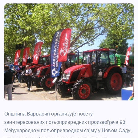
Општина Варварин организује посету
заинтересованих пољопривредних произвођача 93.
Међународном пољопривредном сајму у Новом Саду,