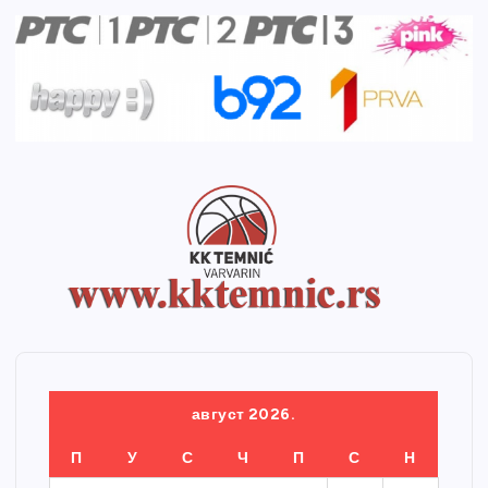
август 2026.
П
У
С
Ч
П
С
Н