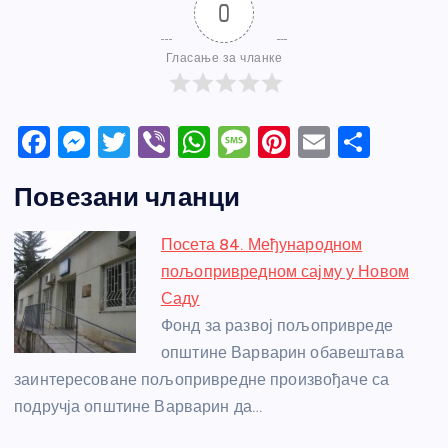
0
Гласање за чланке
F
M
T
Vi
W
M
Pi
E
S
a
e
w
b
h
e
nt
m
h
Повезани чланци
c
ss
itt
er
at
ss
er
ail
ar
e
e
er
s
a
e
e
Посета 84. Међународном
b
n
A
g
st
пољопривредном сајму у Новом
o
g
p
e
Саду
o
er
p
Фонд за развој пољопривреде
општине Варварин обавештава
k
заинтересоване пољопривредне произвођаче са
подручја општине Варварин да…