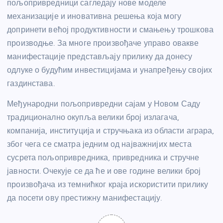
пољопривредници сагледају нове моделе
механизације и иновативна решења која могу
допринети већој продуктивности и смањењу трошкова
производње. За многе произвођаче управо овакве
манифестације представљају прилику да донесу
одлуке о будућим инвестицијама и унапређењу својих
газдинстава.
Међународни пољопривредни сајам у Новом Саду
традиционално окупља велики број излагача,
компанија, институција и стручњака из области аграра,
због чега се сматра једним од најважнијих места
сусрета пољопривредника, привредника и стручне
јавности. Очекује се да ће и ове године велики број
произвођача из темнићког краја искористити прилику
да посети ову престижну манифестацију.