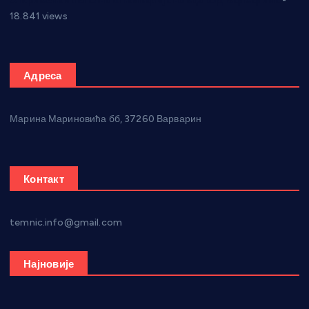
Откривена илегална штампарија новца код Варварина
-
18.841 views
Адреса
Марина Мариновића бб, 37260 Варварин
Контакт
temnic.info@gmail.com
Најновије