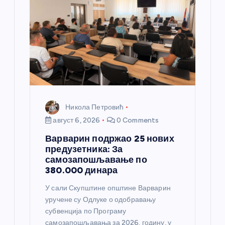
а
н
к
а
Никола Петровић
август 6, 2026
0 Comments
Варварин подржао 25 нових
предузетника: За
самозапошљавање по
380.000 динара
У сали Скупштине општине Варварин
уручене су Одлуке о одобравању
субвенција по Програму
самозапошљавања за 2026. годину, у