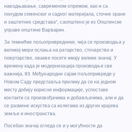
наводњавање, савременом опремом, као и са
понудом семенског и садног материјала, сточне хране
и заштитних средстава”, саопштено је из Општинске
управе општине Варварин.
За темнићке пољопривреднике, чија се производња у
великој мери ослања на ратарство, сточарство и
повртарство, овакве посете имају велики значај. У
времену када је модернизација производње све
важнија, 93. Међународни сајам пољопривреде у
Новом Саду представља прилику да се на једном
месту добију корисне информације, успоставе
контакти са произвођачима и добављачима, али и да
се размене искуства са колегама из других крајева
земље и иностранства.
Посебан значај огледа се и у могућности да