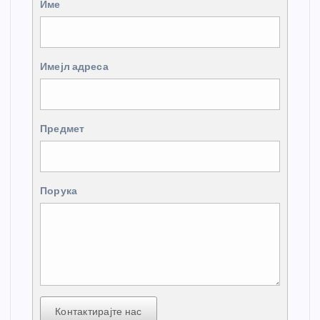
Име
Имејл адреса
Предмет
Порука
Контактирајте нас