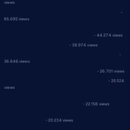
views
Планска искључења електричне енергије за 27.07.2022.
-
85.692 views
Горан Макрагић директор, Ђорђе Бајић спортски
директор новог прволигаша из Варварина
- 44.274 views
Цене на крушевачким пијацама
- 38.974 views
Планска искључења електричне енергије за 19.05.2021.
-
36.646 views
Реконструкција хотела “Плажа” у Варварину
- 26.701 views
Апел за помоћ породици Марковић из Варварина
- 25.524
views
Саопштење и демант Дома здравља “Др Властимир
Годић” на текст који кружи фејсбуком
- 22.158 views
Јелена Вујић-Обрадовић представник Александровца у
Парламенту Србије
- 20.234 views