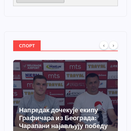
СПОРТ
Спортски центар “Ћићевац”
добија савремени систем
грејања