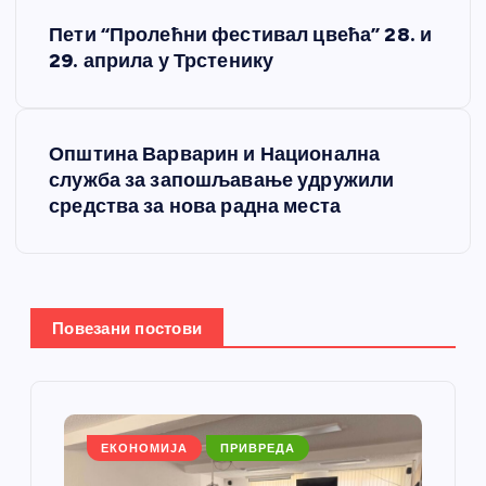
К
Пети “Пролећни фестивал цвећа” 28. и
р
29. априла у Трстенику
е
Општина Варварин и Национална
т
служба за запошљавање удружили
средства за нова радна места
а
њ
е
Повезани постови
ч
л
ЕКОНОМИЈА
ПРИВРЕДА