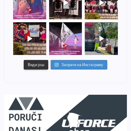
Види још
Запрати на Инстаграму