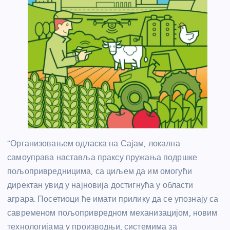
“Организовањем одласка на Сајам, локална
самоуправа наставља праксу пружања подршке
пољопривредницима, са циљем да им омогући
директан увид у најновија достигнућа у области
аграра. Посетиоци ће имати прилику да се упознају са
савременом пољопривредном механизацијом, новим
технологијама у производњи, системима за