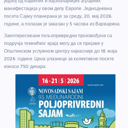
једној од највећих и најзначајнијих аграрних
манифестација у овом делу Европе. Једнодневна
посета Сајму планирана је за среду, 20. мај 2026.
године, а полазак је заказан у 5 часова из Варварина.
Заинтересовани пољопривредни произвођачи са
подручја темнићког краја могу да се пријаве у
Општинском услужном центру најкасније до 18. маја
2026. године. Цена улазнице за колективне посете
износи 750 динара.