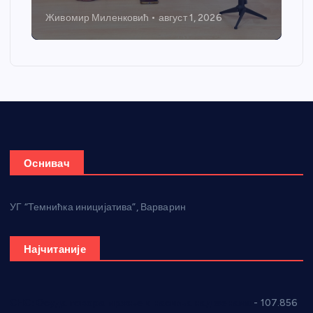
Никола Петровић
јул 31, 2026
Оснивач
УГ “Темнићка иницијатива”, Варварин
Најчитаније
СНС: Осуда говора мржње и насиља над женама
- 107.856