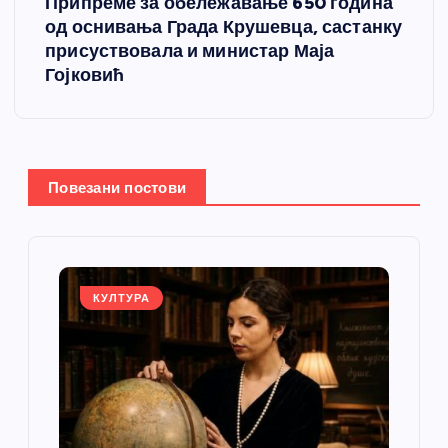
Припреме за обележавање 650 година
од оснивања Града Крушевца, састанку
а
присуствовала и министар Маја
Гојковић
њ
е
ч
Повезани постови
л
а
КУЛТУРА
н
к
а