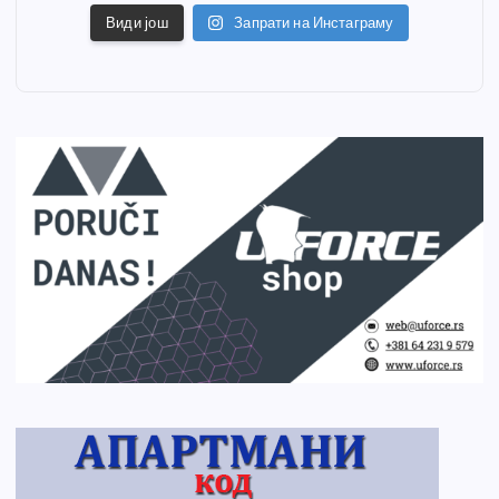
Види још
Запрати на Инстаграму