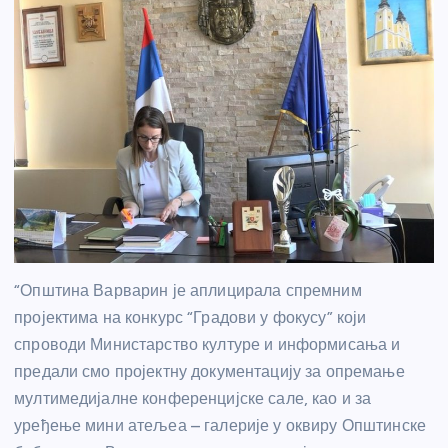
“Општина Варварин је аплицирала спремним
пројектима на конкурс “Градови у фокусу” који
спроводи Министарство културе и информисања и
предали смо пројектну документацију за опремање
мултимедијалне конференцијске сале, као и за
уређење мини атељеа – галерије у оквиру Општинске