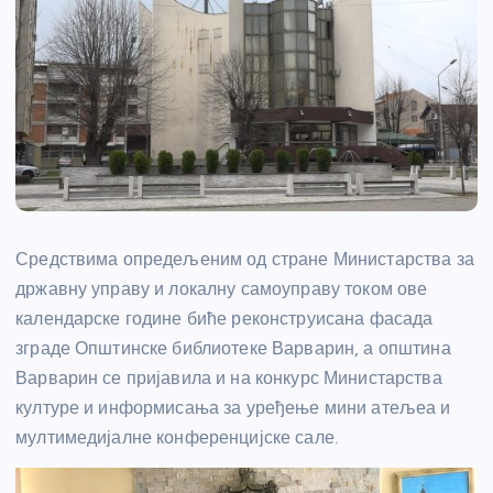
Средствима опредељеним од стране Министарства за
државну управу и локалну самоуправу током ове
календарске године биће реконструисана фасада
зграде Општинске библиотеке Варварин, а општина
Варварин се пријавила и на конкурс Министарства
културе и информисања за уређење мини атељеа и
мултимедијалне конференцијске сале.