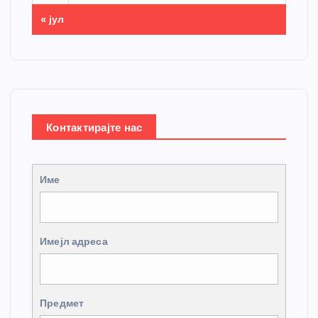
« јул
Контактирајте нас
Име
Имејл адреса
Предмет