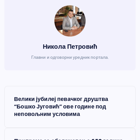
Никола Петровић
Главни и одговорни уредник портала.
К
Велики јубилеј певачког друштва
р
“Бошко Југовић” ове године под
неповољним условима
е
т