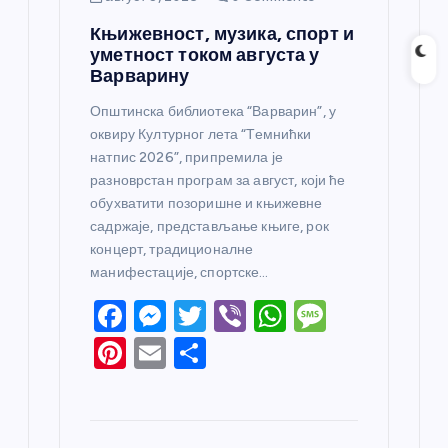
Књижевност, музика, спорт и
уметност током августа у
Варварину
Општинска библиотека “Варварин”, у
оквиру Културног лета “Темнићки
натпис 2026”, припремила је
разноврстан програм за август, који ће
обухватити позоришне и књижевне
садржаје, представљање књиге, рок
концерт, традиционалне
манифестације, спортске…
F
M
T
Vi
W
M
a
e
w
b
h
e
Pi
E
S
c
ss
itt
er
at
ss
nt
m
h
e
e
er
s
a
er
ail
ar
b
n
A
g