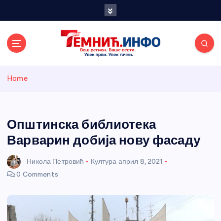
S
k
i
p
t
o
Темнићки
c
Home
o
n
информативн
t
e
Општинска библиотека
и портал
n
Варварин добија нову фасаду
t
Никола Петровић
Култура
април 8, 2021
0 Comments