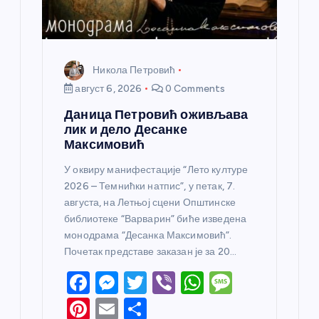
Никола Петровић
август 6, 2026
0 Comments
Даница Петровић оживљава
лик и дело Десанке
Максимовић
У оквиру манифестације “Лето културе
2026 – Темнићки натпис”, у петак, 7.
августа, на Летњој сцени Општинске
библиотеке “Варварин” биће изведена
монодрама “Десанка Максимовић”.
Почетак представе заказан је за 20…
F
M
T
Vi
W
M
a
e
w
b
h
e
Pi
E
S