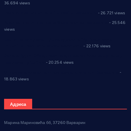
36.694 views
Реконструкција хотела “Плажа” у Варварину
- 26.721 views
Апел за помоћ породици Марковић из Варварина
- 25.546
views
Саопштење и демант Дома здравља “Др Властимир
Годић” на текст који кружи фејсбуком
- 22.176 views
Јелена Вујић-Обрадовић представник Александровца у
Парламенту Србије
- 20.254 views
Откривена илегална штампарија новца код Варварина
-
18.863 views
Адреса
Марина Мариновића бб, 37260 Варварин