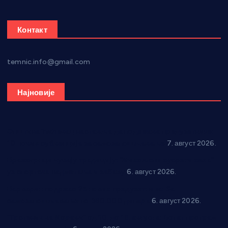
Контакт
temnic.info@gmail.com
Најновије
Општина Ћићевац наставља да подржава предузетнике:
10 нових субвенција за самозапошљавање
7. август 2026.
Вражогрнци чувају традицију: “Михољски сусрети села”
уз спортска надметања и забаву
6. август 2026.
Варварин подржао 25 нових предузетника: За
самозапошљавање по 380.000 динара
6. август 2026.
“Трстеник на Морави” од 10. до 16. августа: Богат програм