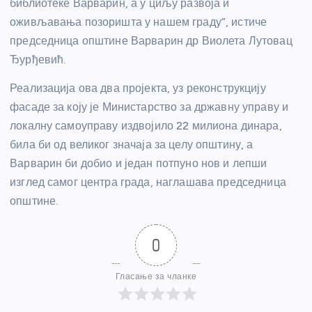
библиотеке Варварин, а у циљу развоја и
оживљавања позоришта у нашем граду”, истиче
председница општине Варварин др Виолета Лутовац
Ђурђевић.
Реализација ова два пројекта, уз реконструкцију
фасаде за коју је Министарство за државну управу и
локалну самоуправу издвојило 22 милиона динара,
била би од великог значаја за целу општину, а
Варварин би добио и један потпуно нов и лепши
изглед самог центра града, наглашава председница
општине.
0
Гласање за чланке