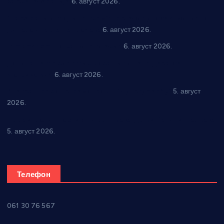
за све генерације
6. август 2026.
“Да се ради и гради по твом”: Трстеник улаже 4 милиона
динара у пројекте грађана
6. август 2026.
In memoriam: Тања Вилотијевић
6. август 2026.
Даница Петровић оживљава лик и дело Десанке
Максимовић
6. август 2026.
Александровац спреман за 61. “Жупску бербу”
5. август
2026.
Нова игралишта стижу у Бошњане, Доњи Катун и Парцане
5. август 2026.
Телефон
061 30 76 567