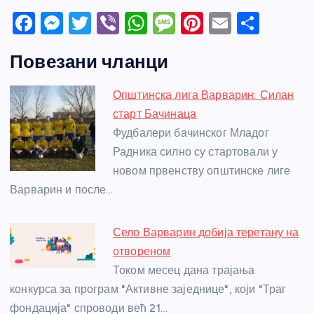
F
M
T
Vi
W
M
Pi
E
S
a
e
w
b
h
e
nt
m
h
Повезани чланци
c
ss
itt
er
at
ss
er
ail
ar
e
e
er
s
a
e
e
Општинска лига Варварин: Силан
b
n
A
g
st
старт Бачинаца
o
g
p
e
Фудбалери бачинског Младог
o
er
p
Радника силно су стартовали у
новом првенству општинске лиге
k
Варварин и после…
Село Варварин добија теретану на
отвореном
Током месец дана трајања
конкурса за програм "Активне заједнице", који "Траг
фондација" спроводи већ 21…