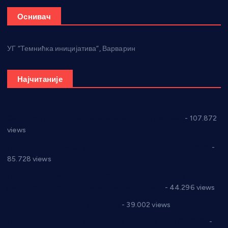
Оснивач
УГ “Темнићка иницијатива”, Варварин
Најчитаније
СНС: Осуда говора мржње и насиља над женама
- 107.872
views
Планска искључења електричне енергије за 27.07.2022.
-
85.728 views
Горан Макрагић директор, Ђорђе Бајић спортски
директор новог прволигаша из Варварина
- 44.296 views
Цене на крушевачким пијацама
- 39.002 views
Планска искључења електричне енергије за 19.05.2021.
-