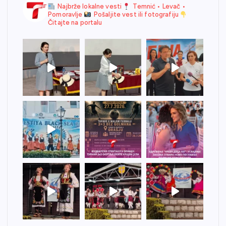
Najbrže lokalne vesti
Temnić • Levač •
Pomoravlje
Pošaljite vest ili fotografiju
Čitajte na portalu