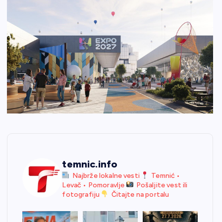
temnic.info
Najbrže lokalne vesti
Temnić •
Levač • Pomoravlje
Pošaljite vest ili
fotografiju
Čitajte na portalu