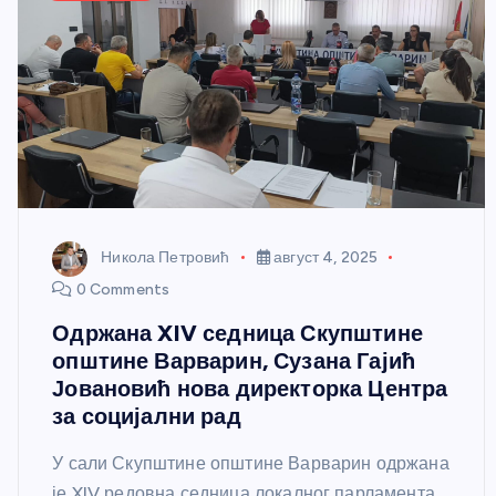
Никола Петровић
август 4, 2025
0 Comments
Одржана XIV седница Скупштине
општине Варварин, Сузана Гајић
Јовановић нова директорка Центра
за социјални рад
У сали Скупштине општине Варварин одржана
је XIV редовна седница локалног парламента.