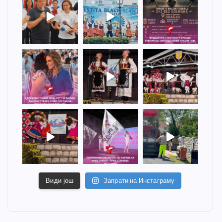
Види још
Запрати на Инстаграму