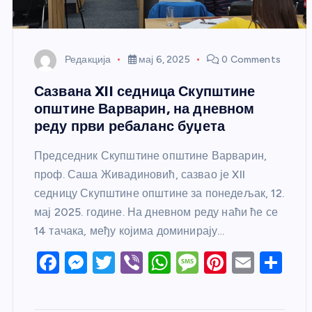
Редакција
мај 6, 2025
0 Comments
Сазвана XII седница Скупштине
општине Варварин, на дневном
реду први ребаланс буџета
Председник Скупштине општине Варварин,
проф. Саша Живадиновић, сазвао је XII
седницу Скупштине општине за понедељак, 12.
мај 2025. године. На дневном реду наћи ће се
14 тачака, међу којима доминирају…
F
M
T
Vi
W
M
Pi
E
S
a
e
w
b
h
e
nt
m
h
c
ss
itt
er
at
ss
er
ail
ar