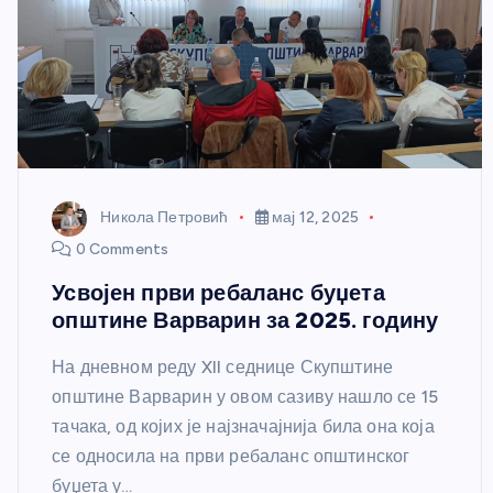
Никола Петровић
мај 12, 2025
0 Comments
Усвојен први ребаланс буџета
општине Варварин за 2025. годину
На дневном реду XII седнице Скупштине
општине Варварин у овом сазиву нашло се 15
тачака, од којих је најзначајнија била она која
се односила на први ребаланс општинског
буџета у…