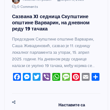
0 Comments
Сазвана XI седница Скупштине
општине Варварин, на дневном
реду 19 тачака
Председник Скупштине општине Варварин,
Саша Живадиновић, сазвао је 11. седницу
локалног парламента за уторак, 15. април
2025. године. На дневном реду седнице
налази се укупно 19 тачака, међу којима се…
F
M
T
Vi
W
M
Pi
E
S
a
e
w
b
h
e
nt
m
h
c
ss
itt
er
at
ss
er
ail
ar
e
e
er
s
a
e
e
Наставите са
b
n
A
g
st