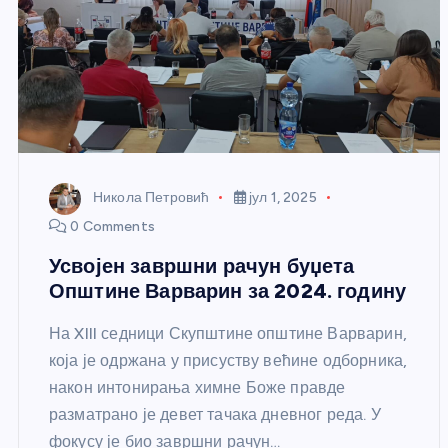
Никола Петровић
јул 1, 2025
0 Comments
Усвојен завршни рачун буџета
Општине Варварин за 2024. годину
На XIII седници Скупштине општине Варварин,
која је одржана у присуству већине одборника,
након интонирања химне Боже правде
разматрано је девет тачака дневног реда. У
фокусу је био завршни рачун…