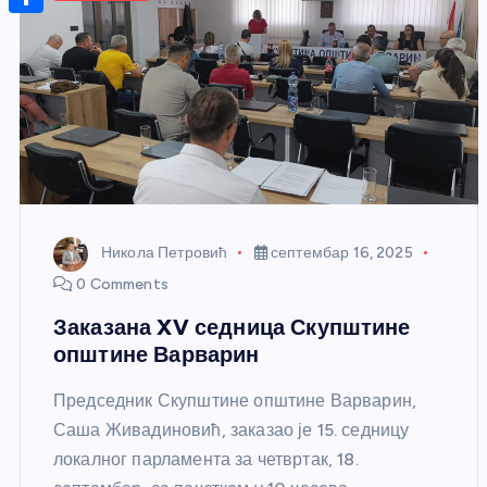
r
s
n
m
A
S
a
t
a
p
h
g
e
i
p
a
e
r
l
r
e
e
s
t
Никола Петровић
септембар 16, 2025
0 Comments
Заказана XV седница Скупштине
општине Варварин
Председник Скупштине општине Варварин,
Саша Живадиновић, заказао је 15. седницу
локалног парламента за четвртак, 18.