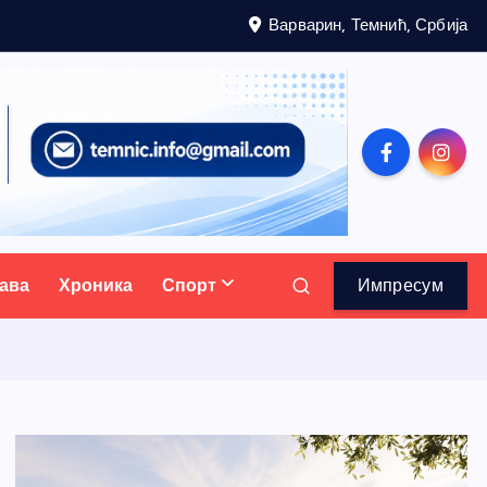
Варварин, Темнић, Србија
ава
Хроника
Спорт
Импресум