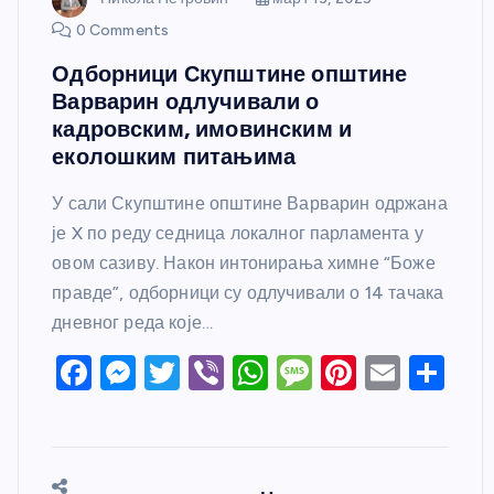
0 Comments
Одборници Скупштине општине
Варварин одлучивали о
кадровским, имовинским и
еколошким питањима
У сали Скупштине општине Варварин одржана
је X по реду седница локалног парламента у
овом сазиву. Након интонирања химне “Боже
правде”, одборници су одлучивали о 14 тачака
дневног реда које…
F
M
T
Vi
W
M
Pi
E
S
a
e
w
b
h
e
nt
m
h
c
ss
itt
er
at
ss
er
ail
ar
e
e
er
s
a
e
e