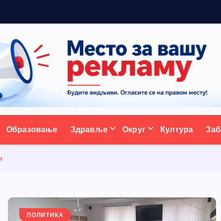
у
у
ативни портал
Образовање
Здравље
Округ
Култура
Заб
н
ПОЛИТИКА