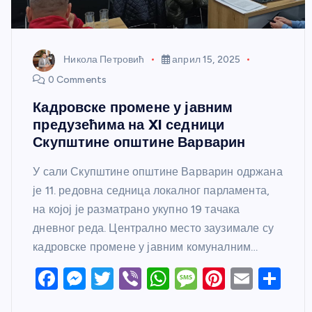
Никола Петровић
април 15, 2025
0 Comments
Кадровске промене у јавним
предузећима на XI седници
Скупштине општине Варварин
У сали Скупштине општине Варварин одржана
је 11. редовна седница локалног парламента,
на којој је разматрано укупно 19 тачака
дневног реда. Централно место заузимале су
кадровске промене у јавним комуналним…
F
M
T
Vi
W
M
Pi
E
S
a
e
w
b
h
e
nt
m
h