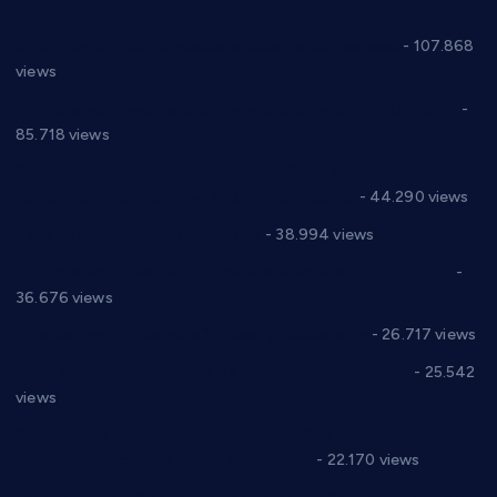
СНС: Осуда говора мржње и насиља над женама
- 107.868
views
Планска искључења електричне енергије за 27.07.2022.
-
85.718 views
Горан Макрагић директор, Ђорђе Бајић спортски
директор новог прволигаша из Варварина
- 44.290 views
Цене на крушевачким пијацама
- 38.994 views
Планска искључења електричне енергије за 19.05.2021.
-
36.676 views
Реконструкција хотела “Плажа” у Варварину
- 26.717 views
Апел за помоћ породици Марковић из Варварина
- 25.542
views
Саопштење и демант Дома здравља “Др Властимир
Годић” на текст који кружи фејсбуком
- 22.170 views