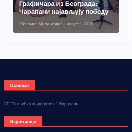
Графичара из Београда:
Чарапани најављују победу
Живомир Миленковић
август 1, 2026
Оснивач
УГ “Темнићка иницијатива”, Варварин
Најчитаније