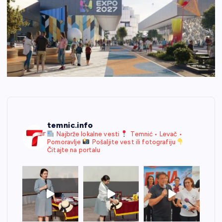
temnic.info
Najbrže lokalne vesti
Temnić • Levač •
Pomoravlje
Pošaljite vest ili fotografiju
Čitajte na portalu