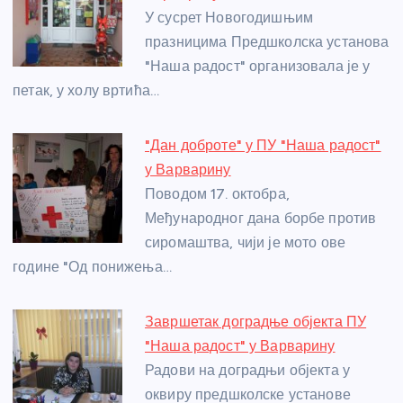
o
g
p
e
У сусрет Новогодишњим
o
er
p
празницима Предшколска установа
"Наша радост" организовала је у
k
петак, у холу вртића…
"Дан доброте" у ПУ "Наша радост"
у Варварину
Поводом 17. октобра,
Међународног дана борбе против
сиромаштва, чији је мото ове
године "Од понижења…
Завршетак доградње објекта ПУ
"Наша радост" у Варварину
Радови на доградњи објекта у
оквиру предшколске установе