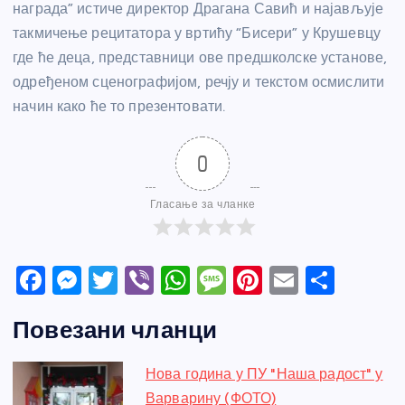
награда” истиче директор Драгана Савић и најављује
такмичење рецитатора у вртићу “Бисери” у Крушевцу
где ће деца, представници ове предшколске установе,
одређеном сценографијом, речју и текстом осмислити
начин како ће то презентовати.
0
Гласање за чланке
F
M
T
Vi
W
M
Pi
E
S
a
e
w
b
h
e
nt
m
h
Повезани чланци
c
ss
itt
er
at
ss
er
ail
ar
e
e
er
s
a
e
e
Нова година у ПУ "Наша радост" у
b
n
A
g
st
Варварину (ФОТО)