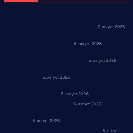
Општина Ћићевац наставља да подржава предузетнике:
10 нових субвенција за самозапошљавање
7. август 2026.
Вражогрнци чувају традицију: “Михољски сусрети села”
уз спортска надметања и забаву
6. август 2026.
Варварин подржао 25 нових предузетника: За
самозапошљавање по 380.000 динара
6. август 2026.
“Трстеник на Морави” од 10. до 16. августа: Богат програм
за све генерације
6. август 2026.
“Да се ради и гради по твом”: Трстеник улаже 4 милиона
динара у пројекте грађана
6. август 2026.
In memoriam: Тања Вилотијевић
6. август 2026.
Даница Петровић оживљава лик и дело Десанке
Максимовић
6. август 2026.
Александровац спреман за 61. “Жупску бербу”
5. август