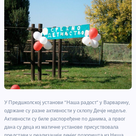
У Предшколској установи “Наша радост” у Варварину,
одржане су разне активности у склопу Дечје недеље.
Активности су биле распоређене по данима, а првог
дана су деца из матичне установе присуствовала
представи у реализацији дечјег позоришта из Ниша