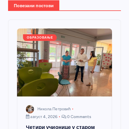
е
Повезани постови
ч
л
а
ОБРАЗОВАЊЕ
н
к
а
Никола Петровић
август 4, 2026
0 Comments
Четири учионице у старом