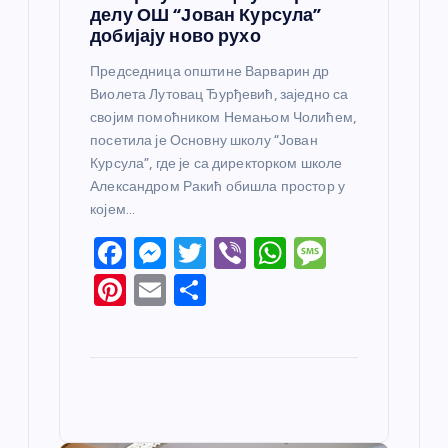
делу ОШ “Јован Курсула”
добијају ново рухо
Председница општине Варварин др
Виолета Лутовац Ђурђевић, заједно са
својим помоћником Немањом Чолићем,
посетила је Основну школу “Јован
Курсула”, где је са директорком школе
Александром Ракић обишла простор у
којем…
F
M
T
Vi
W
M
a
e
w
b
h
e
Pi
E
S
c
ss
itt
er
at
ss
nt
m
h
e
e
er
s
a
er
ail
ar
b
n
A
g
e
e
o
g
p
e
st
o
er
p