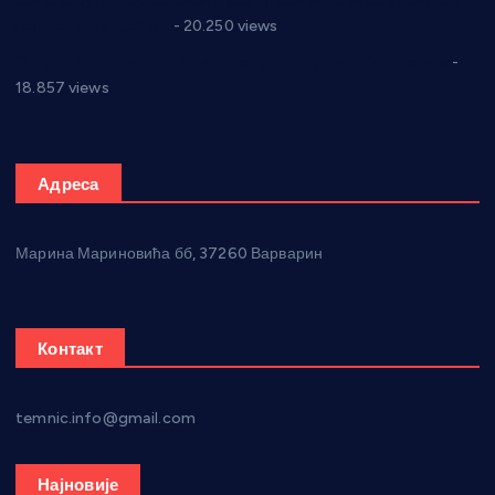
Јелена Вујић-Обрадовић представник Александровца у
Парламенту Србије
- 20.250 views
Откривена илегална штампарија новца код Варварина
-
18.857 views
Адреса
Марина Мариновића бб, 37260 Варварин
Контакт
temnic.info@gmail.com
Најновије