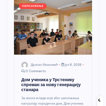
k
ОБРАЗОВАЊЕ
Драган Ивановић
јул 8, 2026
0 Comments
Дом ученика у Трстенику
спреман за нову генерацију
станара
За многе младе који због школовања
напуштају породични дом, Дом ученика