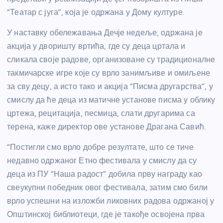
“Театар с југа”, која је одржана у Дому културе.
У наставку обележавања Дечје недеље, одржана је
акција у дворишту вртића, где су деца цртала и
сликала своје радове, организоване су традиционалне
такмичарске игре које су врло занимљиве и омиљене
за сву децу, а исто тако и акција “Писма другарства”, у
смислу да ће деца из матичне установе писма у облику
цртежа, рецитација, песмица, слати другарима са
терена, каже директор ове установе Драгана Савић.
“Постигли смо врло добре резултате, што се тиче
недавно одржаног Етно фестивала у смислу да су
деца из ПУ “Наша радост” добила прву награду као
свеукупни победник овог фестивала, затим смо били
врло успешни на изложби ликовних радова одржаној у
Општинској библиотеци, где је такође освојена прва