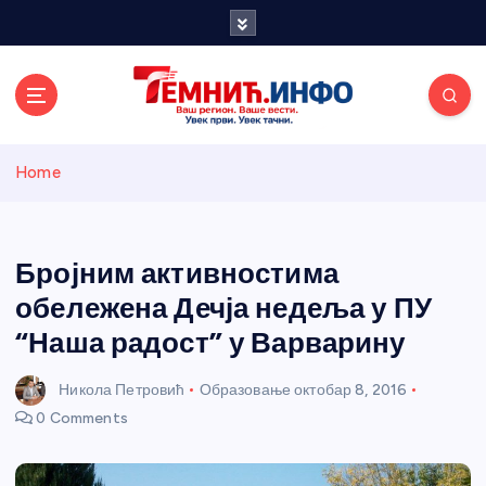
S
k
i
p
t
o
Темнићки
c
Home
o
n
информативн
t
e
Бројним активностима
и портал
n
обележена Дечја недеља у ПУ
t
“Наша радост” у Варварину
Никола Петровић
Образовање
октобар 8, 2016
0 Comments