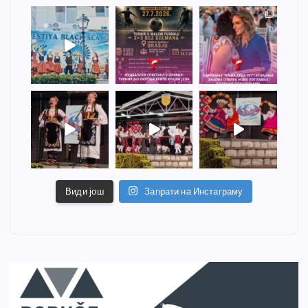
Види још
Запрати на Инстаграму