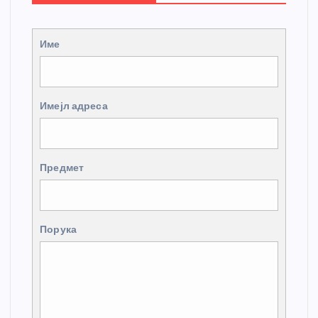
Име
Имејл адреса
Предмет
Порука