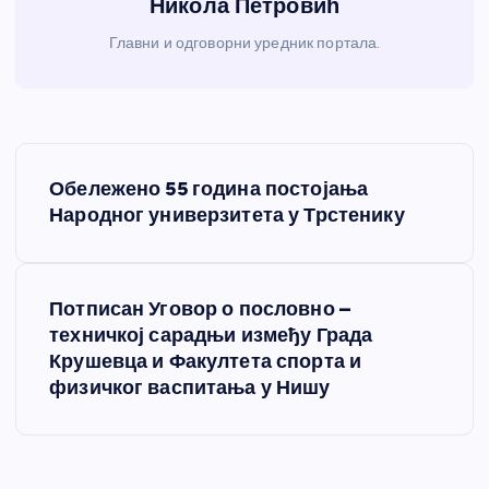
Никола Петровић
Главни и одговорни уредник портала.
К
Обележено 55 година постојања
р
Народног универзитета у Трстенику
е
Потписан Уговор о пословно –
т
техничкој сарадњи између Града
Крушевца и Факултета спорта и
а
физичког васпитања у Нишу
њ