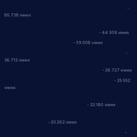
Планска искључења електричне енергије за 27.07.2022.
-
85.738 views
Горан Макрагић директор, Ђорђе Бајић спортски
директор новог прволигаша из Варварина
- 44.308 views
Цене на крушевачким пијацама
- 39.008 views
Планска искључења електричне енергије за 19.05.2021.
-
36.712 views
Реконструкција хотела “Плажа” у Варварину
- 26.727 views
Апел за помоћ породици Марковић из Варварина
- 25.552
views
Саопштење и демант Дома здравља “Др Властимир
Годић” на текст који кружи фејсбуком
- 22.180 views
Јелена Вујић-Обрадовић представник Александровца у
Парламенту Србије
- 20.262 views
Откривена илегална штампарија новца код Варварина
-