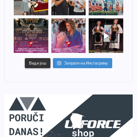
Види још
Запрати на Инстаграму