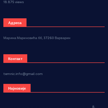
18.875 views
Адреса
Марина Мариновића бб, 37260 Варварин
Контакт
temnic.info@gmail.com
Најновије
“Долина Бачине” кренула у уређење кутка за младе
8.