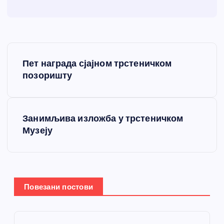
К
Пет награда сјајном трстеничком
р
позоришту
е
Занимљива изложба у трстеничком
т
Музеју
а
њ
Повезани постови
е