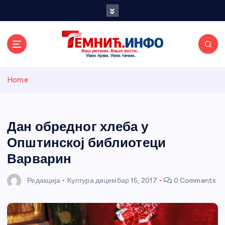
S
k
i
p
t
o
Темнићки
c
Home
o
n
информативн
t
e
Дан обредног хлеба у
и портал
n
Општинској библиотеци
t
Варварин
Редакција
Култура
децембар 15, 2017
0 Comments