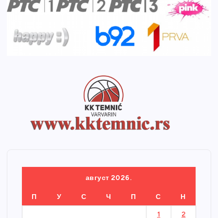
август 2026.
П
У
С
Ч
П
С
Н
1
2