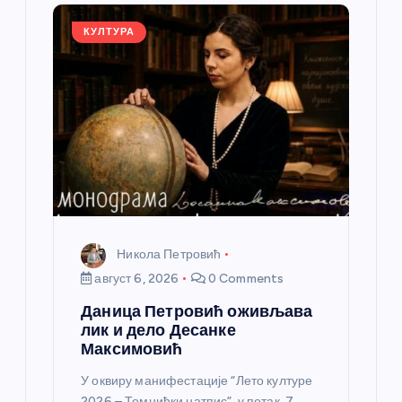
ч
л
КУЛТУРА
а
н
к
а
Никола Петровић
август 6, 2026
0 Comments
Даница Петровић оживљава
лик и дело Десанке
Максимовић
У оквиру манифестације “Лето културе
2026 – Темнићки натпис”, у петак, 7.