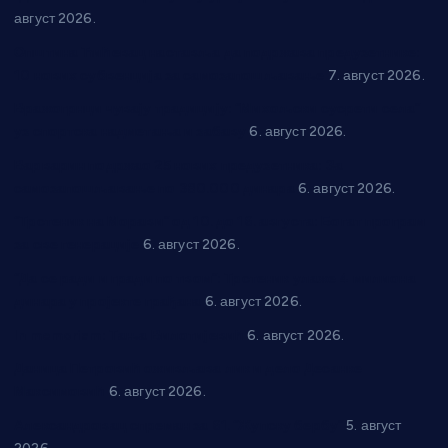
август 2026.
Општина Ћићевац наставља да подржава предузетнике:
10 нових субвенција за самозапошљавање
7. август 2026.
Вражогрнци чувају традицију: “Михољски сусрети села”
уз спортска надметања и забаву
6. август 2026.
Варварин подржао 25 нових предузетника: За
самозапошљавање по 380.000 динара
6. август 2026.
“Трстеник на Морави” од 10. до 16. августа: Богат програм
за све генерације
6. август 2026.
“Да се ради и гради по твом”: Трстеник улаже 4 милиона
динара у пројекте грађана
6. август 2026.
In memoriam: Тања Вилотијевић
6. август 2026.
Даница Петровић оживљава лик и дело Десанке
Максимовић
6. август 2026.
Александровац спреман за 61. “Жупску бербу”
5. август