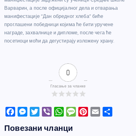
Варварин, а после официјалног дела и отварања
манифестације “Дан обредног хлеба” биће
проглашени победници којима ће бити уручене
награде, захвалнице и дипломе, после чега ће
посетиоци моћи да дегустирају изложену храну.
0
Гласање за чланке
F
M
T
Vi
W
M
Pi
E
S
a
e
w
b
h
e
nt
m
h
Повезани чланци
c
ss
itt
er
at
ss
er
ail
ar