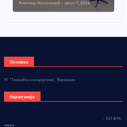
Живомир Миленковић
август 1, 2026
Оснивач
УГ “Темнићка иницијатива”, Варварин
Најчитаније
СНС: Осуда говора мржње и насиља над женама
- 107.876
views