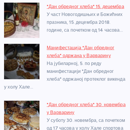
e
e
er
s
a
e
e
"Дан обредног хлеба" 15. децембра
b
n
A
g
st
У част Новогодишњих и Божићних
o
g
p
e
празника, 15. децембра 2018.
o
er
p
године, са почетком од 14 часова…
k
Манифестација "Дан обредног
хлеба" одржана у Варварину
На јубиларној, 5. по реду
манифестацији "Дан обредног
хлеба" одржаној протеклог викенда
у холу Хале…
"Дан обредног хлеба" 30. новембра
у Варварину
У суботу 30. новембра, са почетком
од 17 часова у холу Хале спортова