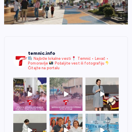
temnic.info
Najbrže lokalne vesti
Temnić • Levač •
Pomoravlje
Pošaljite vest ili fotografiju
Čitajte na portalu