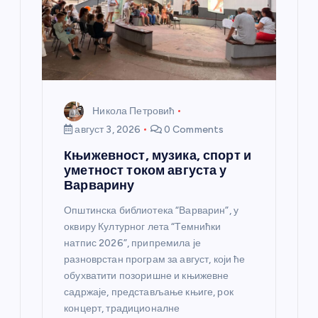
Никола Петровић
август 3, 2026
0 Comments
Књижевност, музика, спорт и
уметност током августа у
Варварину
Општинска библиотека “Варварин”, у
оквиру Културног лета “Темнићки
натпис 2026”, припремила је
разноврстан програм за август, који ће
обухватити позоришне и књижевне
садржаје, представљање књиге, рок
концерт, традиционалне