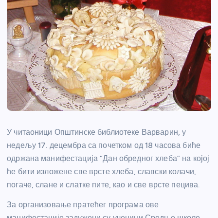
У читаоници Општинске библиотеке Варварин, у
недељу 17. децембра са почетком од 18 часова биће
одржана манифестација “Дан обредног хлеба” на којој
ће бити изложене све врсте хлеба, славски колачи,
погаче, слане и слатке пите, као и све врсте пецива.
За организовање пратећег програма ове
манифестације задужени су ученици Средње школе