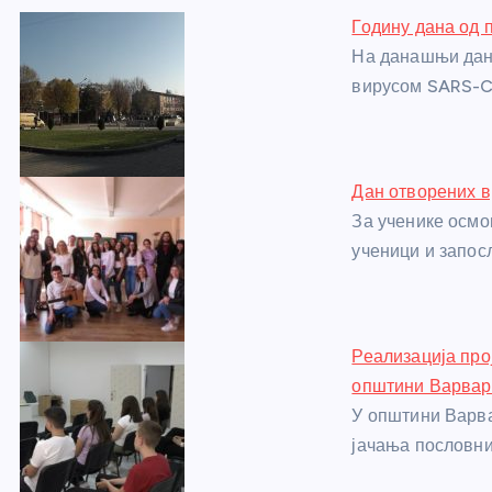
e
e
er
s
a
e
e
Годину дана од 
b
n
A
g
st
На данашњи дан 
o
g
p
e
вирусом SARS-C
o
er
p
k
Дан отворених в
За ученике осмо
ученици и запос
Реализација про
општини Варвар
У општини Варва
јачања пословни