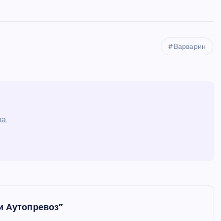
Варварин
а.
и Аутопревоз”