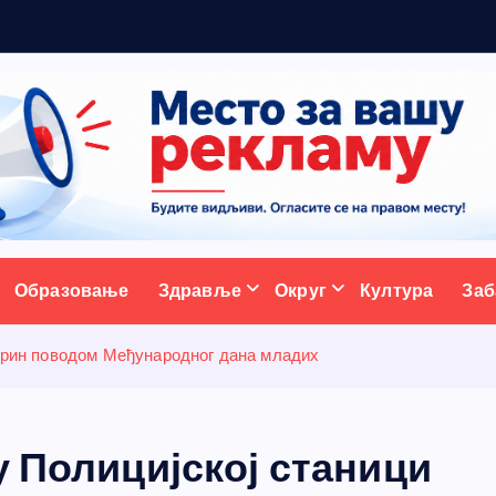
а
с
т
ативни портал
Образовање
Здравље
Округ
Култура
Заб
варин поводом Међународног дана младих
у Полицијској станици