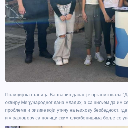
Полицијска станица Варварин данас је организовала “Да
оквиру Међународног дана младих, а са циљем да им се
проблеме и ризике који утичу на њихову безбедност, гд
и у разговору са полицијским службеницима боље се уп