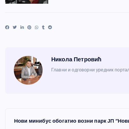
Никола Петровић
Главни и одговорни уредник портал
К
Нови минибус обогатио возни парк ЈП “Нов