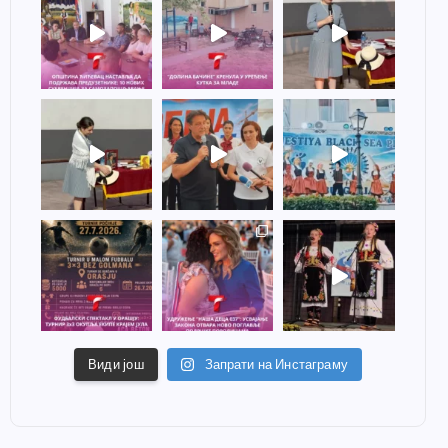
Види још
Запрати на Инстаграму