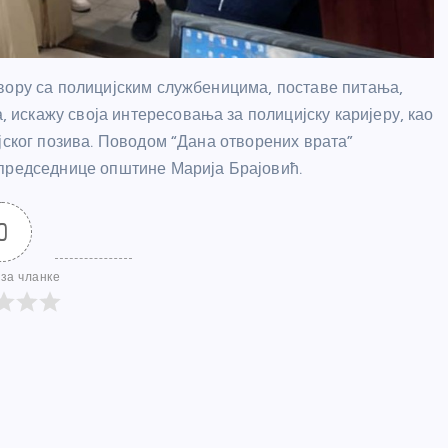
вору са полицијским службеницима, поставе питања,
искажу своја интересовања за полицијску каријеру, као
јског позива. Поводом “Дана отворених врата”
 председнице општине Марија Брајовић.
0
за чланке