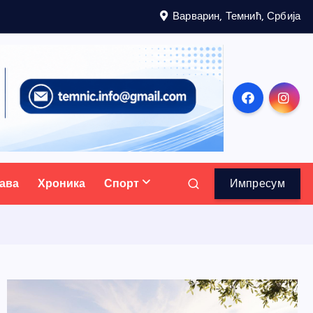
Варварин, Темнић, Србија
ава
Хроника
Спорт
Импресум