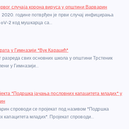
првог случаја корона вируса у општини Варварин
2020. године потврђен је први случај инфицирања
oV-2 код мушкарца са…
рата у Гимназији "Вук Караџић"
г разреда свих основних школа у општини Трстеник
лени у Гимназији…
јекта "Подршка јачања пословних капацитета младих" у
ин
рин спроводи се пројекат под називом "Подршка
х капацитета младих". Пројекат спроводи…