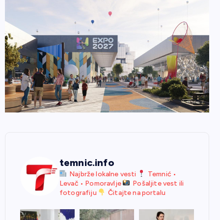
temnic.info
Najbrže lokalne vesti
Temnić •
Levač • Pomoravlje
Pošaljite vest ili
fotografiju
Čitajte na portalu