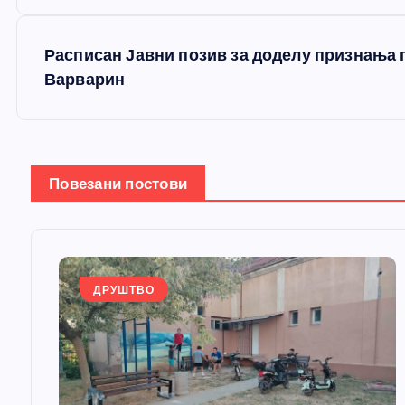
р
е
Расписан Јавни позив за доделу признања 
Варварин
т
а
Повезани постови
њ
е
ДРУШТВО
ч
л