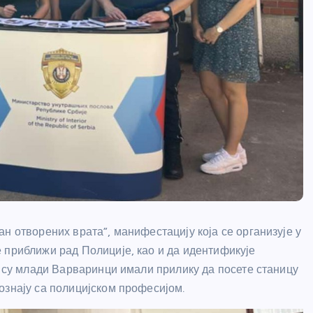
н отворених врата”, манифестацију која се организује у
 приближи рад Полиције, као и да идентификује
е су млади Варваринци имали прилику да посете станицу
ознају са полицијском професијом.