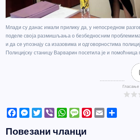
Млади су данас имали прилику да, у непосредном разго
поделе своја размишљања о безбедносним проблемима, 
и да се упознају са изазовима и одговорностима полици
Полицијску станицу Варварин посетила је и помоћница
Гласање 
F
M
T
Vi
W
M
Pi
E
S
a
e
w
b
h
e
nt
m
h
Повезани чланци
c
ss
itt
er
at
ss
er
ail
ar