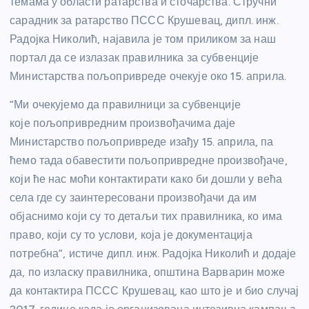
темама у области ратарства и сточарства. Стручни
сарадник за ратарство ПССС Крушевац, дипл. инж.
Радојка Николић, најавила је том приликом за наш
портал да се излазак правилника за субвенције
Министарства пољопривреде очекује око 15. априла.
“Ми очекујемо да правилници за субвенције
које пољопривредним произвођачима даје
Министарство пољопривреде изађу 15. априла, па
ћемо тада обавестити пољопривредне произвођаче,
који ће нас моћи контактирати како би дошли у већа
села где су заинтересовани произвођачи да им
објаснимо који су то детаљи тих правилника, ко има
право, који су то услови, која је документација
потребна”, истиче дипл. инж. Радојка Николић и додаје
да, по изласку правилника, општина Варварин може
да контактира ПССС Крушевац, као што је и био случај