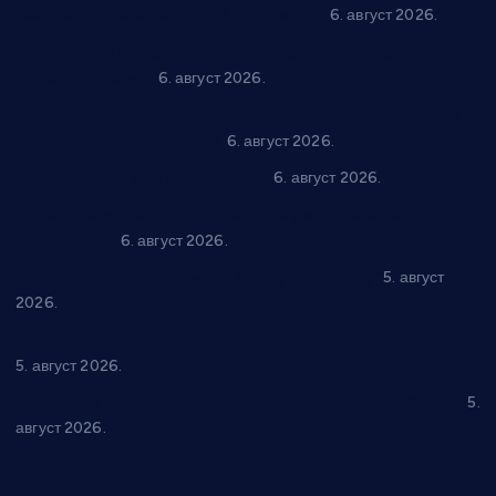
самозапошљавање по 380.000 динара
6. август 2026.
“Трстеник на Морави” од 10. до 16. августа: Богат програм
за све генерације
6. август 2026.
“Да се ради и гради по твом”: Трстеник улаже 4 милиона
динара у пројекте грађана
6. август 2026.
In memoriam: Тања Вилотијевић
6. август 2026.
Даница Петровић оживљава лик и дело Десанке
Максимовић
6. август 2026.
Александровац спреман за 61. “Жупску бербу”
5. август
2026.
Нова игралишта стижу у Бошњане, Доњи Катун и Парцане
5. август 2026.
У Ћићевцу одржана Конференција клубова Зоне “Запад”
5.
август 2026.