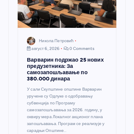
н
к
а
Никола Петровић
август 6, 2026
0 Comments
Варварин подржао 25 нових
предузетника: За
самозапошљавање по
380.000 динара
У сали Скупштине општине Варварин
уручене су Одлуке о одобравању
субвенција по Програму
самозапошљавања за 2026. годину, у
оквиру мера Локалног акционог плана
запошљавања. Програм се реализује у
сарадњи Општине…