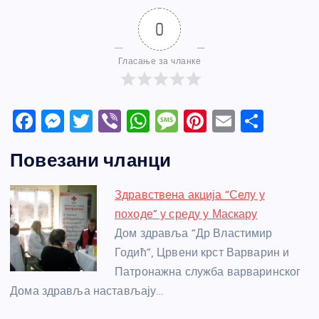
0
Гласање за чланке
F
M
T
Vi
W
M
Pi
E
S
a
e
w
b
h
e
nt
m
h
Повезани чланци
c
ss
itt
er
at
ss
er
ail
ar
e
e
er
s
a
e
e
Здравствена акција “Селу у
b
n
A
g
st
походе” у среду у Маскару
o
g
p
e
Дом здравља “Др Властимир
o
er
p
Годић”, Црвени крст Варварин и
Патронажна служба варваринског
k
Дома здравља настављају…