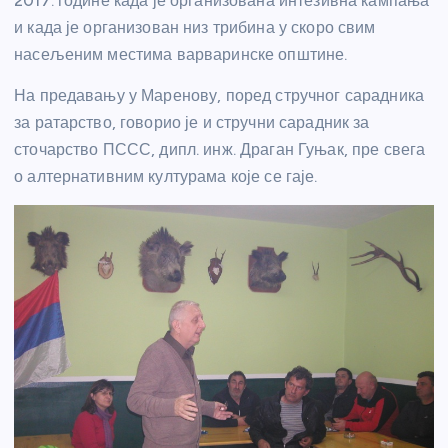
2017. године када је организована интезивна кампања
и када је организован низ трибина у скоро свим
насељеним местима варваринске општине.
На предавању у Маренову, поред стручног сарадника
за ратарство, говорио је и стручни сарадник за
сточарство ПССС, дипл. инж. Драган Гуњак, пре свега
о алтернативним културама које се гаје.