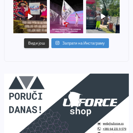
Види још
Запрати на Инстаграму