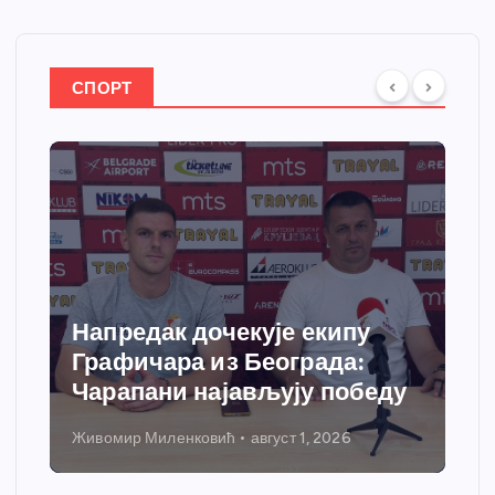
СПОРТ
Спортски центар “Ћићевац”
добија савремени систем
грејања
Никола Петровић
јул 31, 2026