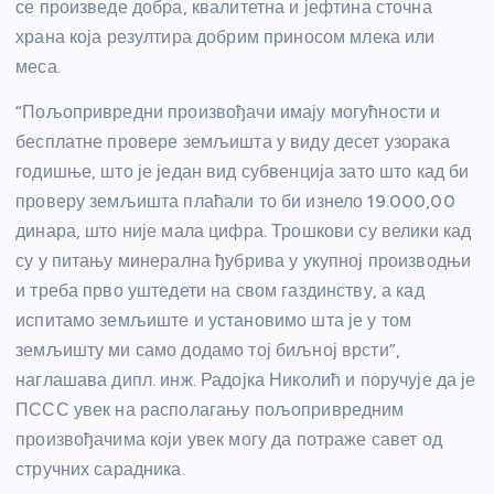
се произведе добра, квалитетна и јефтина сточна
храна која резултира добрим приносом млека или
меса.
“Пољопривредни произвођачи имају могућности и
бесплатне провере земљишта у виду десет узорака
годишње, што је један вид субвенција зато што кад би
проверу земљишта плаћали то би изнело 19.000,00
динара, што није мала цифра. Трошкови су велики кад
су у питању минерална ђубрива у укупној производњи
и треба прво уштедети на свом газдинству, а кад
испитамо земљиште и установимо шта је у том
земљишту ми само додамо тој биљној врсти”,
наглашава дипл. инж. Радојка Николић и поручује да је
ПССС увек на располагању пољопривредним
произвођачима који увек могу да потраже савет од
стручних сарадника.