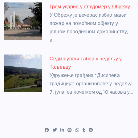
Гром ударио у струјомер у Обрежу
У Обрежу је вечерас избио мањи
пожар на помоћном објекту у
једном породичном домаћинству,
а…
Седмојулски сабор у недељу у
Тољевцу
Удружење грађана "Дисићева
традиција" организоваће у недељу
7. јула, са почетком од 10 часова у…