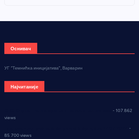
Оснивач
УГ “Темнићка иницијатива”, Варварин
Најчитаније
СНС: Осуда говора мржње и насиља над женама
- 107.862
views
Планска искључења електричне енергије за 27.07.2022.
-
85.700 views