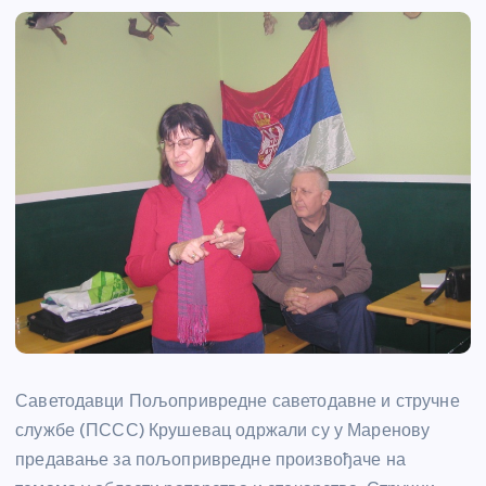
Саветодавци Пољопривредне саветодавне и стручне
службе (ПССС) Крушевац одржали су у Маренову
предавање за пољопривредне произвођаче на