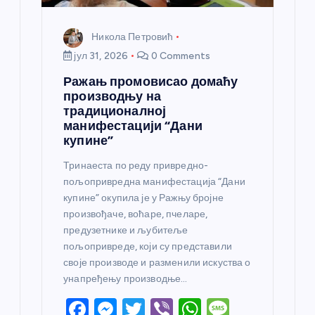
Никола Петровић
јул 31, 2026
0 Comments
Ражањ промовисао домаћу
производњу на
традиционалној
манифестацији “Дани
купине”
Тринаеста по реду привредно-
пољопривредна манифестација “Дани
купине” окупила је у Ражњу бројне
произвођаче, воћаре, пчеларе,
предузетнике и љубитеље
пољопривреде, који су представили
своје производе и разменили искуства о
унапређењу производње…
F
M
T
Vi
W
M