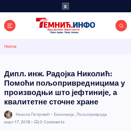
S
k
i
p
t
o
Темнићки
c
Home
o
n
информативн
t
e
Дипл. инж. Радојка Николић:
и портал
n
Помоћи пољопривредницима у
t
производњи што јефтиније, а
квалитетне сточне хране
Никола Петровић
Економија
,
Пољопривреда
март 17, 2018
0 Comments