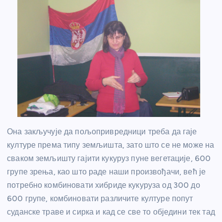
Она закључује да пољопривредници треба да гаје
културе према типу земљишта, зато што се не може на
сваком земљишту гајити кукуруз пуне вегетације, 600
групе зрења, као што раде наши произвођачи, већ је
потребно комбиновати хибриде кукуруза од 300 до
600 групе, комбиновати различите културе попут
суданске траве и сирка и кад се све то обједини тек тад