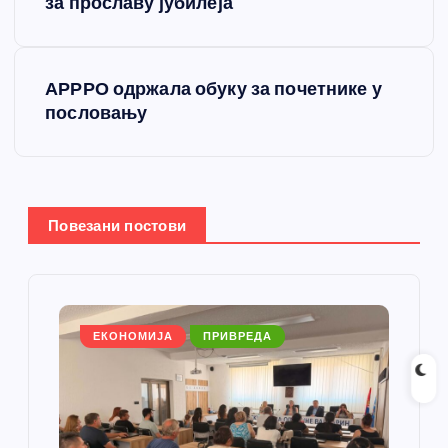
р
за прославу јубилеја
е
АРРРО одржала обуку за почетнике у
т
пословању
а
њ
Повезани постови
е
ч
л
ЕКОНОМИЈА
ПРИВРЕДА
а