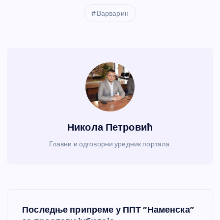
Варварин
Никола Петровић
Главни и одговорни уредник портала.
К
Последње припреме у ППТ “Наменска”