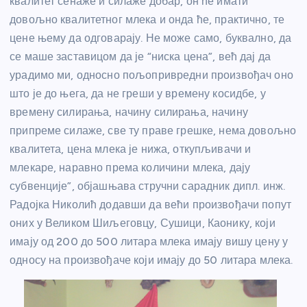
квалитет сенаже и силаже добар, он ће имати
довољно квалитетног млека и онда ће, практично, те
цене њему да одговарају. Не може само, буквално, да
се маше заставицом да је “ниска цена”, већ дај да
урадимо ми, односно пољопривредни произвођач оно
што је до њега, да не греши у времену косидбе, у
времену силирања, начину силирања, начину
припреме силаже, све ту праве грешке, нема довољно
квалитета, цена млека је нижа, откупљивачи и
млекаре, наравно према количини млека, дају
субвенције”, објашњава стручни сарадник дипл. инж.
Радојка Николић додавши да већи произвођачи попут
оних у Великом Шиљеговцу, Сушици, Каонику, који
имају од 200 до 500 литара млека имају вишу цену у
односу на произвођаче који имају до 50 литара млека.