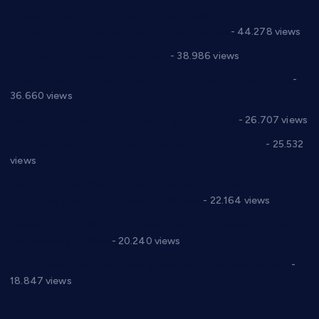
Горан Макрагић директор, Ђорђе Бајић спортски
директор новог прволигаша из Варварина
- 44.278 views
Цене на крушевачким пијацама
- 38.986 views
Планска искључења електричне енергије за 19.05.2021.
-
36.660 views
Реконструкција хотела “Плажа” у Варварину
- 26.707 views
Апел за помоћ породици Марковић из Варварина
- 25.532
views
Саопштење и демант Дома здравља “Др Властимир
Годић” на текст који кружи фејсбуком
- 22.164 views
Јелена Вујић-Обрадовић представник Александровца у
Парламенту Србије
- 20.240 views
Откривена илегална штампарија новца код Варварина
-
18.847 views