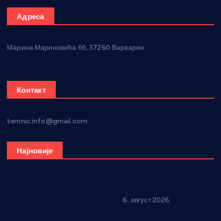
Адреса
Марина Мариновића бб, 37260 Варварин
Контакт
temnic.info@gmail.com
Најновије
Вражогрнци чувају традицију: “Михољски сусрети села”
уз спортска надметања и забаву
6. август 2026.
Варварин подржао 25 нових предузетника: За