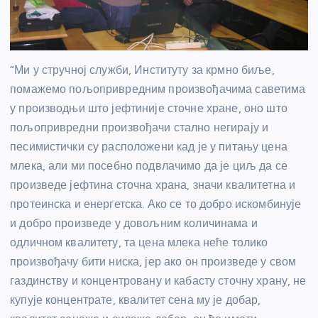
“Ми у стручној служби, Институту за крмно биље,
помажемо пољопривредним произвођачима саветима
у производњи што јефтиније сточне хране, оно што
пољопривредни произвођачи стално негирају и
песимистички су расположени кад је у питању цена
млека, али ми посебно подвлачимо да је циљ да се
произведе јефтина сточна храна, значи квалитетна и
протеинска и енергетска. Ако се то добро искомбинује
и добро произведе у довољним количинама и
одличном квалитету, та цена млека неће толико
произвођачу бити ниска, јер ако он произведе у свом
газдинству и концентровану и кабасту сточну храну, не
купује концентрате, квалитет сена му је добар,