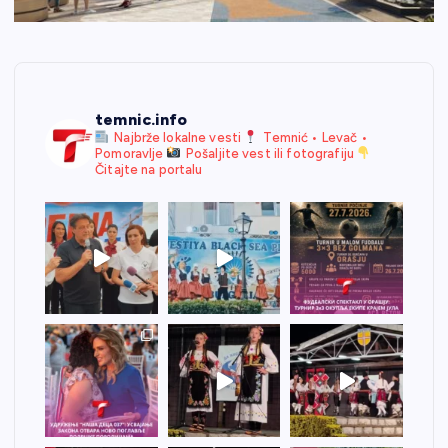
temnic.info
Najbrže lokalne vesti
Temnić • Levač •
Pomoravlje
Pošaljite vest ili fotografiju
Čitajte na portalu