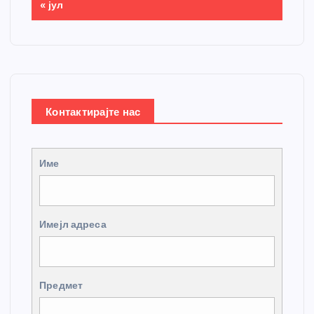
« јул
Контактирајте нас
Име
Имејл адреса
Предмет