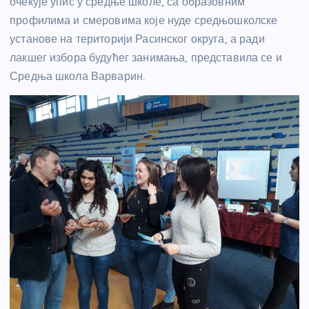
очекује упис у средње школе, са образовним
профилима и смеровима које нуде средњошколске
установе на територији Расинског округа, а ради
лакшег избора будућег занимања, представила се и
Средња школа Варварин.