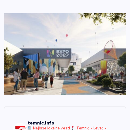
temnic.info
Najbrže lokalne vesti
Temnić • Levač •