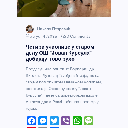
к
а
Никола Петровић
август 4, 2026
0 Comments
Четири учионице у старом
делу ОШ “Јован Курсула”
добијају ново рухо
Председница општине Варварин др
Виолета Лутовац Ђурђевић, заједно са
својим помоћником Немањом Чолићем,
посетила је Основну школу “Јован
Курсула”, где је са директорком школе
Александром Ракић обишла простор у
којем…
F
M
T
Vi
W
M