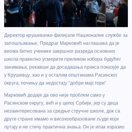
Директор крушевачке филијале Националне службе за
запошљавање, Предраг Марковић наглашава да је
веома битно ученике завршног разреда основних
школа правилно усмерити приликом избора будућег
занимања, рекавши да досадашња пракса показује да
у Крушевцу, као и у осталим општинама Расинског
округа, почињу да недостају “добри мајстори”.
Марковић додаје да ово није проблем само у
Расинском округу, већ и у целој Србији, јер су деца
незаинтересована за средње стручне школе, док са
друге стране имамо и високообразоване људе који
лутају и не стичу практична знања. Он је ипак изразио