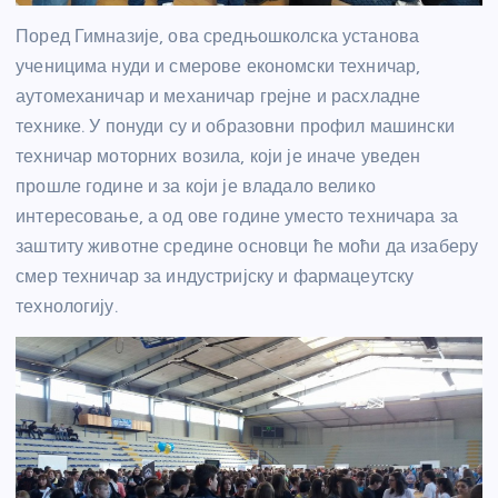
Поред Гимназије, ова средњошколска установа
ученицима нуди и смерове економски техничар,
аутомеханичар и механичар грејне и расхладне
технике. У понуди су и образовни профил машински
техничар моторних возила, који је иначе уведен
прошле године и за који је владало велико
интересовање, а од ове године уместо техничара за
заштиту животне средине основци ће моћи да изаберу
смер техничар за индустријску и фармацеутску
технологију.