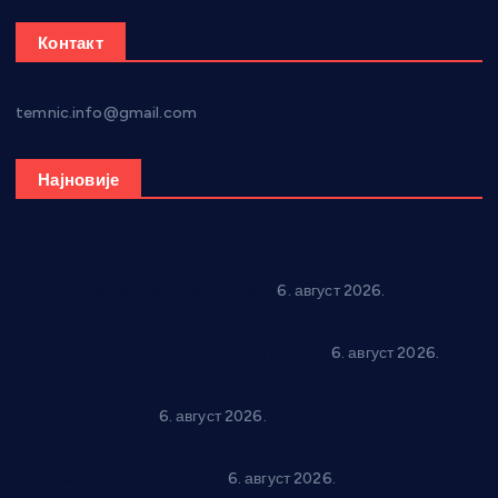
Контакт
temnic.info@gmail.com
Најновије
Вражогрнци чувају традицију: “Михољски сусрети села”
уз спортска надметања и забаву
6. август 2026.
Варварин подржао 25 нових предузетника: За
самозапошљавање по 380.000 динара
6. август 2026.
“Трстеник на Морави” од 10. до 16. августа: Богат програм
за све генерације
6. август 2026.
“Да се ради и гради по твом”: Трстеник улаже 4 милиона
динара у пројекте грађана
6. август 2026.