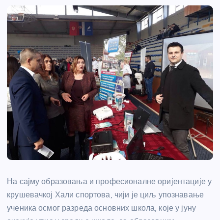
На сајму образовања и професионалне оријентације у
крушевачкој Хали спортова, чији је циљ упознавање
ученика осмог разреда основних школа, које у јуну