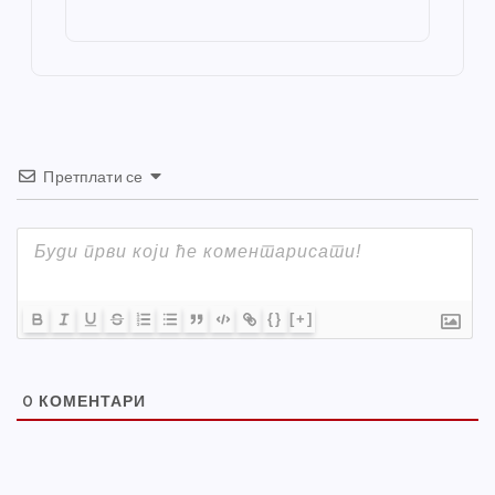
o
g
p
e
st
o
er
p
k
Претплати се
{}
[+]
0
КОМЕНТАРИ