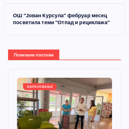
е
ОШ “Јован Курсула” фебруар месец
т
посветила теми “Отпад и рециклажа”
а
њ
Повезани постови
е
ч
л
ОБРАЗОВАЊЕ
а
н