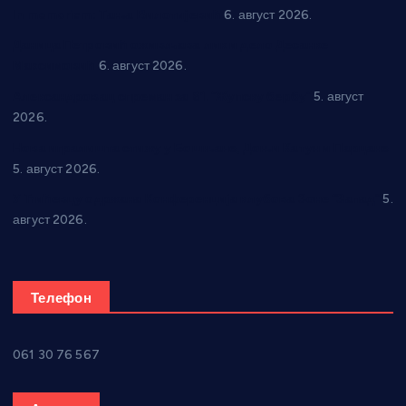
In memoriam: Тања Вилотијевић
6. август 2026.
Даница Петровић оживљава лик и дело Десанке
Максимовић
6. август 2026.
Александровац спреман за 61. “Жупску бербу”
5. август
2026.
Нова игралишта стижу у Бошњане, Доњи Катун и Парцане
5. август 2026.
У Ћићевцу одржана Конференција клубова Зоне “Запад”
5.
август 2026.
Телефон
061 30 76 567