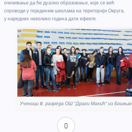
очекивање да ће дуално образовање, које се већ
спроводи у појединим школама на територији Округа,
у наредних неколико година дати ефекте.
Ученици 8. разреда ОШ “Драги Макић” из Бошња
0