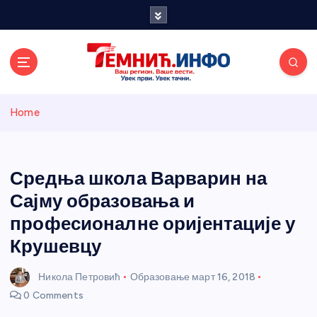
S
k
i
p
t
o
Темнићки
c
Home
o
n
информативн
t
e
Средња школа Варварин на
и портал
n
Сајму образовања и
t
професионалне оријентације у
Крушевцу
Никола Петровић
Образовање
март 16, 2018
0 Comments