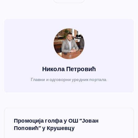
Никола Петровић
Главни и одговорни уредник портала.
К
Промоција голфа у ОШ “Јован
р
Поповић” у Крушевцу