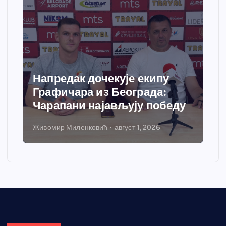
апредак дочекује екипу
Спортс
рафичара из Београда:
добија
арапани најављују победу
грејања
вомир Миленковић
август 1, 2026
Никола Петр