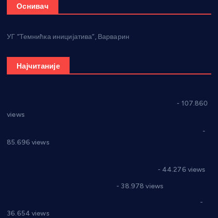
Оснивач
УГ “Темнићка иницијатива”, Варварин
Најчитаније
СНС: Осуда говора мржње и насиља над женама
- 107.860
views
Планска искључења електричне енергије за 27.07.2022.
-
85.696 views
Горан Макрагић директор, Ђорђе Бајић спортски
директор новог прволигаша из Варварина
- 44.276 views
Цене на крушевачким пијацама
- 38.978 views
Планска искључења електричне енергије за 19.05.2021.
-
36.654 views