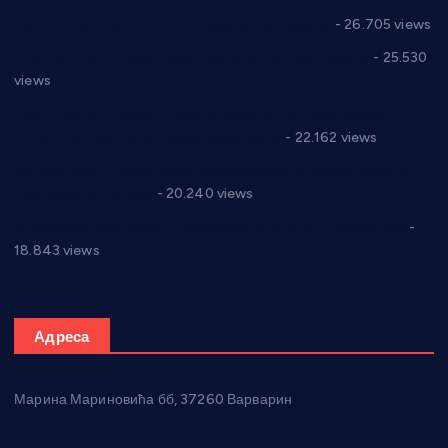
Реконструкција хотела “Плажа” у Варварину
- 26.705 views
Апел за помоћ породици Марковић из Варварина
- 25.530
views
Саопштење и демант Дома здравља “Др Властимир
Годић” на текст који кружи фејсбуком
- 22.162 views
Јелена Вујић-Обрадовић представник Александровца у
Парламенту Србије
- 20.240 views
Откривена илегална штампарија новца код Варварина
-
18.843 views
Адреса
Марина Мариновића бб, 37260 Варварин