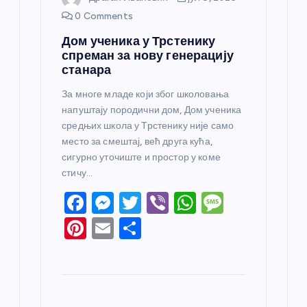
0 Comments
Дом ученика у Трстенику
спреман за нову генерацију
станара
За многе младе који због школовања
напуштају породични дом, Дом ученика
средњих школа у Трстенику није само
место за смештај, већ друга кућа,
сигурно уточиште и простор у коме
стичу…
F
M
T
Vi
W
M
a
e
w
b
h
e
Pi
E
S
c
ss
itt
er
at
ss
nt
m
h
e
e
er
s
a
er
ail
ar
b
n
A
g
e
e