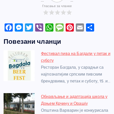
Гласање за чланке
F
M
T
Vi
W
M
Pi
E
S
a
e
w
b
h
e
nt
m
h
Повезани чланци
c
ss
itt
er
at
ss
er
ail
ar
e
e
er
s
a
e
e
Фестивал пива на Багдали у петак и
b
n
A
g
st
суботу
o
g
p
e
Ресторан Багдала, у сарадњи са
o
er
p
најпознатијим српским пивским
брендовима, у петак и суботу, 15. и…
k
Обнављање и адаптација школа у
Доњем Крчину и Орашју
Општина Варварин је конкурисала