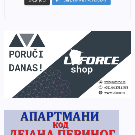
Види још
Запрати на Инстаграму