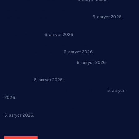
Варварин подржао 25 нових предузетника: За
самозапошљавање по 380.000 динара
6. август 2026.
“Трстеник на Морави” од 10. до 16. августа: Богат програм
за све генерације
6. август 2026.
“Да се ради и гради по твом”: Трстеник улаже 4 милиона
динара у пројекте грађана
6. август 2026.
In memoriam: Тања Вилотијевић
6. август 2026.
Даница Петровић оживљава лик и дело Десанке
Максимовић
6. август 2026.
Александровац спреман за 61. “Жупску бербу”
5. август
2026.
Нова игралишта стижу у Бошњане, Доњи Катун и Парцане
5. август 2026.