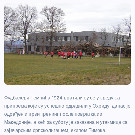
Фудбалери Темнића 1924 вратили су се у среду са
припрема које су успешно одрадили у Охриду, данас је
одрађен и први тренинг после повратка из
Македоније, а већ за суботу је заказана и утакмица са
зајечарским српсколигашем, екипом Тимока.