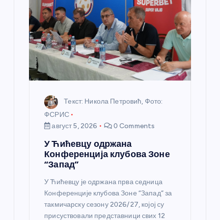
н
к
а
Текст: Никола Петровић, Фото:
ФСРИС
август 5, 2026
0 Comments
У Ћићевцу одржана
Конференција клубова Зоне
“Запад”
У Ћићевцу је одржана прва седница
Конференције клубова Зоне “Запад” за
такмичарску сезону 2026/27, којој су
присуствовали представници свих 12