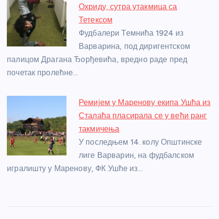
Охриду, сутра утакмица са
Тетексом
Фудбалери Темнића 1924 из
Варварина, под диригентском
палицом Драгана Ђорђевића, вредно раде пред
почетак пролећне…
Ремијем у Маренову екипа Ушћа из
Сталаћа пласирала се у већи ранг
такмичења
У последњем 14. колу Општинске
лиге Варварин, на фудбалском
игралишту у Маренову, ФК Ушће из…