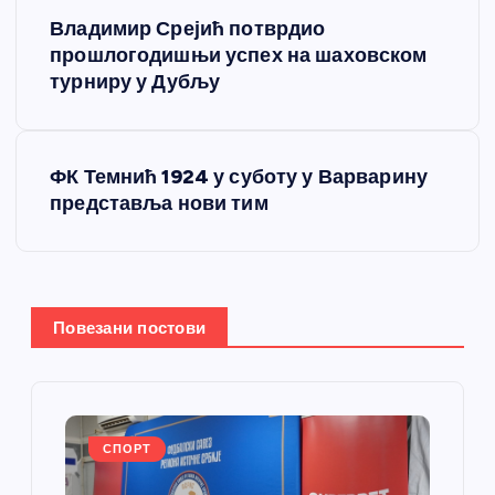
К
Владимир Срејић потврдио
р
прошлогодишњи успех на шаховском
турниру у Дубљу
е
т
ФК Темнић 1924 у суботу у Варварину
представља нови тим
а
њ
е
Повезани постови
ч
л
СПОРТ
а