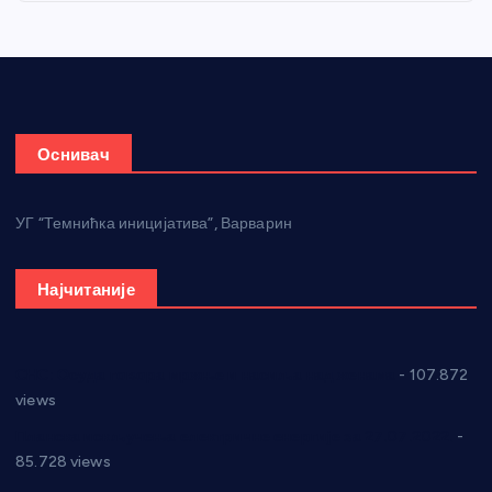
Оснивач
УГ “Темнићка иницијатива”, Варварин
Најчитаније
СНС: Осуда говора мржње и насиља над женама
- 107.872
views
Планска искључења електричне енергије за 27.07.2022.
-
85.728 views