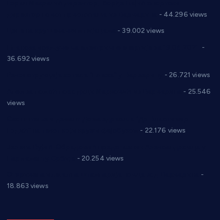
Горан Макрагић директор, Ђорђе Бајић спортски
директор новог прволигаша из Варварина
- 44.296 views
Цене на крушевачким пијацама
- 39.002 views
Планска искључења електричне енергије за 19.05.2021.
-
36.692 views
Реконструкција хотела “Плажа” у Варварину
- 26.721 views
Апел за помоћ породици Марковић из Варварина
- 25.546
views
Саопштење и демант Дома здравља “Др Властимир
Годић” на текст који кружи фејсбуком
- 22.176 views
Јелена Вујић-Обрадовић представник Александровца у
Парламенту Србије
- 20.254 views
Откривена илегална штампарија новца код Варварина
-
18.863 views