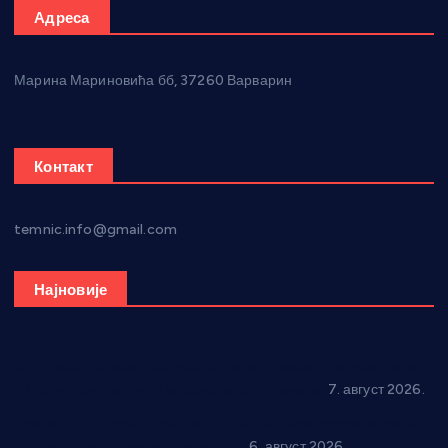
Адреса
Марина Мариновића бб, 37260 Варварин
Контакт
temnic.info@gmail.com
Најновије
Општина Ћићевац наставља да подржава предузетнике:
10 нових субвенција за самозапошљавање
7. август 2026.
Вражогрнци чувају традицију: “Михољски сусрети села”
уз спортска надметања и забаву
6. август 2026.