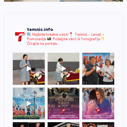
temnic.info
Najbrže lokalne vesti
Temnić • Levač •
Pomoravlje
Pošaljite vest ili fotografiju
Čitajte na portalu