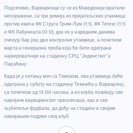
Подсетимо, Варваринци су се из Македоније вратили
непоражени, са три ремија из пријатељских утакмица
против екипа ФК Струга Трим-Лум (1:1), ФК Тетекс (1:1)
и ФК Лабуништа (0:0), док их у наредним данима
очекују бар још две контролне утакмице, а почетком
марта и генерална проба која ће бити одиграна
највероватније на стадиону СРЦ “Јединство” у
Параћину.
Када је у питању меч са Тимоком, ова утакмица биће
одиграна у суботу на стадиону Темнића у Варварину,
са почетком од 13:00 часова, а из клуба позивају све
навијаче варваринског прволигаша, као и све
љубитеље фудбала, да дођу на стадион и својим
навијањем подрже свој клуб.