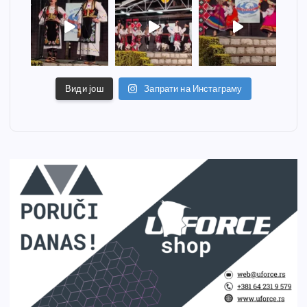
Види још
Запрати на Инстаграму