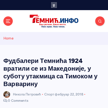
S
k
i
p
t
o
Темнићки
c
Home
o
n
информативн
t
e
Фудбалери Темнића 1924
и портал
n
вратили се из Македоније, у
t
суботу утакмица са Тимоком у
Варварину
Никола Петровић
Спорт
фебруар 22, 2018
0 Comments