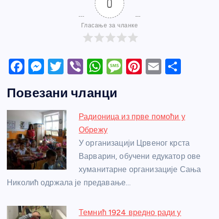
0
Гласање за чланке
F
M
T
Vi
W
M
Pi
E
S
a
e
w
b
h
e
nt
m
h
Повезани чланци
c
ss
itt
er
at
ss
er
ail
ar
e
e
er
s
a
e
e
Радионица из прве помоћи у
b
n
A
g
st
Обрежу
o
g
p
e
У организацији Црвеног крста
o
er
p
Варварин, обучени едукатор ове
хуманитарне организације Сања
k
Николић одржала је предавање…
Темнић 1924 вредно ради у