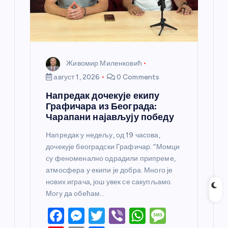
Живомир Миленковић
август 1, 2026
0 Comments
Напредак дочекује екипу
Графичара из Београда:
Чарапани најављују победу
Напредак у недељу, од 19 часова,
дочекује београдски Графичар. “Момци
су феноменално одрадили припреме,
атмосфера у екипи је добра. Много је
нових играча, још увек се сакупљамо.
Могу да обећам…
F
M
T
Vi
W
M