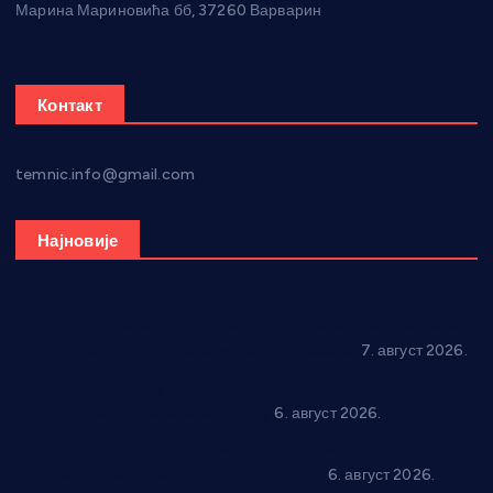
Марина Мариновића бб, 37260 Варварин
Контакт
temnic.info@gmail.com
Најновије
Општина Ћићевац наставља да подржава предузетнике:
10 нових субвенција за самозапошљавање
7. август 2026.
Вражогрнци чувају традицију: “Михољски сусрети села”
уз спортска надметања и забаву
6. август 2026.
Варварин подржао 25 нових предузетника: За
самозапошљавање по 380.000 динара
6. август 2026.