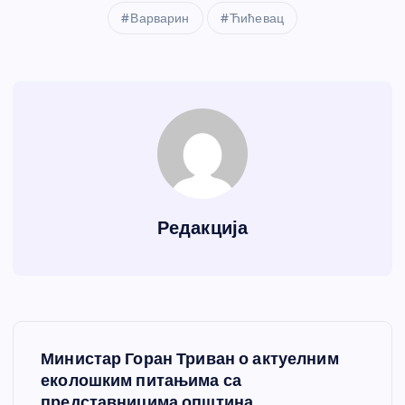
Варварин
Ћићевац
Редакција
К
Министар Горан Триван о актуелним
р
еколошким питањима са
представницима општина