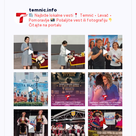
temnic.info
Najbrže lokalne vesti
Temnić • Levač •
Pomoravlje
Pošaljite vest ili fotografiju
Čitajte na portalu