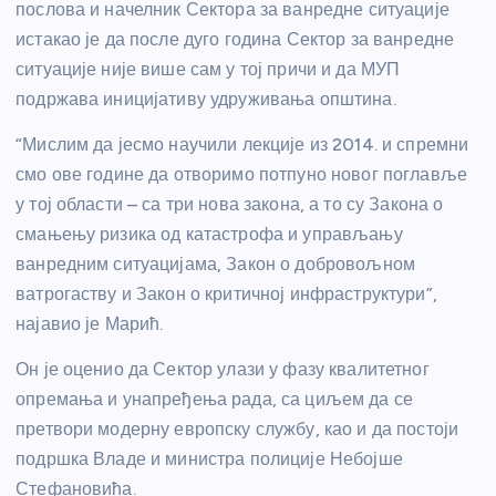
послова и начелник Сектора за ванредне ситуације
истакао је да после дуго година Сектор за ванредне
ситуације није више сам у тој причи и да МУП
подржава иницијативу удруживања општина.
“Мислим да јесмо научили лекције из 2014. и спремни
смо ове године да отворимо потпуно новог поглавље
у тој области – са три нова закона, а то су Закона о
смањењу ризика од катастрофа и управљању
ванредним ситуацијама, Закон о добровољном
ватрогаству и Закон о критичној инфраструктури”,
најавио је Марић.
Он је оценио да Сектор улази у фазу квалитетног
опремања и унапређења рада, са циљем да се
претвори модерну европску службу, као и да постоји
подршка Владе и министра полиције Небојше
Стефановића.