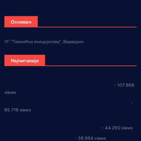
Оснивач
УГ “Темнићка иницијатива”, Варварин
Најчитаније
СНС: Осуда говора мржње и насиља над женама
- 107.868
views
Планска искључења електричне енергије за 27.07.2022.
-
85.718 views
Горан Макрагић директор, Ђорђе Бајић спортски
директор новог прволигаша из Варварина
- 44.290 views
Цене на крушевачким пијацама
- 38.994 views