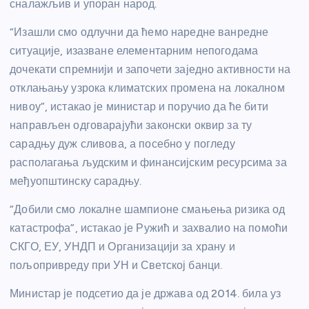
сналажљив и упоран народ.
“Изашли смо одлучни да ћемо наредне ванредне
ситуације, изазване елементарним непогодама
дочекати спремнији и започети заједно активности на
отклањању узрока климатских промена на локалном
нивоу”, истакао је министар и поручио да ће бити
направљен одговарајући законски оквир за ту
сарадњу дуж сливова, а посебно у погледу
располагања људским и финансијским ресурсима за
међуопштинску сарадњу.
“Добили смо локалне шампионе смањења ризика од
катастрофа”, истакао је Ружић и захвалио на помоћи
СКГО, ЕУ, УНДП и Организацији за храну и
пољопривреду при УН и Светској банци.
Министар је подсетио да је држава од 2014. била уз