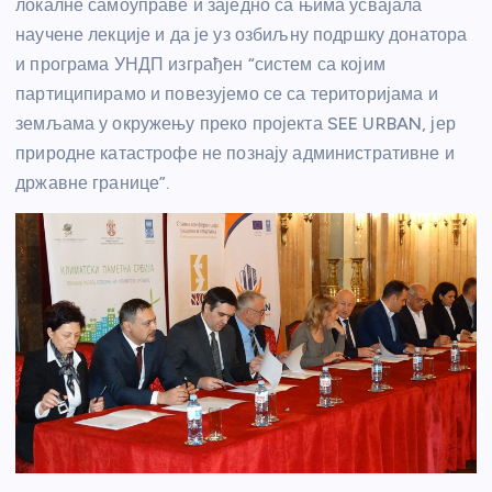
локалне самоуправе и заједно са њима усвајала
научене лекције и да је уз озбиљну подршку донатора
и програма УНДП изграђен “систем са којим
партиципирамо и повезујемо се са територијама и
земљама у окружењу преко пројекта SEE URBAN, јер
природне катастрофе не познају административне и
државне границе”.