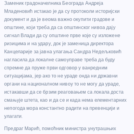
Заменик градоначелника Београда Андреја
Младеновић истакао је да су протоколи историјски
документ и да је веома важно окупити градове и
општине, који треба да са општинског нивоа дају
сигнал Влади да су општине прве које су изложене
ризицима и на удару, док је заменица директора
Канцеларије за јавна улагања Сандра Недељковић
нагласила да локалне самоуправе треба да буду
спремне да пруже први одговор у ванредним
ситуацијама, јер ако то не ураде онда ни државни
органи на националном нивоу то не могу да ураде,
истакавши да се брзим реаговањем са локала доста
смањује штета, као и да се и када нема елементарних
непогода мора константно радити на превенцији и
улагати.
Предраг Марић, помоћник министра унутрашњих