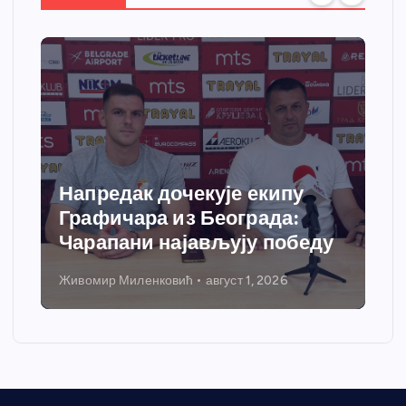
Спортски центар “Ћићевац”
добија савремени систем
грејања
Никола Петровић
јул 31, 2026