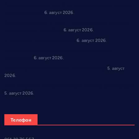
“Трстеник на Морави” од 10. до 16. августа: Богат програм
за све генерације
6. август 2026.
“Да се ради и гради по твом”: Трстеник улаже 4 милиона
динара у пројекте грађана
6. август 2026.
In memoriam: Тања Вилотијевић
6. август 2026.
Даница Петровић оживљава лик и дело Десанке
Максимовић
6. август 2026.
Александровац спреман за 61. “Жупску бербу”
5. август
2026.
Нова игралишта стижу у Бошњане, Доњи Катун и Парцане
5. август 2026.
Телефон