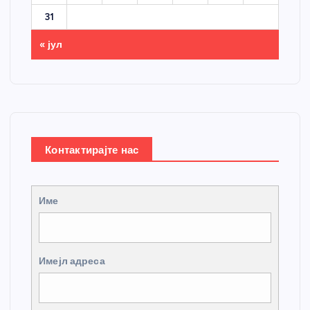
31
« јул
Контактирајте нас
Име
Имејл адреса