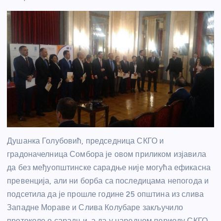
Душанка Голубовић, председница СКГО и
градоначелница Сомбора је овом приликом изјавила
да без међуопштинске сарадње није могућа ефикасна
превенција, али ни борба са последицама непогода и
подсетила да је прошле године 25 општина из слива
Западне Мораве и Слива Колубаре закључило
протоколе о сарадњи, а да у наредном периоду СКГО