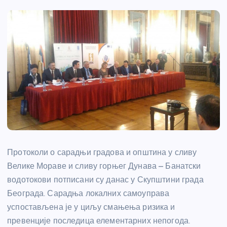
Протоколи о сарадњи градова и општина у сливу
Велике Мораве и сливу горњег Дунава – Банатски
водотокови потписани су данас у Скупштини града
Београда. Сарадња локалних самоуправа
успостављена је у циљу смањења ризика и
превенције последица елементарних непогода.