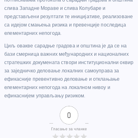
слива Западне Мораве и слива Колубаре и
представљени резултати те иницијативе, реализоване
са идејом смањења ризика и превенције последица
елементарних непогода.
Циљ овакве сарадње градова и општина је да се на
бази смерница важних међународних и националних
стратешких докумената створи институционални оквир
за заједничко деловање локалних самоуправа за
ефикасније превентивно деловање и отклањање
елементарних непогода на локалном нивоу и
ефикаснијем управљању ризиком.
0
Гласање за чланке