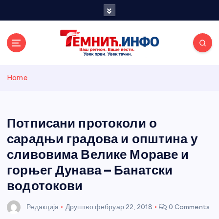
S
k
i
p
t
o
Темнићки
c
Home
o
n
информативн
t
e
Потписани протоколи о
и портал
n
сарадњи градова и општина у
t
сливовима Велике Мораве и
горњег Дунава – Банатски
водотокови
Редакција
Друштво
фебруар 22, 2018
0 Comments