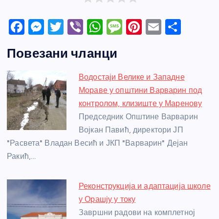
F
M
T
Vi
W
M
Pi
E
S
a
e
w
b
h
e
nt
m
h
Повезани чланци
c
ss
itt
er
at
ss
er
ail
ar
e
e
er
s
a
e
e
Водостаји Велике и Западне
b
n
A
g
st
Мораве у општини Варварин под
o
g
p
e
контролом, клизиште у Маренову
o
er
p
Председник Општине Варварин
Војкан Павић, директори ЈП
k
"Расвета" Владан Весић и ЈКП "Варварин" Дејан
Ракић,…
Реконструкција и адаптација школе
у Орашју у току
Завршни радови на комплетној