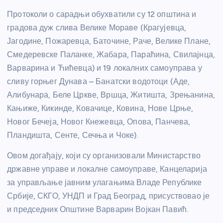
Протоколи о сарадњи обухватили су 12 општина и
градова дуж слива Велике Мораве (Крагујевца,
Јагодине, Пожаревца, Баточине, Раче, Велике Плане,
Смедеревске Паланке, Жабара, Параћина, Свилајнца,
Варварина и Ћићевца) и 19 локалних самоуправа у
сливу горњег Дунава – Банатски водотоци (Аде,
Алибунара, Беле Цркве, Вршца, Житишта, Зрењанина,
Кањиже, Кикинде, Ковачице, Ковина, Нове Црње,
Новог Бечеја, Новог Кнежевца, Опова, Панчева,
Пландишта, Сенте, Сечња и Чоке).
Овом догађају, који су организовали Министарство
државне управе и локалне самоуправе, Канцеларија
за управљање јавним улагањима Владе Републике
Србије, СКГО, УНДП и Град Београд, присуствовао је
и председник Општине Варварин Војкан Павић.