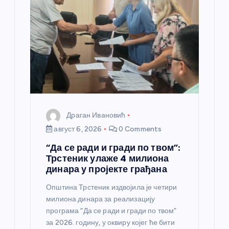
к
а
Драган Ивановић
август 6, 2026
0 Comments
“Да се ради и гради по твом”:
Трстеник улаже 4 милиона
динара у пројекте грађана
Општина Трстеник издвојила је четири
милиона динара за реализацију
програма “Да се ради и гради по твом”
за 2026. годину, у оквиру којег ће бити