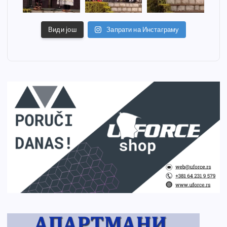
Види још
Запрати на Инстаграму