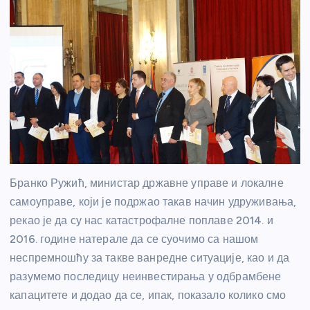
Бранко Ружић, министар државне управе и локалне
самоуправе, који је подржао такав начин удруживања,
рекао је да су нас катастрофалне поплаве 2014. и
2016. године натерале да се суочимо са нашом
неспремношћу за такве ванредне ситуације, као и да
разумемо последицу неинвестирања у одбрамбене
капацитете и додао да се, ипак, показало колико смо