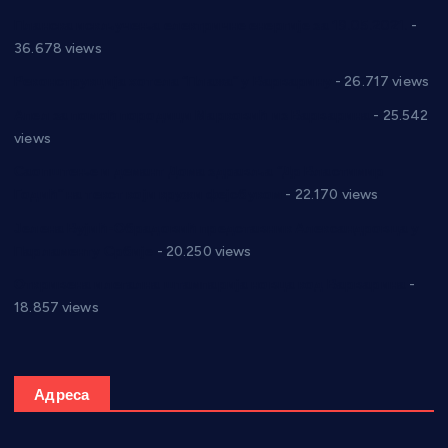
Планска искључења електричне енергије за 19.05.2021.
-
36.678 views
Реконструкција хотела “Плажа” у Варварину
- 26.717 views
Апел за помоћ породици Марковић из Варварина
- 25.542
views
Саопштење и демант Дома здравља “Др Властимир
Годић” на текст који кружи фејсбуком
- 22.170 views
Јелена Вујић-Обрадовић представник Александровца у
Парламенту Србије
- 20.250 views
Откривена илегална штампарија новца код Варварина
-
18.857 views
Адреса