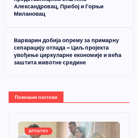
е
Александровац, Прибој и Горњи
Милановац
т
а
Варварин добија опрему за примарну
сепарацију отпада – Циљ пројекта
њ
увођење циркуларне економије и већа
заштита животне средине
е
ч
л
Повезани постови
а
н
ДРУШТВО