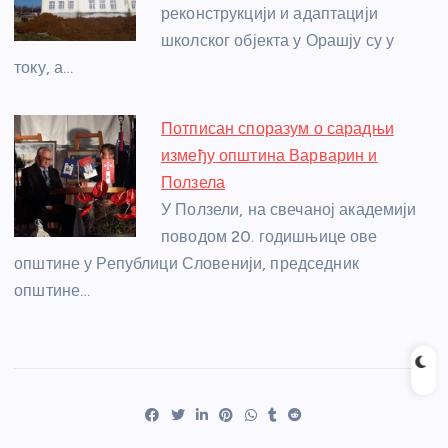
реконструкцији и адаптацији
школског објекта у Орашју су у
току, а…
Потписан споразум о сарадњи
између општина Варварин и
Ползела
У Ползели, на свечаној академији
поводом 20. годишњице ове
општине у Републици Словенији, председник
општине…