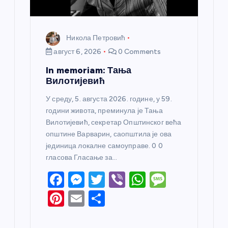
Никола Петровић
август 6, 2026
0 Comments
In memoriam: Тања
Вилотијевић
У среду, 5. августа 2026. године, у 59.
години живота, преминула је Тања
Вилотијевић, секретар Општинског већа
општине Варварин, саопштила је ова
јединица локалне самоуправе. 0 0
гласова Гласање за…
F
M
T
Vi
W
M
a
e
w
b
h
e
Pi
E
S
c
ss
itt
er
at
ss
nt
m
h