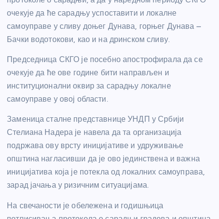
очекује да ће сарадњу успоставити и локалне
самоуправе у сливу доњег Дунава, горњег Дунава –
Бачки водотокови, као и на дринском сливу.
Председница СКГО је посебно апострофирала да се
очекује да ће ове године бити направљен и
институционални оквир за сарадњу локалне
самоуправе у овој области.
Заменица сталне представнице УНДП у Србији
Стелиана Надера је навела да та организација
подржава ову врсту иницијативе и удруживање
општина нагласивши да је ово јединствена и важна
иницијатива која је потекла од локалних самоуправа,
зарад јачања у ризичним ситуацијама.
На свечаности је обележена и годишњица
потписивања протокола о сарадњи градова и општина