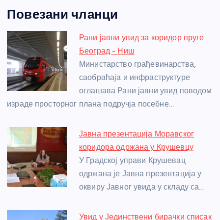
a
e
w
b
h
e
nt
m
h
Повезани чланци
c
ss
itt
er
at
ss
er
ail
ar
e
e
er
s
a
e
e
Рани јавни увид за коридор пруге
b
n
A
g
st
Београд - Ниш
o
g
p
e
Министарство грађевинарства,
o
er
p
саобраћаја и инфраструктуре
оглашава Рани јавни увид поводом
k
израде просторног плана подручја посебне…
Јавна презентација Моравског
коридора одржана у Крушевцу
У Градској управи Крушевац
одржана је Јавна презентација у
оквиру Јавног увида у складу са…
Увид у Јединствени бирачки списак