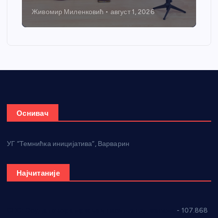
Живомир Миленковић
август 1, 2026
Оснивач
УГ “Темнићка иницијатива”, Варварин
Најчитаније
СНС: Осуда говора мржње и насиља над женама
- 107.868