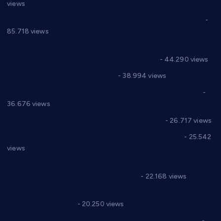
views
Планска искључења електричне енергије за 27.07.2022.
-
85.718 views
Горан Макрагић директор, Ђорђе Бајић спортски
директор новог прволигаша из Варварина
- 44.290 views
Цене на крушевачким пијацама
- 38.994 views
Планска искључења електричне енергије за 19.05.2021.
-
36.676 views
Реконструкција хотела “Плажа” у Варварину
- 26.717 views
Апел за помоћ породици Марковић из Варварина
- 25.542
views
Саопштење и демант Дома здравља “Др Властимир
Годић” на текст који кружи фејсбуком
- 22.168 views
Јелена Вујић-Обрадовић представник Александровца у
Парламенту Србије
- 20.250 views
Откривена илегална штампарија новца код Варварина
-