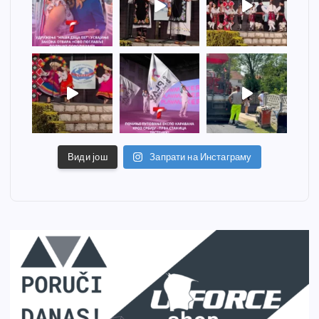
Види још
Запрати на Инстаграму