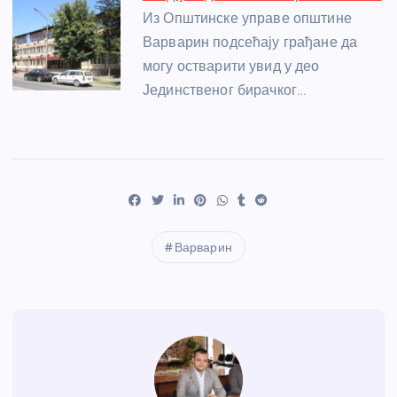
Из Општинске управе општине
Варварин подсећају грађане да
могу остварити увид у део
Јединственог бирачког…
Варварин