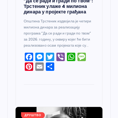
“Да се ради и гради по твом”:
Трстеник улаже 4 милиона
динара у пројекте грађана
Општина Трстеник издвојила је четири
милиона динара за реализацију
програма “Да се ради и гради по твом”
за 2026. годину, у оквиру којег ће бити
реализовано осам пројеката које су…
F
M
T
Vi
W
M
a
e
w
b
h
e
Pi
E
S
c
ss
itt
er
at
ss
nt
m
h
e
e
er
s
a
er
ail
ar
b
n
A
g
e
e
o
g
p
e
st
o
er
p
k
ДРУШТВО