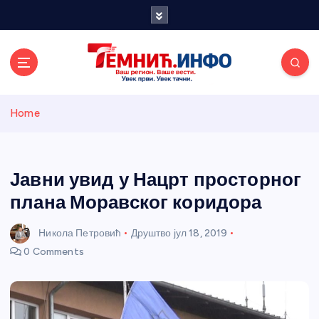
S
k
i
p
t
o
Темнићки
c
Home
o
n
информативн
t
e
Јавни увид у Нацрт просторног
и портал
n
плана Моравског коридора
t
Никола Петровић
Друштво
јул 18, 2019
0 Comments