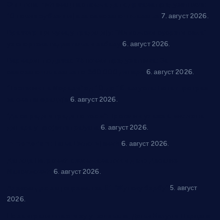
Општина Ћићевац наставља да подржава предузетнике:
10 нових субвенција за самозапошљавање
7. август 2026.
Вражогрнци чувају традицију: “Михољски сусрети села”
уз спортска надметања и забаву
6. август 2026.
Варварин подржао 25 нових предузетника: За
самозапошљавање по 380.000 динара
6. август 2026.
“Трстеник на Морави” од 10. до 16. августа: Богат програм
за све генерације
6. август 2026.
“Да се ради и гради по твом”: Трстеник улаже 4 милиона
динара у пројекте грађана
6. август 2026.
In memoriam: Тања Вилотијевић
6. август 2026.
Даница Петровић оживљава лик и дело Десанке
Максимовић
6. август 2026.
Александровац спреман за 61. “Жупску бербу”
5. август
2026.
Нова игралишта стижу у Бошњане, Доњи Катун и Парцане