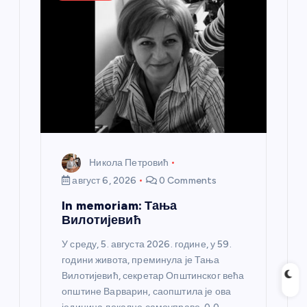
Никола Петровић
август 6, 2026
0 Comments
In memoriam: Тања
Вилотијевић
У среду, 5. августа 2026. године, у 59.
години живота, преминула је Тања
Вилотијевић, секретар Општинског већа
општине Варварин, саопштила је ова