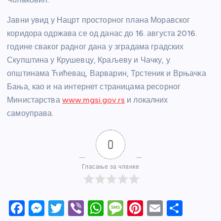
Јавни увид у Нацрт просторног плана Моравског
коридора одржава се од данас до 16. августа 2016.
године сваког радног дана у зградама градских
Скупштина у Крушевцу, Краљеву и Чачку, у
општинама Ћићевац, Варварин, Трстеник и Врњачка
Бања, као и на интернет страницама ресорног
Министарства
www.mgsi.gov.rs
и локалних
самоуправа.
0
Гласање за чланке
F
M
T
Vi
W
M
Pi
E
S