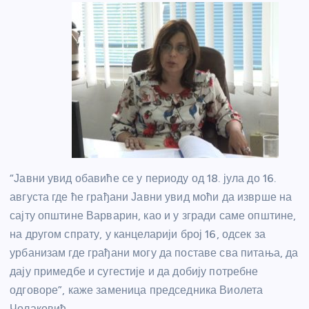
“Јавни увид обавиће се у периоду од 18. јула до 16.
августа где ће грађани Јавни увид моћи да изврше на
сајту општине Варварин, као и у згради саме општине,
на другом спрату, у канцеларији број 16, одсек за
урбанизам где грађани могу да поставе сва питања, да
дају примедбе и сугестије и да добију потребне
одговоре”, каже заменица председника Виолета
Чолаковић.