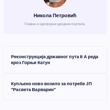
Никола Петровић
Главни и одговорни уредник портала.
К
Реконструкција државног пута II А реда
р
кроз Горњи Катун
е
Купљено ново возило за потребе ЈП
т
“Расвета Варварин”
а