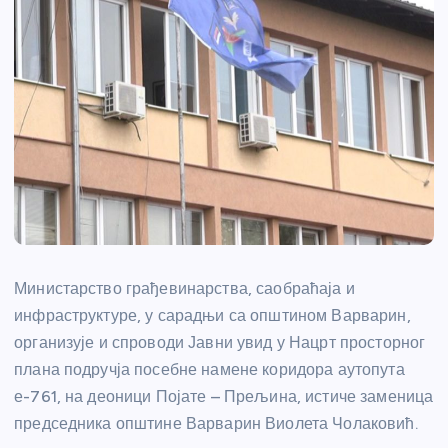
Министарство грађевинарства, саобраћаја и
инфраструктуре, у сарадњи са општином Варварин,
организује и спроводи Јавни увид у Нацрт просторног
плана подручја посебне намене коридора аутопута
е-761, на деоници Појате – Прељина, истиче заменица
председника општине Варварин Виолета Чолаковић.