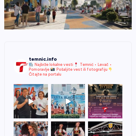
temnic.info
Najbrže lokalne vesti
Temnić • Levač •
Pomoravlje
Pošaljite vest ili fotografiju
Čitajte na portalu