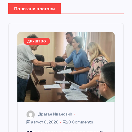
њ
Повезани постови
е
ч
л
ДРУШТВО
а
н
к
а
Драган Ивановић
август 6, 2026
0 Comments