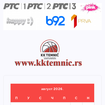
август 2026.
П
У
С
Ч
П
С
Н