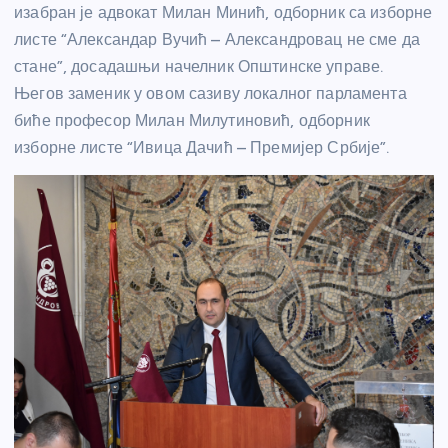
изабран је адвокат Милан Минић, одборник са изборне
листе “Александар Вучић – Александровац не сме да
стане”, досадашњи начелник Општинске управе.
Његов заменик у овом сазиву локалног парламента
биће професор Милан Милутиновић, одборник
изборне листе “Ивица Дачић – Премијер Србије”.