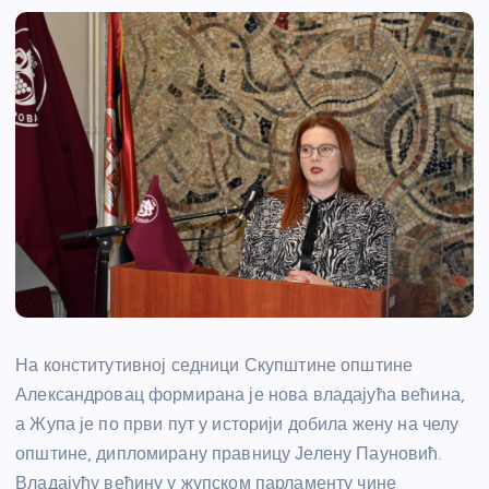
На конститутивној седници Скупштине општине
Александровац формирана је нова владајућа већина,
а Жупа је по први пут у историји добила жену на челу
општине, дипломирану правницу Јелену Пауновић.
Владајућу већину у жупском парламенту чине