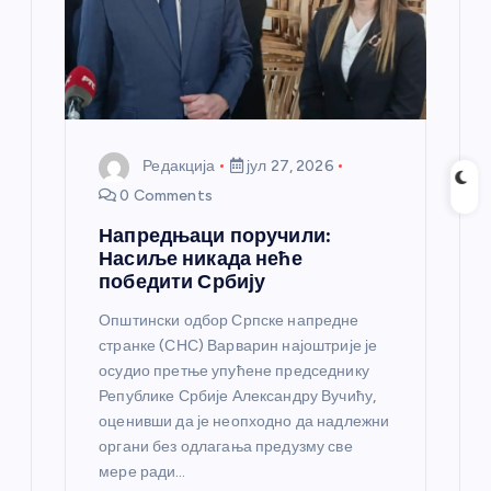
к
а
Редакција
јул 27, 2026
0 Comments
Напредњаци поручили:
Насиље никада неће
победити Србију
Општински одбор Српске напредне
странке (СНС) Варварин најоштрије је
осудио претње упућене председнику
Републике Србије Александру Вучићу,
оценивши да је неопходно да надлежни
органи без одлагања предузму све
мере ради…