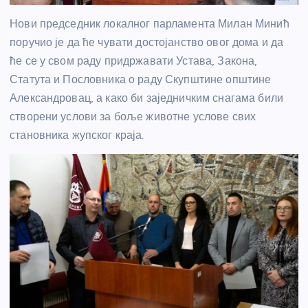
Нови председник локалног парламента Милан Минић
поручио је да ће чувати достојанство овог дома и да
ће се у свом раду придржавати Устава, Закона,
Статута и Пословника о раду Скупштине општине
Александровац, а како би заједничким снагама били
створени услови за боље животне услове свих
становника жупског краја.