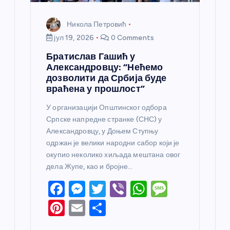
Никола Петровић
јул 19, 2026
0 Comments
Братислав Гашић у
Александровцу: “Нећемо
дозволити да Србија буде
враћена у прошлост”
У организацији Општинског одбора
Српске напредне странке (СНС) у
Александровцу, у Доњем Ступњу
одржан је велики народни сабор који је
окупио неколико хиљада мештана овог
дела Жупе, као и бројне…
F
M
T
Vi
W
M
a
e
w
b
h
e
Pi
E
S
c
ss
itt
er
at
ss
nt
m
h