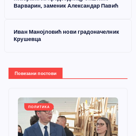
р
Варварин, заменик Александар Павић
е
т
Иван Манојловић нови градоначелник
Крушевца
а
њ
е
Повезани постови
ч
л
ПОЛИТИКА
а
н