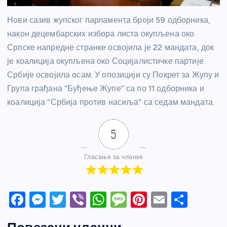
Нови сазив жупског парламента броји 59 одборника,
након децембарских избора листа окупљена око
Српске напредне странке освојила је 22 мандата, док
је коалиција окупљена око Социјалистичке партије
Србије освојила осам. У опозицији су Покрет за Жупу и
Група грађана “Буђење Жупе” са по 11 одборника и
коалиција “Србија против насиља” са седам мандата.
5
Гласање за чланке
F
M
T
Vi
W
M
Pi
E
S
a
e
w
b
h
e
nt
m
h