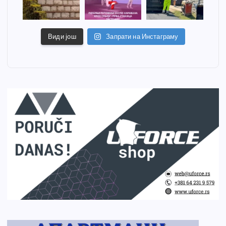
Види још
Запрати на Инстаграму