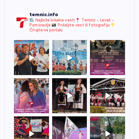
temnic.info
Najbrže lokalne vesti
Temnić • Levač •
Pomoravlje
Pošaljite vest ili fotografiju
Čitajte na portalu