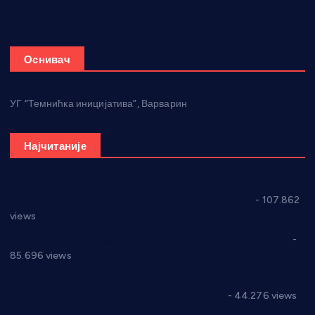
Оснивач
УГ “Темнићка иницијатива”, Варварин
Најчитаније
СНС: Осуда говора мржње и насиља над женама
- 107.862
views
Планска искључења електричне енергије за 27.07.2022.
-
85.696 views
Горан Макрагић директор, Ђорђе Бајић спортски
директор новог прволигаша из Варварина
- 44.276 views