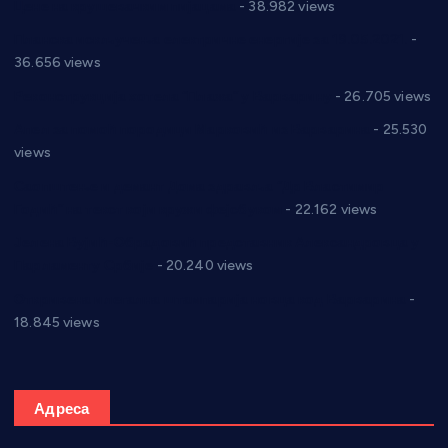
Цене на крушевачким пијацама
- 38.982 views
Планска искључења електричне енергије за 19.05.2021.
-
36.656 views
Реконструкција хотела “Плажа” у Варварину
- 26.705 views
Апел за помоћ породици Марковић из Варварина
- 25.530
views
Саопштење и демант Дома здравља “Др Властимир
Годић” на текст који кружи фејсбуком
- 22.162 views
Јелена Вујић-Обрадовић представник Александровца у
Парламенту Србије
- 20.240 views
Откривена илегална штампарија новца код Варварина
-
18.845 views
Адреса