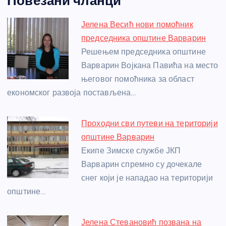
Повезани чланци
c
ss
itt
er
at
ss
er
ail
ar
e
e
er
s
a
e
e
Јелена Весић нови помоћник
b
n
A
g
st
председника општине Варварин
o
g
p
e
Решењем председника општине
o
er
p
Варварин Војкана Павића на место
његовог помоћника за област
k
економског развоја постављена…
Проходни сви путеви на територији
општине Варварин
Екипе Зимске службе ЈКП
Варварин спремно су дочекале
снег који је нападао на територији
општине…
Јелена Стевановић позвана на