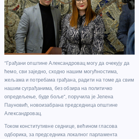
“Грађани општине Александровац могу да очекују да
ћемо, сви заједно, сходно нашим могућностима,
жељама и потребама грађана, радити на томе да свим
нашим суграђанима, без обзира на политичко
опредељење, буде боље”, поручила је Јелена
Пауновић, новоизабрана председница општине
Александровац.
Током конститутивне седнице, већином гласова
одборика, за председника локалног парламента