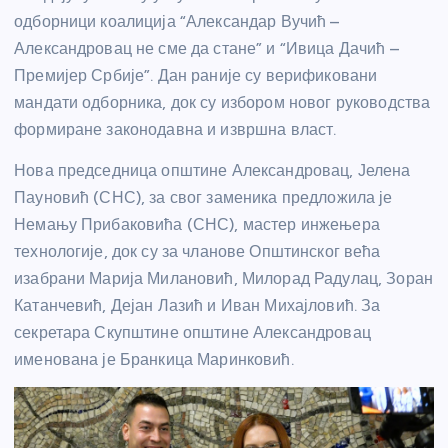
одборници коалиција “Александар Вучић –
Александровац не сме да стане” и “Ивица Дачић –
Премијер Србије”. Дан раније су верификовани
мандати одборника, док су избором новог руководства
формиране законодавна и извршна власт.
Нова председница општине Александровац, Јелена
Пауновић (СНС), за свог заменика предложила је
Немању Прибаковића (СНС), мастер инжењера
технологије, док су за чланове Општинског већа
изабрани Марија Милановић, Милорад Радулац, Зоран
Катанчевић, Дејан Лазић и Иван Михајловић. За
секретара Скупштине општине Александровац
именована је Бранкица Маринковић.