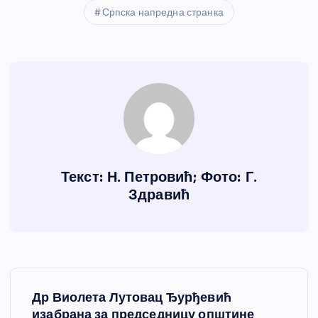
Српска напредна странка
Текст: Н. Петровић; Фото: Г.
Здравић
К
Др Виолета Лутовац Ђурђевић
изабрана за председницу општине