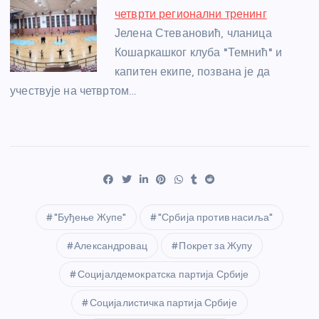
четврти регионални тренинг
Јелена Стевановић, чланица
Кошаркашког клуба "Темнић" и
капитен екипе, позвана је да
учествује на четвртом…
"Буђење Жупе"
"Србија против насиља"
Александровац
Покрет за Жупу
Социјалдемократска партија Србије
Социјалистичка партија Србије