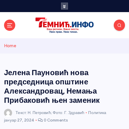
S
k
i
p
t
o
Темнићки
c
Home
o
n
информативн
t
e
Јелена Пауновић нова
и портал
n
председница општине
t
Александровац, Немања
Прибаковић њен заменик
Текст: Н. Петровић; Фото: Г. Здравић
Политика
јануар 27, 2024
0 Comments