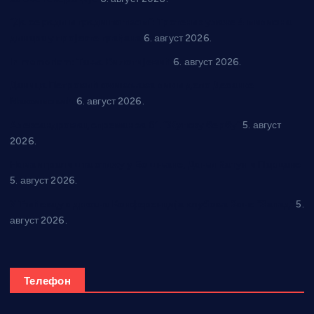
“Да се ради и гради по твом”: Трстеник улаже 4 милиона
динара у пројекте грађана
6. август 2026.
In memoriam: Тања Вилотијевић
6. август 2026.
Даница Петровић оживљава лик и дело Десанке
Максимовић
6. август 2026.
Александровац спреман за 61. “Жупску бербу”
5. август
2026.
Нова игралишта стижу у Бошњане, Доњи Катун и Парцане
5. август 2026.
У Ћићевцу одржана Конференција клубова Зоне “Запад”
5.
август 2026.
Телефон