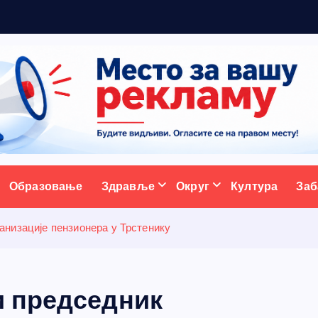
м
а
ативни портал
Образовање
Здравље
Округ
Култура
Заб
низације пензионера у Трстенику
и председник