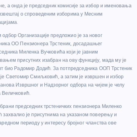
е, а онда је председник комисије за избор и именовања
извештај о спроведеним изборима у Месним
ацијама.
 одбор Организације предложио је за новог
ника ОО Пензионера Трстеник, досадашњег
седника Миленка Вучковића који је јавним
вањем присутних изабран на ову функцију, мада му је
нт био Радомир Додић. За потпредседника ООП Трстеник
 је Светомир Смиљковић, а затим је извршен и избор
ланова Извршног и Надзорног одбора на чијем је челу
 Величковић.
брани председник трстеничких пензионера Миленко
ћ захвалио је присутнима на указаном поверењу и
аредном периоду у интересу бројног чланства ове