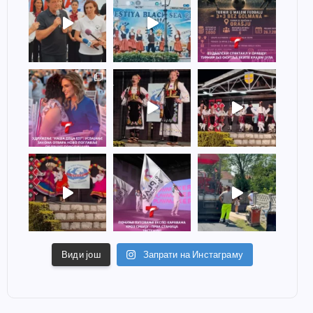
Види још
Запрати на Инстаграму