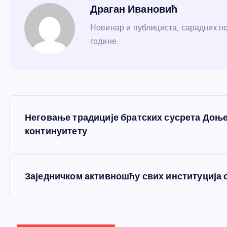
Драган Ивановић
Новинар и публициста, сарадник по
године.
К
Неговање традиције братских сусрета Доњег
р
континуитету
е
Заједничком активношћу свих институција 
т
а