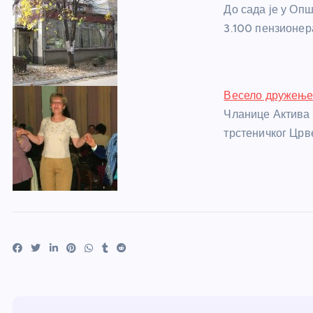
До сада је у Оп
3.100 пензионер
Весело дружење
Чланице Актива 
трстеничког Црве