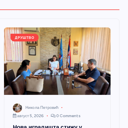
ДРУШТВО
Никола Петровић
август 5, 2026
0 Comments
Нова игралишта стижу у