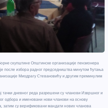
зборне скупштине Општинске организације пензионера
 је после избора радног председништва минутом ћутања
анизације Миодрагу Стевановићу и другим преминулим
ој тачки дневног реда разрешени су чланови Извршног и
ог одбора и именовани нови чланови на основу
а, затим су верификовани мандати нових чланова