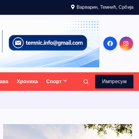
Варварин, Темнић, Србија
ава
Хроника
Спорт
Импресум