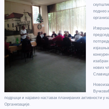
скупштин
поднео 
организ
Извршни
председ
потпред
изјашња
конкуре
изабран
нових ч
Славица
Новоиза
Вучкови
подршци и најавио наставак планираних активности у н
Организације.