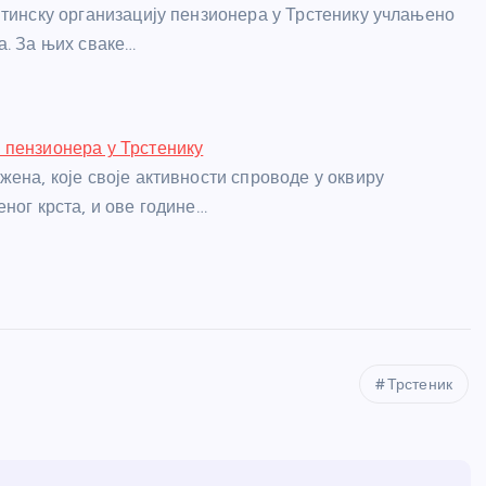
штинску организацију пензионера у Трстенику учлањено
а. За њих сваке…
 пензионера у Трстенику
жена, које своје активности спроводе у оквиру
ног крста, и ове године…
Трстеник