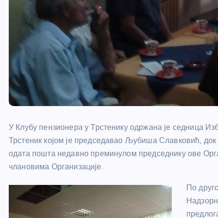
У Клубу пензионера у Трстенику одржана је седница И
Трстеник којом је председавао Љубиша Славковић, док
одата пошта недавно преминулом председнику ове Орг
члановима Организације.
По друг
Надзорн
предлог