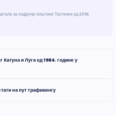
ртала за подручје општине Трстеник од 2016.
 Катуна и Луга од 1984. године у
стати на пут трафикингу