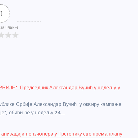
0
за чланке
ИЈЕ": Председник Александар Вучић у недељу у
блике Србије Александар Вучић, у оквиру кампање
је", обићи ће у недељу 24.…
ганизацији пензионера у Трстенику све према плану