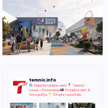
temnic.info
Najbrže lokalne vesti
Temnić •
Levač • Pomoravlje
Pošaljite vest ili
fotografiju
Čitajte na portalu