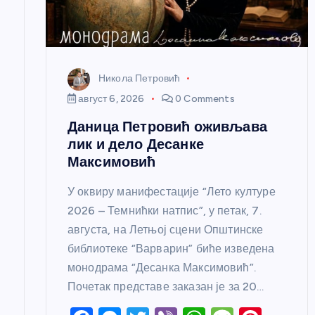
а
н
к
Никола Петровић
август 6, 2026
0 Comments
а
Даница Петровић оживљава
лик и дело Десанке
Максимовић
У оквиру манифестације “Лето културе
2026 – Темнићки натпис”, у петак, 7.
августа, на Летњој сцени Општинске
библиотеке “Варварин” биће изведена
монодрама “Десанка Максимовић”.
Почетак представе заказан је за 20…