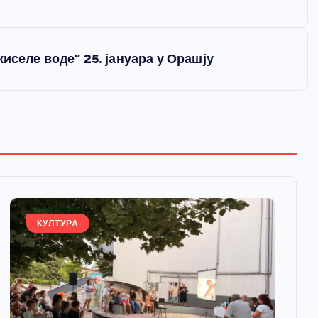
иселе воде” 25. јануара у Орашју
КУЛТУРА