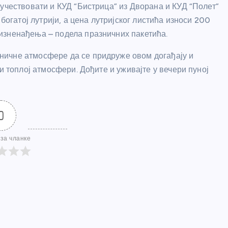
учествовати и КУД “Бистрица” из Дворана и КУД “Полет”
богатој лутрији, а цена лутријског листића износи 200
изненађења – подела празничних пакетића.
ничне атмосфере да се придруже овом догађају и
и топлој атмосфери. Дођите и уживајте у вечери пуној
0
за чланке