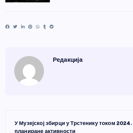
Редакција
К
У Музејској збирци у Трстенику током 2024
планиране активности