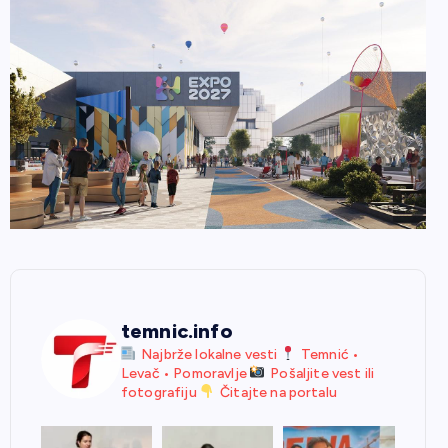
temnic.info
Najbrže lokalne vesti
Temnić •
Levač • Pomoravlje
Pošaljite vest ili
fotografiju
Čitajte na portalu