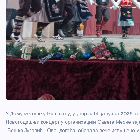
У Дому културе у Бошњану, у уторак 14. јануара 2025. г
Новогодишњи концерт у организацији Савета Месне зај
“Бошко Југовић”. Овај догађај обећава вече испуњено 