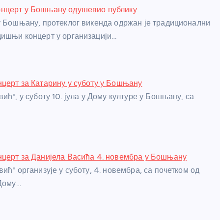
нцерт у Бошњану одушевио публику
у Бошњану, протеклог викенда одржан је традиционални
ишњи концерт у организацији…
церт за Катарину у суботу у Бошњану
ић", у суботу 10. јула у Дому културе у Бошњану, са
церт за Данијела Васића 4. новембра у Бошњану
ић" организује у суботу, 4. новембра, са почетком од
 Дому…