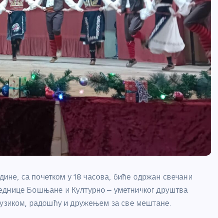
одине, са почетком у 18 часова, биће одржан свечани
еднице Бошњане и Културно – уметничког друштва
музиком, радошћу и дружењем за све мештане.