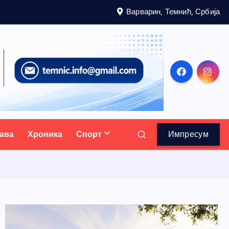
Варварин, Темнић, Србија
ава
Хроника
Спорт
Импресум