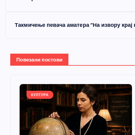
р
е
Такмичење певача аматера “На извору крај к
т
а
Повезани постови
њ
е
КУЛТУРА
ч
л