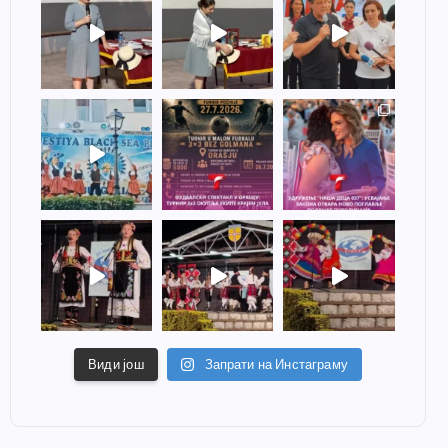
Види још
Запрати на Инстаграму