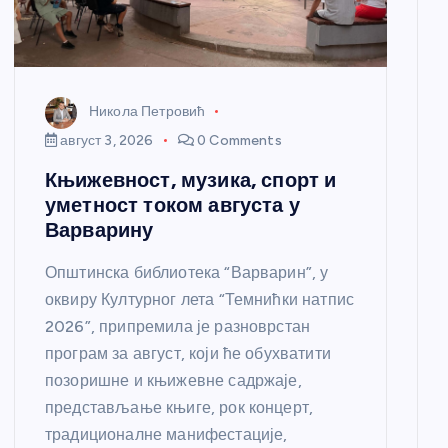
Никола Петровић
август 3, 2026
0 Comments
Књижевност, музика, спорт и
уметност током августа у
Варварину
Општинска библиотека “Варварин”, у
оквиру Културног лета “Темнићки натпис
2026”, припремила је разноврстан
програм за август, који ће обухватити
позоришне и књижевне садржаје,
представљање књиге, рок концерт,
традиционалне манифестације,