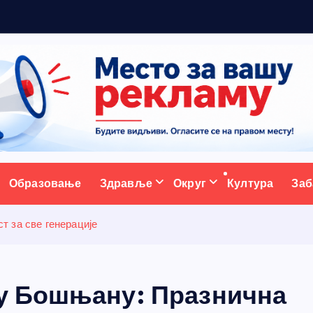
р
а
ативни портал
Образовање
Здравље
Округ
Култура
Заб
 за све генерације
у Бошњану: Празнична