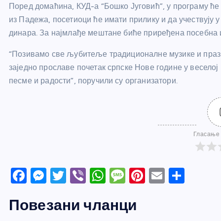
Поред домаћина, КУД-а “Бошко Југовић”, у програму ће 
из Падежа, посетиоци ће имати прилику и да учествују у 
динара. За најмлађе мештане биће приређена посебна 
“Позивамо све љубитеље традиционалне музике и праз
заједно прославе почетак српске Нове године у веселој 
песме и радости”, поручили су организатори.
Гласање 
F
M
T
Vi
W
M
Pi
E
S
a
e
w
b
h
e
nt
m
h
Повезани чланци
c
ss
itt
er
at
ss
er
ail
ar