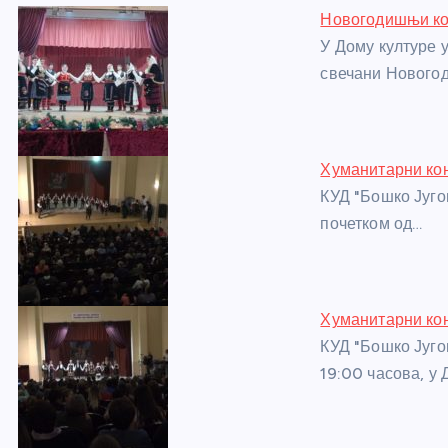
e
e
er
s
a
e
e
Новогодишњи ко
b
n
A
g
st
У Дому културе 
o
g
p
e
свечани Новогод
o
er
p
k
Хуманитарни кон
КУД "Бошко Југов
почетком од…
Хуманитарни кон
КУД "Бошко Југов
19:00 часова, у