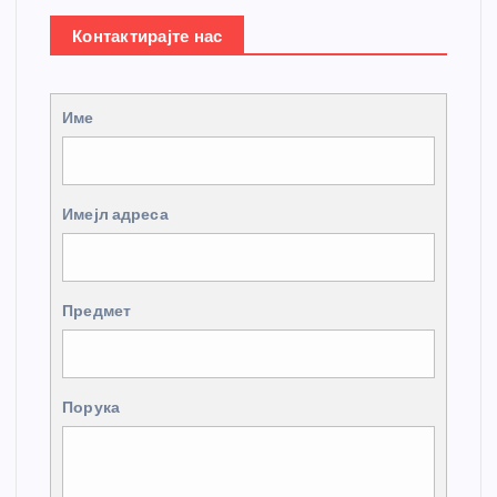
Контактирајте нас
Име
Имејл адреса
Предмет
Порука