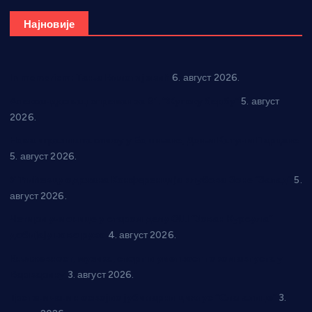
Најновије
In memoriam: Тања Вилотијевић
6. август 2026.
Александровац спреман за 61. “Жупску бербу”
5. август
2026.
Нова игралишта стижу у Бошњане, Доњи Катун и Парцане
5. август 2026.
У Ћићевцу одржана Конференција клубова Зоне “Запад”
5.
август 2026.
Четири учионице у старом делу ОШ “Јован Курсула”
добијају ново рухо
4. август 2026.
Књижевност, музика, спорт и уметност током августа у
Варварину
3. август 2026.
Трстеничанин освојио јубиларни циклус “Слагалице”
3.