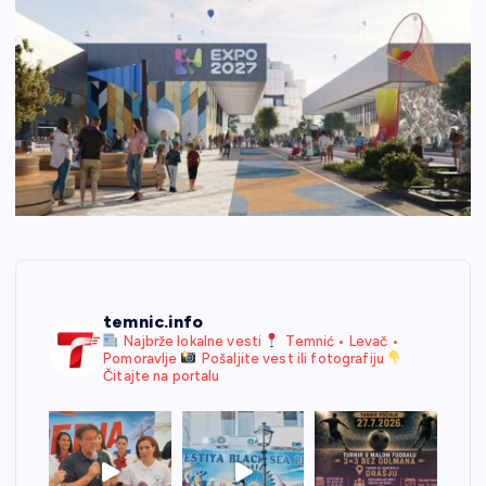
temnic.info
Najbrže lokalne vesti
Temnić • Levač •
Pomoravlje
Pošaljite vest ili fotografiju
Čitajte na portalu