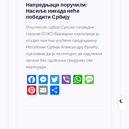
Напредњаци поручили:
Насиље никада неће
победити Србију
Општински одбор Српске напредне
странке (СНС) Варварин најоштрије је
осудио претње упућене председнику
Републике Србије Александру Вучићу,
оценивши да је неопходно да надлежни
органи без одлагања предузму све
мере ради…
F
M
T
Vi
W
M
a
e
w
b
h
e
Pi
E
S
c
ss
itt
er
at
ss
nt
m
h
e
e
er
s
a
er
ail
ar
b
n
A
g
e
e
o
g
p
e
st