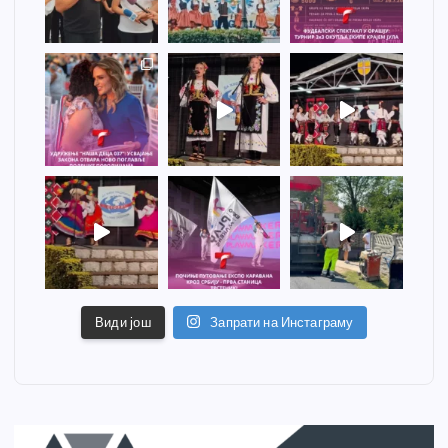
Види још
Запрати на Инстаграму