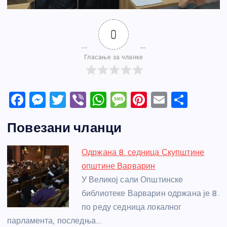
0
Гласање за чланке
F
M
T
Vi
W
M
Pi
E
S
a
e
w
b
h
e
nt
m
h
Повезани чланци
c
ss
itt
er
at
ss
er
ail
ar
e
e
er
s
a
e
e
Одржана 8. седница Скупштине
b
n
A
g
st
општине Варварин
o
g
p
e
У Великој сали Општинске
o
er
p
библиотеке Варварин одржана је 8.
по реду седница локалног
k
парламента, последња…