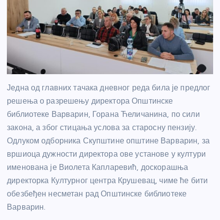
Једна од главних тачака дневног реда била је предлог
решења о разрешењу директора Општинске
библиотеке Варварин, Горана Ћеличанина, по сили
закона, а због стицања услова за старосну пензију.
Одлуком одборника Скупштине општине Варварин, за
вршиоца дужности директора ове установе у култури
именована је Виолета Капларевић, доскорашња
директорка Културног центра Крушевац, чиме ће бити
обезбеђен несметан рад Општинске библиотеке
Варварин.