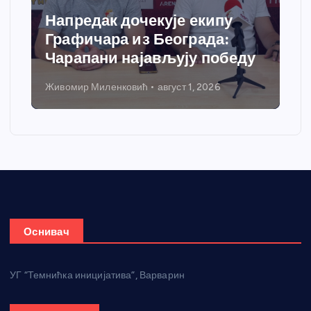
Напредак дочекује екипу
Графичара из Београда:
Чарапани најављују победу
Живомир Миленковић
август 1, 2026
Оснивач
УГ “Темнићка иницијатива”, Варварин