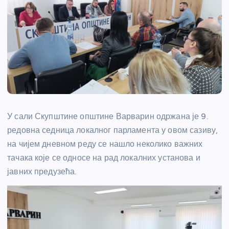
У сали Скупштине општине Варварин одржана је 9.
редовна седница локалног парламента у овом сазиву,
на чијем дневном реду се нашло неколико важних
тачака које се односе на рад локалних установа и
јавних предузећа.