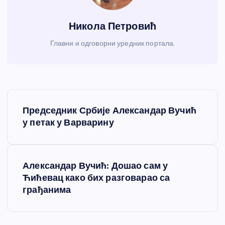
Никола Петровић
Главни и одговорни уредник портала.
К
Председник Србије Александар Вучић
р
у петак у Варварину
е
Александар Вучић: Дошао сам у
т
Ћићевац како бих разговарао са
грађанима
а
њ