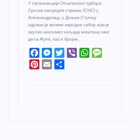
У организацији Општинског одбора
Српске напредне странке (СНС) у
Александровцу, у Доњем Ступњу
одржан је велики народни сабор који је
окупио неколико хиљада мештана овог
дела Жупе, као и бројне…
F
M
T
Vi
W
M
a
e
w
b
h
e
Pi
E
S
c
ss
itt
er
at
ss
nt
m
h
e
e
er
s
a
er
ail
ar
b
n
A
g
e
e
o
g
p
e
st
o
er
p
k