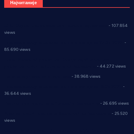
Најчитаније
СНС: Осуда говора мржње и насиља над женама
- 107.854
views
Планска искључења електричне енергије за 27.07.2022.
-
85.690 views
Горан Макрагић директор, Ђорђе Бајић спортски
директор новог прволигаша из Варварина
- 44.272 views
Цене на крушевачким пијацама
- 38.968 views
Планска искључења електричне енергије за 19.05.2021.
-
36.644 views
Реконструкција хотела “Плажа” у Варварину
- 26.695 views
Апел за помоћ породици Марковић из Варварина
- 25.520
views
Саопштење и демант Дома здравља “Др Властимир