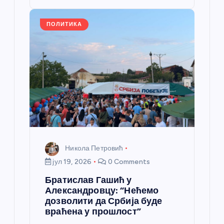
o
er
p
k
ПОЛИТИКА
Никола Петровић
јул 19, 2026
0 Comments
Братислав Гашић у
Александровцу: “Нећемо
дозволити да Србија буде
враћена у прошлост”