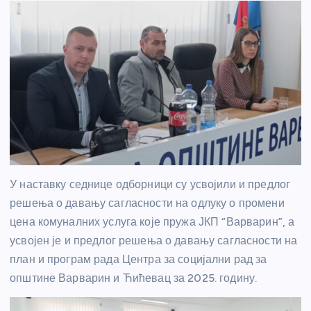
У наставку седнице одборници су усвојили и предлог
решења о давању сагласности на одлуку о промени
цена комуналних услуга које пружа ЈКП “Варварин”, а
усвојен је и предлог решења о давању сагласности на
план и програм рада Центра за социјални рад за
општине Варварин и Ћићевац за 2025. годину.