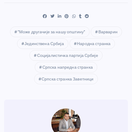
"Може другачије за нашу општину"
Варварин
Јединствена Србија
Народна странка
Социјалистичка партија Србије
Српска напредна странка
Српска странка Заветници