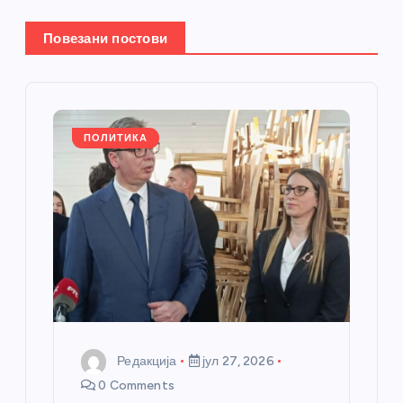
е
Повезани постови
ч
л
ПОЛИТИКА
а
н
к
а
Редакција
јул 27, 2026
0 Comments