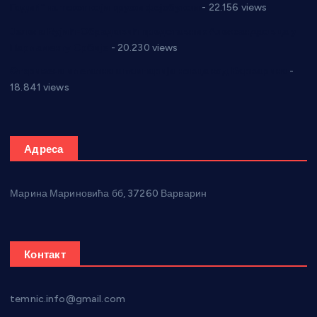
Годић” на текст који кружи фејсбуком
- 22.156 views
Јелена Вујић-Обрадовић представник Александровца у
Парламенту Србије
- 20.230 views
Откривена илегална штампарија новца код Варварина
-
18.841 views
Адреса
Марина Мариновића бб, 37260 Варварин
Контакт
temnic.info@gmail.com