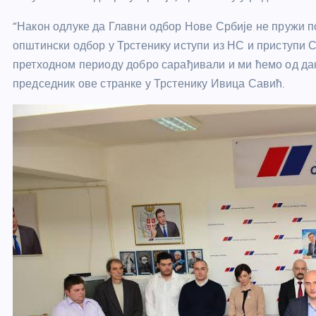
“Након одлуке да Главни одбор Нове Србије не пружи 
општински одбор у Трстенику иступи из НС и приступи СН
претходном периоду добро сарађивали и ми ћемо од д
председник ове странке у Трстенику Ивица Савић.