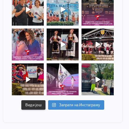
Види још
Запрати на Инстаграму