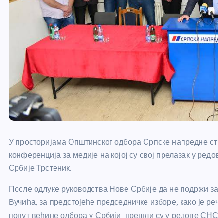
У просторијама Општинског одбора Српске напредне стр
конференција за медије на којој су свој прелазак у р
Србије Трстеник.
После одлуке руководства Нове Србије да не подржи за
Вучића, за предстојеће председничке изборе, како је р
попут већине одбора у Србији, прешли су у редове СНС