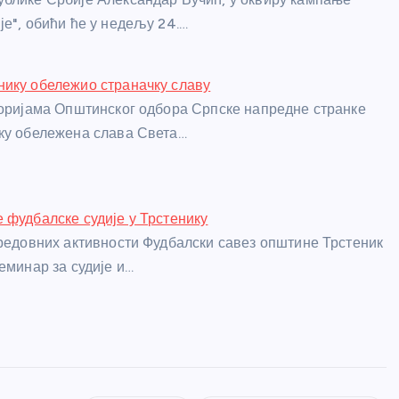
је", обићи ће у недељу 24.…
ику обележио страначку славу
торијама Општинског одбора Српске напредне странке
ку обележена слава Света…
 фудбалске судије у Трстенику
 редовних активности Фудбалски савез општине Трстеник
еминар за судије и…