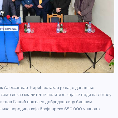
к Александар Ћирић истакао је да је данашње
амо доказ квалитетне политике која се води на локалу,
атислав Гашић пожелео добродошлицу бившим
лика породица која броји преко 650.000 чланова.