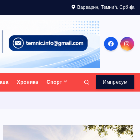
Варварин, Темнић, Србија
ава
Хроника
Спорт
Импресум