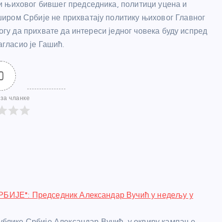
и њиховог бившег председника, политици уцена и
иром Србије не прихватају политику њиховог Главног
могу да прихвате да интереси једног човека буду испред
агласио је Гашић.
0
за чланке
ИЈЕ": Председник Александар Вучић у недељу у
блике Србије Александар Вучић, у оквиру кампање