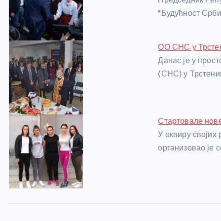
o
er
p
"Будућност Срби
k
ОО СНС у Трстен
Данас је у прос
(СНС) у Трстени
Стартовале нове
У оквиру својих
организовао је с