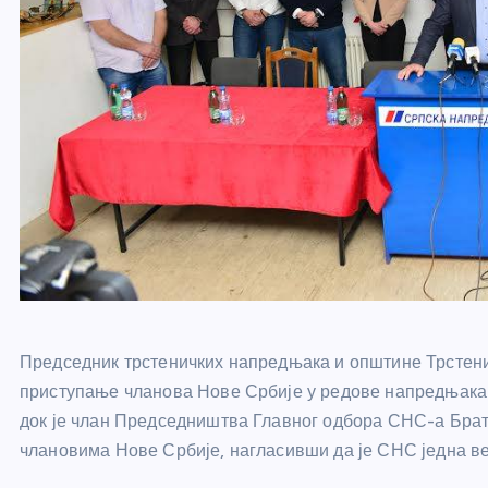
Председник трстеничких напредњака и општине Трстени
приступање чланова Нове Србије у редове напредњака с
док је члан Председништва Главног одбора СНС-а Бр
члановима Нове Србије, нагласивши да је СНС једна ве