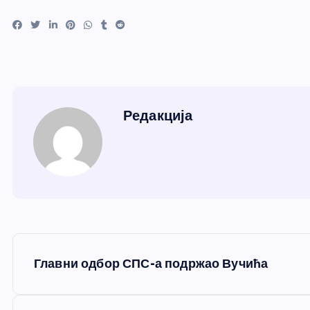
Редакција
К
Главни одбор СПС-а подржао Вучића
р