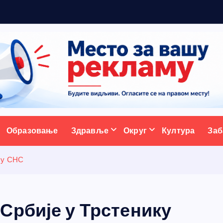
м
а
н
ативни портал
Образовање
Здравље
Округ
Култура
Заб
 у СНС
Србије у Трстенику