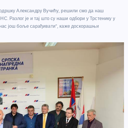
подршку Александру Вучићу, решили смо да наш
С. Разлог је и тај што су наши одбори у Трстенику у
анас још боље сарађивати”, каже доскорашњи