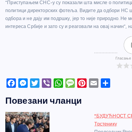
“Приступањем СНС-у су показали шта мисле о политиц
политици директорских фотеља. Видите да одбори НС ш
одбора и не дају им подршку, јер то није природно. Не 
интереса Србије и зато су и реаговали на овај начин”, н
Гласање 
F
M
T
Vi
W
M
Pi
E
S
a
e
w
b
h
e
nt
m
h
Повезани чланци
c
ss
itt
er
at
ss
er
ail
ar
e
e
er
s
a
e
e
"БУДУЋНОСТ СРБ
b
n
A
g
st
Трстенику
o
g
p
e
Председник Репу