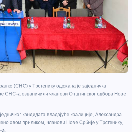
анке (СНС) у Трстенику одржана је заједничка
едове СНС-а озваничили чланови Општинског одбора Нове
једничког кандидата владајуће коалиције, Александра
ечено овом приликом, чланови Нове Србије у Трстенику,
-а.