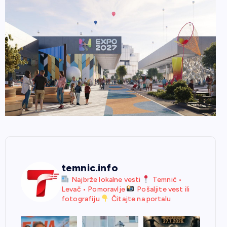
temnic.info
Najbrže lokalne vesti
Temnić •
Levač • Pomoravlje
Pošaljite vest ili
fotografiju
Čitajte na portalu