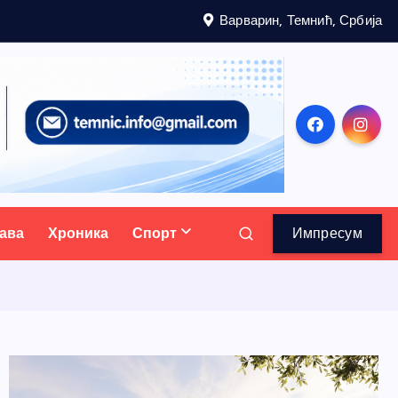
Варварин, Темнић, Србија
ава
Хроника
Спорт
Импресум