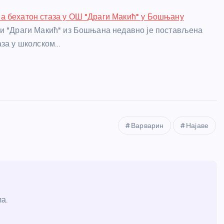
а бехатон стаза у ОШ "Драги Макић" у Бошњану
и "Драги Макић" из Бошњана недавно је постављена
аза у школском…
Варварин
Најаве
а.