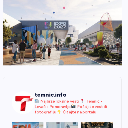
temnic.info
Najbrže lokalne vesti
Temnić •
Levač • Pomoravlje
Pošaljite vest ili
fotografiju
Čitajte na portalu