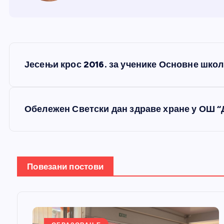
К
Јесењи крос 2016. за ученике Основне школ
р
е
Обележен Светски дан здраве хране у ОШ 
т
а
Повезани постови
њ
е