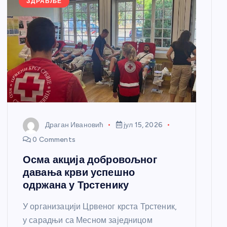
ЗДРАВЉЕ
Драган Ивановић
јул 15, 2026
0 Comments
Осма акција добровољног
давања крви успешно
одржана у Трстенику
У организацији Црвеног крста Трстеник,
у сарадњи са Месном заједницом