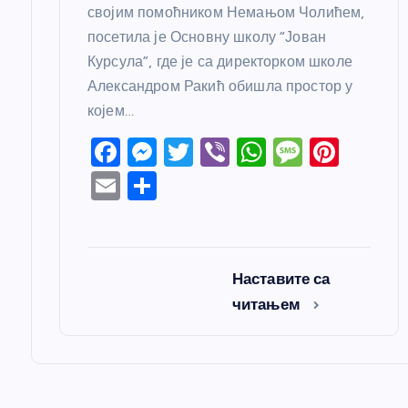
својим помоћником Немањом Чолићем,
посетила је Основну школу “Јован
Курсула”, где је са директорком школе
Александром Ракић обишла простор у
којем…
F
M
T
Vi
W
M
Pi
a
e
w
b
h
e
nt
E
S
c
ss
itt
er
at
ss
er
m
h
e
e
er
s
a
e
ail
ar
b
n
A
g
st
e
Наставите са
o
g
p
e
читањем
o
er
p
k