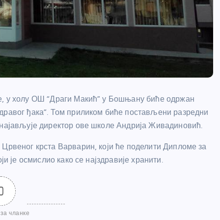
е, у холу ОШ “Драги Макић” у Бошњану биће одржан
здравог ђака”. Том приликом биће постављени разредни
 најављује директор ове школе Андрија Живадиновић.
 Црвеног крста Варварин, који ће поделити Дипломе за
ји је осмислио како се најздравије хранити.
0
за чланке