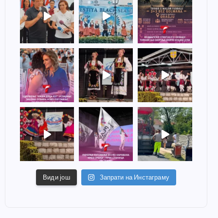
Види још
Запрати на Инстаграму