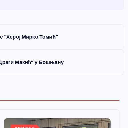
е “Херој Мирко Томић”
“Драги Макић” у Бошњану