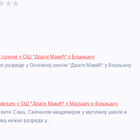
 године у ОШ "Драги Макић" у Бошњану
ве разреде у Основној школи "Драги Макић" у Бошњану
ављен у ОШ "Драги Макић" у Маскару и Бошњану
вети Сава, Свечаном академијом у матичној школи и
ка нижих разреда у…