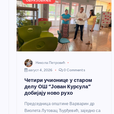
ОБРАЗОВАЊЕ
ч
л
а
н
Никола Петровић
к
август 4, 2026
0 Comments
Четири учионице у старом
а
делу ОШ “Јован Курсула”
добијају ново рухо
Председница општине Варварин др
Виолета Лутовац Ђурђевић, заједно са