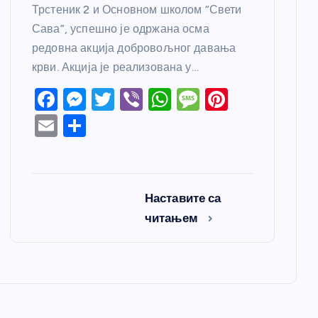
Трстеник 2 и Основном школом “Свети
Сава”, успешно је одржана осма
редовна акција добровољног давања
крви. Акција је реализована у…
F
M
T
Vi
W
M
Pi
a
e
w
b
h
e
nt
E
S
c
ss
itt
er
at
ss
er
m
h
e
e
er
s
a
e
ail
ar
b
n
A
g
st
e
Наставите са
o
g
p
e
читањем
o
er
p
k