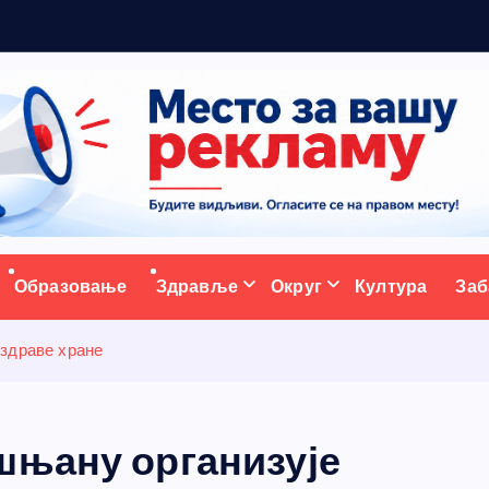
5
н
ативни портал
Образовање
Здравље
Округ
Култура
Заб
 здраве хране
шњану организује