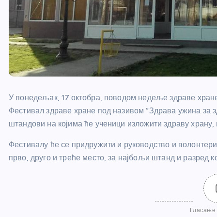
У понедељак, 17.октобра, поводом недеље здраве хран
Фестивал здраве хране под називом “Здрава ужина за 
штандови на којима ће ученици изложити здраву храну,
Фестивалу ће се придружити и руководство и волонтери
прво, друго и треће место, за најбољи штанд и разред ко
Гласање 