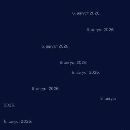
Вражогрнци чувају традицију: “Михољски сусрети села”
уз спортска надметања и забаву
6. август 2026.
Варварин подржао 25 нових предузетника: За
самозапошљавање по 380.000 динара
6. август 2026.
“Трстеник на Морави” од 10. до 16. августа: Богат програм
за све генерације
6. август 2026.
“Да се ради и гради по твом”: Трстеник улаже 4 милиона
динара у пројекте грађана
6. август 2026.
In memoriam: Тања Вилотијевић
6. август 2026.
Даница Петровић оживљава лик и дело Десанке
Максимовић
6. август 2026.
Александровац спреман за 61. “Жупску бербу”
5. август
2026.
Нова игралишта стижу у Бошњане, Доњи Катун и Парцане
5. август 2026.