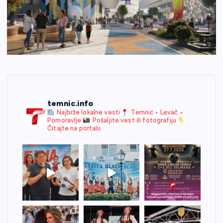
temnic.info
Najbrže lokalne vesti
Temnić • Levač •
Pomoravlje
Pošaljite vest ili fotografiju
Čitajte na portalu