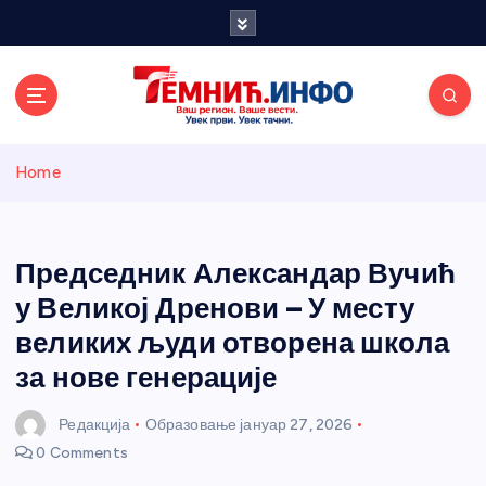
S
k
i
p
t
o
Темнићки
c
Home
o
n
информативн
t
e
Председник Александар Вучић
и портал
n
у Великој Дренови – У месту
t
великих људи отворена школа
за нове генерације
Редакција
Образовање
јануар 27, 2026
0 Comments