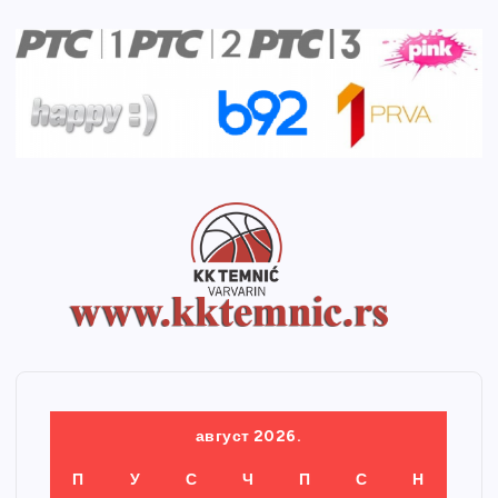
август 2026.
П
У
С
Ч
П
С
Н