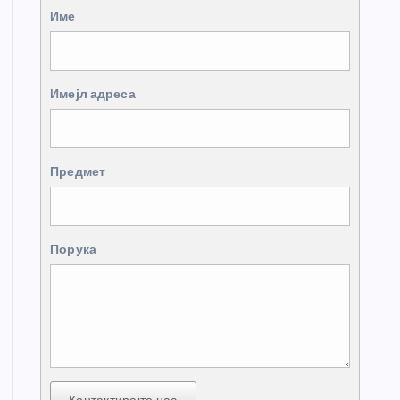
Име
Имејл адреса
Предмет
Порука