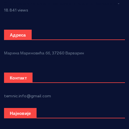
Откривена илегална штампарија новца код Варварина
-
18.841 views
Адреса
Марина Мариновића бб, 37260 Варварин
Контакт
temnic.info@gmail.com
Најновије