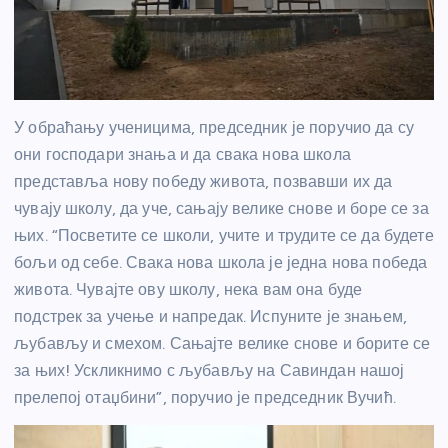
У обраћању ученицима, председник је поручио да су
они господари знања и да свака нова школа
представља нову победу живота, позвавши их да
чувају школу, да уче, сањају велике снове и боре се за
њих. “Посветите се школи, учите и трудите се да будете
бољи од себе. Свака нова школа је једна нова победа
живота. Чувајте ову школу, нека вам она буде
подстрек за учење и напредак. Испуните је знањем,
љубављу и смехом. Сањајте велике снове и борите се
за њих! Ускликнимо с љубављу на Савиндан нашој
прелепој отаџбини”, поручио је председник Вучић.