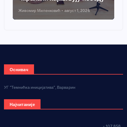
Никола Петровић
јул 31, 2026
Оснивач
УГ “Темнићка иницијатива”, Варварин
Најчитаније
СНС: Осуда говора мржње и насиља над женама
- 107.858