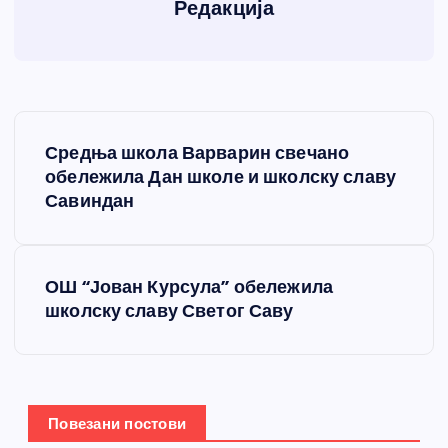
Редакција
К
Средња школа Варварин свечано
р
обележила Дан школе и школску славу
Савиндан
е
т
ОШ “Јован Курсула” обележила
школску славу Светог Саву
а
њ
е
Повезани постови