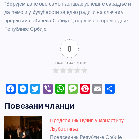
“Верујем да је ово само наставак успешне сарадње и
да ћемо и у будућности заједно радити на сличним
пројектима. Живела Србија!”, поручио је председник
Републике Србије.
0
Гласање за чланке
F
M
T
Vi
W
M
Pi
E
S
a
e
w
b
h
e
nt
m
h
Повезани чланци
c
ss
itt
er
at
ss
er
ail
ar
e
e
er
s
a
e
e
Председник Вучић у манастиру
b
n
A
g
st
Љубостиња
o
g
p
e
Председник Републике Србије