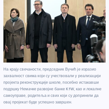
На крају свечаности, председник Вучић је изразио
захвалност свима који су учествовали у реализацији
пројекта реконструкције школе, посебно истакавши
подршку Немачке развојне банке KfW, као и локалне
самоуправе, родитеља и свих који су допринели да
овај пројекат буде успешно завршен.