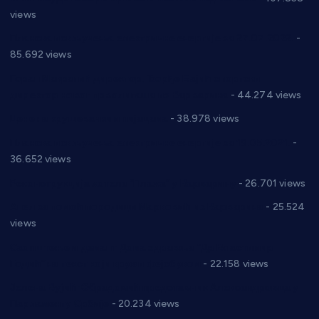
views
Планска искључења електричне енергије за 27.07.2022.
-
85.692 views
Горан Макрагић директор, Ђорђе Бајић спортски
директор новог прволигаша из Варварина
- 44.274 views
Цене на крушевачким пијацама
- 38.978 views
Планска искључења електричне енергије за 19.05.2021.
-
36.652 views
Реконструкција хотела “Плажа” у Варварину
- 26.701 views
Апел за помоћ породици Марковић из Варварина
- 25.524
views
Саопштење и демант Дома здравља “Др Властимир
Годић” на текст који кружи фејсбуком
- 22.158 views
Јелена Вујић-Обрадовић представник Александровца у
Парламенту Србије
- 20.234 views