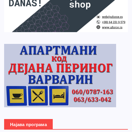
Најава програма