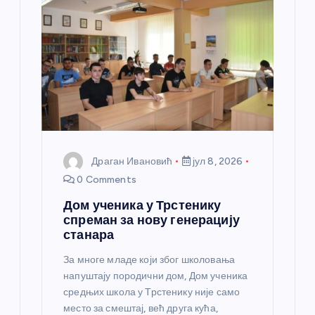
Драган Ивановић
јул 8, 2026
0 Comments
Дом ученика у Трстенику
спреман за нову генерацију
станара
За многе младе који због школовања
напуштају породични дом, Дом ученика
средњих школа у Трстенику није само
место за смештај, већ друга кућа,