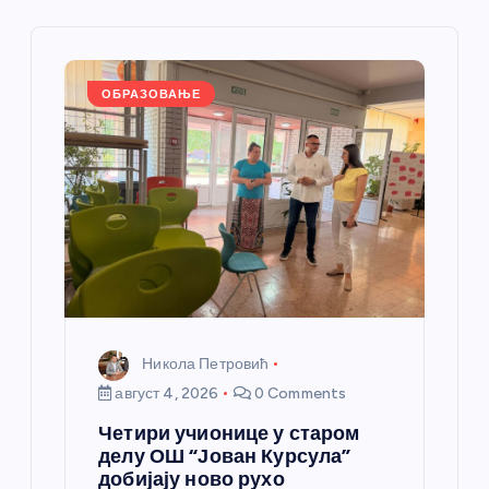
ч
л
ОБРАЗОВАЊЕ
а
н
к
а
Никола Петровић
август 4, 2026
0 Comments
Четири учионице у старом
делу ОШ “Јован Курсула”
добијају ново рухо