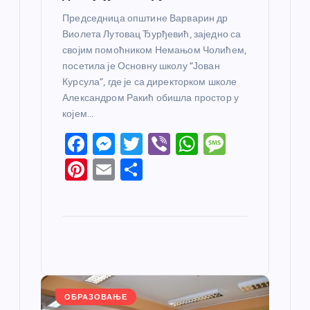
Председница општине Варварин др
Виолета Лутовац Ђурђевић, заједно са
својим помоћником Немањом Чолићем,
посетила је Основну школу “Јован
Курсула”, где је са директорком школе
Александром Ракић обишла простор у
којем…
F
M
T
Vi
W
M
a
e
w
b
h
e
Pi
E
S
c
ss
itt
er
at
ss
nt
m
h
e
e
er
s
a
er
ail
ar
b
n
A
g
e
e
o
g
p
e
st
o
er
p
k
ОБРАЗОВАЊЕ