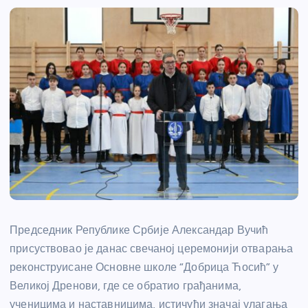
Председник Републике Србије Александар Вучић
присуствовао је данас свечаној церемонији отварања
реконструисане Основне школе “Добрица Ћосић” у
Великој Дренови, где се обратио грађанима,
ученицима и наставницима, истичући значај улагања