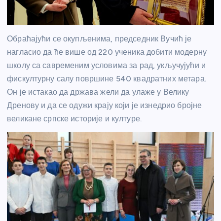
Обраћајући се окупљенима, председник Вучић је
нагласио да ће више од 220 ученика добити модерну
школу са савременим условима за рад, укључујући и
фискултурну салу површине 540 квадратних метара.
Он је истакао да држава жели да улаже у Велику
Дренову и да се одужи крају који је изнедрио бројне
великане српске историје и културе.