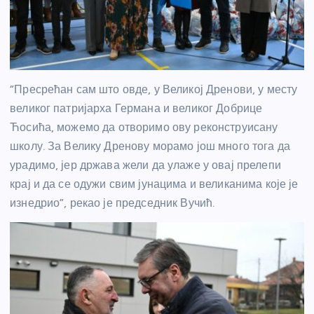
“Пресрећан сам што овде, у Великој Дренови, у месту
великог патријарха Германа и великог Добрице
Ћосића, можемо да отворимо ову реконструисану
школу. За Велику Дренову морамо још много тога да
урадимо, јер држава жели да улаже у овај прелепи
крај и да се одужи свим јунацима и великанима које је
изнедрио”, рекао је председник Вучић.