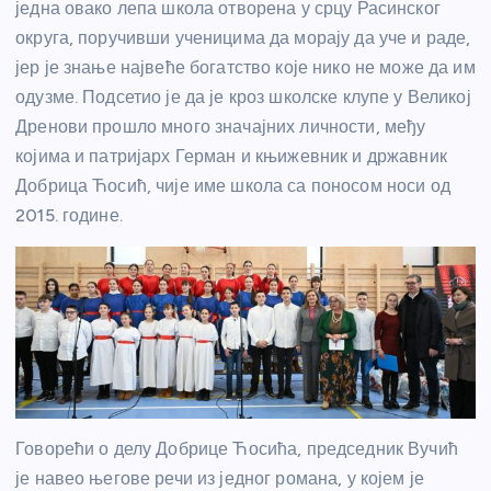
једна овако лепа школа отворена у срцу Расинског
округа, поручивши ученицима да морају да уче и раде,
јер је знање највеће богатство које нико не може да им
одузме. Подсетио је да је кроз школске клупе у Великој
Дренови прошло много значајних личности, међу
којима и патријарх Герман и књижевник и државник
Добрица Ћосић, чије име школа са поносом носи од
2015. године.
Говорећи о делу Добрице Ћосића, председник Вучић
је навео његове речи из једног романа, у којем је