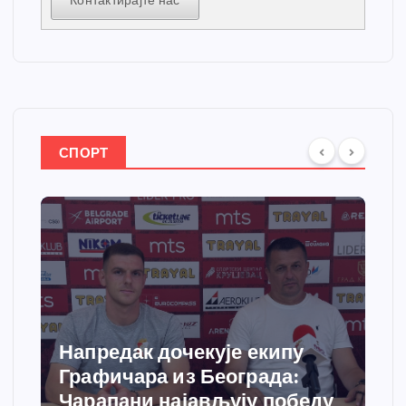
Контактирајте нас
СПОРТ
Спортски центар “Ћићевац”
добија савремени систем
грејања