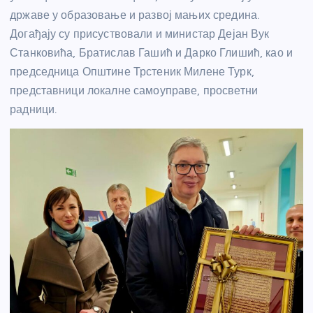
државе у образовање и развој мањих средина.
Догађају су присуствовали и министар Дејан Вук
Станковића, Братислав Гашић и Дарко Глишић, као и
председница Општине Трстеник Милене Турк,
представници локалне самоуправе, просветни
радници.