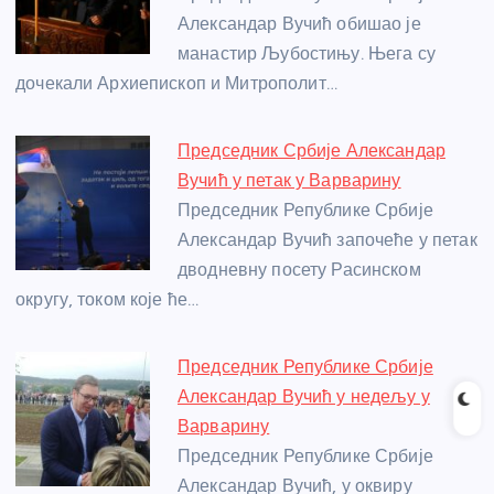
o
er
p
Александар Вучић обишао је
манастир Љубостињу. Њега су
k
дочекали Архиепископ и Митрополит…
Председник Србије Александар
Вучић у петак у Варварину
Председник Републике Србије
Александар Вучић започеће у петак
дводневну посету Расинском
округу, током које ће…
Председник Републике Србије
Александар Вучић у недељу у
Варварину
Председник Републике Србије
Александар Вучић, у оквиру