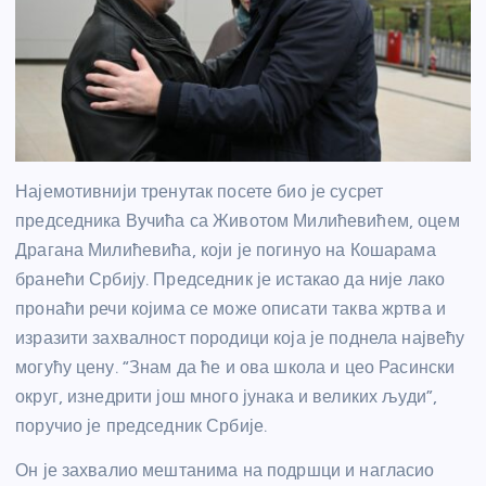
Најемотивнији тренутак посете био је сусрет
председника Вучића са Животом Милићевићем, оцем
Драгана Милићевића, који је погинуо на Кошарама
бранећи Србију. Председник је истакао да није лако
пронаћи речи којима се може описати таква жртва и
изразити захвалност породици која је поднела највећу
могућу цену. “Знам да ће и ова школа и цео Расински
округ, изнедрити још много јунака и великих људи”,
поручио је председник Србије.
Он је захвалио мештанима на подршци и нагласио