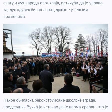
снагу и дух народа овог краја, истичући да је управо
тај дух одувек био ослонац државе у тешким
временима.
Након обиласка реконструисане школске зграде,
председник Вучић је истакао да је веома срећан што је