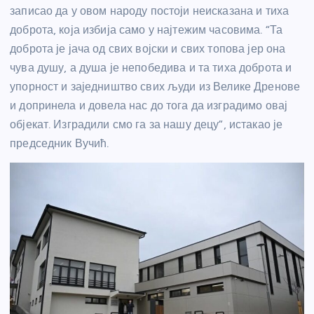
записао да у овом народу постоји неисказана и тиха
доброта, која избија само у најтежим часовима. “Та
доброта је јача од свих војски и свих топова јер она
чува душу, а душа је непобедива и та тиха доброта и
упорност и заједништво свих људи из Велике Дренове
и допринела и довела нас до тога да изградимо овај
објекат. Изградили смо га за нашу децу”, истакао је
председник Вучић.