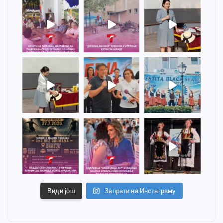
Види још
Запрати на Инстаграму