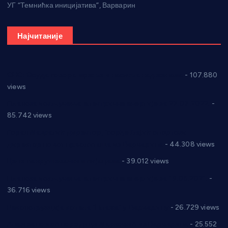
УГ “Темнићка иницијатива”, Варварин
Најчитаније
СНС: Осуда говора мржње и насиља над женама
- 107.880
views
Планска искључења електричне енергије за 27.07.2022.
-
85.742 views
Горан Макрагић директор, Ђорђе Бајић спортски
директор новог прволигаша из Варварина
- 44.308 views
Цене на крушевачким пијацама
- 39.012 views
Планска искључења електричне енергије за 19.05.2021.
-
36.716 views
Реконструкција хотела “Плажа” у Варварину
- 26.729 views
Апел за помоћ породици Марковић из Варварина
- 25.552