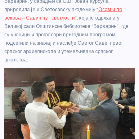
Варварин, у сарадњи са ОШ “Јован Курсула”,
приредила је и Светосавску академију “
Осам и по
векова – Савин пут светлости
“, која је одржана у
Великој сали Општинске библиотеке “Варварин”, где
су ученици и професори пригодним програмом
подсетили на значај и наслеђе Светог Саве, првог
српског архиепископа и утемељивача српског
школства.