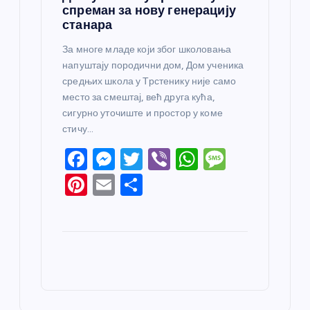
спреман за нову генерацију
станара
За многе младе који због школовања
напуштају породични дом, Дом ученика
средњих школа у Трстенику није само
место за смештај, већ друга кућа,
сигурно уточиште и простор у коме
стичу…
F
M
T
Vi
W
M
a
e
w
b
h
e
Pi
E
S
c
ss
itt
er
at
ss
nt
m
h
e
e
er
s
a
er
ail
ar
b
n
A
g
e
e
o
g
p
e
st
o
er
p