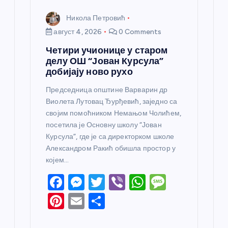
Никола Петровић
август 4, 2026
0 Comments
Четири учионице у старом
делу ОШ “Јован Курсула”
добијају ново рухо
Председница општине Варварин др
Виолета Лутовац Ђурђевић, заједно са
својим помоћником Немањом Чолићем,
посетила је Основну школу “Јован
Курсула”, где је са директорком школе
Александром Ракић обишла простор у
којем…
F
M
T
Vi
W
M
a
e
w
b
h
e
Pi
E
S
c
ss
itt
er
at
ss
nt
m
h