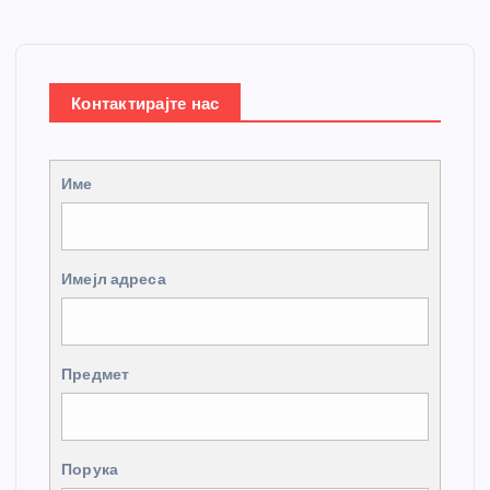
Контактирајте нас
Име
Имејл адреса
Предмет
Порука