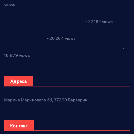
views
Саопштење и демант Дома здравља “Др Властимир
Годић” на текст који кружи фејсбуком
- 22.182 views
Јелена Вујић-Обрадовић представник Александровца у
Парламенту Србије
- 20.264 views
Откривена илегална штампарија новца код Варварина
-
18.879 views
Адреса
Марина Мариновића бб, 37260 Варварин
Контакт