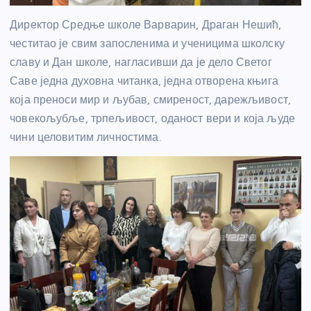
Директор Средње школе Варварин, Драган Нешић,
честитао је свим запосленима и ученицима школску
славу и Дан школе, нагласивши да је дело Светог
Саве једна духовна читанка, једна отворена књига
која преноси мир и љубав, смиреност, дарежљивост,
човекољубље, трпељивост, оданост вери и која људе
чини целовитим личностима.