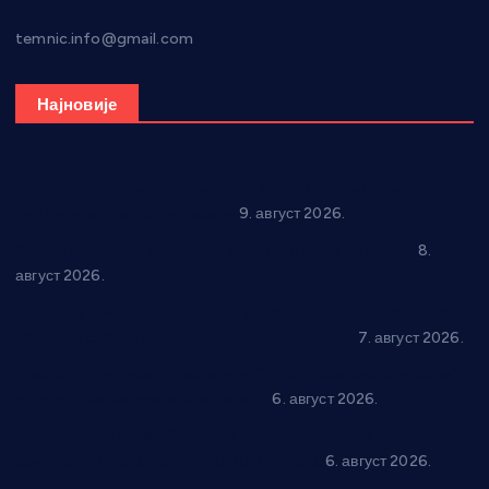
temnic.info@gmail.com
Најновије
Вече за памћење у Брусу: “Trio Maracto” одушевио
публику на Градском базену
9. август 2026.
“Долина Бачине” кренула у уређење кутка за младе
8.
август 2026.
Општина Ћићевац наставља да подржава предузетнике:
10 нових субвенција за самозапошљавање
7. август 2026.
Вражогрнци чувају традицију: “Михољски сусрети села”
уз спортска надметања и забаву
6. август 2026.
Варварин подржао 25 нових предузетника: За
самозапошљавање по 380.000 динара
6. август 2026.