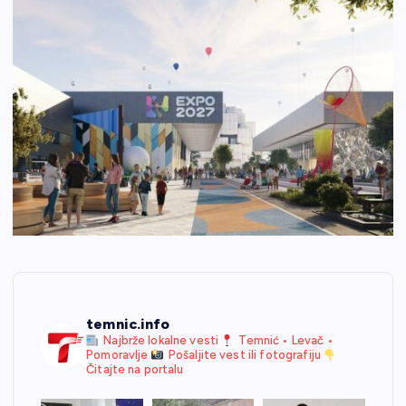
temnic.info
Najbrže lokalne vesti
Temnić • Levač •
Pomoravlje
Pošaljite vest ili fotografiju
Čitajte na portalu