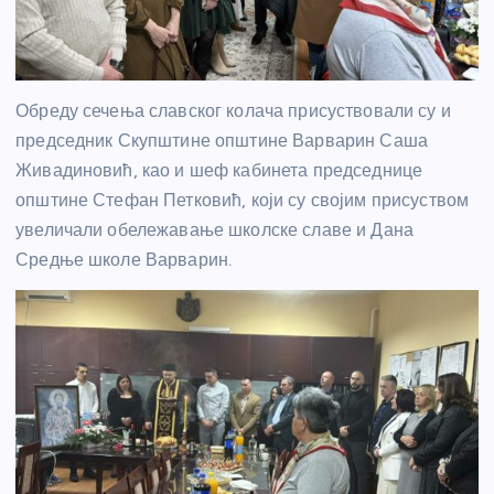
Обреду сечења славског колача присуствовали су и
председник Скупштине општине Варварин Саша
Живадиновић, као и шеф кабинета председнице
општине Стефан Петковић, који су својим присуством
увеличали обележавање школске славе и Дана
Средње школе Варварин.