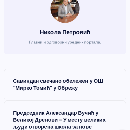
Никола Петровић
Главни и одговорни уредник портала.
К
Савиндан свечано обележен у ОШ
р
“Мирко Томић” у Обрежу
е
Председник Александар Вучић у
т
Великој Дренови – У месту великих
људи отворена школа за нове