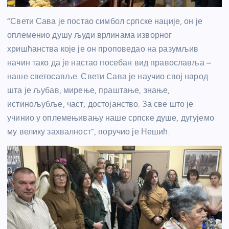
“Свети Сава је постао симбол српске нације, он је
оплеменио душу људи врлинама изворног
хришћанства које је он проповедао на разумљив
начин тако да је настао посебан вид православља –
наше светосавље. Свети Сава је научио свој народ
шта је љубав, мирење, праштање, знање,
истинољубље, част, достојанство. За све што је
учинио у оплемењивању наше српске душе, дугујемо
му велику захвалност”, поручио је Нешић.