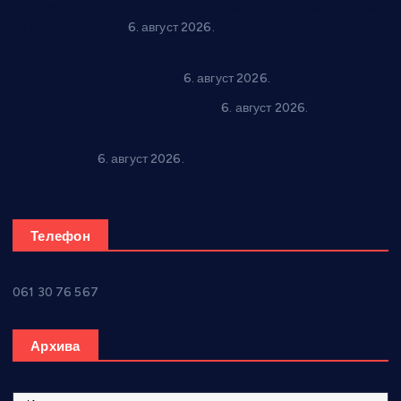
“Трстеник на Морави” од 10. до 16. августа: Богат програм
за све генерације
6. август 2026.
“Да се ради и гради по твом”: Трстеник улаже 4 милиона
динара у пројекте грађана
6. август 2026.
In memoriam: Тања Вилотијевић
6. август 2026.
Даница Петровић оживљава лик и дело Десанке
Максимовић
6. август 2026.
Телефон
061 30 76 567
Архива