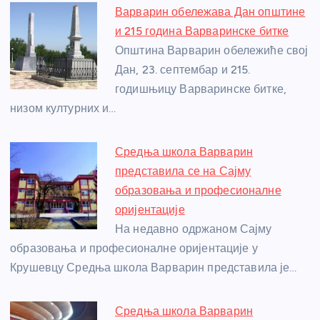
e
e
er
s
a
e
e
Варварин обележава Дан општине
b
n
A
g
st
и 215 година Варваринске битке
o
g
p
e
Општина Варварин обележиће свој
o
er
p
Дан, 23. септембар и 215.
годишњицу Варваринске битке,
k
низом културних и…
Средња школа Варварин
представила се на Сајму
образовања и професионалне
оријентације
На недавно одржаном Сајму
образовања и професионалне оријентације у
Крушевцу Средња школа Варварин представила је…
Средња школа Варварин