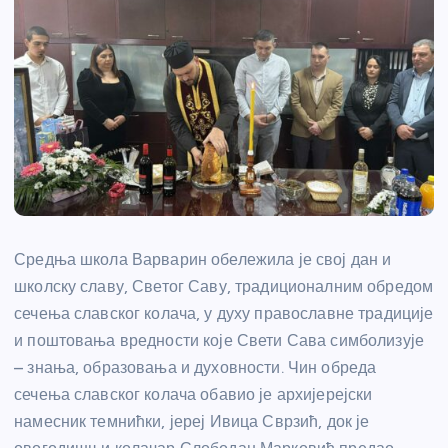
Средња школа Варварин обележила је свој дан и
школску славу, Светог Саву, традиционалним обредом
сечења славског колача, у духу православне традиције
и поштовања вредности које Свети Сава симболизује
– знања, образовања и духовности. Чин обреда
сечења славског колача обавио је архијерејски
намесник темнићки, јереј Ивица Сврзић, док је