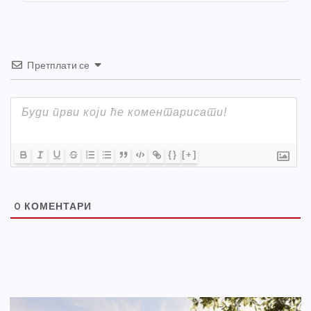
k
Претплати се
{}
[+]
0
КОМЕНТАРИ