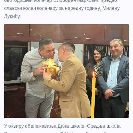
овогодишњи колачар Слободан Марковић предао
славски колач колачару за наредну годину, Милану
Лукићу.
У оквиру обележавања Дана школе, Средња школа