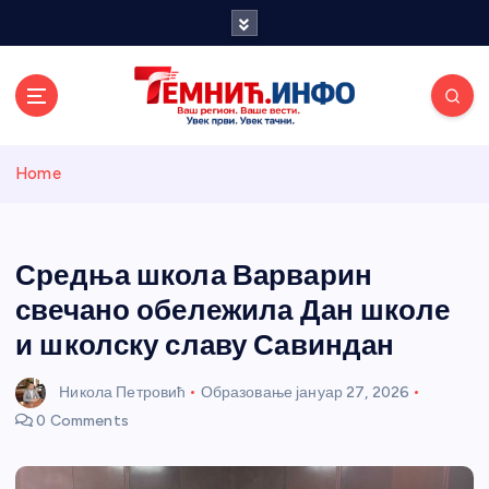
S
k
i
p
t
o
Темнићки
c
Home
o
n
информативн
t
e
Средња школа Варварин
и портал
n
свечано обележила Дан школе
t
и школску славу Савиндан
Никола Петровић
Образовање
јануар 27, 2026
0 Comments