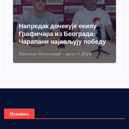
Спортски центар “Ћићевац”
добија савремени систем
грејања
Никола Петровић
јул 31, 2026
Оснивач