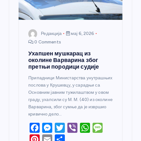
Редакција
мај 6, 2026
0 Comments
Ухапшен мушкарац из
околине Варварина због
претњи породици судије
Припадници Министарства унутрашњих
послова у Крушевцу, у сарадњи са
Основним јавним тужилаштвом у овом
граду, ухапсили су М. М. (40) из околине
Варварина, због сумње да је извршио
кривично дело…
F
M
T
Vi
W
M
a
e
w
b
h
e
Pi
E
S