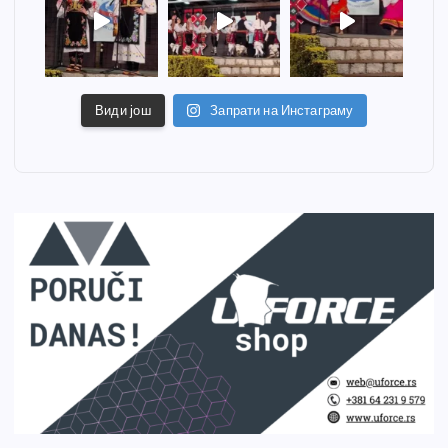
Види још
Запрати на Инстаграму