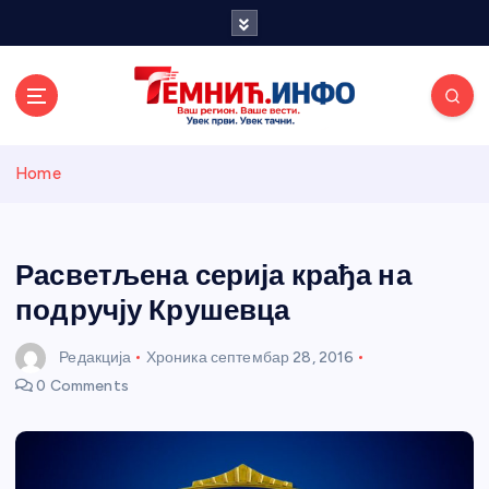
S
k
i
p
t
o
Темнићки
c
Home
o
n
информативн
t
e
Расветљена серија крађа на
и портал
n
подручју Крушевца
t
Редакција
Хроника
септембар 28, 2016
0 Comments