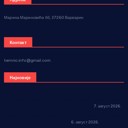
Марина Мариновића бб, 37260 Варварин
Контакт
temnic.info@gmail.com
Најновије
Општина Ћићевац наставља да подржава предузетнике:
10 нових субвенција за самозапошљавање
7. август 2026.
Вражогрнци чувају традицију: “Михољски сусрети села”
уз спортска надметања и забаву
6. август 2026.