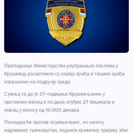
Припадници Министарства унутрашњих послова у
Крушевцу расветлили су серију крађа и тешких крађа
извршених на подручју града.
Сумња се да је 37-годишњи Крушевљанин у
протеклих месец и по дана отуђио 27 бицикала и
новац у износу од 10.000 динара.
Полиција ће против осумњиченог, по налогу
надлежног тужилаштва, поднети кривичну пријаву због