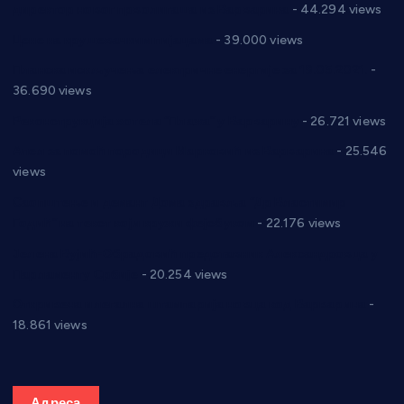
директор новог прволигаша из Варварина
- 44.294 views
Цене на крушевачким пијацама
- 39.000 views
Планска искључења електричне енергије за 19.05.2021.
-
36.690 views
Реконструкција хотела “Плажа” у Варварину
- 26.721 views
Апел за помоћ породици Марковић из Варварина
- 25.546
views
Саопштење и демант Дома здравља “Др Властимир
Годић” на текст који кружи фејсбуком
- 22.176 views
Јелена Вујић-Обрадовић представник Александровца у
Парламенту Србије
- 20.254 views
Откривена илегална штампарија новца код Варварина
-
18.861 views
Адреса