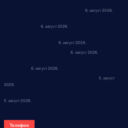
Варварин подржао 25 нових предузетника: За
самозапошљавање по 380.000 динара
6. август 2026.
“Трстеник на Морави” од 10. до 16. августа: Богат програм
за све генерације
6. август 2026.
“Да се ради и гради по твом”: Трстеник улаже 4 милиона
динара у пројекте грађана
6. август 2026.
In memoriam: Тања Вилотијевић
6. август 2026.
Даница Петровић оживљава лик и дело Десанке
Максимовић
6. август 2026.
Александровац спреман за 61. “Жупску бербу”
5. август
2026.
Нова игралишта стижу у Бошњане, Доњи Катун и Парцане
5. август 2026.
Телефон