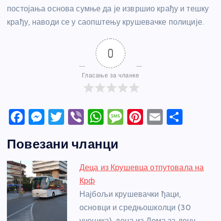
постојања основа сумње да је извршио крађу и тешку
крађу, наводи се у саопштењу крушевачке полиције.
0
Гласање за чланке
F
M
T
Vi
W
M
Pi
E
S
a
e
w
b
h
e
nt
m
h
Повезани чланци
c
ss
itt
er
at
ss
er
ail
ar
e
e
er
s
a
e
e
Деца из Крушевца отпутовала на
b
n
A
g
st
Крф
o
g
p
e
Најбољи крушевачки ђаци,
o
er
p
основци и средњошколци (30
ученика), деца из Дома за децу