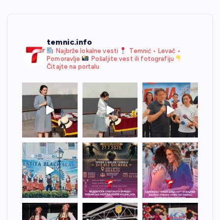
temnic.info
Najbrže lokalne vesti
Temnić • Levač •
Pomoravlje
Pošaljite vest ili fotografiju
Čitajte na portalu