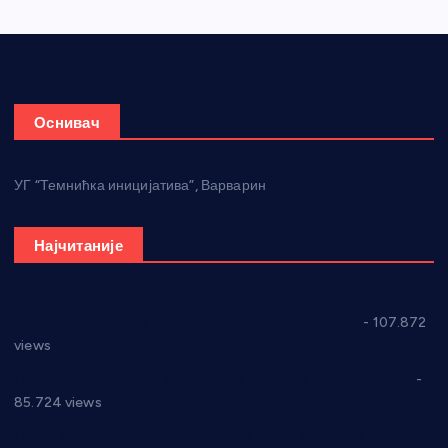
Оснивач
УГ “Темнићка иницијатива”, Варварин
Најчитаније
СНС: Осуда говора мржње и насиља над женама
- 107.872
views
Планска искључења електричне енергије за 27.07.2022.
-
85.724 views
Горан Макрагић директор, Ђорђе Бајић спортски