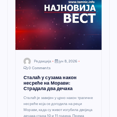
л
а
н
к
а
Редакција
јун 8, 2026
0 Comments
Сталаћ у сузама након
несреће на Морави:
Страдала два дечака
Сталаћ је завијен у црно након трагичне
несреће која се догодила на реци
Морави, када су живот изгубила двојица
дечака стара 10 и 11 година. Према