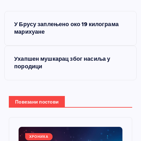
К
У Брусу заплењено око 19 килограма
р
марихуане
е
Ухапшен мушкарац због насиља у
т
породици
а
њ
Повезани постови
е
ч
ХРОНИКА