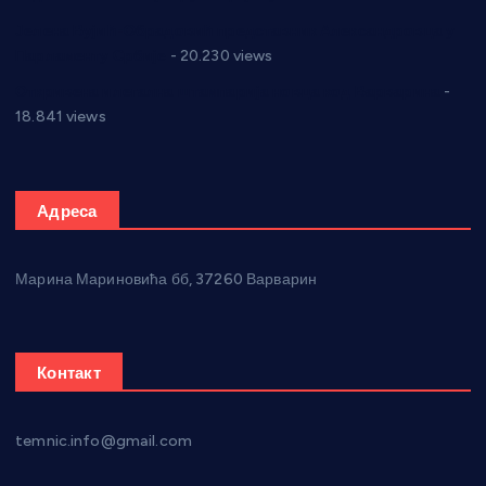
Јелена Вујић-Обрадовић представник Александровца у
Парламенту Србије
- 20.230 views
Откривена илегална штампарија новца код Варварина
-
18.841 views
Адреса
Марина Мариновића бб, 37260 Варварин
Контакт
temnic.info@gmail.com