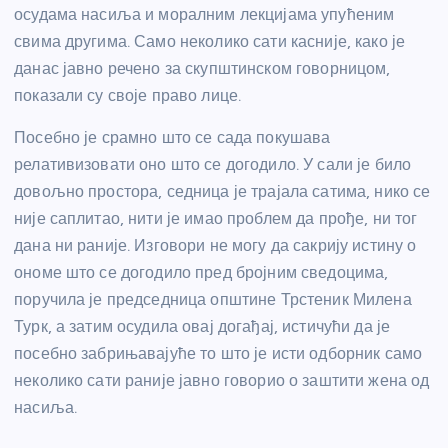
осудама насиља и моралним лекцијама упућеним
свима другима. Само неколико сати касније, како је
данас јавно речено за скупштинском говорницом,
показали су своје право лице.
Посебно је срамно што се сада покушава
релативизовати оно што се догодило. У сали је било
довољно простора, седница је трајала сатима, нико се
није саплитао, нити је имао проблем да прође, ни тог
дана ни раније. Изговори не могу да сакрију истину о
ономе што се догодило пред бројним сведоцима,
поручила је председница општине Трстеник Милена
Турк, а затим осудила овај догађај, истичући да је
посебно забрињавајуће то што је исти одборник само
неколико сати раније јавно говорио о заштити жена од
насиља.