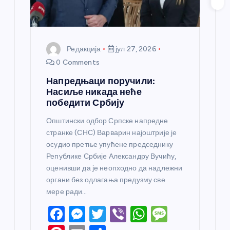
а
Редакција
јул 27, 2026
0 Comments
Напредњаци поручили:
Насиље никада неће
победити Србију
Општински одбор Српске напредне
странке (СНС) Варварин најоштрије је
осудио претње упућене председнику
Републике Србије Александру Вучићу,
оценивши да је неопходно да надлежни
органи без одлагања предузму све
мере ради…
F
M
T
Vi
W
M