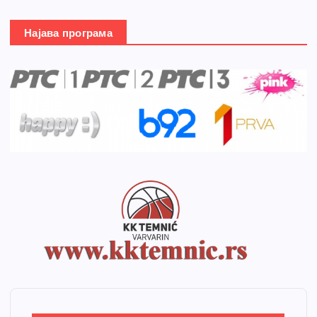
Најава програма