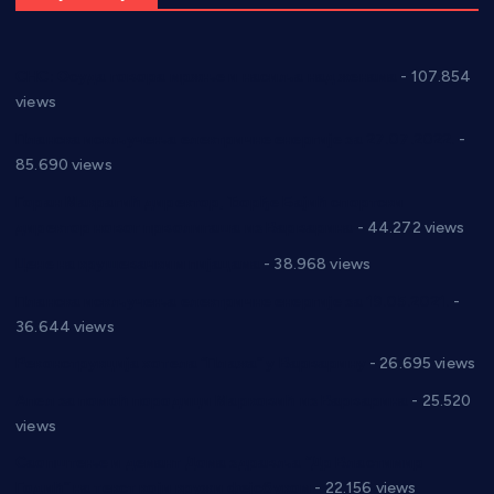
СНС: Осуда говора мржње и насиља над женама
- 107.854
views
Планска искључења електричне енергије за 27.07.2022.
-
85.690 views
Горан Макрагић директор, Ђорђе Бајић спортски
директор новог прволигаша из Варварина
- 44.272 views
Цене на крушевачким пијацама
- 38.968 views
Планска искључења електричне енергије за 19.05.2021.
-
36.644 views
Реконструкција хотела “Плажа” у Варварину
- 26.695 views
Апел за помоћ породици Марковић из Варварина
- 25.520
views
Саопштење и демант Дома здравља “Др Властимир
Годић” на текст који кружи фејсбуком
- 22.156 views