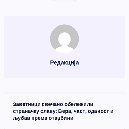
Редакција
К
Заветници свечано обележили
р
страначку славу: Вера, част, оданост и
љубав према отаџбини
е