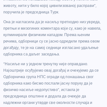
животу, нити у било којој цивилизованој расправи”,
поручила је председница Турк.
Она је нагласила да је насиљу претходио низ увреда,
претњи и мизогиних коментара који су, како је навела,
кулминирали физичким нападом. Према њеним
речима, одборници су се јасно одредили према овом
догађају, те је на самој седници изгласано удаљење
одборника са даљег заседања.
“Насиље ни у једном тренутку није оправдано.
Најоштрије осуђујемо овај догађај и очекујемо да се
Одборничка група НПС огради од понашања свог
одборника како бисмо послали јасну поруку да је
физичко насиље недопустиво”, истакла је
председница општине и додала да очекује да
надлежни органи утврде све околности случаја и