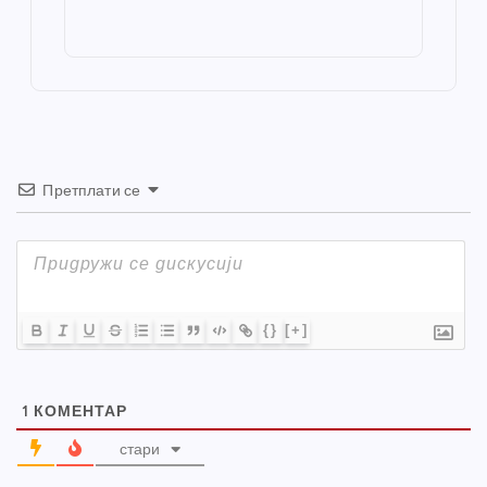
o
g
p
e
st
o
er
p
k
Претплати се
{}
[+]
1
КОМЕНТАР
стари