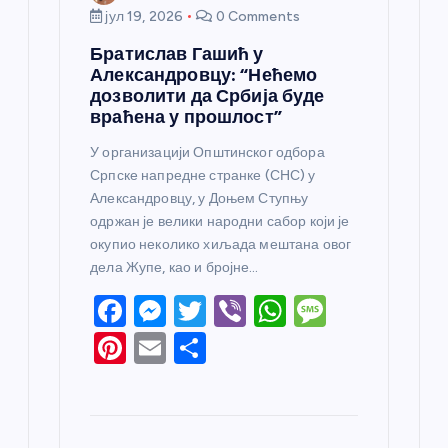
јул 19, 2026
0 Comments
Братислав Гашић у
Александровцу: “Нећемо
дозволити да Србија буде
враћена у прошлост”
У организацији Општинског одбора
Српске напредне странке (СНС) у
Александровцу, у Доњем Ступњу
одржан је велики народни сабор који је
окупио неколико хиљада мештана овог
дела Жупе, као и бројне…
F
M
T
Vi
W
M
a
e
w
b
h
e
Pi
E
S
c
ss
itt
er
at
ss
nt
m
h
e
e
er
s
a
er
ail
ar
b
n
A
g
e
e