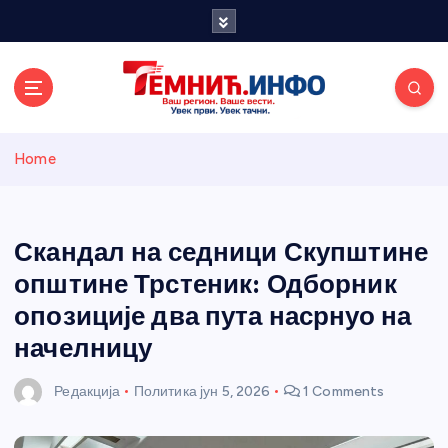
S
k
i
p
t
o
Темнићки
c
Home
o
n
информативн
t
e
Скандал на седници Скупштине
и портал
n
општине Трстеник: Одборник
t
опозиције два пута насрнуо на
начелницу
Редакција
Политика
јун 5, 2026
1 Comments