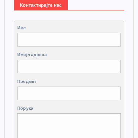
Контактирајте нас
Име
Имејл адреса
Предмет
Порука