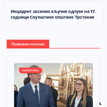
т
Инцидент засенио кључне одлуке на 17.
седници Скупштине општине Трстеник
а
њ
е
Повезани постови
ч
л
ПОЛИТИКА
а
н
к