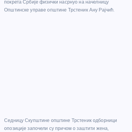
покрета Србије физички насрнуо на начелницу
Општинске управе општине Трстеник Ану Рајчић.
Седницу Скупштине општине Трстеник одборници
опозиције започели су причом о заштити жена,