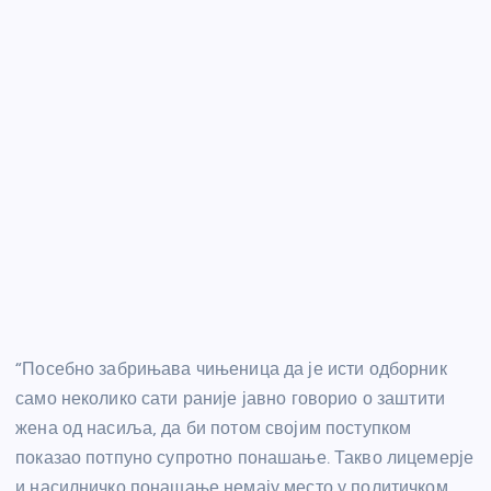
“Посебно забрињава чињеница да је исти одборник
само неколико сати раније јавно говорио о заштити
жена од насиља, да би потом својим поступком
показао потпуно супротно понашање. Такво лицемерје
и насилничко понашање немају место у политичком