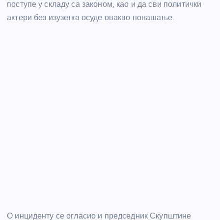
поступе у складу са законом, као и да сви политички
актери без изузетка осуде овакво понашање.
О инциденту се огласио и председник Скупштине