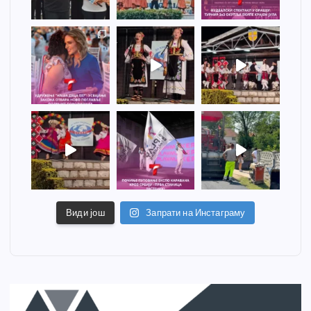
Види још
Запрати на Инстаграму