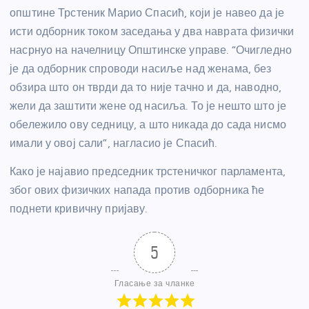
општине Трстеник Марио Спасић, који је навео да је
исти одборник током заседања у два наврата физички
насрнуо на начелницу Општинске управе. “Очигледно
је да одборник спроводи насиље над женама, без
обзира што он тврди да то није тачно и да, наводно,
жели да заштити жене од насиља. То је нешто што је
обележило ову седницу, а што никада до сада нисмо
имали у овој сали”, нагласио је Спасић.
Како је најавио председник трстеничког парламента,
због ових физичких напада против одборника ће
поднети кривичну пријаву.
5
Гласање за чланке