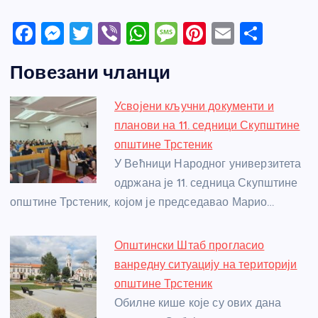
F
M
T
Vi
W
M
Pi
E
S
a
e
w
b
h
e
nt
m
h
Повезани чланци
c
ss
itt
er
at
ss
er
ail
ar
e
e
er
s
a
e
e
Усвојени кључни документи и
b
n
A
g
st
планови на 11. седници Скупштине
o
g
p
e
општине Трстеник
o
er
p
У Већници Народног универзитета
одржана је 11. седница Скупштине
k
општине Трстеник, којом је председавао Марио…
Општински Штаб прогласио
ванредну ситуацију на територији
општине Трстеник
Обилне кише које су ових дана