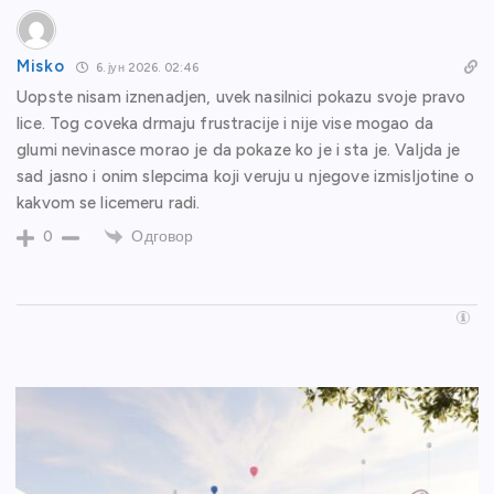
Misko
6. јун 2026. 02:46
Uopste nisam iznenadjen, uvek nasilnici pokazu svoje pravo
lice. Tog coveka drmaju frustracije i nije vise mogao da
glumi nevinasce morao je da pokaze ko je i sta je. Valjda je
sad jasno i onim slepcima koji veruju u njegove izmisljotine o
kakvom se licemeru radi.
Одговор
0