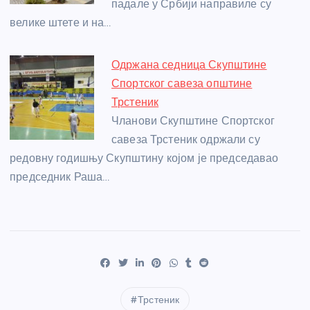
падале у Србији направиле су
велике штете и на…
Одржана седница Скупштине
Спортског савеза општине
Трстеник
Чланови Скупштине Спортског
савеза Трстеник одржали су
редовну годишњу Скупштину којом је председавао
председник Раша…
Трстеник