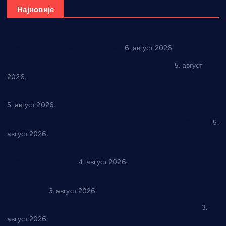
Најновије
In memoriam: Тања Вилотијевић
6. август 2026.
Александровац спреман за 61. “Жупску бербу”
5. август
2026.
Нова игралишта стижу у Бошњане, Доњи Катун и Парцане
5. август 2026.
У Ћићевцу одржана Конференција клубова Зоне “Запад”
5.
август 2026.
Четири учионице у старом делу ОШ “Јован Курсула”
добијају ново рухо
4. август 2026.
Књижевност, музика, спорт и уметност током августа у
Варварину
3. август 2026.
Трстеничанин освојио јубиларни циклус “Слагалице”
3.
август 2026.