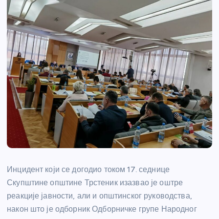
Инцидент који се догодио током 17. седнице
Скупштине општине Трстеник изазвао је оштре
реакције јавности, али и општинског руководства,
након што је одборник Одборничке групе Народног