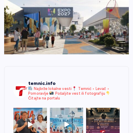
temnic.info
Najbrže lokalne vesti
Temnić • Levač •
Pomoravlje
Pošaljite vest ili fotografiju
Čitajte na portalu