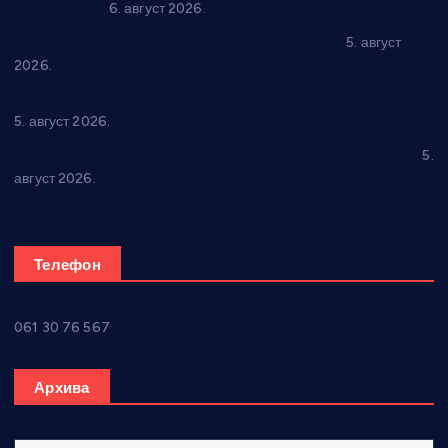
Максимовић
6. август 2026.
Александровац спреман за 61. “Жупску бербу”
5. август
2026.
Нова игралишта стижу у Бошњане, Доњи Катун и Парцане
5. август 2026.
У Ћићевцу одржана Конференција клубова Зоне “Запад”
5.
август 2026.
Телефон
061 30 76 567
Архива