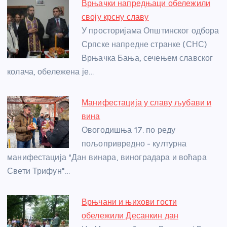
Врњачки напредњаци обележили
b
n
A
g
st
своју крсну славу
o
g
p
e
У просторијама Општинског одбора
o
er
p
Српске напредне странке (СНС)
Врњачка Бања, сечењем славског
k
колача, обележена је…
Манифестација у славу љубави и
вина
Овогодишња 17. по реду
пољопривредно - културна
манифестација "Дан винара, виноградара и воћара
Свети Трифун"…
Врњчани и њихови гости
обележили Десанкин дан