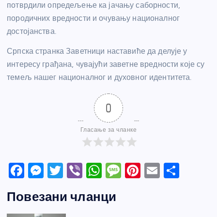
потврдили опредељење ка јачању саборности,
породичних вредности и очувању националног
достојанства.
Српска странка Заветници наставиће да делује у
интересу грађана, чувајући заветне вредности које су
темељ нашег националног и духовног идентитета.
0
Гласање за чланке
F
M
T
Vi
W
M
Pi
E
S
a
e
w
b
h
e
nt
m
h
Повезани чланци
c
ss
itt
er
at
ss
er
ail
ar
e
e
er
s
a
e
e