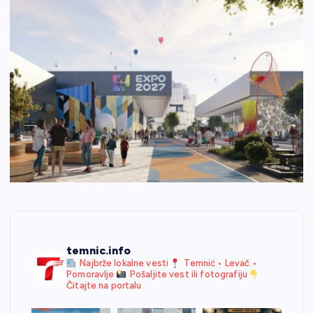
temnic.info
Najbrže lokalne vesti
Temnić • Levač •
Pomoravlje
Pošaljite vest ili fotografiju
Čitajte na portalu