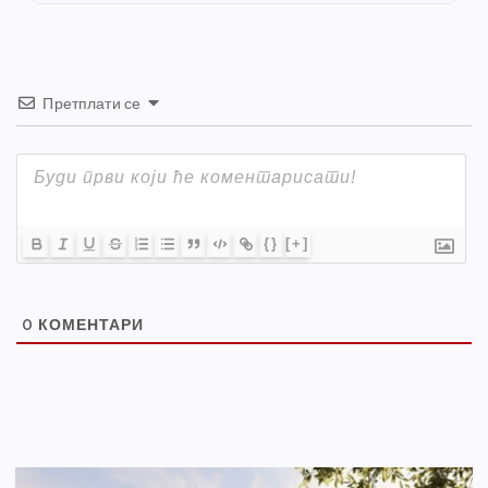
k
Претплати се
{}
[+]
0
КОМЕНТАРИ