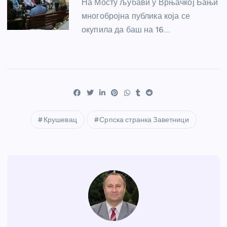
На Мосту љубави у Врњачкој Бањи
многобројна публика која се
окупила да баш на 16.…
Крушевац
Српска странка Заветници