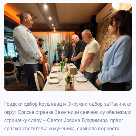
Градски одбор Крушевац и Oкружни одбор за Расински
округ Српске странке Заветници свечано су обележили
страначку славу – Светог Јована Владимира, првог
српског светитеља и мученика, симбола верности,