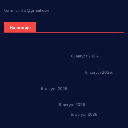
temnic.info@gmail.com
Најновије
Вражогрнци чувају традицију: “Михољски сусрети села”
уз спортска надметања и забаву
6. август 2026.
Варварин подржао 25 нових предузетника: За
самозапошљавање по 380.000 динара
6. август 2026.
“Трстеник на Морави” од 10. до 16. августа: Богат програм
за све генерације
6. август 2026.
“Да се ради и гради по твом”: Трстеник улаже 4 милиона
динара у пројекте грађана
6. август 2026.
In memoriam: Тања Вилотијевић
6. август 2026.
Даница Петровић оживљава лик и дело Десанке