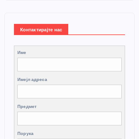
Контактирајте нас
Име
Имејл адреса
Предмет
Порука