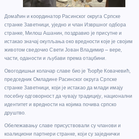
Домаћин и координатор Расинског округа Српске
странке Заветници, уједно и члан Извршног одбора
странке, Милош Ашанин, поздравио је присутне и
истакао значај окупљања око вредности које је својим
животом сведочио Свети Јован Владимир – вере,
части, оданости и љубави према отаџбини.
Овогодишњи колачар славе био је Ђорђе Ковачевић,
председник Омладине Расинског округа Српске
странке Заветници, који је истакао да млади имају
посебну одговорност да чувају традицију, национални
идентитет и вредности на којима почива српско
друштво.
Обележавању славе присуствовали су чланови и
коалициони партнери странке, који су заједнички