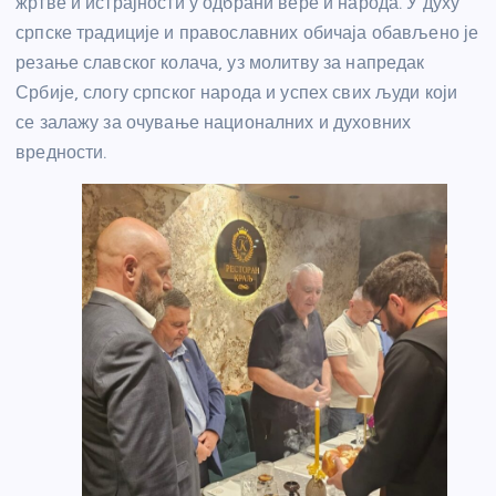
жртве и истрајности у одбрани вере и народа. У духу
српске традиције и православних обичаја обављено је
резање славског колача, уз молитву за напредак
Србије, слогу српског народа и успех свих људи који
се залажу за очување националних и духовних
вредности.