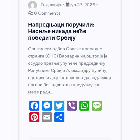
Редакција
јул 27, 2026
0 Comments
Напредњаци поручили:
Насиље никада неће
победити Србију
Општински одбор Српске напредне
странке (СНС) Варварин најоштрије је
осудио претње упућене председнику
Републике Србије Александру Вучићу,
оценивши да је неопходно да надлежни
органи без одлагања предузму све
мере ради…
F
M
T
Vi
W
M
a
e
w
b
h
e
Pi
E
S
c
ss
itt
er
at
ss
nt
m
h
e
e
er
s
a
er
ail
ar