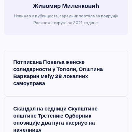
Живомир Миленковић
Новинар и публициста, сарадник портала за подручје
Расинског округа од 2021. године.
К
Потписана Повеља женске
р
солидарности у Тополи, Општина
Варварин међу 28 локалних
е
самоуправа
т
Скандал на седници Скупштине
а
општине Трстеник: Одборник
опозиције два пута насрнуо на
њ
начелницу