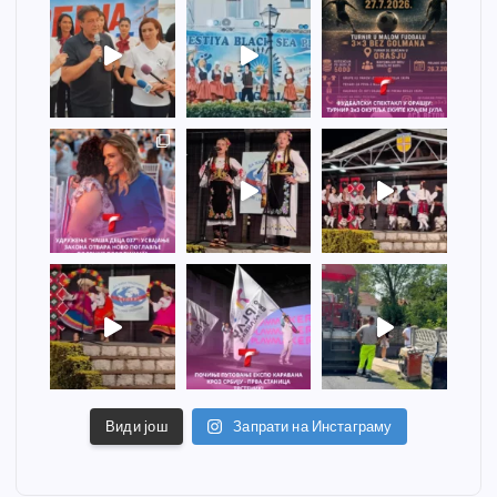
Види још
Запрати на Инстаграму