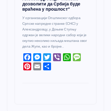
дозволити да Србија буде
враћена у прошлост”
У организацији Општинског одбора
Српске напредне странке (СНС) у
Александровцу, у Доњем Ступњу
одржан је велики народни сабор који је
окупио неколико хиљада мештана овог
дела Жупе, као и бројне…
F
M
T
Vi
W
M
a
e
w
b
h
e
Pi
E
S
c
ss
itt
er
at
ss
nt
m
h
e
e
er
s
a
er
ail
ar
b
n
A
g
e
e
o
g
p
e
st
o
er
p