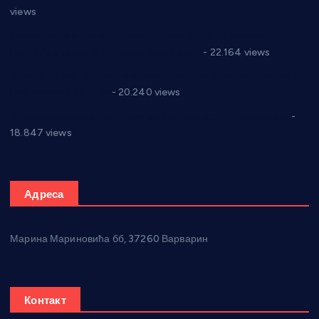
views
Саопштење и демант Дома здравља “Др Властимир
Годић” на текст који кружи фејсбуком
- 22.164 views
Јелена Вујић-Обрадовић представник Александровца у
Парламенту Србије
- 20.240 views
Откривена илегална штампарија новца код Варварина
-
18.847 views
Адреса
Марина Мариновића бб, 37260 Варварин
Контакт