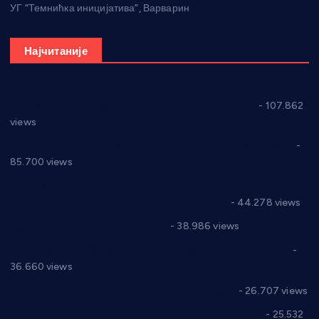
УГ “Темнићка иницијатива”, Варварин
Најчитаније
СНС: Осуда говора мржње и насиља над женама
- 107.862
views
Планска искључења електричне енергије за 27.07.2022.
-
85.700 views
Горан Макрагић директор, Ђорђе Бајић спортски
директор новог прволигаша из Варварина
- 44.278 views
Цене на крушевачким пијацама
- 38.986 views
Планска искључења електричне енергије за 19.05.2021.
-
36.660 views
Реконструкција хотела “Плажа” у Варварину
- 26.707 views
Апел за помоћ породици Марковић из Варварина
- 25.532