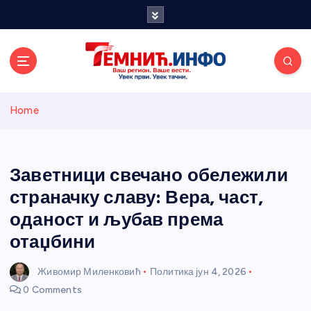
S
k
i
p
t
o
Темнићки
c
Home
o
n
информативн
t
e
Заветници свечано обележили
и портал
n
страначку славу: Вера, част,
t
оданост и љубав према
отаџбини
Живомир Миленковић
Политика
јун 4, 2026
0 Comments