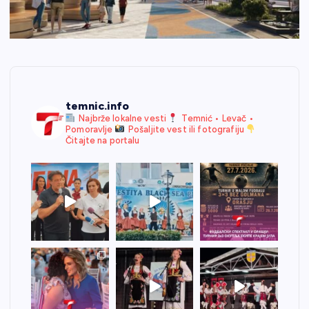
temnic.info
Najbrže lokalne vesti
Temnić • Levač •
Pomoravlje
Pošaljite vest ili fotografiju
Čitajte na portalu