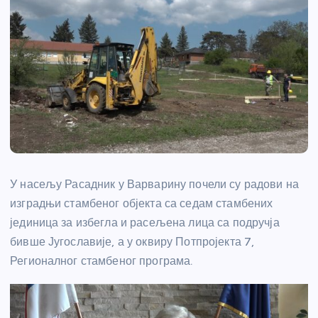
У насељу Расадник у Варварину почели су радови на
изградњи стамбеног објекта са седам стамбених
јединица за избегла и расељена лица са подручја
бивше Југославије, а у оквиру Потпројекта 7,
Регионалног стамбеног програма.