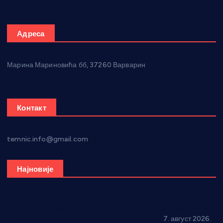
Адреса
Марина Мариновића бб, 37260 Варварин
Контакт
temnic.info@gmail.com
Најновије
Општина Ћићевац наставља да подржава предузетнике:
10 нових субвенција за самозапошљавање
7. август 2026.