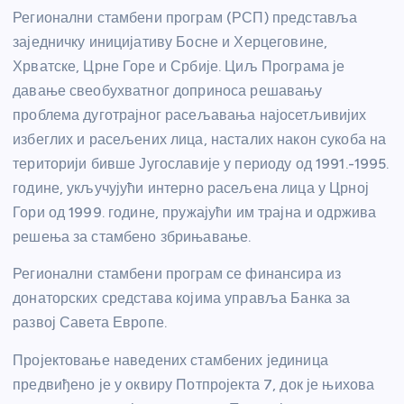
Регионални стамбени програм (РСП) представља
заједничку иницијативу Босне и Херцеговине,
Хрватске, Црне Горе и Србије. Циљ Програма је
давање свеобухватног доприноса решавању
проблема дуготрајног расељавања најосетљивијих
избеглих и расељених лица, насталих након сукоба на
територији бивше Југославије у периоду од 1991.-1995.
године, укључујући интерно расељена лица у Црној
Гори од 1999. године, пружајући им трајна и одржива
решења за стамбено збрињавање.
Регионални стамбени програм се финансира из
донаторских средстава којима управља Банка за
развој Савета Европе.
Пројектовање наведених стамбених јединица
предвиђено је у оквиру Потпројекта 7, док је њихова