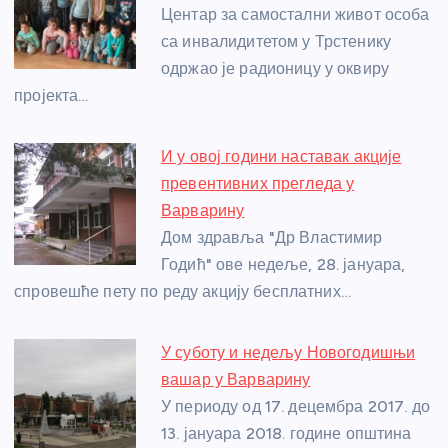
o
g
p
e
Центар за самостални живот особа
o
er
p
са инвалидитетом у Трстенику
одржао је радионицу у оквиру
k
пројекта…
И у овој години наставак акције
превентивних прегледа у
Варварину
Дом здравља "Др Властимир
Годић" ове недеље, 28. јануара,
спровешће пету по реду акцију бесплатних…
У суботу и недељу Новогодишњи
вашар у Варварину
У периоду од 17. децембра 2017. до
13. јануара 2018. године општина