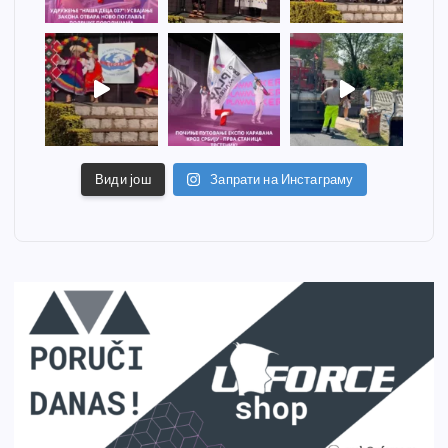
Види још
Запрати на Инстаграму