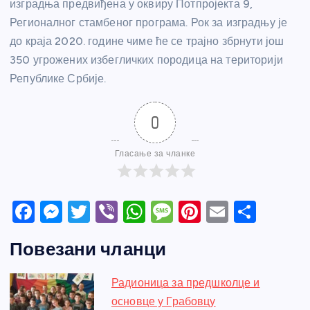
изградња предвиђена у оквиру Потпројекта 9,
Регионалног стамбеног програма. Рок за изградњу је
до краја 2020. године чиме ће се трајно збрнути још
350 угрожених избегличких породица на територији
Републике Србије.
0
Гласање за чланке
F
M
T
Vi
W
M
Pi
E
S
a
e
w
b
h
e
nt
m
h
Повезани чланци
c
ss
itt
er
at
ss
er
ail
ar
e
e
er
s
a
e
e
Радионица за предшколце и
b
n
A
g
st
основце у Грабовцу