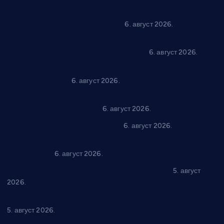
Вражогрнци чувају традицију: “Михољски сусрети села”
уз спортска надметања и забаву
6. август 2026.
Варварин подржао 25 нових предузетника: За
самозапошљавање по 380.000 динара
6. август 2026.
“Трстеник на Морави” од 10. до 16. августа: Богат програм
за све генерације
6. август 2026.
“Да се ради и гради по твом”: Трстеник улаже 4 милиона
динара у пројекте грађана
6. август 2026.
In memoriam: Тања Вилотијевић
6. август 2026.
Даница Петровић оживљава лик и дело Десанке
Максимовић
6. август 2026.
Александровац спреман за 61. “Жупску бербу”
5. август
2026.
Нова игралишта стижу у Бошњане, Доњи Катун и Парцане
5. август 2026.