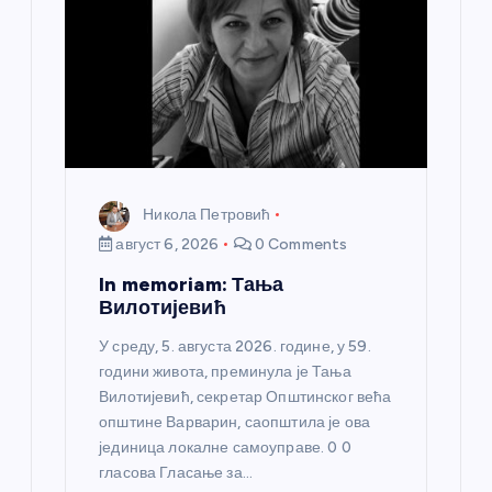
Никола Петровић
август 6, 2026
0 Comments
In memoriam: Тања
Вилотијевић
У среду, 5. августа 2026. године, у 59.
години живота, преминула је Тања
Вилотијевић, секретар Општинског већа
општине Варварин, саопштила је ова
јединица локалне самоуправе. 0 0
гласова Гласање за…