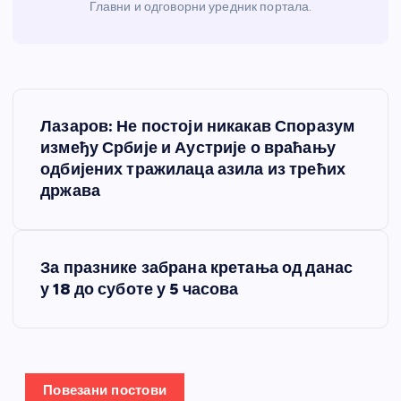
Главни и одговорни уредник портала.
К
Лазаров: Не постоји никакав Споразум
р
између Србије и Аустрије о враћању
одбијених тражилаца азила из трећих
е
држава
т
За празнике забрана кретања од данас
а
у 18 до суботе у 5 часова
њ
е
Повезани постови