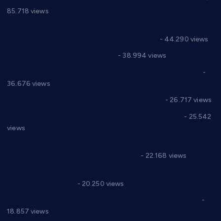
85.718 views
Горан Макрагић директор, Ђорђе Бајић спортски
директор новог прволигаша из Варварина
- 44.290 views
Цене на крушевачким пијацама
- 38.994 views
Планска искључења електричне енергије за 19.05.2021.
-
36.676 views
Реконструкција хотела “Плажа” у Варварину
- 26.717 views
Апел за помоћ породици Марковић из Варварина
- 25.542
views
Саопштење и демант Дома здравља “Др Властимир
Годић” на текст који кружи фејсбуком
- 22.168 views
Јелена Вујић-Обрадовић представник Александровца у
Парламенту Србије
- 20.250 views
Откривена илегална штампарија новца код Варварина
-
18.857 views