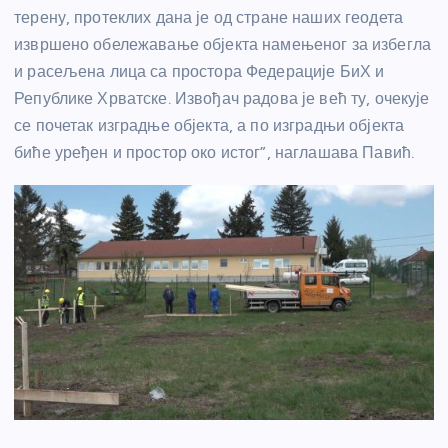
терену, протеклих дана је од стране наших геодета
извршено обележавање објекта намењеног за избегла
и расељена лица са простора Федерације БиХ и
Републике Хрватске. Извођач радова је већ ту, очекује
се почетак изградње објекта, а по изградњи објекта
биће уређен и простор око истог”, наглашава Павић.