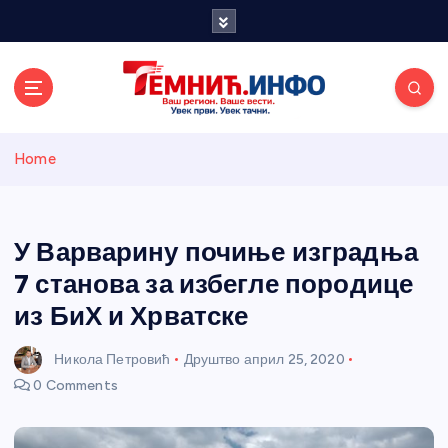
S
k
i
p
t
o
Темнићки
c
Home
o
n
информативн
t
e
У Варварину почиње изградња
и портал
n
7 станова за избегле породице
t
из БиХ и Хрватске
Никола Петровић
Друштво
април 25, 2020
0 Comments