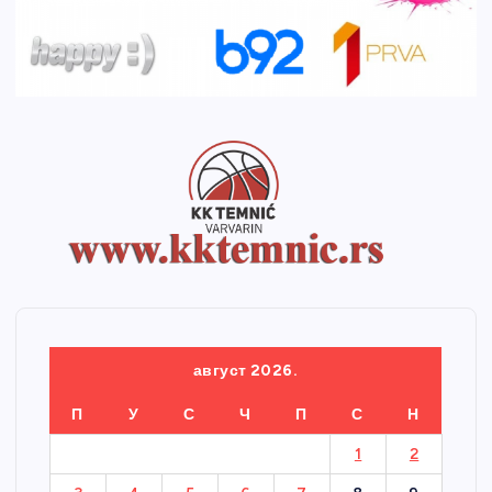
август 2026.
П
У
С
Ч
П
С
Н
1
2