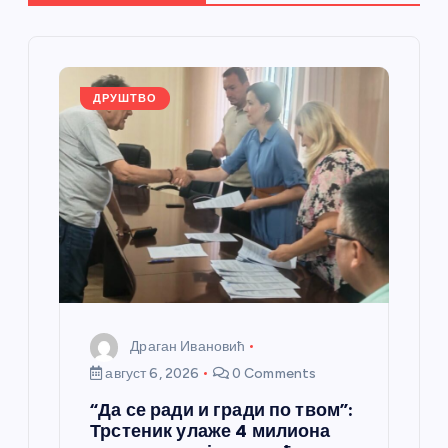
ч
л
а
ДРУШТВО
н
к
а
Драган Ивановић
август 6, 2026
0 Comments
“Да се ради и гради по твом”:
Трстеник улаже 4 милиона