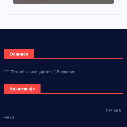
Оснивач
УГ “Темнићка иницијатива”, Варварин
Најчитаније
СНС: Осуда говора мржње и насиља над женама
- 107.868
views
Планска искључења електричне енергије за 27.07.2022.
-