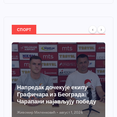
СПОРТ
Спортски центар “Ћићевац”
добија савремени систем
ду
грејања
Никола Петровић
јул 31, 2026