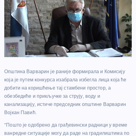
Општина Варварин је раније формирала и Комисију
која је путем конкурса изабрала избегла лица која ће
добити на коришћење тај стамбени простор, а
обезбедиће и прикључке за струју, воду и
канализацију, истиче председник општине Варварин
Војкан Павић.
“Пошто је одобрено да грађевински радници у време
ванредне ситуације могу да раде на градилиштима по