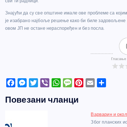
сви ти радници.
Знајући да су све општине имале ове проблеме са који
је изабрано најбоље решење како би биле задовољене п
овом ЈП не остане нераспоређен и без посла.
Гласање 
F
M
T
Vi
W
M
Pi
E
S
a
e
w
b
h
e
nt
m
h
Повезани чланци
c
ss
itt
er
at
ss
er
ail
ar
e
e
er
s
a
e
e
Варварин и окол
b
n
A
g
st
Због планских и