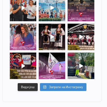
Види још
Запрати на Инстаграму