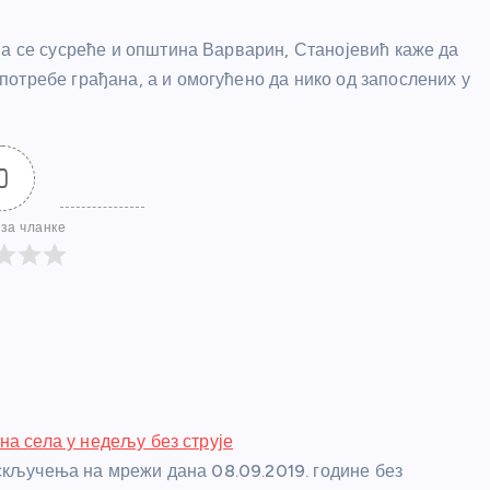
ма се сусреће и општина Варварин, Станојевић каже да
отребе грађана, а и омогућено да нико од запослених у
0
за чланке
на села у недељу без струје
скључења на мрежи дана 08.09.2019. године без