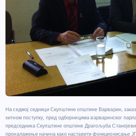
На седмој седници Скупштине општине Варварин, заказ
хитном поступку, пред одборницима варваринског парл
председника Скупштине општине Драгољуба Станојевић
проналажење начина како наставити функционисање ЈП 