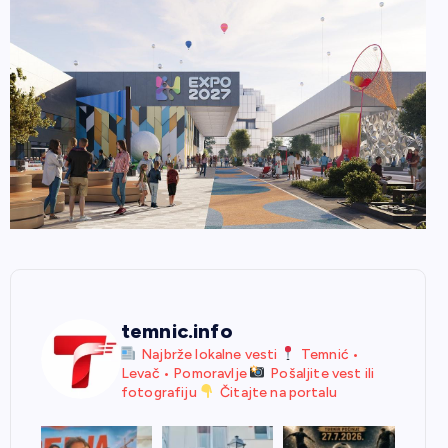
temnic.info
Najbrže lokalne vesti
Temnić •
Levač • Pomoravlje
Pošaljite vest ili
fotografiju
Čitajte na portalu