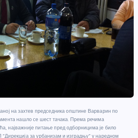
аној на захтев председника општине Варварин по
амента нашло се шест тачака. Према речима
а, најважније питање пред одборницима је било
“Дирекција за урбанизам и изградњу” у наредном