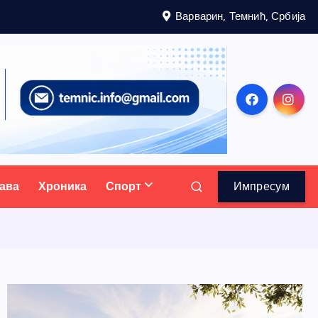
Варварин, Темнић, Србија
ава
Хроника
Спорт
Импресум