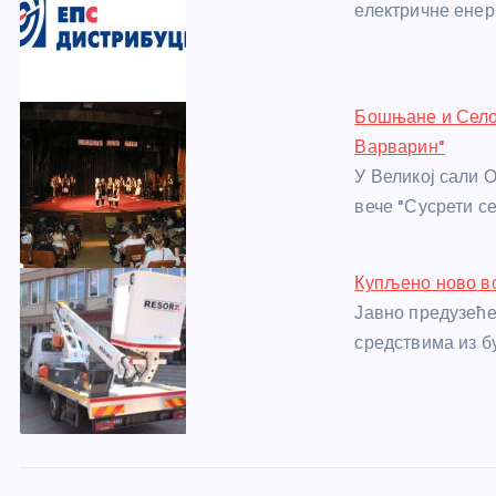
o
g
p
e
електричне енер
o
er
p
k
Бошњане и Село
Варварин"
У Великој сали 
вече "Сусрети с
Купљено ново во
Јавно предузеће
средствима из б