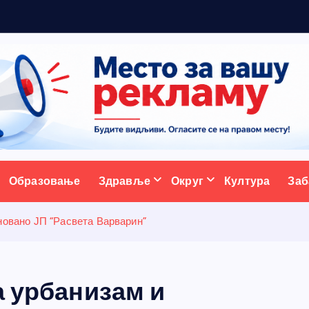
5
н
о
в
ативни портал
Образовање
Здравље
Округ
Култура
Заб
новано ЈП “Расвета Варварин”
а урбанизам и