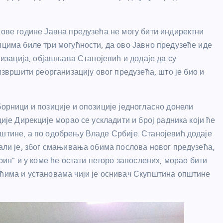
 ове године Јавна предузећа не могу бити индиректни
ицима биле три могућности, да ово Јавно предузеће иде
анизација, објашњава Станојевић и додаје да су
вршити реорганизацију овог предузећа, што је био и
борници и позиције и опозиције једногласно донели
ције Дирекције морао се ускладити и број радника који ће
пштине, а по одобрењу Владе Србије. Станојевић додаје
 али је, због смањивања обима послова новог предузећа,
арин” и у коме ће остати петоро запослених, морао бити
ећима и установама чији је оснивач Скупштина општине