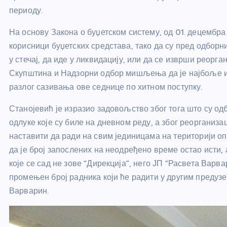
периоду.
На основу Закона о буџетском систему, од 01. децембра
корисници буџетских средстава, тако да су пред одборн
у стечај, да иде у ликвидацију, или да се изврши реорг
Скупштина и Надзорни одбор мишљења да је најбоље из
разлог сазивања ове седнице по хитном поступку.
Станојевић је изразио задовољство због тога што су од
одлуке које су биле на дневном реду, а због реорганиза
наставити да ради на свим јединицама на територији о
да је број запослених на неодређено време остао исти,
које се сад не зове “Дирекција”, него ЈП “Расвета Варв
промењен број радника који ће радити у другим предуз
Варварин.