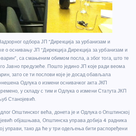
 Надзорног одбора ЈП “Дирекција за урбанизам и
ке о оснивању ЈП “Дирекција Дирекција за урбанизам и
рварин”, са смањеним обимом посла, а због тога, што те
уго Јавно предузеће. Пошто једино ЈП које ради веома
ин, зато се ти послови које је досад обављала
донешена Одлука о измени оснивачког акта ЈКП
ремено, у складу с тим и Одлука о измени Статута ЈКП
уб Станојевић.
длог Општинског већа, донета је и Одлука о Општинској
нојевић објашњава, Општинска управа добија 4 радника
ој управи, тако да ће у три одељења бити распоређени