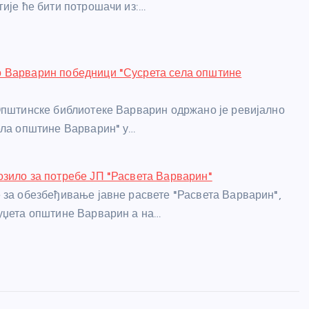
гије ће бити потрошачи из:…
 Варварин победници "Сусрета села општине
Општинске библиотеке Варварин одржано је ревијално
ела општине Варварин" у…
зило за потребе ЈП "Расвета Варварин"
 за обезбеђивање јавне расвете "Расвета Варварин",
уџета општине Варварин а на…