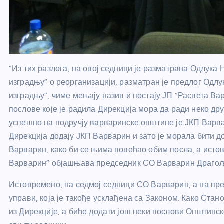
“Из тих разлога, на овој седници је разматрана Одлука
изградњу” о реорганизацији, разматран је предлог Одлу
изградњу”, чиме мењају назив и постају ЈП “Расвета Ва
послове које је радила Дирекција мора да ради неко др
успешно на подручју варваринске општине је ЈКП Варвар
Дирекција додају ЈКП Варварин и зато је морала бити 
Варварин, како би се њима повећао обим посла, а истов
Варварин” објашњава председник СО Варварин Драгољ
Истовремено, на седмој седници СО Варварин, а на пре
управи, која је такође усклађена са Законом. Како Ста
из Дирекције, а биће додати још неки послови Општинск