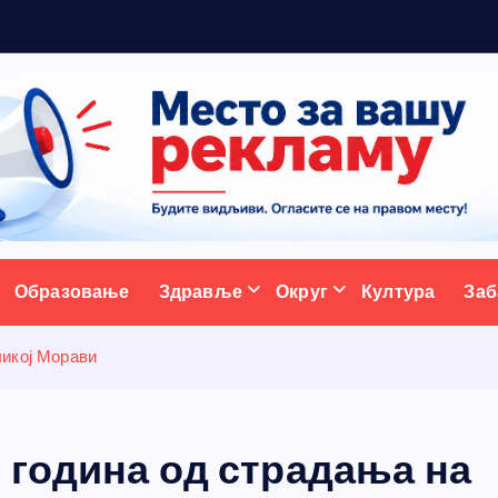
5
н
о
в
ативни портал
Образовање
Здравље
Округ
Култура
Заб
ликој Морави
 година од страдања на