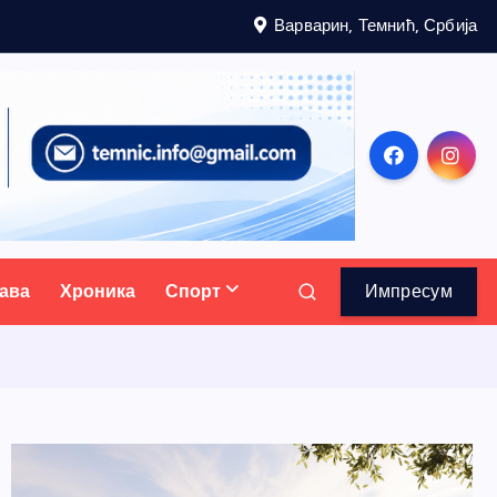
Варварин, Темнић, Србија
ава
Хроника
Спорт
Импресум