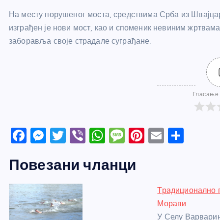
На месту порушеног моста, средствима Срба из Швајцар
изграђен је нови мост, као и споменик невиним жртвама
заборавља своје страдале суграђане.
Гласање 
F
M
T
Vi
W
M
Pi
E
S
a
e
w
b
h
e
nt
m
h
Повезани чланци
c
ss
itt
er
at
ss
er
ail
ar
e
e
er
s
a
e
e
Традиционално п
b
n
A
g
st
Морави
o
g
p
e
У Селу Варварин