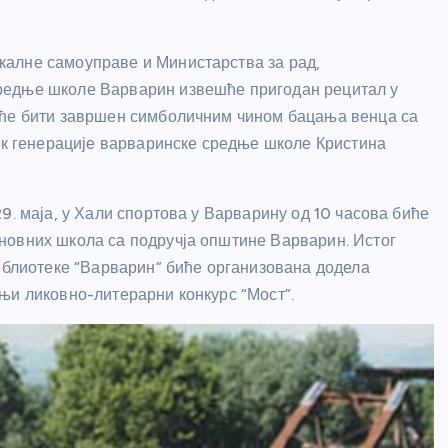
алне самоуправе и Министарства за рад,
редње школе Варварин извешће пригодан рецитал у
 ће бити завршен симболичним чином бацања венца са
ђак генерације варваринске средње школе Кристина
9. маја, у Хали спортова у Варварину од 10 часова биће
новних школа са подручја општине Варварин. Истог
библиотеке “Варварин” биће организована додела
њи ликовно-литерарни конкурс “Мост”.