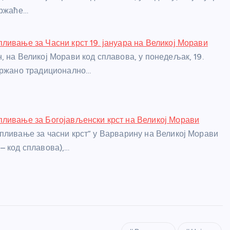
држаће…
ливање за Часни крст 19. јануара на Великој Морави
, на Великој Морави код сплавова, у понедељак, 19.
држано традиционално…
ливање за Богојављенски крст на Великој Морави
пливање за часни крст” у Варварину на Великој Морави
– код сплавова),…