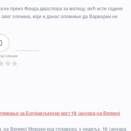
ске преко Фонда дијаспора за матицу, већ исте године
 овог злочина, који и данас опомиње да Варварин не
0
за чланке
ливање за Богојављенски крст 19. јануара на Великој
, на Великој Морави код сплавова, у недељу, 19. јануара