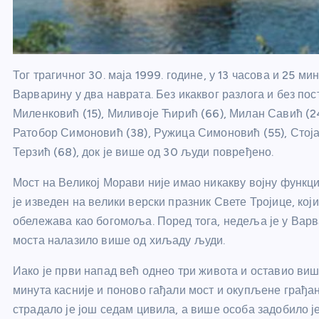
Тог трагичног 30. маја 1999. године, у 13 часова и 25 
Варварину у два наврата. Без икаквог разлога и без по
Миленковић (15), Миливоје Ћирић (66), Милан Савић (24
Ратобор Симоновић (38), Ружица Симоновић (55), Стоја
Терзић (68), док је више од 30 људи повређено.
Мост на Великој Морави није имао никакву војну функци
је изведен на велики верски празник Свете Тројице, ко
обележава као богомоља. Поред тога, недеља је у Варва
моста налазило више од хиљаду људи.
Иако је први напад већ однео три живота и оставио ви
минута касније и поново гађали мост и окупљене грађан
страдало је још седам цивила, а више особа задобило ј