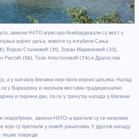
минута, авиони НАТО агресора бомбардовали су мост у
стојања војног циља, животе су изгубили Сања
), Војкан Станковић (31), Зоран Маринковић (33),
н Ристић (56), Толе Апостоловић (74) и Драгослав
ју, а у његовој близини није било војних циљева. Напад
ји се у Варварину и околним местима традиционално
рину и пијачни дан, па се у тренутку напада у близини
ше повређених, авиони НАТО-а вратили су се неколико
е који су притекли у помоћ рањенима. У другом нападу
е тешке повреде.