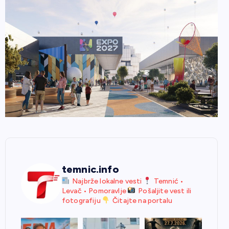
temnic.info
Najbrže lokalne vesti
Temnić •
Levač • Pomoravlje
Pošaljite vest ili
fotografiju
Čitajte na portalu