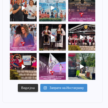
Види још
Запрати на Инстаграму