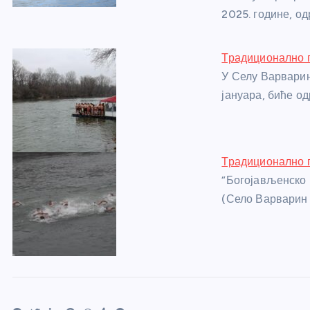
o
er
p
2025. године, о
k
Традиционално п
У Селу Варварин
јануара, биће о
Традиционално п
“Богојављенско 
(Село Варварин 