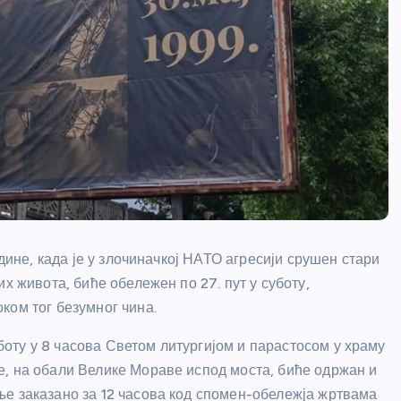
одине, када је у злочиначкој НАТО агресији срушен стари
х живота, биће обележен по 27. пут у суботу,
ком тог безумног чина.
оту у 8 часова Светом литургијом и парастосом у храму
, на обали Велике Мораве испод моста, биће одржан и
е заказано за 12 часова код спомен-обележја жртвама