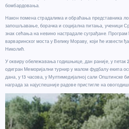
бомбардовања.
Након помена страдалима и обраћања представника лок
запошљавање, борачка и социјална питања, ученици С
знак сећања на невино настрадале суграђане. Програм
варваринског моста у Велику Мораву, који ће извести 
Николић.
У оквиру обележавања годишњице, дан раније, у петак 2
одигран Меморијални турнир у малом фудбалу екипа ос
дана, у 13 часова, у Мултимедијалној сали Општинске 
награда за најуспешније радове пристигле на овогодиш