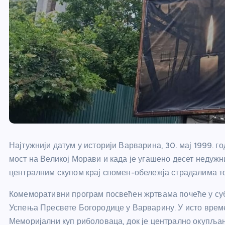
Најтужнији датум у историји Варварина, 30. мај 1999. г
мост на Великој Морави и када је угашено десет недужни
централним скупом крај спомен-обележја страдалима то
Комеморативни програм посвећен жртвама почеће у суб
Успења Пресвете Богородице у Варварину. У исто време
Меморијални куп риболоваца, док је централно окупљањ