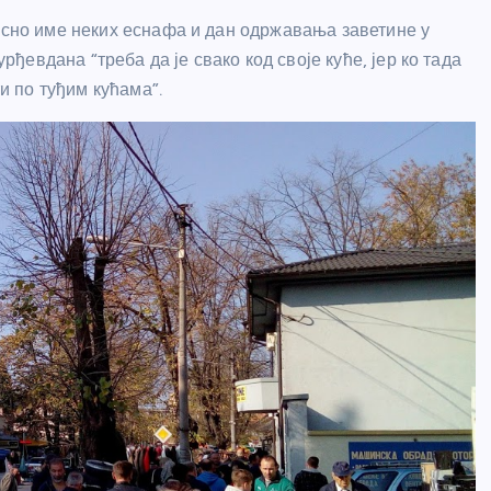
крсно име неких еснафа и дан одржавања заветине у
евдана “треба да је свако код своје куће, јер ко тада
ти по туђим кућама”.