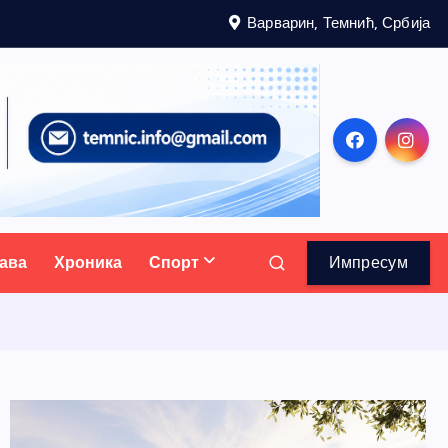
Варварин, Темнић, Србија
ава
Хроника
Спорт
Импресум