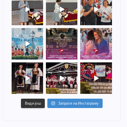
Види још
Запрати на Инстаграму