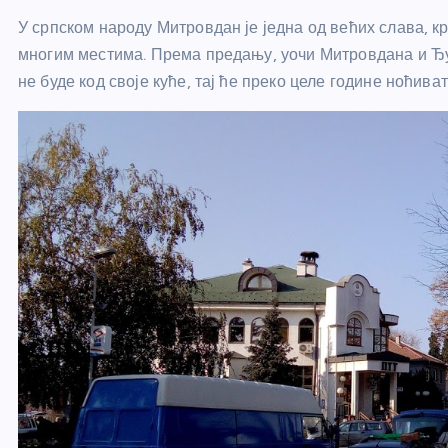
У српском народу Митровдан је једна од већих слава, 
многим местима. Према предању, уочи Митровдана и Ђурђ
не буде код своје куће, тај ће преко целе године ноћива