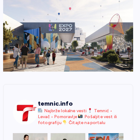
temnic.info
Najbrže lokalne vesti
Temnić •
Levač • Pomoravlje
Pošaljite vest ili
fotografiju
Čitajte na portalu