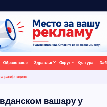
р
а
д
и
ц
и
ативни портал
Образовање
Здравље
Округ
Култура
Заб
а раније године
вданском вашару у