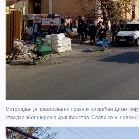
Митровдан је православни празник посвећен Димитрију 
страдао због ширења хришћанства. Слави се 8. новембр