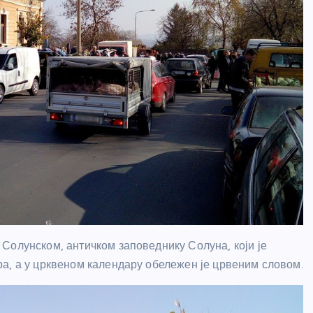
Солунском, античком заповеднику Солуна, који је
а, а у црквеном календару обележен је црвеним словом.