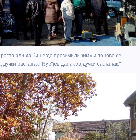
а растајали да би негде презимили зиму и поново се
јдучки растанак; Ђурђев данак хајдучки састанак.”