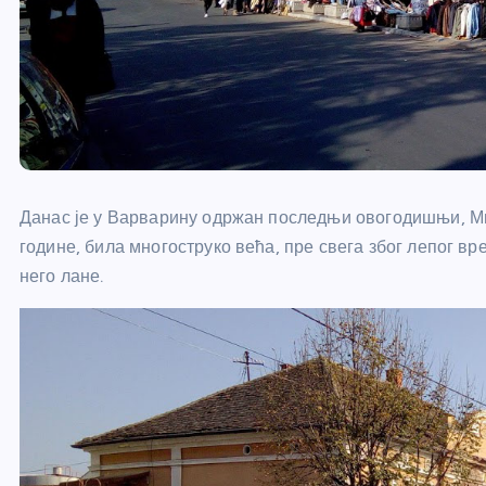
Данас је у Варварину одржан последњи овогодишњи, Мит
године, била многоструко већа, пре свега због лепог вр
него лане.