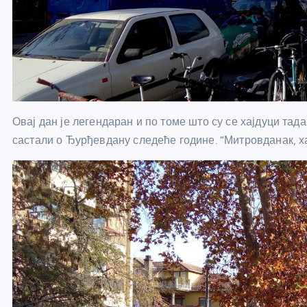
Овај дан је легендаран и по томе што су се хајдуци тад
састали о Ђурђевдану следеће године. “Митровданак, ха