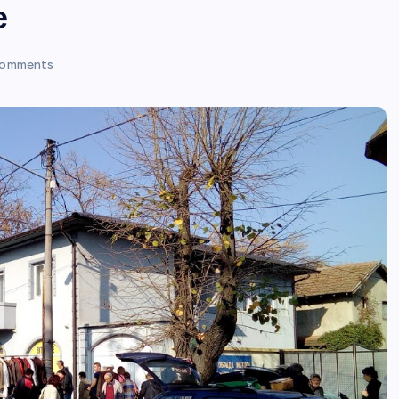
е
omments