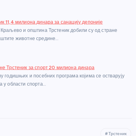
к 11,4 милиона динара за санацију депоније
 Краљево и општина Трстеник добили су од стране
аштите животне средине…
не Трстеник за спорт 20 милиона динара
ну годишњих и посебних програма којима се остварују
а у области спорта…
Трстеник