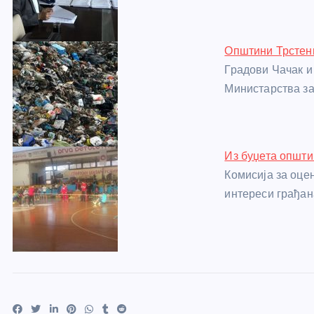
o
er
p
k
Општини Трстени
Градови Чачак и
Министарства з
Из буџета општи
Комисија за оце
интереси грађан