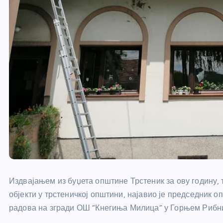
Издвајањем из буџета општине Трстеник за ову годину,
објекти у трстеничкој општини, најавио је председник
радова на згради ОШ “Кнегиња Милица” у Горњем Рибни