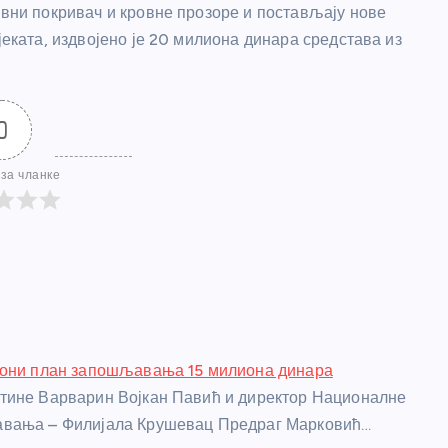
овни покривач и кровне прозоре и постављају нове
јеката, издвојено је 20 милиона динара средстава из
0
за чланке
иони план запошљавања 15 милиона динара
тине Варварин Војкан Павић и директор Националне
вања – Филијала Крушевац Предраг Марковић…