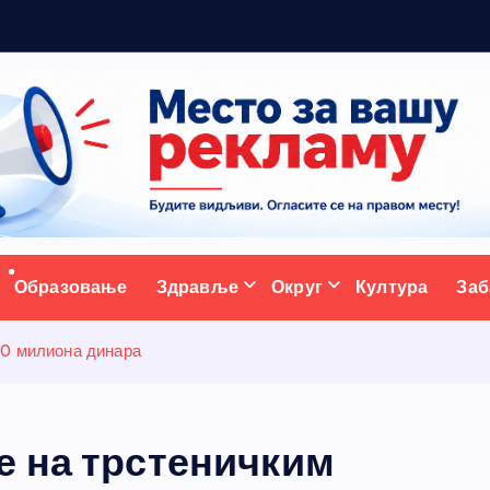
5
ативни портал
Образовање
Здравље
Округ
Култура
Заб
20 милиона динара
е на трстеничким