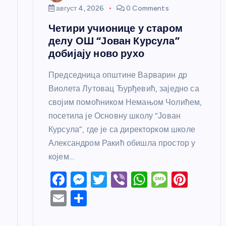
к
август 4, 2026
0 Comments
Четири учионице у старом
а
делу ОШ “Јован Курсула”
добијају ново рухо
Председница општине Варварин др
Виолета Лутовац Ђурђевић, заједно са
својим помоћником Немањом Чолићем,
посетила је Основну школу “Јован
Курсула”, где је са директорком школе
Александром Ракић обишла простор у
којем…
F
M
T
Vi
W
M
Pi
a
e
w
b
h
e
nt
E
S
c
ss
itt
er
at
ss
er
m
h