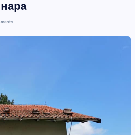
инара
mments