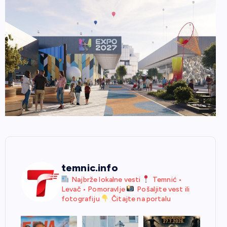
temnic.info
Najbrže lokalne vesti
Temnić •
Levač • Pomoravlje
Pošaljite vest ili
fotografiju
Čitajte na portalu