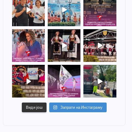
Види још
Запрати на Инстаграму