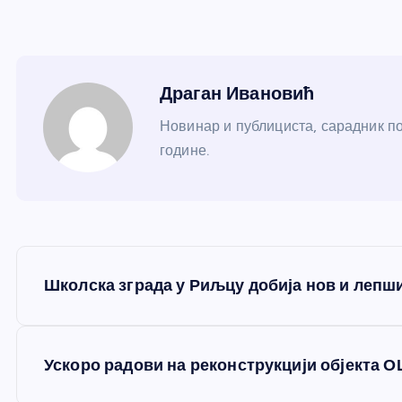
Драган Ивановић
Новинар и публициста, сарадник по
године.
К
Школска зграда у Риљцу добија нов и лепш
р
е
Ускоро радови на реконструкцији објекта О