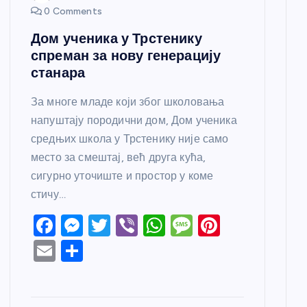
0 Comments
Дом ученика у Трстенику
спреман за нову генерацију
станара
За многе младе који због школовања
напуштају породични дом, Дом ученика
средњих школа у Трстенику није само
место за смештај, већ друга кућа,
сигурно уточиште и простор у коме
стичу…
F
M
T
Vi
W
M
Pi
a
e
w
b
h
e
nt
E
S
c
ss
itt
er
at
ss
er
m
h
e
e
er
s
a
e
ail
ar