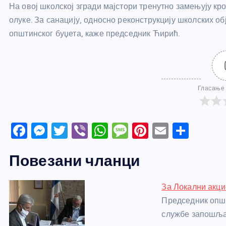
На овој школској згради мајстори тренутно замењују кр
олуке. За санацију, односно реконструкцију школских об
општинског буџета, каже председник Ћирић.
Гласање 
F
M
T
Vi
W
M
Pi
E
S
a
e
w
b
h
e
nt
m
h
Повезани чланци
c
ss
itt
er
at
ss
er
ail
ar
e
e
er
s
a
e
e
За Локални акц
b
n
A
g
st
Председник опш
o
g
p
e
службе запошља