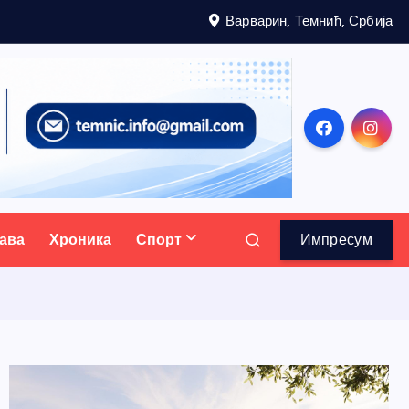
Варварин, Темнић, Србија
ава
Хроника
Спорт
Импресум