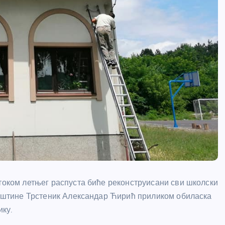
 током летњег распуста биће реконструисани сви школски
 општине Трстеник Александар Ћирић приликом обиласка
ку.