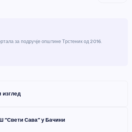
ртала за подручје општине Трстеник од 2016.
и изглед
Ш “Свети Сава” у Бачини