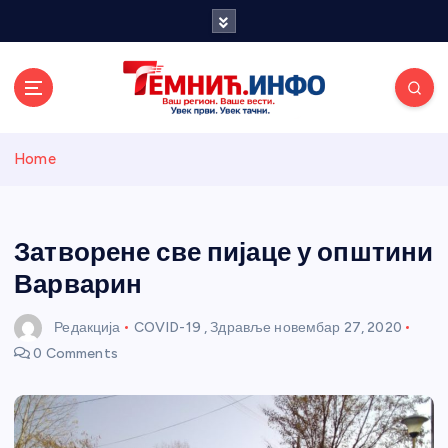
S
k
i
p
t
o
Темнићки
c
Home
o
n
информативн
t
e
Затворене све пијаце у општини
и портал
n
Варварин
t
Редакција
COVID-19
,
Здравље
новембар 27, 2020
0 Comments