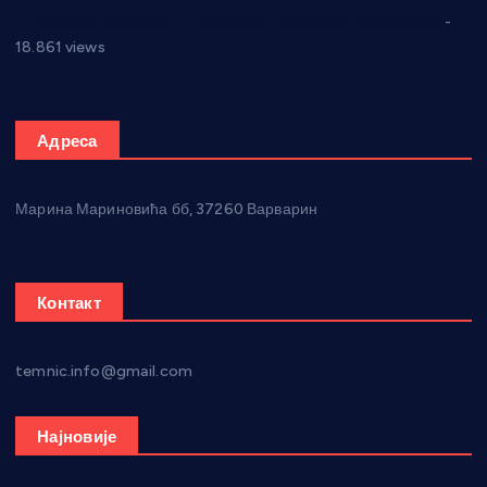
Откривена илегална штампарија новца код Варварина
-
18.861 views
Адреса
Марина Мариновића бб, 37260 Варварин
Контакт
temnic.info@gmail.com
Најновије