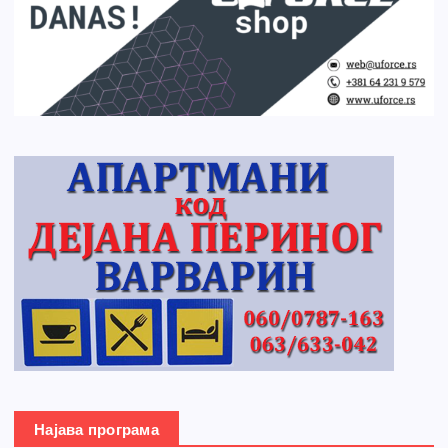
Најава програма