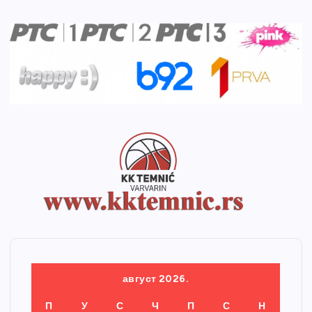
август 2026.
П
У
С
Ч
П
С
Н