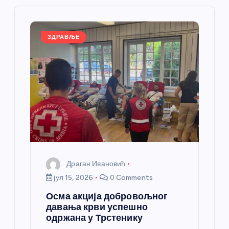
ч
л
ЗДРАВЉЕ
а
н
к
а
Драган Ивановић
јул 15, 2026
0 Comments
Осма акција добровољног
давања крви успешно
одржана у Трстенику