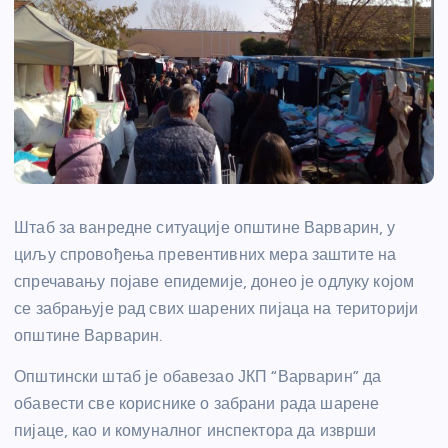
Штаб за ванредне ситуације општине Варварин, у
циљу спровођења превентивних мера заштите на
спречавању појаве епидемије, донео је одлуку којом
се забрањује рад свих шарених пијаца на територији
општине Варварин.
Општински штаб је обавезао ЈКП “Варварин” да
обавести све кориснике о забрани рада шарене
пијаце, као и комуналног инспектора да изврши