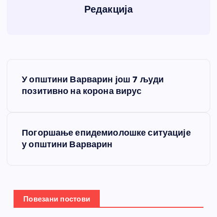
Редакција
К
У општини Варварин још 7 људи
р
позитивно на корона вирус
е
Погоршање епидемиолошке ситуације
т
у општини Варварин
а
њ
Повезани постови
е