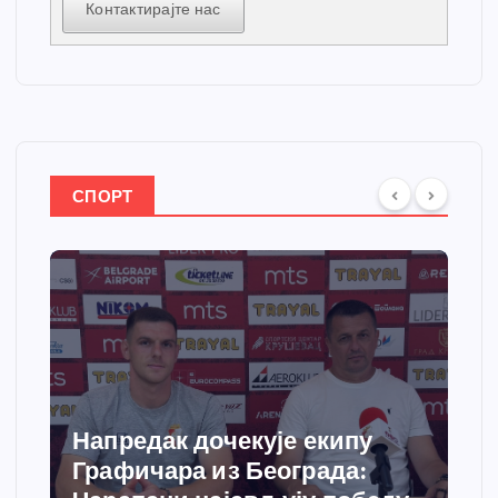
Контактирајте нас
СПОРТ
Напредак дочекује екипу
Сп
Графичара из Београда:
доб