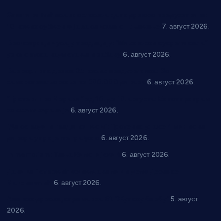
Општина Ћићевац наставља да подржава предузетнике:
10 нових субвенција за самозапошљавање
7. август 2026.
Вражогрнци чувају традицију: “Михољски сусрети села”
уз спортска надметања и забаву
6. август 2026.
Варварин подржао 25 нових предузетника: За
самозапошљавање по 380.000 динара
6. август 2026.
“Трстеник на Морави” од 10. до 16. августа: Богат програм
за све генерације
6. август 2026.
“Да се ради и гради по твом”: Трстеник улаже 4 милиона
динара у пројекте грађана
6. август 2026.
In memoriam: Тања Вилотијевић
6. август 2026.
Даница Петровић оживљава лик и дело Десанке
Максимовић
6. август 2026.
Александровац спреман за 61. “Жупску бербу”
5. август
2026.