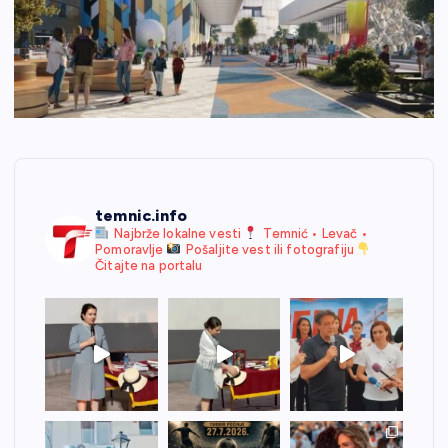
temnic.info
Najbrže lokalne vesti
Temnić • Levač •
Pomoravlje
Pošaljite vest ili fotografiju
Čitajte na portalu