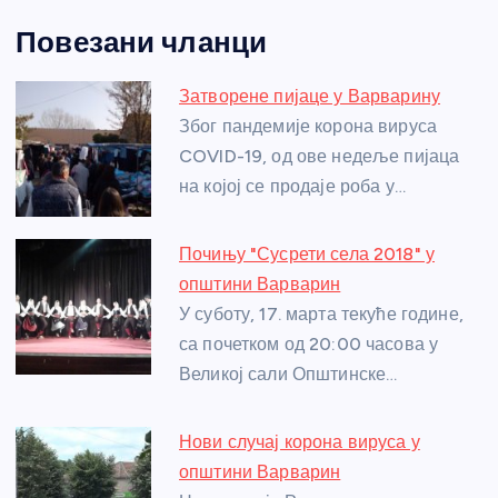
a
e
w
b
h
e
nt
m
h
Повезани чланци
c
ss
itt
er
at
ss
er
ail
ar
e
e
er
s
a
e
e
Затворене пијаце у Варварину
b
n
A
g
st
Због пандемије корона вируса
o
g
p
e
COVID-19, од ове недеље пијаца
o
er
p
на којој се продаје роба у…
k
Почињу "Сусрети села 2018" у
општини Варварин
У суботу, 17. марта текуће године,
са почетком од 20:00 часова у
Великој сали Општинске…
Нови случај корона вируса у
општини Варварин