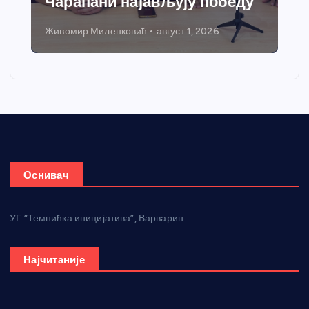
Чарапани најављују победу
гре
Живомир Миленковић
август 1, 2026
Нико
Оснивач
УГ “Темнићка иницијатива”, Варварин
Најчитаније