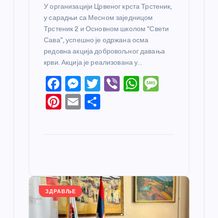
У организацији Црвеног крста Трстеник,
у сарадњи са Месном заједницом
Трстеник 2 и Основном школом “Свети
Сава”, успешно је одржана осма
редовна акција добровољног давања
крви. Акција је реализована у…
F
M
T
Vi
W
M
a
e
w
b
h
e
Pi
E
S
c
ss
itt
er
at
ss
nt
m
h
e
e
er
s
a
er
ail
ar
b
n
A
g
e
e
o
g
p
e
st
o
er
p
k
ЗДРАВЉЕ