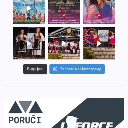
Види још
Запрати на Инстаграму