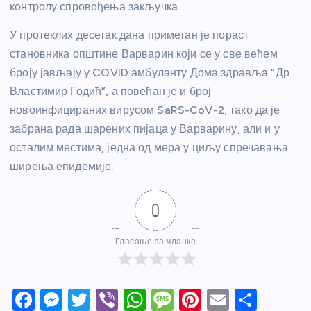
контролу спровођења закључка.
У протеклих десетак дана приметан је пораст
становника општине Варварин који се у све већем
броју јављају у COVID амбуланту Дома здравља “Др
Властимир Годић”, а повећан је и број
новоинфицираних вирусом SaRS-CoV-2, тако да је
забрана рада шарених пијаца у Варварину, али и у
осталим местима, једна од мера у циљу спречавања
ширења епидемије.
0
Гласање за чланке
F
M
T
Vi
W
M
Pi
E
S