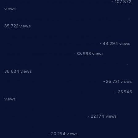
СНС: Осуда говора мржње и насиља над женама
- 107.872
views
Планска искључења електричне енергије за 27.07.2022.
-
85.722 views
Горан Макрагић директор, Ђорђе Бајић спортски
директор новог прволигаша из Варварина
- 44.294 views
Цене на крушевачким пијацама
- 38.998 views
Планска искључења електричне енергије за 19.05.2021.
-
36.684 views
Реконструкција хотела “Плажа” у Варварину
- 26.721 views
Апел за помоћ породици Марковић из Варварина
- 25.546
views
Саопштење и демант Дома здравља “Др Властимир
Годић” на текст који кружи фејсбуком
- 22.174 views
Јелена Вујић-Обрадовић представник Александровца у
Парламенту Србије
- 20.254 views