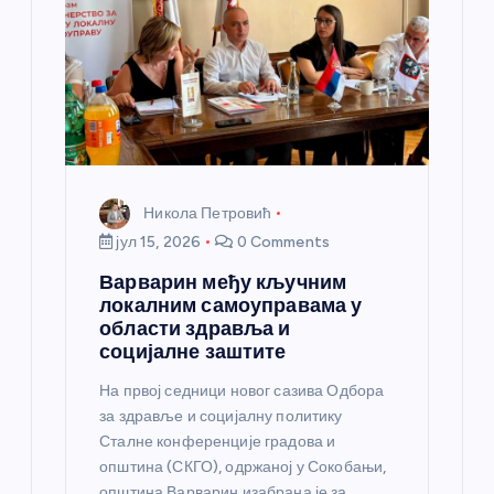
Никола Петровић
јул 15, 2026
0 Comments
Варварин међу кључним
локалним самоуправама у
области здравља и
социјалне заштите
На првој седници новог сазива Одбора
за здравље и социјалну политику
Сталне конференције градова и
општина (СКГО), одржаној у Сокобањи,
општина Варварин изабрана је за