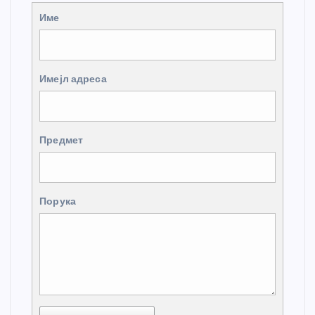
Име
Имејл адреса
Предмет
Порука