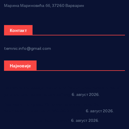
Марина Мариновића бб, 37260 Варварин
Контакт
temnic.info@gmail.com
Најновије
Вражогрнци чувају традицију: “Михољски сусрети села”
уз спортска надметања и забаву
6. август 2026.
Варварин подржао 25 нових предузетника: За
самозапошљавање по 380.000 динара
6. август 2026.
In memoriam: Тања Вилотијевић
6. август 2026.