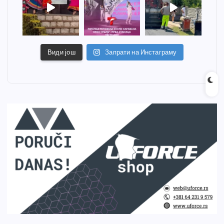
Види још
Запрати на Инстаграму