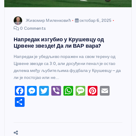
Живомир Миленковић
октобар 6, 2025
0 Comments
Напредак изгубио у Крушевцу од
Црвене звезде! Да ли ВАР вара?
Напредак је убедљиво поражен на свом терену од
Црвене звезде са 3:0, али досуђени пенал је остао
дилема међу љубитељима фудбала у Крушевцу – да
ли је постојао или не.…
F
M
T
Vi
W
M
Pi
E
a
e
w
b
h
e
nt
m
S
c
ss
itt
er
at
ss
er
ail
h
e
e
er
s
a
e
ar
b
n
A
g
st
e