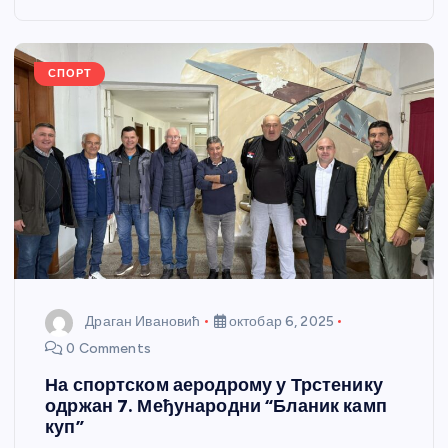
o
g
p
e
o
er
p
k
СПОРТ
Драган Ивановић
октобар 6, 2025
0 Comments
На спортском аеродрому у Трстенику
одржан 7. Међународни “Бланик камп
куп”