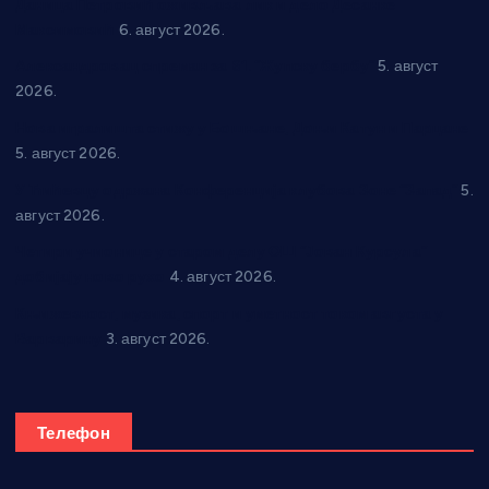
Даница Петровић оживљава лик и дело Десанке
Максимовић
6. август 2026.
Александровац спреман за 61. “Жупску бербу”
5. август
2026.
Нова игралишта стижу у Бошњане, Доњи Катун и Парцане
5. август 2026.
У Ћићевцу одржана Конференција клубова Зоне “Запад”
5.
август 2026.
Четири учионице у старом делу ОШ “Јован Курсула”
добијају ново рухо
4. август 2026.
Књижевност, музика, спорт и уметност током августа у
Варварину
3. август 2026.
Телефон