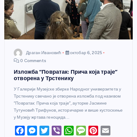
Драган Ивановић
октобар 6, 2025
0 Comments
Изложба “Повратак: Прича која траје”
отворена у Трстенику
У Галерији Музејске збирке Народног универзитета у
Трстенику свечано је отворена изложба под називом
“Повратак: Прича која траје”, ауторке Јасмине
Тутуновић Трифунов, историчарке и више кустоскиње
у Музеју жртава геноцида.…
F
M
T
Vi
W
M
Pi
E