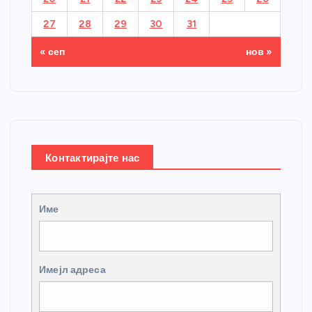
27
28
29
30
31
« сеп
нов »
Контактирајте нас
Име
Имејл адреса