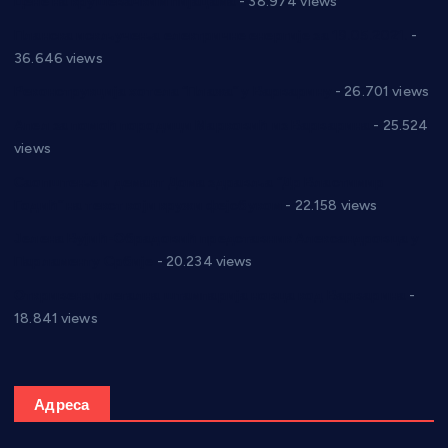
Цене на крушевачким пијацама
- 38.974 views
Планска искључења електричне енергије за 19.05.2021.
-
36.646 views
Реконструкција хотела “Плажа” у Варварину
- 26.701 views
Апел за помоћ породици Марковић из Варварина
- 25.524
views
Саопштење и демант Дома здравља “Др Властимир
Годић” на текст који кружи фејсбуком
- 22.158 views
Јелена Вујић-Обрадовић представник Александровца у
Парламенту Србије
- 20.234 views
Откривена илегална штампарија новца код Варварина
-
18.841 views
Адреса