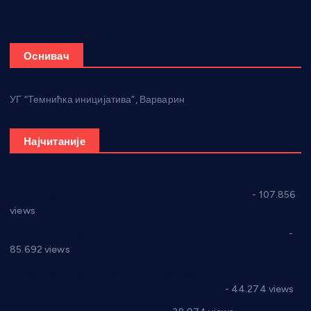
Оснивач
УГ “Темнићка иницијатива”, Варварин
Најчитаније
СНС: Осуда говора мржње и насиља над женама
- 107.856
views
Планска искључења електричне енергије за 27.07.2022.
-
85.692 views
Горан Макрагић директор, Ђорђе Бајић спортски
директор новог прволигаша из Варварина
- 44.274 views