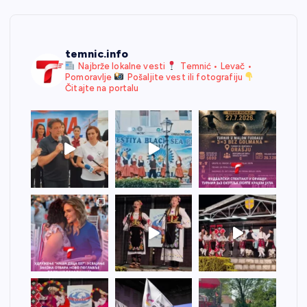
temnic.info
Najbrže lokalne vesti
Temnić • Levač •
Pomoravlje
Pošaljite vest ili fotografiju
Čitajte na portalu