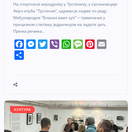
На спортском аеродрому у Трстенику, у организацији
Аеро клуба “Трстеник”, одржан је седми по реду
Међународни “Бланик камп куп” – такмичење у
прецизном слетању једрилицом на задати циљ.
Према речима…
F
M
T
Vi
W
M
Pi
E
a
e
w
b
h
e
nt
m
S
c
ss
itt
er
at
ss
er
ail
h
e
e
er
s
a
e
ar
b
n
A
g
st
e
o
g
p
e
o
er
p
k
КУЛТУРА