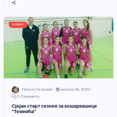
b
n
A
g
st
e
o
g
p
e
o
er
p
k
СПОРТ
Никола Петровић
октобар 26, 2025
0 Comments
Сјајан старт сезоне за кошаркашице
“Темнића”