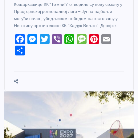
Кошаркашице КК “Темнић” отвориле су нову сезону у
Првој српској регионалној лиги – Југ на најбољи
могући начин, убедљивом победом на гостовању у
Неготину против екипе КК “Хајдук Вељко”. Девојке…
F
M
T
Vi
W
M
Pi
E
a
e
w
b
h
e
nt
m
S
c
ss
itt
er
at
ss
er
ail
h
e
e
er
s
a
e
ar
b
n
A
g
st
e
o
g
p
e
o
er
p
k