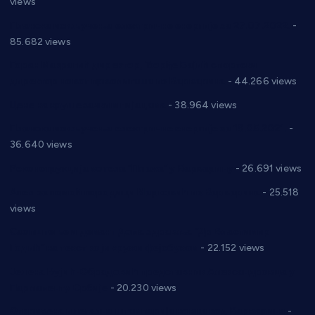
views
Планска искључења електричне енергије за 27.07.2022.
-
85.682 views
Горан Макрагић директор, Ђорђе Бајић спортски
директор новог прволигаша из Варварина
- 44.266 views
Цене на крушевачким пијацама
- 38.964 views
Планска искључења електричне енергије за 19.05.2021.
-
36.640 views
Реконструкција хотела “Плажа” у Варварину
- 26.691 views
Апел за помоћ породици Марковић из Варварина
- 25.518
views
Саопштење и демант Дома здравља “Др Властимир
Годић” на текст који кружи фејсбуком
- 22.152 views
Јелена Вујић-Обрадовић представник Александровца у
Парламенту Србије
- 20.230 views
Откривена илегална штампарија новца код Варварина
-