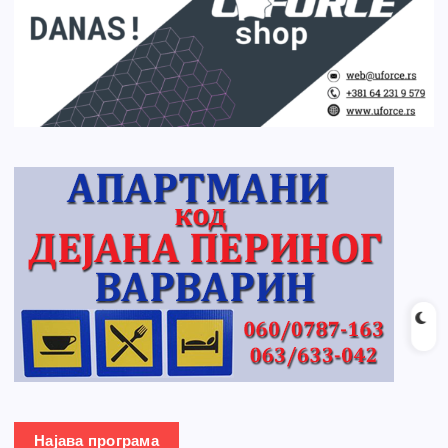
Најава програма