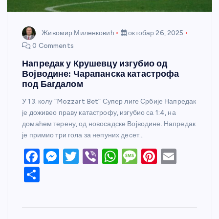
Живомир Миленковић
октобар 26, 2025
0 Comments
Напредак у Крушевцу изгубио од
Војводине: Чарапанска катастрофа
под Багдалом
У 13. колу “Mozzart Bet” Супер лиге Србије Напредак
је доживео праву катастрофу, изгубио са 1:4, на
домаћем терену, од новосадске Војводине. Напредак
је примио три гола за непуних десет…
F
M
T
Vi
W
M
Pi
E
a
e
w
b
h
e
nt
m
S
c
ss
itt
er
at
ss
er
ail
h
e
e
er
s
a
e
ar