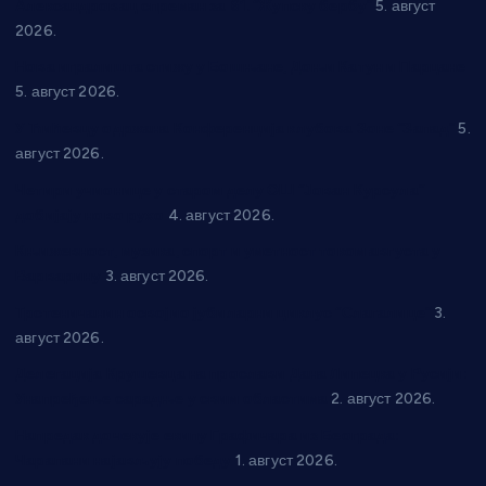
Александровац спреман за 61. “Жупску бербу”
5. август
2026.
Нова игралишта стижу у Бошњане, Доњи Катун и Парцане
5. август 2026.
У Ћићевцу одржана Конференција клубова Зоне “Запад”
5.
август 2026.
Четири учионице у старом делу ОШ “Јован Курсула”
добијају ново рухо
4. август 2026.
Књижевност, музика, спорт и уметност током августа у
Варварину
3. август 2026.
Трстеничанин освојио јубиларни циклус “Слагалице”
3.
август 2026.
Делегација Крушевца на прослави Дана Липецка у Русији:
Унапређење сарадње у свим областима
2. август 2026.
Напредак дочекује екипу Графичара из Београда:
Чарапани најављују победу
1. август 2026.