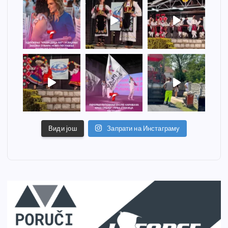
Види још
Запрати на Инстаграму