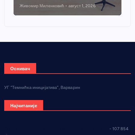
Живомир Миленковић
август 1, 2026
Оснивач
УГ “Темнићка иницијатива”, Варварин
Најчитаније
СНС: Осуда говора мржње и насиља над женама
- 107.854