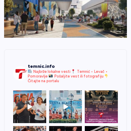
temnic.info
Najbrže lokalne vesti
Temnić • Levač •
Pomoravlje
Pošaljite vest ili fotografiju
Čitajte na portalu