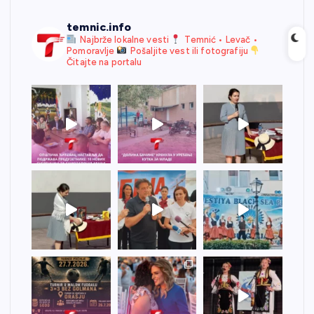
temnic.info
Najbrže lokalne vesti
Temnić • Levač •
Pomoravlje
Pošaljite vest ili fotografiju
Čitajte na portalu