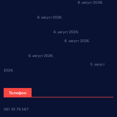
самозапошљавање по 380.000 динара
6. август 2026.
“Трстеник на Морави” од 10. до 16. августа: Богат програм
за све генерације
6. август 2026.
“Да се ради и гради по твом”: Трстеник улаже 4 милиона
динара у пројекте грађана
6. август 2026.
In memoriam: Тања Вилотијевић
6. август 2026.
Даница Петровић оживљава лик и дело Десанке
Максимовић
6. август 2026.
Александровац спреман за 61. “Жупску бербу”
5. август
2026.
Телефон
061 30 76 567