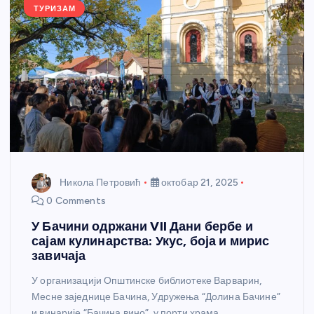
k
ТУРИЗАМ
Никола Петровић
октобар 21, 2025
0 Comments
У Бачини одржани VII Дани бербе и
сајам кулинарства: Укус, боја и мирис
завичаја
У организацији Општинске библиотеке Варварин,
Месне заједнице Бачина, Удружења “Долина Бачине”
и винарије “Бачина вино”, у порти храма