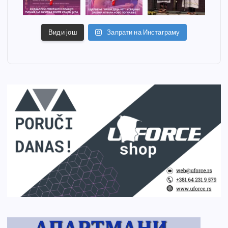
Види још
Запрати на Инстаграму