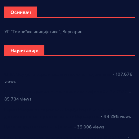
Оснивач
УГ “Темнићка иницијатива”, Варварин
Најчитаније
СНС: Осуда говора мржње и насиља над женама
- 107.876
views
Планска искључења електричне енергије за 27.07.2022.
-
85.734 views
Горан Макрагић директор, Ђорђе Бајић спортски
директор новог прволигаша из Варварина
- 44.298 views
Цене на крушевачким пијацама
- 39.008 views
Планска искључења електричне енергије за 19.05.2021.
-