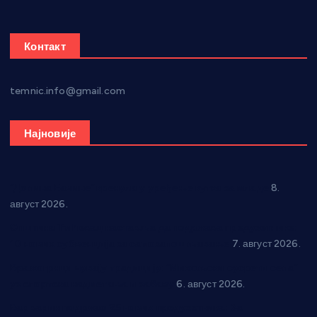
Контакт
temnic.info@gmail.com
Најновије
“Долина Бачине” кренула у уређење кутка за младе
8.
август 2026.
Општина Ћићевац наставља да подржава предузетнике:
10 нових субвенција за самозапошљавање
7. август 2026.
Вражогрнци чувају традицију: “Михољски сусрети села”
уз спортска надметања и забаву
6. август 2026.
Варварин подржао 25 нових предузетника: За