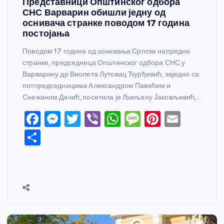
Представници Општинског одбора
СНС Варварин обишли једну од
оснивача странке поводом 17 година
постојања
Поводом 17 година од оснивања Српске напредне
странке, председница Општинског одбора СНС у
Варварину др Виолета Лутовац Ђурђевић, заједно са
потпредседницима Александром Павићем и
Снежаном Дачић, посетила је Љиљану Јаковљевић,…
F
M
T
Vi
W
M
Pi
E
a
e
w
b
h
e
nt
m
S
c
ss
itt
er
at
ss
er
ail
h
e
e
er
s
a
e
ar
b
n
A
g
st
e
o
g
p
e
o
er
p