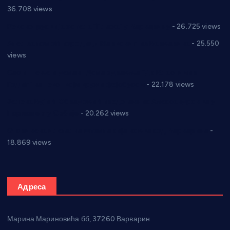
36.708 views
Реконструкција хотела “Плажа” у Варварину
- 26.725 views
Апел за помоћ породици Марковић из Варварина
- 25.550
views
Саопштење и демант Дома здравља “Др Властимир
Годић” на текст који кружи фејсбуком
- 22.178 views
Јелена Вујић-Обрадовић представник Александровца у
Парламенту Србије
- 20.262 views
Откривена илегална штампарија новца код Варварина
-
18.869 views
Адреса
Марина Мариновића бб, 37260 Варварин