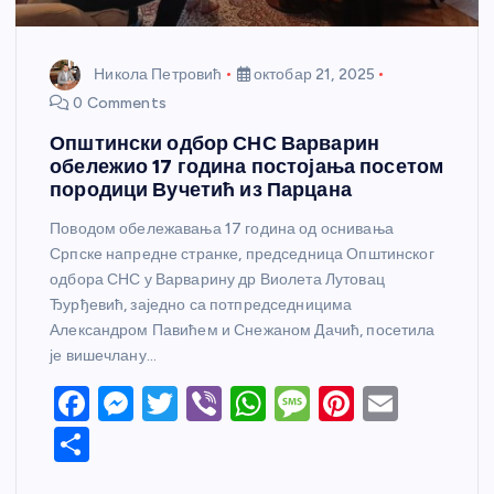
Никола Петровић
октобар 21, 2025
0 Comments
Општински одбор СНС Варварин
обележио 17 година постојања посетом
породици Вучетић из Парцана
Поводом обележавања 17 година од оснивања
Српске напредне странке, председница Општинског
одбора СНС у Варварину др Виолета Лутовац
Ђурђевић, заједно са потпредседницима
Александром Павићем и Снежаном Дачић, посетила
је вишечлану…
F
M
T
Vi
W
M
Pi
E
a
e
w
b
h
e
nt
m
S
c
ss
itt
er
at
ss
er
ail
h