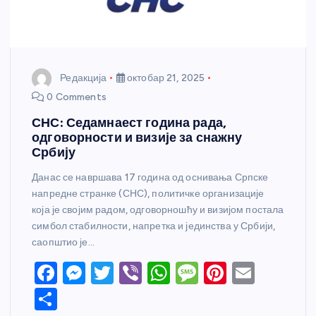
Редакција
октобар 21, 2025
0 Comments
СНС: Седамнаест година рада,
одговорности и визије за снажну
Србију
Данас се навршава 17 година од оснивања Српске
напредне странке (СНС), политичке организације
која је својим радом, одговорношћу и визијом постала
симбол стабилности, напретка и јединства у Србији,
саопштио је…
F
M
T
Vi
W
M
Pi
E
a
e
w
b
h
e
nt
m
S